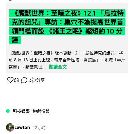
《魔獸世界：至暗之夜》12.1 「烏拉特
克的詛咒」專訪：巢穴不為提高世界首
領門檻而設 《諸王之眠》縮短約 10 分
鐘
《魔獸世界：至暗之夜》版本更新 12.1「烏拉特克的詛咒」將
於 8 月 13 日正式上線，帶來全新區域「盤蛇島」、地城「毒牙
閱讀全文
祭壇」、新型態世...
69
分享
科技娛樂
遊戲情報
Lawton
12 小時