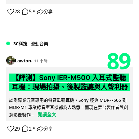
28
5
分享
↗
3C科技
流動音樂
89
Lawton
11 小時
【評測】Sony IER-M500 入耳式監聽
耳機：現場拍攝、後製監聽與人聲利器
談到專業混音專用的聲音監聽耳機，Sony 經典 MDR-7506 到
MDR-M1 專業錄音室耳機都為人熟悉。而現在舞台製作者與創
閱讀全文
意影像製作...
29
2
分享
↗