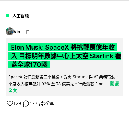
人工智能
Vin
1 日
Elon Musk: SpaceX 將挑戰萬億年收
入 目標明年數據中心上太空 Starlink 覆
蓋全球170國
SpaceX 公佈最新第二季業績，受惠 Starlink 與 AI 業務帶動，
閱讀
季度收入按年飆升 92% 至 78 億美元。行政總裁 Elon...
全文
129
17
分享
↗