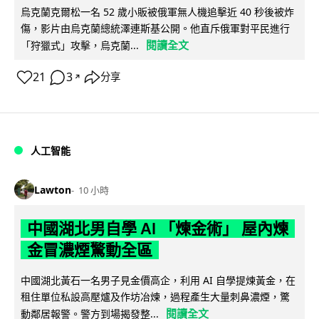
烏克蘭克爾松一名 52 歲小販被俄軍無人機追擊近 40 秒後被炸
傷，影片由烏克蘭總統澤連斯基公開。他直斥俄軍對平民進行
閱讀全文
「狩獵式」攻擊，烏克蘭...
21
3
分享
↗
人工智能
Lawton
10 小時
中國湖北男自學 AI 「煉金術」 屋內煉
金冒濃煙驚動全區
中國湖北黃石一名男子見金價高企，利用 AI 自學提煉黃金，在
租住單位私設高壓爐及作坊冶煉，過程產生大量刺鼻濃煙，驚
閱讀全文
動鄰居報警。警方到場揭發整...