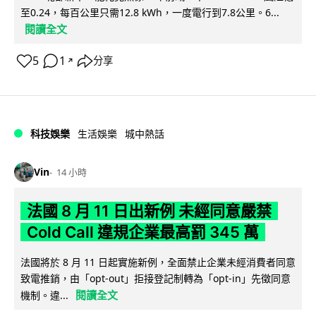
至0.24，每百公里只需12.8 kWh，一度電行到7.8公里。6...
閱讀全文
5
1
分享
↗
科技娛樂
生活娛樂
城中熱話
Vin
14 小時
法國 8 月 11 日出新例 未經同意嚴禁
Cold Call 違規企業最高罰 345 萬
法國將於 8 月 11 日起實施新例，全面禁止企業未經消費者同意
致電推銷，由「opt-out」拒接登記制轉為「opt-in」先徵同意
閱讀全文
機制。違...