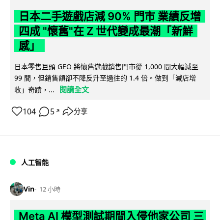
日本二手遊戲店減 90% 門市 業績反增
四成 "懷舊"在 Z 世代變成最潮「新鮮
感」
日本零售巨頭 GEO 將懷舊遊戲銷售門市從 1,000 間大幅減至
99 間，但銷售額卻不降反升至過往的 1.4 倍。做到「減店增
閱讀全文
收」奇蹟，...
104
5
分享
↗
人工智能
Vin
12 小時
Meta AI 模型測試期間入侵他家公司 三