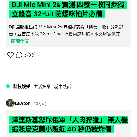
DJI Mic Mini 2s 實測 四發一收同步獨
立錄音 32-bit 防爆咪拍片必備
DJI 最新推出的 Mic Mini 2s 無線咪支援「四發一收」分軌錄
音，並首度下放 32-bit Float 浮點內錄功能。本文經實測其...
閱讀全文
分享
科技娛樂
生活娛樂
城中熱話
Lawton
10 小時
澤連斯基怒斥俄軍「人肉狩獵」 無人機
追殺烏克蘭小販近 40 秒仍被炸傷