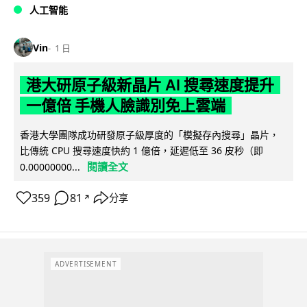
人工智能
Vin
1 日
港大研原子級新晶片 AI 搜尋速度提升
一億倍 手機人臉識別免上雲端
香港大學團隊成功研發原子級厚度的「模擬存內搜尋」晶片，
比傳統 CPU 搜尋速度快約 1 億倍，延遲低至 36 皮秒（即
閱讀全文
0.00000000...
359
81
分享
↗
ADVERTISEMENT