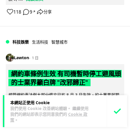
118
9
分享
↗
科技娛樂
生活科技
智慧城市
Lawton
1 日
網約車條例生效 有司機暫時停工避風頭
的士業界籲白牌 "改邪歸正"
規管網約車法例大部分條文已於 8 月 3 日生效，的士業界就期
望白牌車司機，能夠「改邪歸正」回流駕駛的士。新例大幅提
本網站正使用 Cookie
閱讀全文
高罰則，首次定罪最高罰款...
我們使用 Cookie 改善網站體驗。 繼續使用
我們的網站即表示您同意我們的
Cookie 政
策
。
204
146
分享
↗