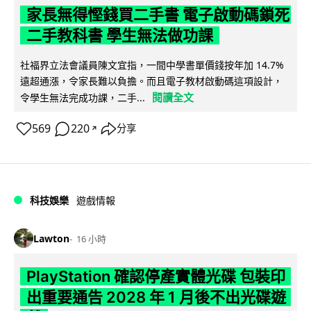
家長無得慳錢買二手書 電子啟動碼鎖死
二手教科書 學生無法做功課
社福界立法會議員陳文宜指，一間中學書單價錢按年加 14.7%
遠超通漲，令家長難以負擔。而且電子教材啟動碼這項設計，
閱讀全文
令學生無法完成功課，二手...
569
220
分享
↗
科技娛樂
遊戲情報
Lawton
16 小時
PlayStation 確認停產實體光碟 包裝印
出重要通告 2028 年 1 月後不出光碟遊