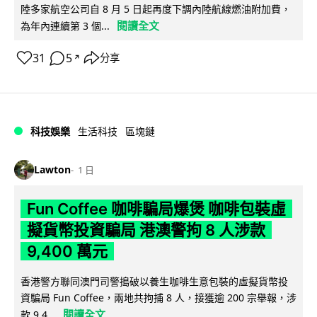
陸多家航空公司自 8 月 5 日起再度下調內陸航線燃油附加費，
閱讀全文
為年內連續第 3 個...
31
5
分享
↗
科技娛樂
生活科技
區塊鏈
Lawton
1 日
Fun Coffee 咖啡騙局爆煲 咖啡包裝虛
擬貨幣投資騙局 港澳警拘 8 人涉款
9,400 萬元
香港警方聯同澳門司警搗破以養生咖啡生意包裝的虛擬貨幣投
資騙局 Fun Coffee，兩地共拘捕 8 人，接獲逾 200 宗舉報，涉
閱讀全文
款 9,4...