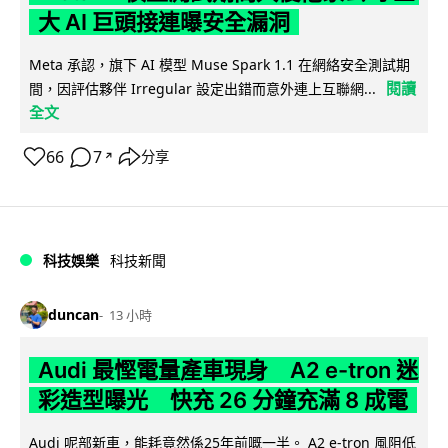
大 AI 巨頭接連曝安全漏洞
Meta 承認，旗下 AI 模型 Muse Spark 1.1 在網絡安全測試期
閱讀
間，因評估夥伴 Irregular 設定出錯而意外連上互聯網...
全文
66
7
分享
↗
科技娛樂
科技新聞
duncan
13 小時
Audi 最慳電量產車現身 A2 e-tron 迷
彩造型曝光 快充 26 分鐘充滿 8 成電
Audi 呢部新車，能耗竟然係25年前嘅一半。 A2 e-tron 風阻低