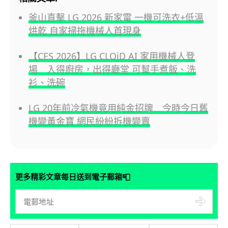
釜山直擊 LG 2026 新家電 一機可洗衣+低溫
烘乾 自家掃拖機械人首現身
【CES 2026】LG CLOiD AI 家用機械人登
場 入得廚房，出得廳堂 可幫手煮飯、洗
衫、洗碗
LG 20年前冷氣機竟用純金招牌 今時今日舊
機變黃金寶 網民紛紛拆機變賣
📮
更多精彩文章每日送到電子郵箱