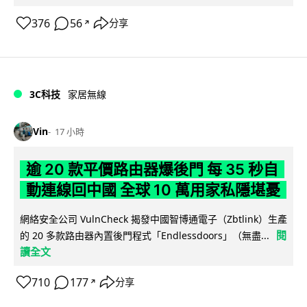
376
56
分享
↗
3C科技
家居無線
Vin
17 小時
逾 20 款平價路由器爆後門 每 35 秒自
動連線回中國 全球 10 萬用家私隱堪憂
網絡安全公司 VulnCheck 揭發中國智博通電子（Zbtlink）生產
閱
的 20 多款路由器內置後門程式「Endlessdoors」（無盡...
讀全文
710
177
分享
↗