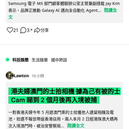
Samsung 電子 MX 部門顧客體驗辦公室主管兼副總裁 Jay Kim
閱讀全
表示，品牌正推動 Galaxy AI 邁向全自動化 Agent...
文
21
3
分享
↗
科技娛樂
生活娛樂
城中熱話
Lawton
16 小時
港夫婦澳門的士拾相機 據為己有被的士
Cam 睇到 2 個月後再入境被捕
一對香港夫婦今年 5 月遊澳門乘的士拾獲他人遺留相機及電
池，拾遺不報並帶返香港自用。兩人本月 2 日經港珠澳大橋再
閱讀全文
次入境澳門時，被治安警察局...