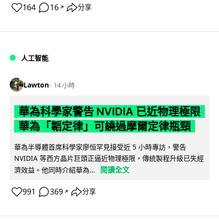
164
16
分享
↗
人工智能
Lawton
14 小時
華為科學家警告 NVIDIA 已近物理極限
華為「韜定律」可繞過摩爾定律瓶頸
華為半導體首席科學家廖恒罕見接受近 5 小時專訪，警告
NVIDIA 等西方晶片巨頭正逼近物理極限，傳統製程升級已失經
閱讀全文
濟效益。他同時介紹華為...
991
369
分享
↗