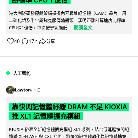
港大團隊研發極簡架構模擬內容尋址記憶體（CAM）晶片，用
二硫化鉬及半金屬銻克服傳輸瓶頸，漢明距離計算速度比標準
閱讀全文
CPU快1億倍，每次搜尋耗能低...
40
17
分享
↗
人工智能
Lawton
1 日
靠快閃記憶體紓緩 DRAM 不足 KIOXIA
推 XL1 記憶體擴充模組
KIOXIA 發表全新記憶體擴充模組 XL1 系列，結合低延遲快閃記
憶體 XL-FLASH 與 CXL 介面，將快閃記憶體轉化為記憶體擴充