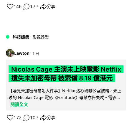
146
17
分享
↗
科技娛樂
影視娛樂
Lawton
1 日
Nicolas Cage 主演未上映電影 Netflix
遺失未加密母帶 被索償 8.19 億港元
【唔見未加密母帶咁大件事】Netflix 洛杉磯辦公室被竊，未上
映的 Nicolas Cage 電影《Fortitude》母帶亦告失蹤。電影...
閱讀全文
172
10
分享
↗