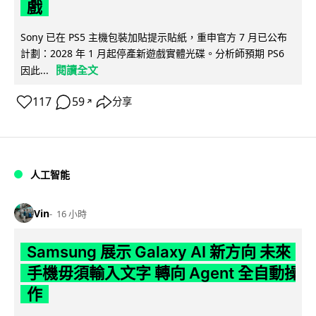
戲
Sony 已在 PS5 主機包裝加貼提示貼紙，重申官方 7 月已公布
計劃：2028 年 1 月起停產新遊戲實體光碟。分析師預期 PS6
閱讀全文
因此...
117
59
分享
↗
人工智能
Vin
16 小時
Samsung 展示 Galaxy AI 新方向 未來
手機毋須輸入文字 轉向 Agent 全自動操
作