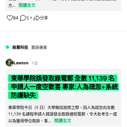
閱讀全文
方...
84
5
分享
↗
商業科技
資訊保安
Lawton
1 日
東華學院誤發取錄電郵 全數 11,139 名
申請人一度空歡喜 專家:人為疏忽+系統
防護缺失
東華學院今日（5 日）大學聯招放榜之際，因人為疏忽向全數
11,139 名課程申請人錯誤發出取錄通知電郵，令大批考生一度
閱讀全文
以為獲得學位取錄，事...