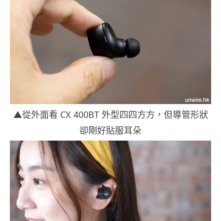
▲從外面看 CX 400BT 外型四四方方，但導管形狀
卻剛好貼服耳朵