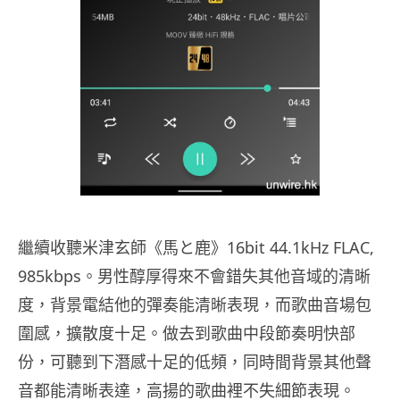
繼續收聽米津玄師《馬と鹿》16bit 44.1kHz FLAC,
985kbps。男性醇厚得來不會錯失其他音域的清晰
度，背景電結他的彈奏能清晰表現，而歌曲音場包
圍感，擴散度十足。做去到歌曲中段節奏明快部
份，可聽到下潛感十足的低頻，同時間背景其他聲
音都能清晰表達，高揚的歌曲裡不失細節表現。