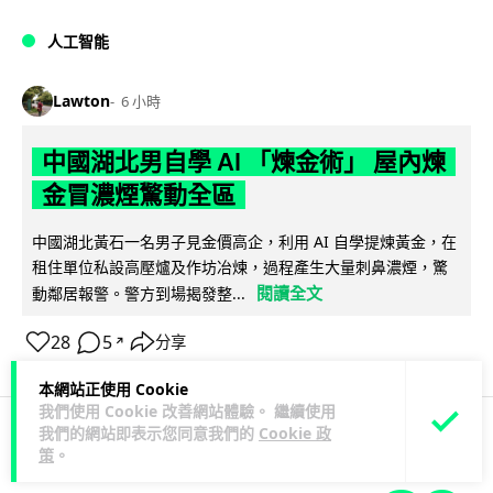
人工智能
Lawton
6 小時
中國湖北男自學 AI 「煉金術」 屋內煉
金冒濃煙驚動全區
中國湖北黃石一名男子見金價高企，利用 AI 自學提煉黃金，在
租住單位私設高壓爐及作坊冶煉，過程產生大量刺鼻濃煙，驚
閱讀全文
動鄰居報警。警方到場揭發整...
28
5
分享
↗
本網站正使用 Cookie
我們使用 Cookie 改善網站體驗。 繼續使用
我們的網站即表示您同意我們的
Cookie 政
策
。
3C科技
流動音樂