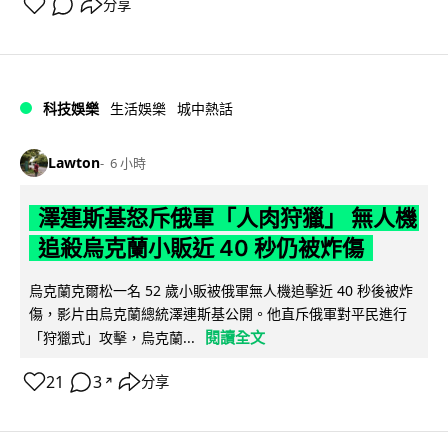
分享
科技娛樂
生活娛樂
城中熱話
Lawton
6 小時
澤連斯基怒斥俄軍「人肉狩獵」 無人機
追殺烏克蘭小販近 40 秒仍被炸傷
烏克蘭克爾松一名 52 歲小販被俄軍無人機追擊近 40 秒後被炸
傷，影片由烏克蘭總統澤連斯基公開。他直斥俄軍對平民進行
閱讀全文
「狩獵式」攻擊，烏克蘭...
21
3
分享
↗