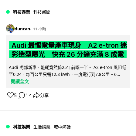
科技娛樂
科技新聞
duncan
11 小時
Audi 最慳電量產車現身 A2 e-tron 迷
彩造型曝光 快充 26 分鐘充滿 8 成電
Audi 呢部新車，能耗竟然係25年前嘅一半。 A2 e-tron 風阻低
至0.24，每百公里只需12.8 kWh，一度電行到7.8公里。6...
閱讀全文
5
1
分享
↗
科技娛樂
生活娛樂
城中熱話