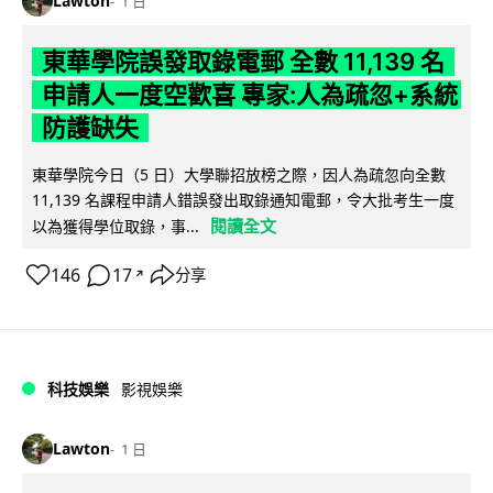
Lawton
1 日
東華學院誤發取錄電郵 全數 11,139 名
申請人一度空歡喜 專家:人為疏忽+系統
防護缺失
東華學院今日（5 日）大學聯招放榜之際，因人為疏忽向全數
11,139 名課程申請人錯誤發出取錄通知電郵，令大批考生一度
閱讀全文
以為獲得學位取錄，事...
146
17
分享
↗
科技娛樂
影視娛樂
Lawton
1 日