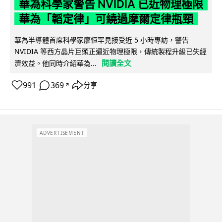
華為科學家警告 NVIDIA 已近物理極限
華為「韜定律」可繞過摩爾定律瓶頸
華為半導體首席科學家廖恒罕見接受近 5 小時專訪，警告
NVIDIA 等西方晶片巨頭正逼近物理極限，傳統製程升級已失經
閱讀全文
濟效益。他同時介紹華為...
991
369
分享
↗
ADVERTISEMENT