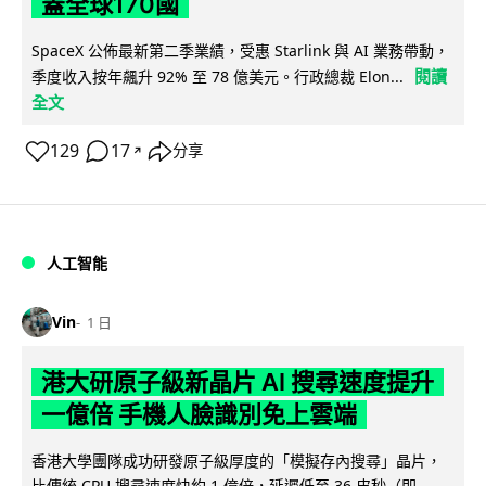
蓋全球170國
SpaceX 公佈最新第二季業績，受惠 Starlink 與 AI 業務帶動，
閱讀
季度收入按年飆升 92% 至 78 億美元。行政總裁 Elon...
全文
129
17
分享
↗
人工智能
Vin
1 日
港大研原子級新晶片 AI 搜尋速度提升
一億倍 手機人臉識別免上雲端
香港大學團隊成功研發原子級厚度的「模擬存內搜尋」晶片，
比傳統 CPU 搜尋速度快約 1 億倍，延遲低至 36 皮秒（即