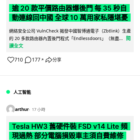
逾 20 款平價路由器爆後門 每 35 秒自
動連線回中國 全球 10 萬用家私隱堪憂
網絡安全公司 VulnCheck 揭發中國智博通電子（Zbtlink）生產
閱
的 20 多款路由器內置後門程式「Endlessdoors」（無盡...
讀全文
710
177
分享
↗
人工智能
arthur
17 小時
Tesla HW3 舊硬件裝 FSD v14 Lite 頻
現過熱 部分電腦損毀車主須自費維修