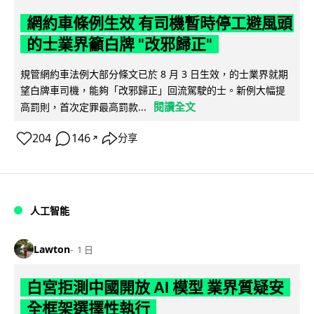
網約車條例生效 有司機暫時停工避風頭
的士業界籲白牌 "改邪歸正"
規管網約車法例大部分條文已於 8 月 3 日生效，的士業界就期
望白牌車司機，能夠「改邪歸正」回流駕駛的士。新例大幅提
閱讀全文
高罰則，首次定罪最高罰款...
204
146
分享
↗
人工智能
Lawton
1 日
白宮拒測中國開放 AI 模型 業界質疑安
全框架選擇性執行