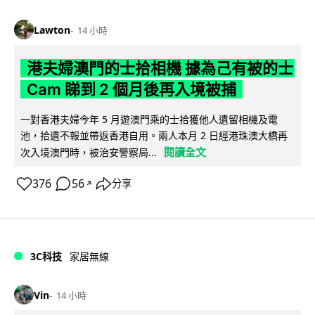
Lawton
14 小時
港夫婦澳門的士拾相機 據為己有被的士
Cam 睇到 2 個月後再入境被捕
一對香港夫婦今年 5 月遊澳門乘的士拾獲他人遺留相機及電
池，拾遺不報並帶返香港自用。兩人本月 2 日經港珠澳大橋再
閱讀全文
次入境澳門時，被治安警察局...
376
56
分享
↗
3C科技
家居無線
Vin
14 小時