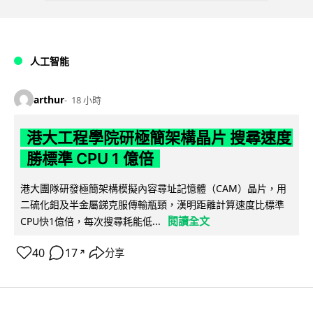
人工智能
arthur
18 小時
港大工程學院研極簡架構晶片 搜尋速度
勝標準 CPU 1 億倍
港大團隊研發極簡架構模擬內容尋址記憶體（CAM）晶片，用
二硫化鉬及半金屬銻克服傳輸瓶頸，漢明距離計算速度比標準
閱讀全文
CPU快1億倍，每次搜尋耗能低...
40
17
分享
↗