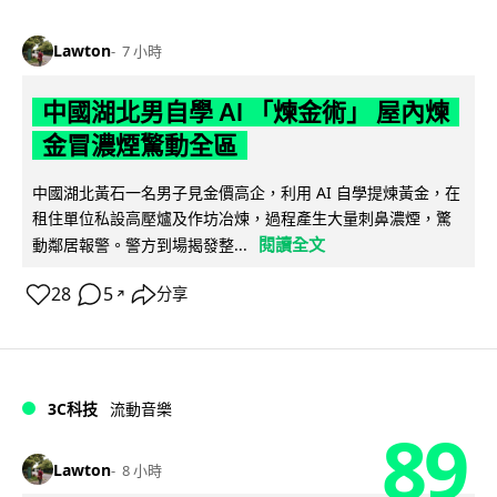
Lawton
7 小時
中國湖北男自學 AI 「煉金術」 屋內煉
金冒濃煙驚動全區
中國湖北黃石一名男子見金價高企，利用 AI 自學提煉黃金，在
租住單位私設高壓爐及作坊冶煉，過程產生大量刺鼻濃煙，驚
閱讀全文
動鄰居報警。警方到場揭發整...
28
5
分享
↗
3C科技
流動音樂
89
Lawton
8 小時