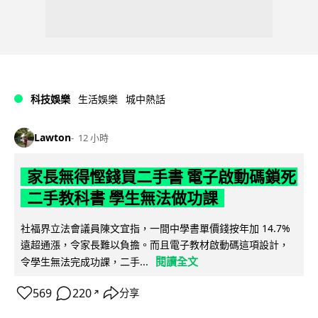
科技娛樂
生活娛樂
城中熱話
Lawton
12 小時
家長無得慳錢買二手書 電子啟動碼鎖死
二手教科書 學生無法做功課
社福界立法會議員陳文宜指，一間中學書單價錢按年加 14.7%
遠超通漲，令家長難以負擔。而且電子教材啟動碼這項設計，
閱讀全文
令學生無法完成功課，二手...
569
220
分享
↗