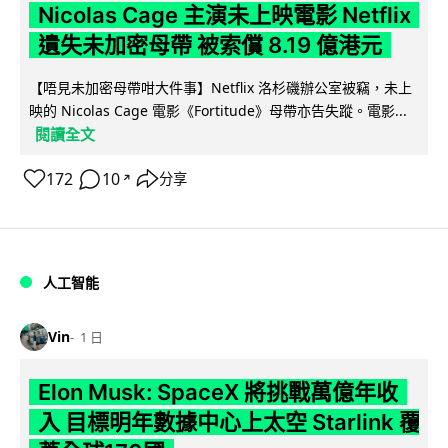
Nicolas Cage 主演未上映電影 Netflix
遺失未加密母帶 被索償 8.19 億港元
【唔見未加密母帶咁大件事】Netflix 洛杉磯辦公室被竊，未上
映的 Nicolas Cage 電影《Fortitude》母帶亦告失蹤。電影...
閱讀全文
172
10
分享
↗
人工智能
Vin
1 日
Elon Musk: SpaceX 將挑戰萬億年收
入 目標明年數據中心上太空 Starlink 覆