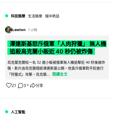
科技娛樂
生活娛樂
城中熱話
Lawton
7 小時
澤連斯基怒斥俄軍「人肉狩獵」 無人機
追殺烏克蘭小販近 40 秒仍被炸傷
烏克蘭克爾松一名 52 歲小販被俄軍無人機追擊近 40 秒後被炸
傷，影片由烏克蘭總統澤連斯基公開。他直斥俄軍對平民進行
閱讀全文
「狩獵式」攻擊，烏克蘭...
21
3
分享
↗
人工智能