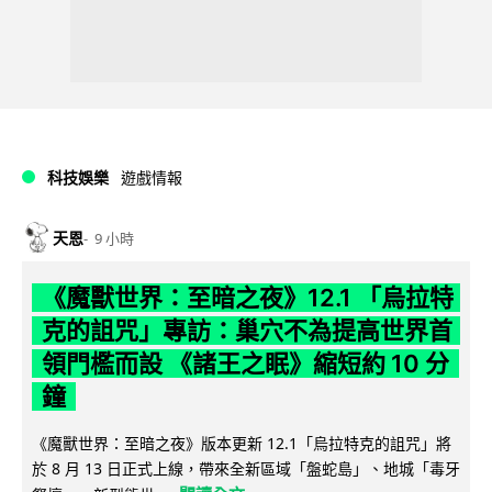
科技娛樂
遊戲情報
天恩
9 小時
《魔獸世界：至暗之夜》12.1 「烏拉特
克的詛咒」專訪：巢穴不為提高世界首
領門檻而設 《諸王之眠》縮短約 10 分
鐘
《魔獸世界：至暗之夜》版本更新 12.1「烏拉特克的詛咒」將
於 8 月 13 日正式上線，帶來全新區域「盤蛇島」、地城「毒牙