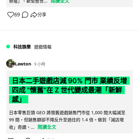
閱讀全文
祭壇」、新型態世...
69
分享
科技娛樂
遊戲情報
Lawton
9 小時
日本二手遊戲店減 90% 門市 業績反增
四成 "懷舊"在 Z 世代變成最潮「新鮮
感」
日本零售巨頭 GEO 將懷舊遊戲銷售門市從 1,000 間大幅減至
99 間，但銷售額卻不降反升至過往的 1.4 倍。做到「減店增
閱讀全文
收」奇蹟，...