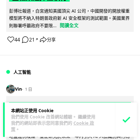
彭博社報道，白宮通知美國頂尖 AI 公司，中國開發的開放權重
模型將不納入特朗普政府新 AI 安全框架的測試範圍。美國業界
閱讀全文
則聯署呼籲政府不要限...
44
21
分享
↗
人工智能
Vin
1 日
地盤偷吸煙難逃高空法眼 勞工處出動熱
本網站正使用 Cookie
感無人機 擬加 AI 人臉識別精準執法
我們使用 Cookie 改善網站體驗。 繼續使用
我們的網站即表示您同意我們的
Cookie 政
勞工處投入配備熱感應鏡頭的小型無人機進行高空巡邏以打擊
策
。
地盤違例吸煙，並正研究於未來一年內引入 AI 人臉識別與行為