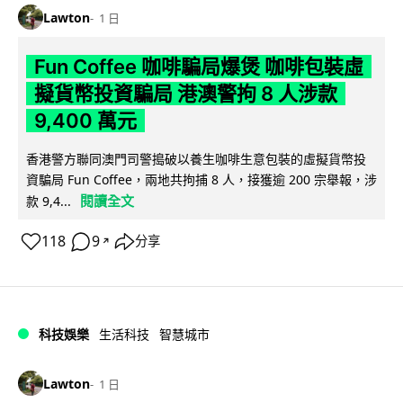
Lawton
1 日
Fun Coffee 咖啡騙局爆煲 咖啡包裝虛
擬貨幣投資騙局 港澳警拘 8 人涉款
9,400 萬元
香港警方聯同澳門司警搗破以養生咖啡生意包裝的虛擬貨幣投
資騙局 Fun Coffee，兩地共拘捕 8 人，接獲逾 200 宗舉報，涉
閱讀全文
款 9,4...
118
9
分享
↗
科技娛樂
生活科技
智慧城市
Lawton
1 日