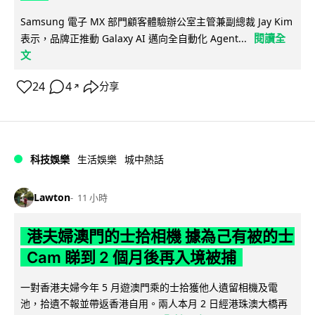
Samsung 電子 MX 部門顧客體驗辦公室主管兼副總裁 Jay Kim
閱讀全
表示，品牌正推動 Galaxy AI 邁向全自動化 Agent...
文
24
4
分享
↗
科技娛樂
生活娛樂
城中熱話
Lawton
11 小時
港夫婦澳門的士拾相機 據為己有被的士
Cam 睇到 2 個月後再入境被捕
一對香港夫婦今年 5 月遊澳門乘的士拾獲他人遺留相機及電
池，拾遺不報並帶返香港自用。兩人本月 2 日經港珠澳大橋再