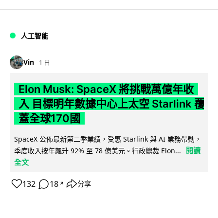
人工智能
Vin
1 日
Elon Musk: SpaceX 將挑戰萬億年收
入 目標明年數據中心上太空 Starlink 覆
蓋全球170國
SpaceX 公佈最新第二季業績，受惠 Starlink 與 AI 業務帶動，
閱讀
季度收入按年飆升 92% 至 78 億美元。行政總裁 Elon...
全文
132
18
分享
↗