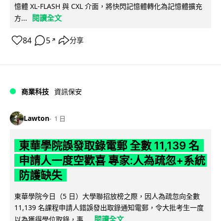
憶體 XL-FLASH 與 CXL 介面，將快閃記憶體轉化為記憶體擴充
閱讀全文
方...
84
5
分享
↗
商業科技
資訊保安
Lawton
1 日
東華學院誤發取錄電郵 全數 11,139 名
申請人一度空歡喜 專家:人為疏忽+系統
防護缺失
東華學院今日（5 日）大學聯招放榜之際，因人為疏忽向全數
11,139 名課程申請人錯誤發出取錄通知電郵，令大批考生一度
閱讀全文
以為獲得學位取錄，事...