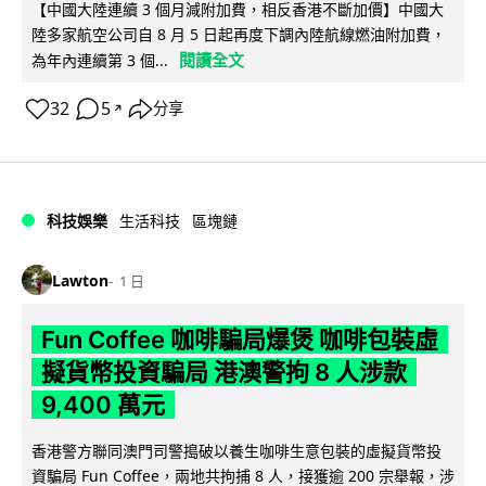
【中國大陸連續 3 個月減附加費，相反香港不斷加價】中國大
陸多家航空公司自 8 月 5 日起再度下調內陸航線燃油附加費，
閱讀全文
為年內連續第 3 個...
32
5
分享
↗
科技娛樂
生活科技
區塊鏈
Lawton
1 日
Fun Coffee 咖啡騙局爆煲 咖啡包裝虛
擬貨幣投資騙局 港澳警拘 8 人涉款
9,400 萬元
香港警方聯同澳門司警搗破以養生咖啡生意包裝的虛擬貨幣投
資騙局 Fun Coffee，兩地共拘捕 8 人，接獲逾 200 宗舉報，涉