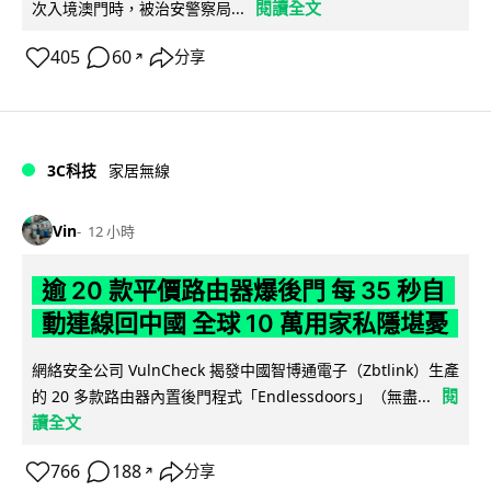
閱讀全文
次入境澳門時，被治安警察局...
405
60
分享
↗
3C科技
家居無線
Vin
12 小時
逾 20 款平價路由器爆後門 每 35 秒自
動連線回中國 全球 10 萬用家私隱堪憂
網絡安全公司 VulnCheck 揭發中國智博通電子（Zbtlink）生產
閱
的 20 多款路由器內置後門程式「Endlessdoors」（無盡...
讀全文
766
188
分享
↗