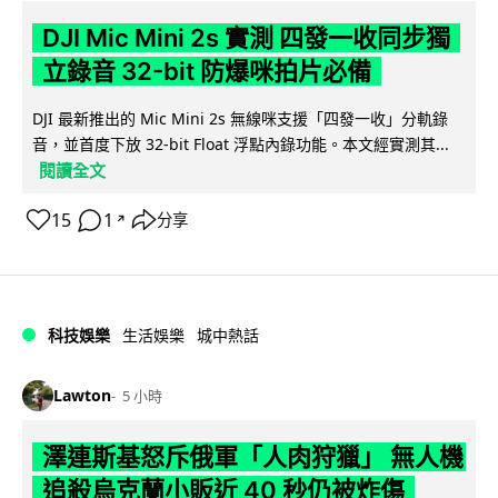
DJI Mic Mini 2s 實測 四發一收同步獨
立錄音 32-bit 防爆咪拍片必備
DJI 最新推出的 Mic Mini 2s 無線咪支援「四發一收」分軌錄
音，並首度下放 32-bit Float 浮點內錄功能。本文經實測其...
閱讀全文
15
1
分享
↗
科技娛樂
生活娛樂
城中熱話
Lawton
5 小時
澤連斯基怒斥俄軍「人肉狩獵」 無人機
追殺烏克蘭小販近 40 秒仍被炸傷