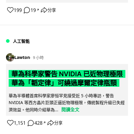
199
19
分享
↗
人工智能
Lawton
9 小時
華為科學家警告 NVIDIA 已近物理極限
華為「韜定律」可繞過摩爾定律瓶頸
華為半導體首席科學家廖恒罕見接受近 5 小時專訪，警告
NVIDIA 等西方晶片巨頭正逼近物理極限，傳統製程升級已失經
閱讀全文
濟效益。他同時介紹華為...
1,151
428
分享
↗