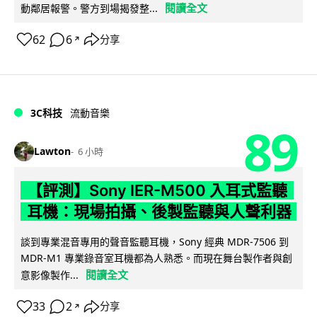
閱讀全文
動鄰居報警。警方到場揭發整...
62
6
分享
↗
3C科技
流動音樂
89
Lawton
6 小時
【評測】Sony IER-M500 入耳式監聽
耳機：現場拍攝、後製監聽與人聲利器
談到專業混音專用的聲音監聽耳機，Sony 經典 MDR-7506 到
MDR-M1 專業錄音室耳機都為人熟悉。而現在舞台製作者與創
閱讀全文
意影像製作...
33
2
分享
↗