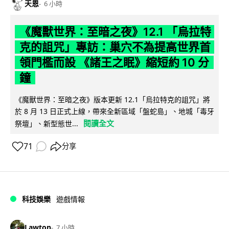
天恩
6 小時
《魔獸世界：至暗之夜》12.1 「烏拉特
克的詛咒」專訪：巢穴不為提高世界首
領門檻而設 《諸王之眠》縮短約 10 分
鐘
《魔獸世界：至暗之夜》版本更新 12.1「烏拉特克的詛咒」將
於 8 月 13 日正式上線，帶來全新區域「盤蛇島」、地城「毒牙
閱讀全文
祭壇」、新型態世...
71
分享
科技娛樂
遊戲情報
Lawton
7 小時