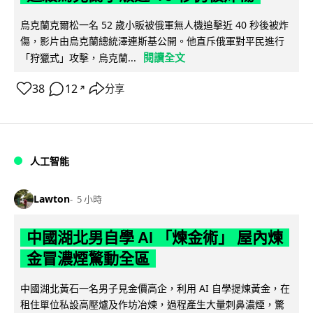
烏克蘭克爾松一名 52 歲小販被俄軍無人機追擊近 40 秒後被炸
傷，影片由烏克蘭總統澤連斯基公開。他直斥俄軍對平民進行
閱讀全文
「狩獵式」攻擊，烏克蘭...
38
12
分享
↗
人工智能
Lawton
5 小時
中國湖北男自學 AI 「煉金術」 屋內煉
金冒濃煙驚動全區
中國湖北黃石一名男子見金價高企，利用 AI 自學提煉黃金，在
租住單位私設高壓爐及作坊冶煉，過程產生大量刺鼻濃煙，驚