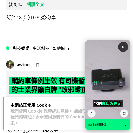
閱讀全文
款 9,4...
118
10
分享
↗
×
科技娛樂
生活科技
智慧城市
Lawton
1 日
網約車條例生效 有司機暫時停工避風頭
的士業界籲白牌 "改邪歸正"
規管網約車法例大部分條文已於 8 月 3 日生效，的士業界就期
本網站正使用 Cookie
望白牌車司機，能夠「改邪歸正」回流駕駛的士。新例大幅提
我們使用 Cookie 改善網站體驗。 繼續使用
🎵
⛶
閱讀全文
高罰則，首次定罪最高罰款...
我們的網站即表示您同意我們的
Cookie 政
策
。
📖 詳細評測
→
205
146
分享
↗