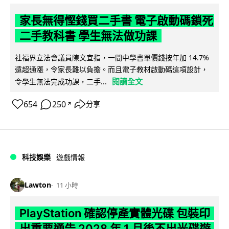
家長無得慳錢買二手書 電子啟動碼鎖死
二手教科書 學生無法做功課
社福界立法會議員陳文宜指，一間中學書單價錢按年加 14.7%
遠超通漲，令家長難以負擔。而且電子教材啟動碼這項設計，
閱讀全文
令學生無法完成功課，二手...
654
250
分享
↗
科技娛樂
遊戲情報
Lawton
11 小時
PlayStation 確認停產實體光碟 包裝印
出重要通告 2028 年 1 月後不出光碟遊