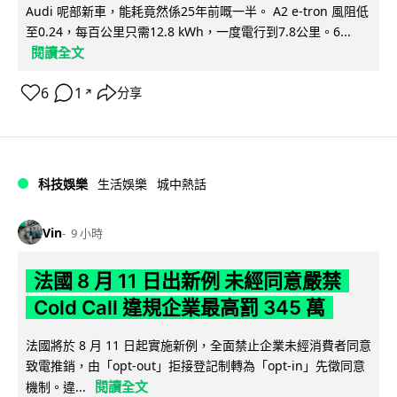
Audi 呢部新車，能耗竟然係25年前嘅一半。 A2 e-tron 風阻低
至0.24，每百公里只需12.8 kWh，一度電行到7.8公里。6...
閱讀全文
6
1
分享
↗
科技娛樂
生活娛樂
城中熱話
Vin
9 小時
法國 8 月 11 日出新例 未經同意嚴禁
Cold Call 違規企業最高罰 345 萬
法國將於 8 月 11 日起實施新例，全面禁止企業未經消費者同意
致電推銷，由「opt-out」拒接登記制轉為「opt-in」先徵同意
閱讀全文
機制。違...