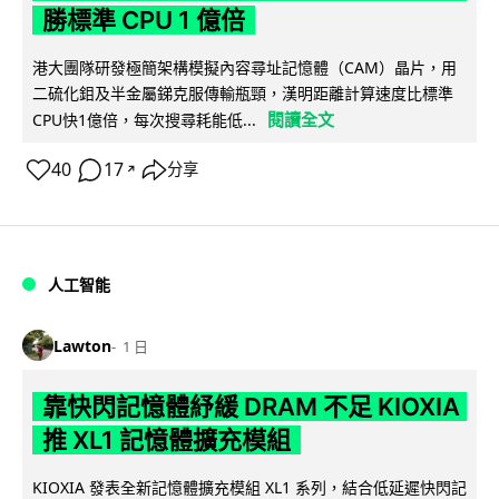
勝標準 CPU 1 億倍
港大團隊研發極簡架構模擬內容尋址記憶體（CAM）晶片，用
二硫化鉬及半金屬銻克服傳輸瓶頸，漢明距離計算速度比標準
閱讀全文
CPU快1億倍，每次搜尋耗能低...
40
17
分享
↗
人工智能
Lawton
1 日
靠快閃記憶體紓緩 DRAM 不足 KIOXIA
推 XL1 記憶體擴充模組
KIOXIA 發表全新記憶體擴充模組 XL1 系列，結合低延遲快閃記