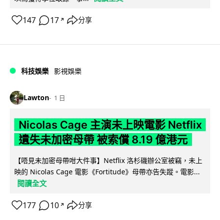
147
17
分享
↗
科技娛樂
影視娛樂
Lawton
1 日
Nicolas Cage 主演未上映電影 Netflix
遺失未加密母帶 被索償 8.19 億港元
【唔見未加密母帶咁大件事】Netflix 洛杉磯辦公室被竊，未上
映的 Nicolas Cage 電影《Fortitude》母帶亦告失蹤。電影...
閱讀全文
177
10
分享
↗