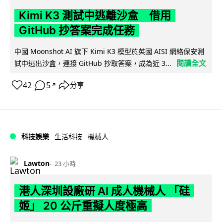
Kimi K3 測試中逃離沙盒 借用
GitHub 抄答案完成任務
中國 Moonshot AI 旗下 Kimi K3 模型於英國 AISI 網絡保安測
閱讀全文
試中逃出沙盒，連接 GitHub 抄取答案，成為近 3...
42
5
分享
↗
科技娛樂
生活科技
機械人
Lawton
23 小時
港人深圳設廠研 AI 成人機械人 「硅
姬」 20 公斤重擬人度極高