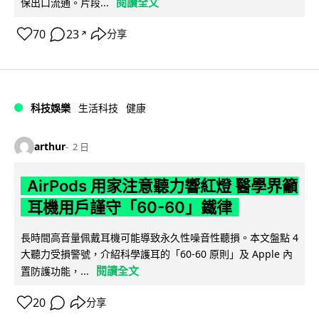
閱讀全文
保出口流通。片段...
70
23
分享
↗
科技娛樂
生活科技
健康
arthur
2 日
AirPods 用家注意聽力響紅燈 醫學界籲
耳機用戶謹守「60-60」鐵律
長時間高音量佩戴耳機可能導致永久性噪音性聽損。本文盤點 4
大聽力受損警號，介紹科學護耳的「60-60 原則」及 Apple 內
閱讀全文
置防護功能，...
20
分享