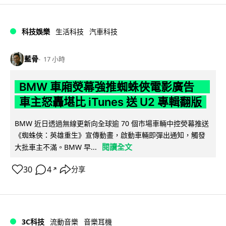
科技娛樂
生活科技
汽車科技
藍骨
17 小時
BMW 車廂熒幕強推蜘蛛俠電影廣告
車主怒轟堪比 iTunes 送 U2 專輯翻版
BMW 近日透過無線更新向全球逾 70 個市場車輛中控熒幕推送
《蜘蛛俠：英雄重生》宣傳動畫，啟動車輛即彈出通知，觸發
閱讀全文
大批車主不滿。BMW 早...
30
4
分享
↗
3C科技
流動音樂
音樂耳機