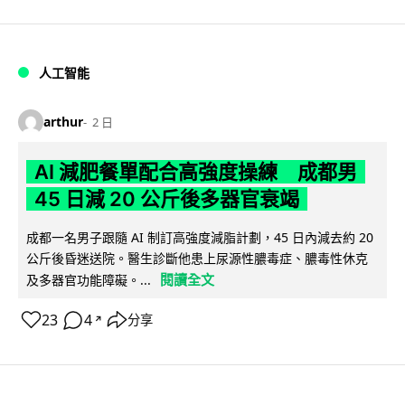
人工智能
arthur
2 日
AI 減肥餐單配合高強度操練 成都男
45 日減 20 公斤後多器官衰竭
成都一名男子跟隨 AI 制訂高強度減脂計劃，45 日內減去約 20
公斤後昏迷送院。醫生診斷他患上尿源性膿毒症、膿毒性休克
閱讀全文
及多器官功能障礙。...
23
4
分享
↗