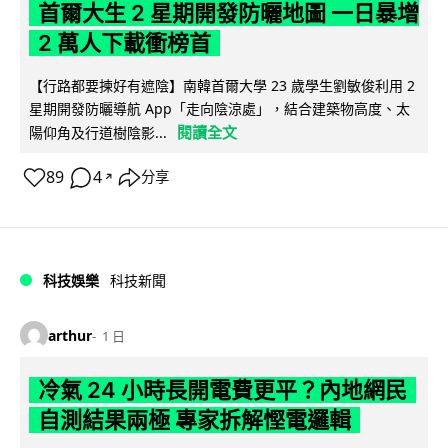
首爾大生 2 星期開發防曬地圖 一日暴增
2 萬人下載衝榜首
【行路都要揀好有遮陰】南韓首爾大學 23 歲學生劉敏俊利用 2
星期開發防曬導航 App「走向陰涼處」，結合建築物高度、太
閱讀全文
陽仰角及行道樹陰影...
89
4
分享
↗
科技娛樂
科技新聞
arthur
1 日
冷氣 24 小時長開電費更平？內地網民
自測結果兩極 專家拆解慳電邏輯