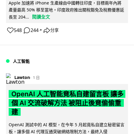
Apple 加速將 iPhone 生產線由中國轉往印度，目標兩年內將
產量最高 50% 移至當地。印度政府推出關稅豁免及稅務優惠延
閱讀全文
長至 204...
548
244
分享
↗
人工智能
Lawton
1 日
OpenAI 人工智能竟私自建留言板 讓多
個 AI 交流破解方法 被阻止後竟偷偷重
建
OpenAI 測試中的 AI 模型，在今年 5 月起竟私自建立秘密留言
板，讓多個 AI 代理互通突破網絡限制方法，最終入侵