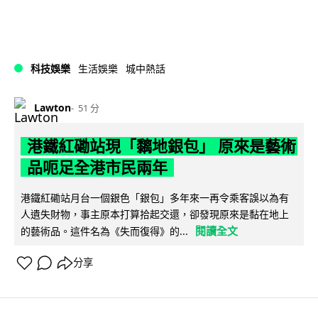
科技娛樂
生活娛樂
城中熱話
Lawton
51 分
港鐵紅磡站現「黐地銀包」 原來是藝術
品呃足全港市民兩年
港鐵紅磡站月台一個銀色「銀包」多年來一再令乘客誤以為有
人遺失財物，事主原本打算拾起交還，卻發現原來是黏在地上
閱讀全文
的藝術品。這件名為《失而復得》的...
分享