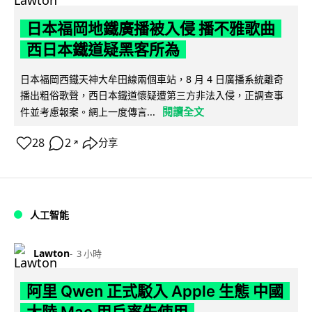
日本福岡地鐵廣播被入侵 播不雅歌曲
西日本鐵道疑黑客所為
日本福岡西鐵天神大牟田線兩個車站，8 月 4 日廣播系統離奇
播出粗俗歌聲，西日本鐵道懷疑遭第三方非法入侵，正調查事
閱讀全文
件並考慮報案。網上一度傳言...
28
2
分享
↗
人工智能
Lawton
3 小時
阿里 Qwen 正式駁入 Apple 生態 中國