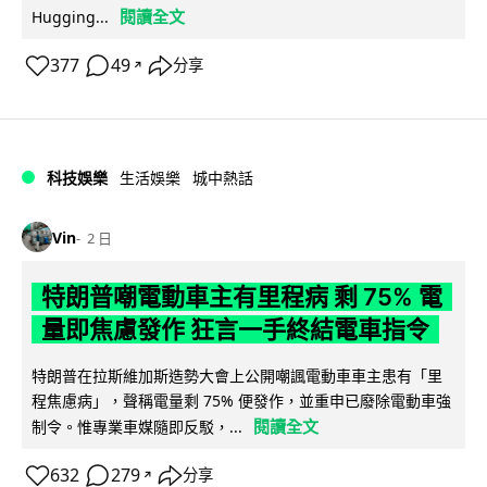
閱讀全文
Hugging...
377
49
分享
↗
科技娛樂
生活娛樂
城中熱話
Vin
2 日
特朗普嘲電動車主有里程病 剩 75% 電
量即焦慮發作 狂言一手終結電車指令
特朗普在拉斯維加斯造勢大會上公開嘲諷電動車車主患有「里
程焦慮病」，聲稱電量剩 75% 便發作，並重申已廢除電動車強
閱讀全文
制令。惟專業車媒隨即反駁，...
632
279
分享
↗