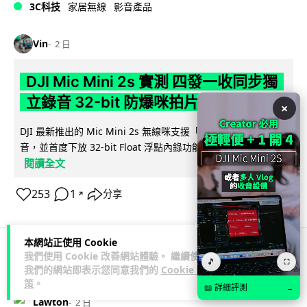
3C科技
家居無線
影音產品
Vin
2 日
DJI Mic Mini 2s 實測 四發一收同步獨
立錄音 32-bit 防爆咪拍片必備
×
DJI 最新推出的 Mic Mini 2s 無線咪支援「四發一收」分軌錄
音，並首度下放 32-bit Float 浮點內錄功能。本文經實測其...
閱讀全文
253
1
分享
↗
本網站正使用 Cookie
我們使用 Cookie 改善網站體驗。 繼續使用
🎵
⛶
科技娛樂
生活娛樂
城中熱話
我們的網站即表示您同意我們的
Cookie 政
策
。
📖 詳細評測
→
Lawton
2 日