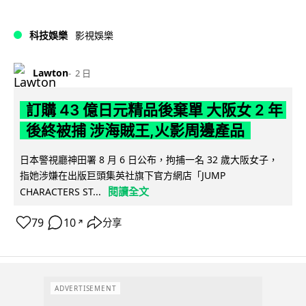
科技娛樂
影視娛樂
Lawton
2 日
訂購 43 億日元精品後棄單 大阪女 2 年
後終被捕 涉海賊王,火影周邊產品
日本警視廳神田署 8 月 6 日公布，拘捕一名 32 歲大阪女子，
指她涉嫌在出版巨頭集英社旗下官方網店「JUMP
閱讀全文
CHARACTERS ST...
79
10
分享
↗
ADVERTISEMENT