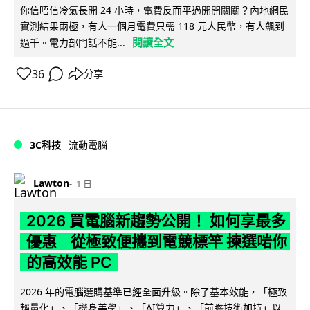
你信唔信冷氣長開 24 小時，電費反而平過開開關關？內地網民
實測結果兩極，有人一個月電費只需 118 元人民幣，有人飆到
閱讀全文
過千。電力部門話不能...
36
分享
3C科技
流動電腦
Lawton
1 日
2026 買電腦新趨勢公開！ 如何享最多
優惠 從極致便攜到電競標竿 揀選啱你
的高效能 PC
2026 年的電腦選購基準已經全面升級。除了基本效能，「極致
輕量化」、「機身美學」、「AI算力」、「前瞻技術加持」以