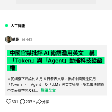
人工智能
藍骨
16 小時
中國官媒批評 AI 術語濫用英文 稱
「Token」與「Agent」動搖科技話語
權
人民網旗下評論於 8 月 6 日發表文章，批評中國廣泛使用
「Token」、「Agent」及「LLM」等英文術語，認為做法侵蝕
閱讀全文
中文表意空間及科...
501
203
分享
↗