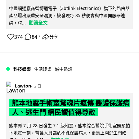
中國網通廠商智博通電子（Zbtlink Electronics）旗下的路由器
產品爆出嚴重安全漏洞，被發現每 35 秒便會與中國伺服器連
閱讀全文
線，旗...
374
84
分享
↗
科技娛樂
生活娛樂
城中熱話
Lawton
2 日
熊本地震手術室驚魂片瘋傳 醫護保護病
人、逃生門 網民讚值得尊敬
熊本縣 7 月 28 日發生 7.1 級地震，熊本綜合醫院手術室鏡頭拍
下地震一刻，醫護人員臨危不亂保護病人，更馬上開逃生門確