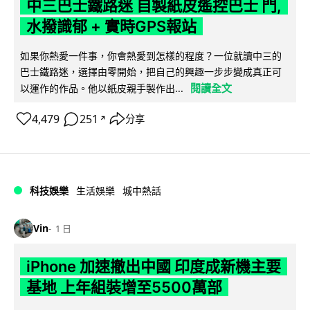
中三巴士鐵路迷 自製紙皮遙控巴士 門,
水撥識郁 + 實時GPS報站
如果你熱愛一件事，你會熱愛到怎樣的程度？一位就讀中三的
巴士鐵路迷，選擇由零開始，把自己的興趣一步步變成真正可
閱讀全文
以運作的作品。他以紙皮親手製作出...
4,479
251
分享
↗
科技娛樂
生活娛樂
城中熱話
Vin
1 日
iPhone 加速撤出中國 印度成新機主要
基地 上年組裝增至5500萬部