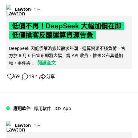
Lawton
1 日
低價不再！DeepSeek 大幅加價在即
低價搶客反釀運算資源告急
DeepSeek 因低價策略掀起需求熱潮，運算資源不勝負荷，官
方於 8 月 6 日宣布即將大幅上調 API 收費，惟未公布具體加
閱讀全文
幅。事件與...
69
19
分享
↗
iOS App
應用軟件
應用軟件
Lawton
1 日