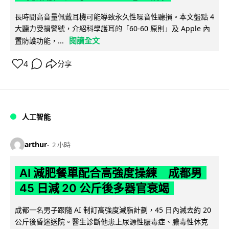
長時間高音量佩戴耳機可能導致永久性噪音性聽損。本文盤點 4
大聽力受損警號，介紹科學護耳的「60-60 原則」及 Apple 內
閱讀全文
置防護功能，...
4
分享
人工智能
arthur
2 小時
AI 減肥餐單配合高強度操練 成都男
45 日減 20 公斤後多器官衰竭
成都一名男子跟隨 AI 制訂高強度減脂計劃，45 日內減去約 20
公斤後昏迷送院。醫生診斷他患上尿源性膿毒症、膿毒性休克