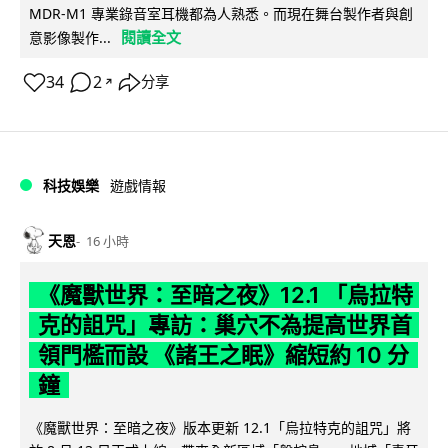
MDR-M1 專業錄音室耳機都為人熟悉。而現在舞台製作者與創
閱讀全文
意影像製作...
34
2
分享
↗
科技娛樂
遊戲情報
天恩
16 小時
《魔獸世界：至暗之夜》12.1 「烏拉特
克的詛咒」專訪：巢穴不為提高世界首
領門檻而設 《諸王之眠》縮短約 10 分
鐘
《魔獸世界：至暗之夜》版本更新 12.1「烏拉特克的詛咒」將