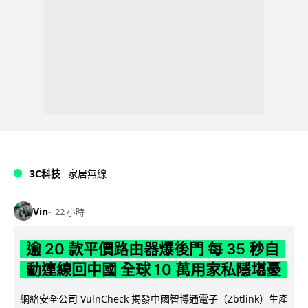
3C科技
家居無線
Vin
22 小時
逾 20 款平價路由器爆後門 每 35 秒自
動連線回中國 全球 10 萬用家私隱堪憂
網絡安全公司 VulnCheck 揭發中國智博通電子（Zbtlink）生產