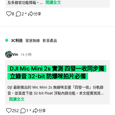
閱讀全文
及多器官功能障礙。...
8
2
分享
↗
3C科技
家居無線
影音產品
Vin
14 小時
DJI Mic Mini 2s 實測 四發一收同步獨
立錄音 32-bit 防爆咪拍片必備
DJI 最新推出的 Mic Mini 2s 無線咪支援「四發一收」分軌錄
音，並首度下放 32-bit Float 浮點內錄功能。本文經實測其...
閱讀全文
252
1
分享
↗