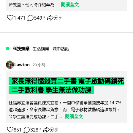
閱讀全文
濟效益。他同時介紹華為...
1,471
549
分享
↗
科技娛樂
生活娛樂
城中熱話
Lawton
20 小時
家長無得慳錢買二手書 電子啟動碼鎖死
二手教科書 學生無法做功課
社福界立法會議員陳文宜指，一間中學書單價錢按年加 14.7%
遠超通漲，令家長難以負擔。而且電子教材啟動碼這項設計，
閱讀全文
令學生無法完成功課，二手...
851
328
分享
↗