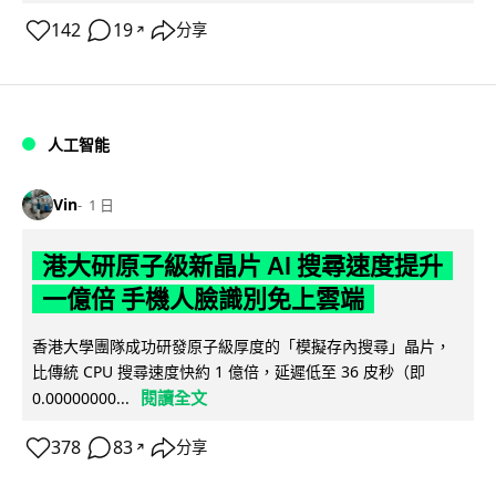
142
19
分享
↗
人工智能
Vin
1 日
港大研原子級新晶片 AI 搜尋速度提升
一億倍 手機人臉識別免上雲端
香港大學團隊成功研發原子級厚度的「模擬存內搜尋」晶片，
比傳統 CPU 搜尋速度快約 1 億倍，延遲低至 36 皮秒（即
閱讀全文
0.00000000...
378
83
分享
↗