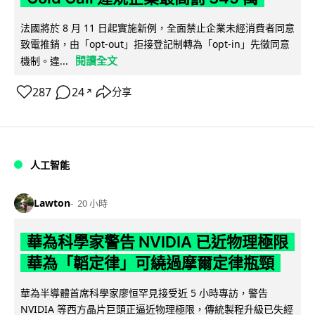
法國將於 8 月 11 日起實施新例，全面禁止企業未經消費者同意
致電推銷，由「opt-out」拒接登記制轉為「opt-in」先徵同意
閱讀全文
機制。違...
287
24
分享
↗
人工智能
Lawton
20 小時
華為科學家警告 NVIDIA 已近物理極限
華為「韜定律」可繞過摩爾定律瓶頸
華為半導體首席科學家廖恒罕見接受近 5 小時專訪，警告
NVIDIA 等西方晶片巨頭正逼近物理極限，傳統製程升級已失經