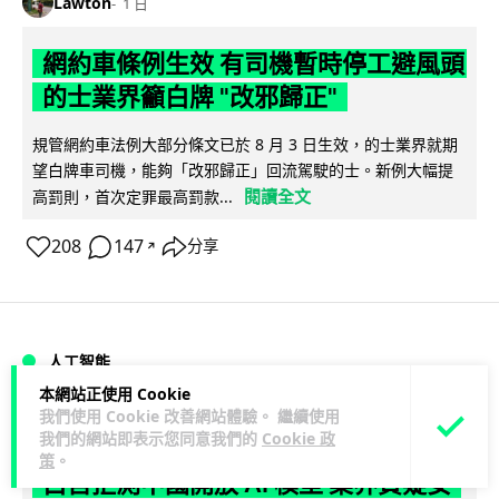
Lawton
1 日
網約車條例生效 有司機暫時停工避風頭
的士業界籲白牌 "改邪歸正"
規管網約車法例大部分條文已於 8 月 3 日生效，的士業界就期
望白牌車司機，能夠「改邪歸正」回流駕駛的士。新例大幅提
閱讀全文
高罰則，首次定罪最高罰款...
208
147
分享
↗
人工智能
本網站正使用 Cookie
我們使用 Cookie 改善網站體驗。 繼續使用
Lawton
1 日
我們的網站即表示您同意我們的
Cookie 政
策
。
白宮拒測中國開放 AI 模型 業界質疑安