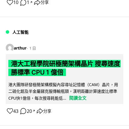
10
1
分享
↗
人工智能
arthur
1 日
港大工程學院研極簡架構晶片 搜尋速度
勝標準 CPU 1 億倍
港大團隊研發極簡架構模擬內容尋址記憶體（CAM）晶片，用
二硫化鉬及半金屬銻克服傳輸瓶頸，漢明距離計算速度比標準
閱讀全文
CPU快1億倍，每次搜尋耗能低...
43
20
分享
↗