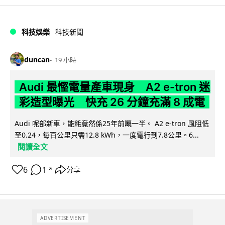
科技娛樂
科技新聞
duncan
19 小時
Audi 最慳電量產車現身 A2 e-tron 迷
彩造型曝光 快充 26 分鐘充滿 8 成電
Audi 呢部新車，能耗竟然係25年前嘅一半。 A2 e-tron 風阻低
至0.24，每百公里只需12.8 kWh，一度電行到7.8公里。6...
閱讀全文
6
1
分享
↗
ADVERTISEMENT