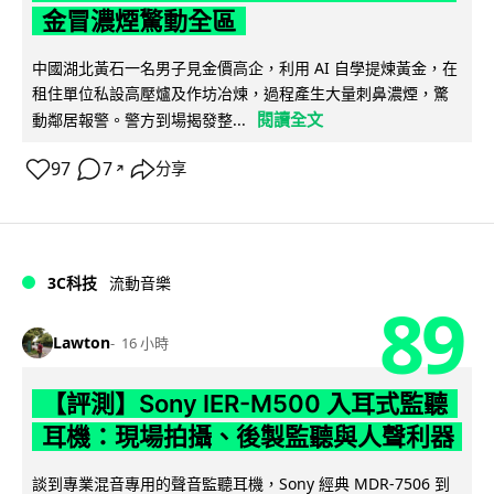
金冒濃煙驚動全區
中國湖北黃石一名男子見金價高企，利用 AI 自學提煉黃金，在
租住單位私設高壓爐及作坊冶煉，過程產生大量刺鼻濃煙，驚
閱讀全文
動鄰居報警。警方到場揭發整...
97
7
分享
↗
3C科技
流動音樂
89
Lawton
16 小時
【評測】Sony IER-M500 入耳式監聽
耳機：現場拍攝、後製監聽與人聲利器
談到專業混音專用的聲音監聽耳機，Sony 經典 MDR-7506 到