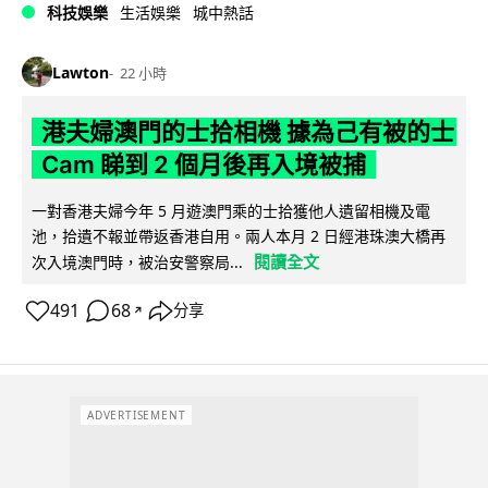
科技娛樂
生活娛樂
城中熱話
Lawton
22 小時
港夫婦澳門的士拾相機 據為己有被的士
Cam 睇到 2 個月後再入境被捕
一對香港夫婦今年 5 月遊澳門乘的士拾獲他人遺留相機及電
池，拾遺不報並帶返香港自用。兩人本月 2 日經港珠澳大橋再
閱讀全文
次入境澳門時，被治安警察局...
491
68
分享
↗
ADVERTISEMENT