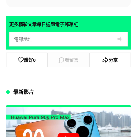
📮
更多精彩文章每日送到電子郵箱
讚好
0
看留言
分享
最新影片