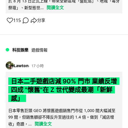
於 8 月 13 日正式上線，帶來全新區域「盤蛇島」、地城「毒牙
閱讀全文
祭壇」、新型態世...
115
分享
科技娛樂
遊戲情報
Lawton
17 小時
日本二手遊戲店減 90% 門市 業績反增
四成 "懷舊"在 Z 世代變成最潮「新鮮
感」
日本零售巨頭 GEO 將懷舊遊戲銷售門市從 1,000 間大幅減至
99 間，但銷售額卻不降反升至過往的 1.4 倍。做到「減店增
閱讀全文
收」奇蹟，...