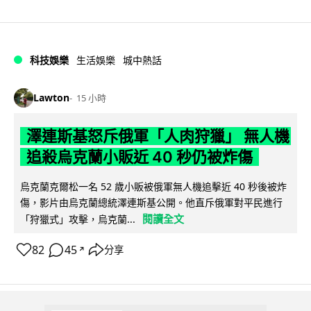
科技娛樂
生活娛樂
城中熱話
Lawton
15 小時
澤連斯基怒斥俄軍「人肉狩獵」 無人機
追殺烏克蘭小販近 40 秒仍被炸傷
烏克蘭克爾松一名 52 歲小販被俄軍無人機追擊近 40 秒後被炸
傷，影片由烏克蘭總統澤連斯基公開。他直斥俄軍對平民進行
閱讀全文
「狩獵式」攻擊，烏克蘭...
82
45
分享
↗