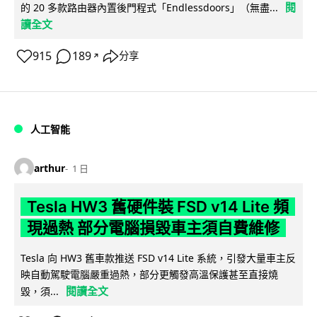
閱
的 20 多款路由器內置後門程式「Endlessdoors」（無盡...
讀全文
915
189
分享
↗
人工智能
arthur
1 日
Tesla HW3 舊硬件裝 FSD v14 Lite 頻
現過熱 部分電腦損毀車主須自費維修
Tesla 向 HW3 舊車款推送 FSD v14 Lite 系統，引發大量車主反
映自動駕駛電腦嚴重過熱，部分更觸發高溫保護甚至直接燒
閱讀全文
毀，須...