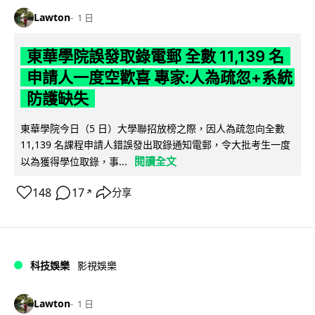
Lawton
1 日
東華學院誤發取錄電郵 全數 11,139 名
申請人一度空歡喜 專家:人為疏忽+系統
防護缺失
東華學院今日（5 日）大學聯招放榜之際，因人為疏忽向全數
11,139 名課程申請人錯誤發出取錄通知電郵，令大批考生一度
閱讀全文
以為獲得學位取錄，事...
148
17
分享
↗
科技娛樂
影視娛樂
Lawton
1 日