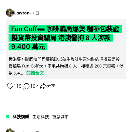
Lawton
1 日
Fun Coffee 咖啡騙局爆煲 咖啡包裝虛
擬貨幣投資騙局 港澳警拘 8 人涉款
9,400 萬元
香港警方聯同澳門司警搗破以養生咖啡生意包裝的虛擬貨幣投
資騙局 Fun Coffee，兩地共拘捕 8 人，接獲逾 200 宗舉報，涉
閱讀全文
款 9,4...
119
10
分享
↗
科技娛樂
生活科技
智慧城市