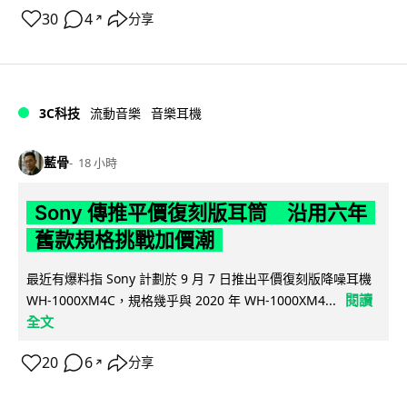
30
4
分享
↗
3C科技
流動音樂
音樂耳機
藍骨
18 小時
Sony 傳推平價復刻版耳筒 沿用六年
舊款規格挑戰加價潮
最近有爆料指 Sony 計劃於 9 月 7 日推出平價復刻版降噪耳機
閱讀
WH-1000XM4C，規格幾乎與 2020 年 WH-1000XM4...
全文
20
6
分享
↗