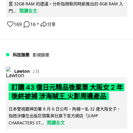
置 32GB RAM 的建議。分析指微軟同時新推出的 8GB RAM 入
閱讀全文
門...
169
16
分享
↗
科技娛樂
影視娛樂
Lawton
2 日
訂購 43 億日元精品後棄單 大阪女 2 年
後終被捕 涉海賊王,火影周邊產品
日本警視廳神田署 8 月 6 日公布，拘捕一名 32 歲大阪女子，
指她涉嫌在出版巨頭集英社旗下官方網店「JUMP
閱讀全文
CHARACTERS ST...