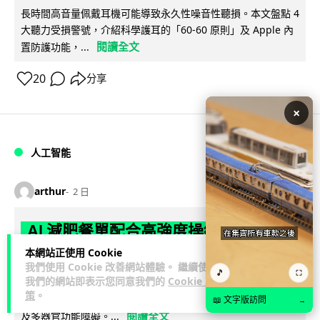
長時間高音量佩戴耳機可能導致永久性噪音性聽損。本文盤點 4
大聽力受損警號，介紹科學護耳的「60-60 原則」及 Apple 內
閱讀全文
置防護功能，...
20
分享
×
人工智能
arthur
2 日
AI 減肥餐單配合高強度操練 成都男
45 日減 20 公斤後多器官衰竭
本網站正使用 Cookie
我們使用 Cookie 改善網站體驗。 繼續使用
🎵
⛶
我們的網站即表示您同意我們的
Cookie 政
成都一名男子跟隨 AI 制訂高強度減脂計劃，45 日內減去約 20
策
。
公斤後昏迷送院。醫生診斷他患上尿源性膿毒症、膿毒性休克
📖 文字版訪問
→
閱讀全文
及多器官功能障礙。...