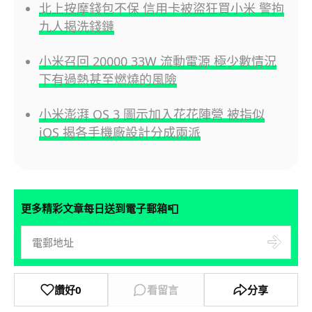
北上按摩錢包不保 信用卡被盜狂買小米 警拘
九人揭洗錢鏈
小米召回 20000 33W 流動電源 極少數情況
下有過熱甚至燃燒的風險
小米澎湃 OS 3 圖示加入花花陣營 被指似
iOS 揭各手機廠設計分成兩派
📮
更多精彩文章每日送到電子郵箱
讚好
0
看留言
分享