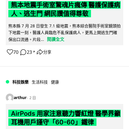
熊本地震手術室驚魂片瘋傳 醫護保護病
人、逃生門 網民讚值得尊敬
熊本縣 7 月 28 日發生 7.1 級地震，熊本綜合醫院手術室鏡頭拍
下地震一刻，醫護人員臨危不亂保護病人，更馬上開逃生門確
閱讀全文
保出口流通。片段...
70
23
分享
↗
科技娛樂
生活科技
健康
arthur
2 日
AirPods 用家注意聽力響紅燈 醫學界籲
耳機用戶謹守「60-60」鐵律