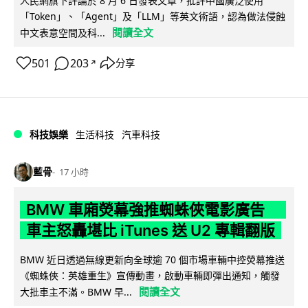
人民網旗下評論於 8 月 6 日發表文章，批評中國廣泛使用
「Token」、「Agent」及「LLM」等英文術語，認為做法侵蝕
閱讀全文
中文表意空間及科...
501
203
分享
↗
科技娛樂
生活科技
汽車科技
藍骨
17 小時
BMW 車廂熒幕強推蜘蛛俠電影廣告
車主怒轟堪比 iTunes 送 U2 專輯翻版
BMW 近日透過無線更新向全球逾 70 個市場車輛中控熒幕推送
《蜘蛛俠：英雄重生》宣傳動畫，啟動車輛即彈出通知，觸發
閱讀全文
大批車主不滿。BMW 早...