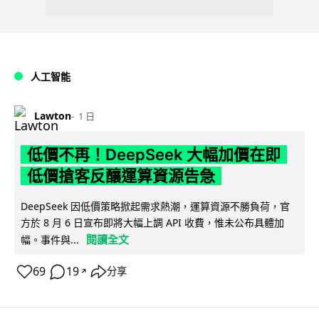
人工智能
Lawton
1 日
低價不再！DeepSeek 大幅加價在即
低價搶客反釀運算資源告急
DeepSeek 因低價策略掀起需求熱潮，運算資源不勝負荷，官
方於 8 月 6 日宣布即將大幅上調 API 收費，惟未公布具體加
閱讀全文
幅。事件與...
69
19
分享
↗