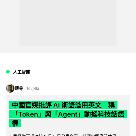
人工智能
藍骨
16 小時
中國官媒批評 AI 術語濫用英文 稱
「Token」與「Agent」動搖科技話語
權