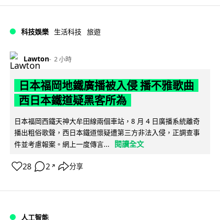
科技娛樂
生活科技
旅遊
Lawton
2 小時
日本福岡地鐵廣播被入侵 播不雅歌曲
西日本鐵道疑黑客所為
日本福岡西鐵天神大牟田線兩個車站，8 月 4 日廣播系統離奇
播出粗俗歌聲，西日本鐵道懷疑遭第三方非法入侵，正調查事
閱讀全文
件並考慮報案。網上一度傳言...
28
2
分享
↗
人工智能