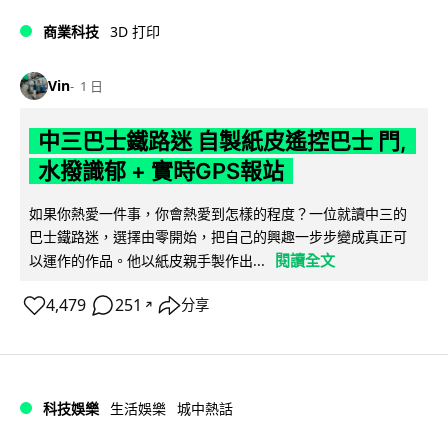
商業科技
3D 打印
Vin
1 日
中三巴士鐵路迷 自製紙皮遙控巴士 門,
水撥識郁 + 實時GPS報站
如果你熱愛一件事，你會熱愛到怎樣的程度？一位就讀中三的
巴士鐵路迷，選擇由零開始，把自己的興趣一步步變成真正可
閱讀全文
以運作的作品。他以紙皮親手製作出...
4,479
251
分享
↗
科技娛樂
生活娛樂
城中熱話