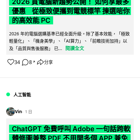
2026 買電腦新趨勢公開！ 如何享最多
優惠 從極致便攜到電競標竿 揀選啱你
的高效能 PC
2026 年的電腦選購基準已經全面升級。除了基本效能，「極致
輕量化」、「機身美學」、「AI算力」、「前瞻技術加持」以
閱讀全文
及「品質與售後服務」 已...
34
8
分享
↗
人工智能
Vin
1 日
ChatGPT 免費呼叫 Adobe 一句話跨軟
體修圖兼整 PDF 不用開多個 APP 兼免