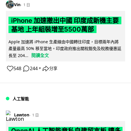
Vin
1 日
iPhone 加速撤出中國 印度成新機主要
基地 上年組裝增至5500萬部
Apple 加速將 iPhone 生產線由中國轉往印度，目標兩年內將
產量最高 50% 移至當地。印度政府推出關稅豁免及稅務優惠延
閱讀全文
長至 204...
548
244
分享
↗
人工智能
Lawton
1 日
OpenAI 人工智能竟私自建留言板 讓多