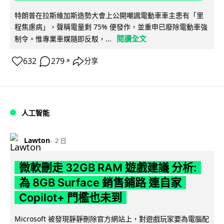
特朗普在拉斯維加斯造勢大會上公開嘲諷電動車車主患有「里
程焦慮病」，聲稱電量剩 75% 便發作，並重申已廢除電動車強
閱讀全文
制令。惟專業車媒隨即反駁，...
632
279
分享
↗
人工智能
Lawton
2 日
微軟刪走 32GB RAM 遊戲建議 分析:
為 8GB Surface 銷售鋪路 連自家
Copilot+ 門檻也未到
Microsoft 被發現靜靜刪除官方網站上，對遊戲玩家要為電腦配