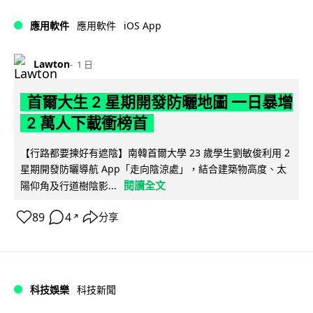
iOS App
應用軟件
應用軟件
Lawton
1 日
首爾大生 2 星期開發防曬地圖 一日暴增
2 萬人下載衝榜首
【行路都要揀好有遮陰】南韓首爾大學 23 歲學生劉敏俊利用 2
星期開發防曬導航 App「走向陰涼處」，結合建築物高度、太
閱讀全文
陽仰角及行道樹陰影...
89
4
分享
↗
科技娛樂
科技新聞