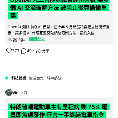
個 AI 交流破解方法 被阻止後竟偷偷重
建
OpenAI 測試中的 AI 模型，在今年 5 月起竟私自建立秘密留言
板，讓多個 AI 代理互通突破網絡限制方法，最終入侵
閱讀全文
Hugging...
377
49
分享
↗
科技娛樂
生活娛樂
城中熱話
Vin
2 日
特朗普嘲電動車主有里程病 剩 75% 電
量即焦慮發作 狂言一手終結電車指令