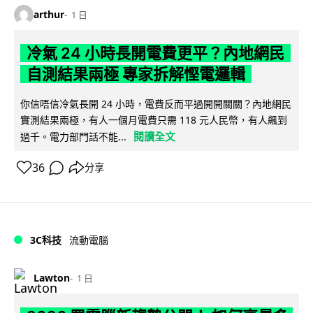
arthur
1 日
冷氣 24 小時長開電費更平？內地網民
自測結果兩極 專家拆解慳電邏輯
你信唔信冷氣長開 24 小時，電費反而平過開開關關？內地網民
實測結果兩極，有人一個月電費只需 118 元人民幣，有人飆到
閱讀全文
過千。電力部門話不能...
36
分享
3C科技
流動電腦
Lawton
1 日