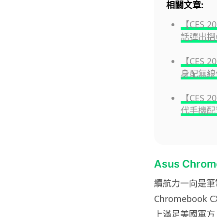
相關文章:
【CES 2
話彈出摺
【CES 2
身配無線
【CES 2
代手機配置
Asus Chr
續航力一向是筆電最
Chromebook 
上滿足美國軍方 MI