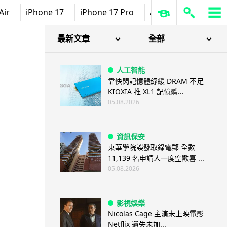
Air
iPhone 17
iPhone 17 Pro
AirPods Pro 3
Ap
最新文章
全部
人工智能
靠快閃記憶體紓緩 DRAM 不足
KIOXIA 推 XL1 記憶體...
05.08.2026
資訊保安
東華學院誤發取錄電郵 全數
11,139 名申請人一度空歡喜 ...
05.08.2026
影視娛樂
Nicolas Cage 主演未上映電影
Netflix 遺失未加...