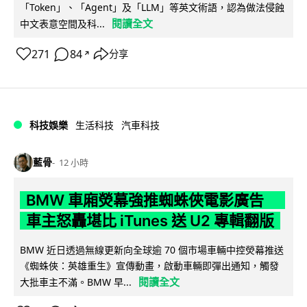
「Token」、「Agent」及「LLM」等英文術語，認為做法侵蝕
閱讀全文
中文表意空間及科...
271
84
分享
↗
科技娛樂
生活科技
汽車科技
藍骨
12 小時
BMW 車廂熒幕強推蜘蛛俠電影廣告
車主怒轟堪比 iTunes 送 U2 專輯翻版
BMW 近日透過無線更新向全球逾 70 個市場車輛中控熒幕推送
《蜘蛛俠：英雄重生》宣傳動畫，啟動車輛即彈出通知，觸發
閱讀全文
大批車主不滿。BMW 早...