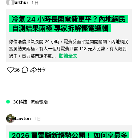
arthur
1 日
冷氣 24 小時長開電費更平？內地網民
自測結果兩極 專家拆解慳電邏輯
你信唔信冷氣長開 24 小時，電費反而平過開開關關？內地網民
實測結果兩極，有人一個月電費只需 118 元人民幣，有人飆到
閱讀全文
過千。電力部門話不能...
36
分享
3C科技
流動電腦
Lawton
1 日
2026 買電腦新趨勢公開！ 如何享最多