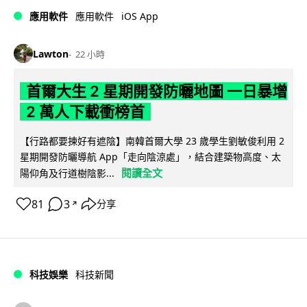
iOS App
應用軟件
應用軟件
Lawton
22 小時
首爾大生 2 星期開發防曬地圖 一日暴增
2 萬人下載衝榜首
【行路都要揀好有遮陰】南韓首爾大學 23 歲學生劉敏俊利用 2
星期開發防曬導航 App「走向陰涼處」，結合建築物高度、太
閱讀全文
陽仰角及行道樹陰影...
81
3
分享
↗
科技娛樂
科技新聞