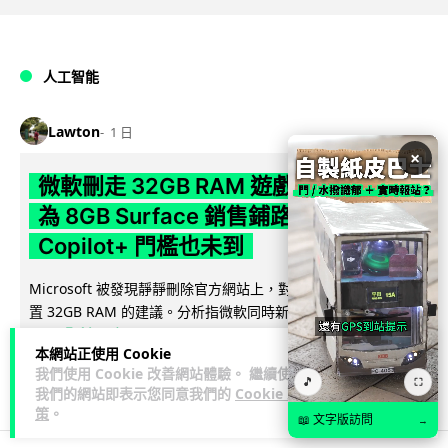
人工智能
Lawton
1 日
×
微軟刪走 32GB RAM 遊戲建議 分析:
為 8GB Surface 銷售鋪路 連自家
Copilot+ 門檻也未到
Microsoft 被發現靜靜刪除官方網站上，對遊戲玩家要為電腦配
置 32GB RAM 的建議。分析指微軟同時新推出的 8GB RAM 入
閱讀全文
門...
本網站正使用 Cookie
我們使用 Cookie 改善網站體驗。 繼續使用
167
16
分享
🎵
↗
⛶
我們的網站即表示您同意我們的
Cookie 政
策
。
📖 文字版訪問
→