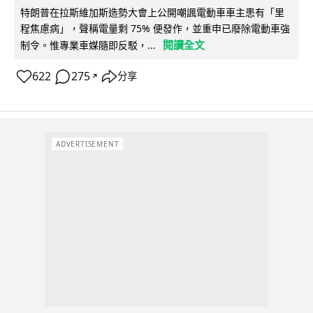
特朗普在拉斯維加斯造勢大會上公開嘲諷電動車車主患有「里
程焦慮病」，聲稱電量剩 75% 便發作，並重申已廢除電動車強
閱讀全文
制令。惟專業車媒隨即反駁，...
622
275
分享
↗
ADVERTISEMENT