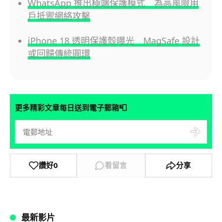
WhatsApp 推出極端保護模式 為高風險用
戶抵禦網絡攻擊
iPhone 18 透明保護殼曝光 MagSafe 設計
或回歸傳統圓環
📮
更多精彩文章每日送到電子郵箱
讚好
0
看留言
分享
最新影片