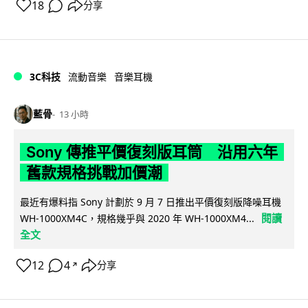
18
分享
3C科技
流動音樂
音樂耳機
藍骨
13 小時
Sony 傳推平價復刻版耳筒 沿用六年
舊款規格挑戰加價潮
最近有爆料指 Sony 計劃於 9 月 7 日推出平價復刻版降噪耳機
閱讀
WH-1000XM4C，規格幾乎與 2020 年 WH-1000XM4...
全文
12
4
分享
↗