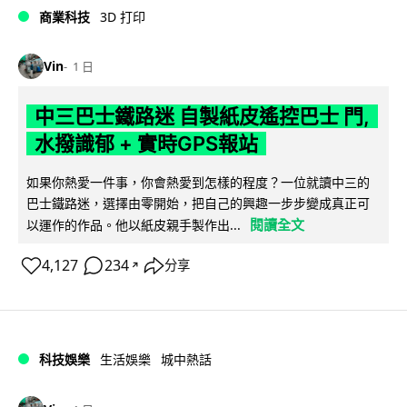
商業科技
3D 打印
Vin
1 日
中三巴士鐵路迷 自製紙皮遙控巴士 門,
水撥識郁 + 實時GPS報站
如果你熱愛一件事，你會熱愛到怎樣的程度？一位就讀中三的
巴士鐵路迷，選擇由零開始，把自己的興趣一步步變成真正可
閱讀全文
以運作的作品。他以紙皮親手製作出...
4,127
234
分享
↗
科技娛樂
生活娛樂
城中熱話