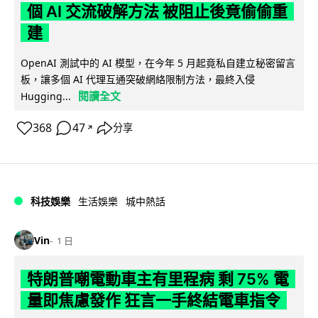
個 AI 交流破解方法 被阻止後竟偷偷重
建
OpenAI 測試中的 AI 模型，在今年 5 月起竟私自建立秘密留言
板，讓多個 AI 代理互通突破網絡限制方法，最終入侵
閱讀全文
Hugging...
368
47
分享
↗
科技娛樂
生活娛樂
城中熱話
Vin
1 日
特朗普嘲電動車主有里程病 剩 75% 電
量即焦慮發作 狂言一手終結電車指令