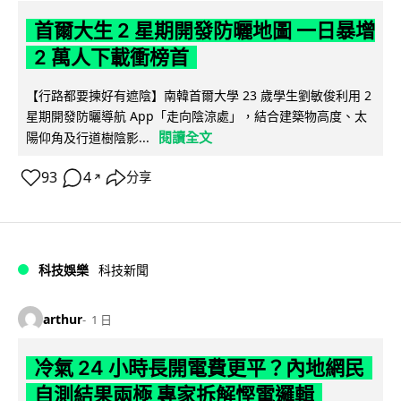
首爾大生 2 星期開發防曬地圖 一日暴增
2 萬人下載衝榜首
【行路都要揀好有遮陰】南韓首爾大學 23 歲學生劉敏俊利用 2
星期開發防曬導航 App「走向陰涼處」，結合建築物高度、太
閱讀全文
陽仰角及行道樹陰影...
93
4
分享
↗
科技娛樂
科技新聞
arthur
1 日
冷氣 24 小時長開電費更平？內地網民
自測結果兩極 專家拆解慳電邏輯