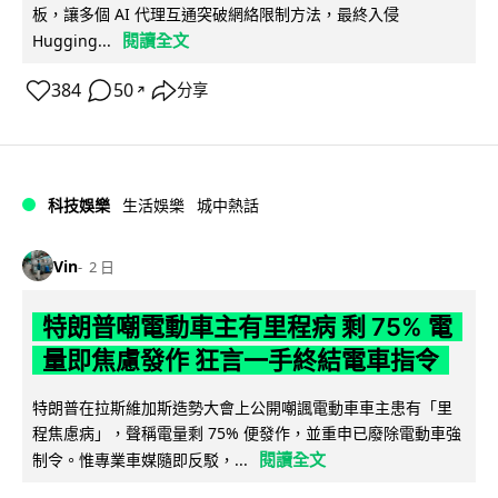
板，讓多個 AI 代理互通突破網絡限制方法，最終入侵
閱讀全文
Hugging...
384
50
分享
↗
科技娛樂
生活娛樂
城中熱話
Vin
2 日
特朗普嘲電動車主有里程病 剩 75% 電
量即焦慮發作 狂言一手終結電車指令
特朗普在拉斯維加斯造勢大會上公開嘲諷電動車車主患有「里
程焦慮病」，聲稱電量剩 75% 便發作，並重申已廢除電動車強
閱讀全文
制令。惟專業車媒隨即反駁，...