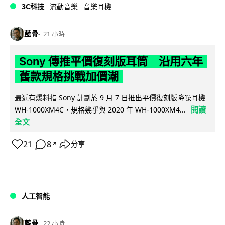
3C科技
流動音樂
音樂耳機
藍骨
21 小時
Sony 傳推平價復刻版耳筒 沿用六年
舊款規格挑戰加價潮
最近有爆料指 Sony 計劃於 9 月 7 日推出平價復刻版降噪耳機
閱讀
WH-1000XM4C，規格幾乎與 2020 年 WH-1000XM4...
全文
21
8
分享
↗
人工智能
藍骨
22 小時