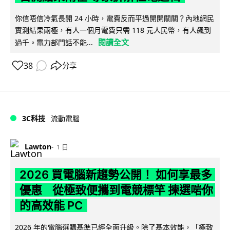
你信唔信冷氣長開 24 小時，電費反而平過開開關關？內地網民
實測結果兩極，有人一個月電費只需 118 元人民幣，有人飆到
閱讀全文
過千。電力部門話不能...
38
分享
3C科技
流動電腦
Lawton
1 日
2026 買電腦新趨勢公開！ 如何享最多
優惠 從極致便攜到電競標竿 揀選啱你
的高效能 PC
2026 年的電腦選購基準已經全面升級。除了基本效能，「極致