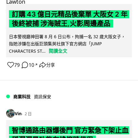
訂購 43 億日元精品後棄單 大阪女 2 年
後終被捕 涉海賊王,火影周邊產品
日本警視廳神田署 8 月 6 日公布，拘捕一名 32 歲大阪女子，
指她涉嫌在出版巨頭集英社旗下官方網店「JUMP
閱讀全文
CHARACTERS ST...
79
10
分享
↗
商業科技
資訊保安
Vin
2 日
智博通路由器爆後門 官方緊急下架止血