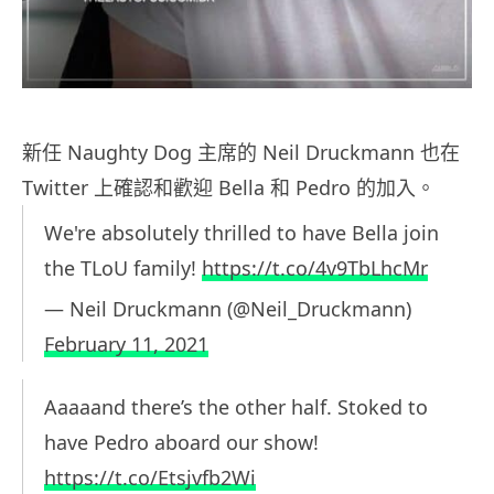
新任 Naughty Dog 主席的 Neil Druckmann 也在
Twitter 上確認和歡迎 Bella 和 Pedro 的加入。
We're absolutely thrilled to have Bella join
the TLoU family!
https://t.co/4v9TbLhcMr
— Neil Druckmann (@Neil_Druckmann)
February 11, 2021
Aaaaand there’s the other half. Stoked to
have Pedro aboard our show!
https://t.co/Etsjvfb2Wi