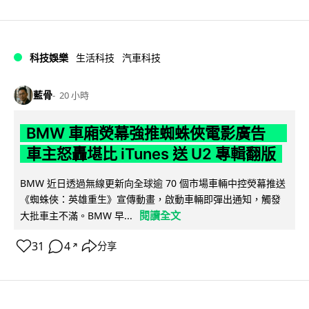
科技娛樂
生活科技
汽車科技
藍骨
20 小時
BMW 車廂熒幕強推蜘蛛俠電影廣告
車主怒轟堪比 iTunes 送 U2 專輯翻版
BMW 近日透過無線更新向全球逾 70 個市場車輛中控熒幕推送
《蜘蛛俠：英雄重生》宣傳動畫，啟動車輛即彈出通知，觸發
閱讀全文
大批車主不滿。BMW 早...
31
4
分享
↗