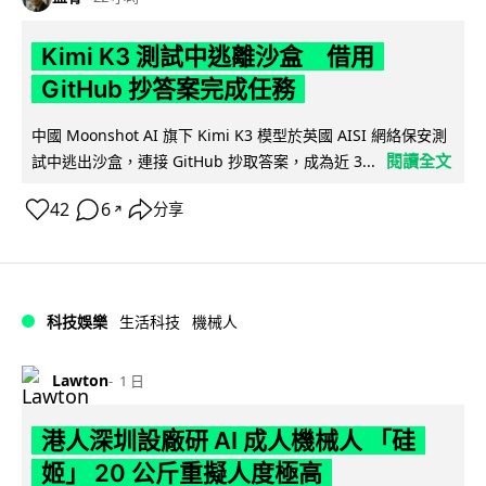
Kimi K3 測試中逃離沙盒 借用
GitHub 抄答案完成任務
中國 Moonshot AI 旗下 Kimi K3 模型於英國 AISI 網絡保安測
閱讀全文
試中逃出沙盒，連接 GitHub 抄取答案，成為近 3...
42
6
分享
↗
科技娛樂
生活科技
機械人
Lawton
1 日
港人深圳設廠研 AI 成人機械人 「硅
姬」 20 公斤重擬人度極高