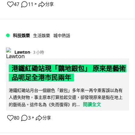
47
11
分享
↗
科技娛樂
生活娛樂
城中熱話
Lawton
3 小時
港鐵紅磡站現「黐地銀包」 原來是藝術
品呃足全港市民兩年
港鐵紅磡站月台一個銀色「銀包」多年來一再令乘客誤以為有
人遺失財物，事主原本打算拾起交還，卻發現原來是黏在地上
閱讀全文
的藝術品。這件名為《失而復得》的...
80
3
分享
↗