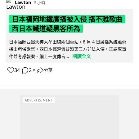
Lawton
5 小時
日本福岡地鐵廣播被入侵 播不雅歌曲
西日本鐵道疑黑客所為
日本福岡西鐵天神大牟田線兩個車站，8 月 4 日廣播系統離奇
播出粗俗歌聲，西日本鐵道懷疑遭第三方非法入侵，正調查事
閱讀全文
件並考慮報案。網上一度傳言...
34
2
分享
↗
ADVERTISEMENT