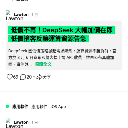
Lawton
1 日
低價不再！DeepSeek 大幅加價在即
低價搶客反釀運算資源告急
DeepSeek 因低價策略掀起需求熱潮，運算資源不勝負荷，官
方於 8 月 6 日宣布即將大幅上調 API 收費，惟未公布具體加
閱讀全文
幅。事件與...
69
20
分享
↗
iOS App
應用軟件
應用軟件
Lawton
1 日