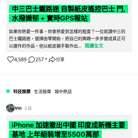
中三巴士鐵路迷 自製紙皮遙控巴士 門,
水撥識郁 + 實時GPS報站
如果你熱愛一件事，你會熱愛到怎樣的程度？一位就讀中三的
巴士鐵路迷，選擇由零開始，把自己的興趣一步步變成真正可
閱讀全文
以運作的作品。他以紙皮親手製作出...
4,589
257
分享
↗
科技娛樂
生活娛樂
城中熱話
Vin
2 日
iPhone 加速撤出中國 印度成新機主要
基地 上年組裝增至5500萬部