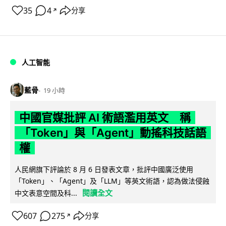
35
4
分享
↗
人工智能
藍骨
19 小時
中國官媒批評 AI 術語濫用英文 稱
「Token」與「Agent」動搖科技話語
權
人民網旗下評論於 8 月 6 日發表文章，批評中國廣泛使用
「Token」、「Agent」及「LLM」等英文術語，認為做法侵蝕
閱讀全文
中文表意空間及科...
607
275
分享
↗