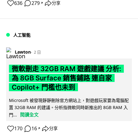
636
279
分享
↗
人工智能
Lawton
2 日
微軟刪走 32GB RAM 遊戲建議 分析:
為 8GB Surface 銷售鋪路 連自家
Copilot+ 門檻也未到
Microsoft 被發現靜靜刪除官方網站上，對遊戲玩家要為電腦配
置 32GB RAM 的建議。分析指微軟同時新推出的 8GB RAM 入
閱讀全文
門...
170
16
分享
↗