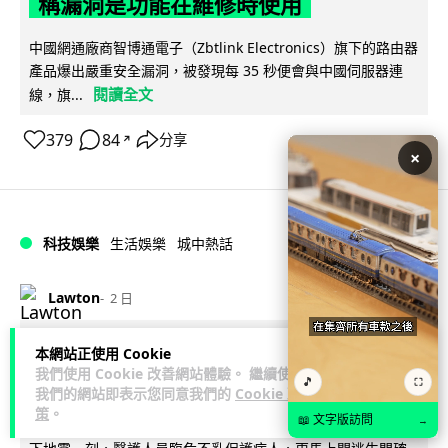
稱漏洞是功能在維修時使用
中國網通廠商智博通電子（Zbtlink Electronics）旗下的路由器
產品爆出嚴重安全漏洞，被發現每 35 秒便會與中國伺服器連
閱讀全文
線，旗...
379
84
分享
↗
×
科技娛樂
生活娛樂
城中熱話
Lawton
2 日
熊本地震手術室驚魂片瘋傳 醫護保護病
本網站正使用 Cookie
我們使用 Cookie 改善網站體驗。 繼續使用
人、逃生門 網民讚值得尊敬
🎵
⛶
我們的網站即表示您同意我們的
Cookie 政
策
。
📖 文字版訪問
→
熊本縣 7 月 28 日發生 7.1 級地震，熊本綜合醫院手術室鏡頭拍