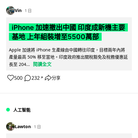
Vin
1 日
iPhone 加速撤出中國 印度成新機主要
基地 上年組裝增至5500萬部
Apple 加速將 iPhone 生產線由中國轉往印度，目標兩年內將
產量最高 50% 移至當地。印度政府推出關稅豁免及稅務優惠延
閱讀全文
長至 204...
500
232
分享
↗
人工智能
Lawton
1 日