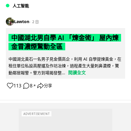
人工智能
Lawton
2 日
中國湖北男自學 AI 「煉金術」 屋內煉
金冒濃煙驚動全區
中國湖北黃石一名男子見金價高企，利用 AI 自學提煉黃金，在
租住單位私設高壓爐及作坊冶煉，過程產生大量刺鼻濃煙，驚
閱讀全文
動鄰居報警。警方到場揭發整...
113
8
分享
↗
ADVERTISEMENT