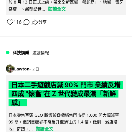
於 8 月 13 日正式上線，帶來全新區域「盤蛇島」、地城「毒牙
閱讀全文
祭壇」、新型態世...
116
分享
科技娛樂
遊戲情報
Lawton
2 日
日本二手遊戲店減 90% 門市 業績反增
四成 "懷舊"在 Z 世代變成最潮「新鮮
感」
日本零售巨頭 GEO 將懷舊遊戲銷售門市從 1,000 間大幅減至
99 間，但銷售額卻不降反升至過往的 1.4 倍。做到「減店增
閱讀全文
收」奇蹟，...