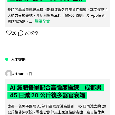
長時間高音量佩戴耳機可能導致永久性噪音性聽損。本文盤點 4
大聽力受損警號，介紹科學護耳的「60-60 原則」及 Apple 內
閱讀全文
置防護功能，...
20
分享
人工智能
arthur
1 日
AI 減肥餐單配合高強度操練 成都男
45 日減 20 公斤後多器官衰竭
成都一名男子跟隨 AI 制訂高強度減脂計劃，45 日內減去約 20
公斤後昏迷送院。醫生診斷他患上尿源性膿毒症、膿毒性休克