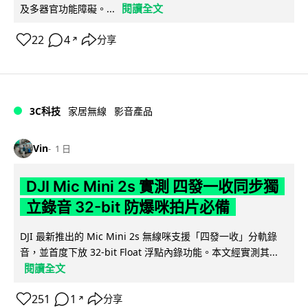
閱讀全文
及多器官功能障礙。...
22
4
分享
↗
3C科技
家居無線
影音產品
Vin
1 日
DJI Mic Mini 2s 實測 四發一收同步獨
立錄音 32-bit 防爆咪拍片必備
DJI 最新推出的 Mic Mini 2s 無線咪支援「四發一收」分軌錄
音，並首度下放 32-bit Float 浮點內錄功能。本文經實測其...
閱讀全文
251
1
分享
↗