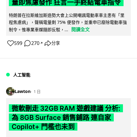
量即焦慮發作 狂言一手終結電車指令
特朗普在拉斯維加斯造勢大會上公開嘲諷電動車車主患有「里
程焦慮病」，聲稱電量剩 75% 便發作，並重申已廢除電動車強
閱讀全文
制令。惟專業車媒隨即反駁，...
599
270
分享
↗
人工智能
Lawton
1 日
微軟刪走 32GB RAM 遊戲建議 分析:
為 8GB Surface 銷售鋪路 連自家
Copilot+ 門檻也未到