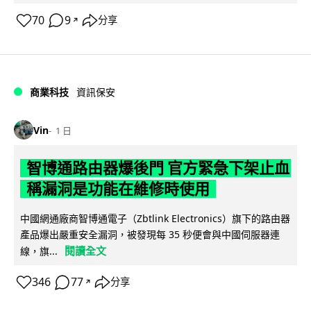
70
9
分享
↗
商業科技
資訊保安
Vin
1 日
智博通路由器爆後門 官方緊急下架止血
稱漏洞是功能在維修時使用
中國網通廠商智博通電子（Zbtlink Electronics）旗下的路由器
產品爆出嚴重安全漏洞，被發現每 35 秒便會與中國伺服器連
閱讀全文
線，旗...
346
77
分享
↗