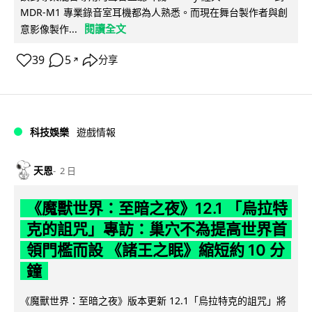
MDR-M1 專業錄音室耳機都為人熟悉。而現在舞台製作者與創
閱讀全文
意影像製作...
39
5
分享
↗
科技娛樂
遊戲情報
天恩
2 日
《魔獸世界：至暗之夜》12.1 「烏拉特
克的詛咒」專訪：巢穴不為提高世界首
領門檻而設 《諸王之眠》縮短約 10 分
鐘
《魔獸世界：至暗之夜》版本更新 12.1「烏拉特克的詛咒」將