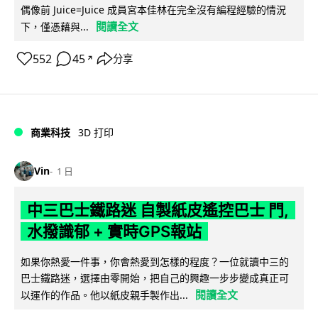
偶像前 Juice=Juice 成員宮本佳林在完全沒有編程經驗的情況
閱讀全文
下，僅憑藉與...
552
45
分享
↗
商業科技
3D 打印
Vin
1 日
中三巴士鐵路迷 自製紙皮遙控巴士 門,
水撥識郁 + 實時GPS報站
如果你熱愛一件事，你會熱愛到怎樣的程度？一位就讀中三的
巴士鐵路迷，選擇由零開始，把自己的興趣一步步變成真正可
閱讀全文
以運作的作品。他以紙皮親手製作出...