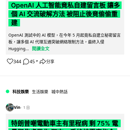
OpenAI 人工智能竟私自建留言板 讓多
個 AI 交流破解方法 被阻止後竟偷偷重
建
OpenAI 測試中的 AI 模型，在今年 5 月起竟私自建立秘密留言
板，讓多個 AI 代理互通突破網絡限制方法，最終入侵
閱讀全文
Hugging...
344
45
分享
↗
科技娛樂
生活娛樂
城中熱話
Vin
1 日
特朗普嘲電動車主有里程病 剩 75% 電