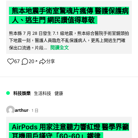
熊本地震手術室驚魂片瘋傳 醫護保護病
人、逃生門 網民讚值得尊敬
熊本縣 7 月 28 日發生 7.1 級地震，熊本綜合醫院手術室鏡頭拍
下地震一刻，醫護人員臨危不亂保護病人，更馬上開逃生門確
閱讀全文
保出口流通。片段...
67
20
分享
↗
科技娛樂
生活科技
健康
arthur
1 日
AirPods 用家注意聽力響紅燈 醫學界籲
耳機用戶謹守「60-60」鐵律