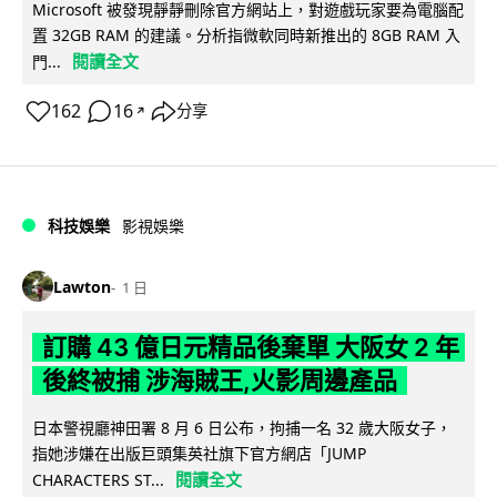
Microsoft 被發現靜靜刪除官方網站上，對遊戲玩家要為電腦配
置 32GB RAM 的建議。分析指微軟同時新推出的 8GB RAM 入
閱讀全文
門...
162
16
分享
↗
科技娛樂
影視娛樂
Lawton
1 日
訂購 43 億日元精品後棄單 大阪女 2 年
後終被捕 涉海賊王,火影周邊產品
日本警視廳神田署 8 月 6 日公布，拘捕一名 32 歲大阪女子，
指她涉嫌在出版巨頭集英社旗下官方網店「JUMP
閱讀全文
CHARACTERS ST...