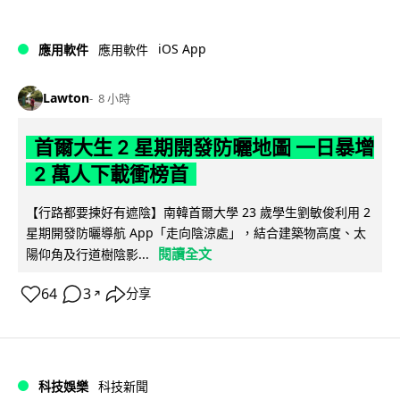
iOS App
應用軟件
應用軟件
Lawton
8 小時
首爾大生 2 星期開發防曬地圖 一日暴增
2 萬人下載衝榜首
【行路都要揀好有遮陰】南韓首爾大學 23 歲學生劉敏俊利用 2
星期開發防曬導航 App「走向陰涼處」，結合建築物高度、太
閱讀全文
陽仰角及行道樹陰影...
64
3
分享
↗
科技娛樂
科技新聞