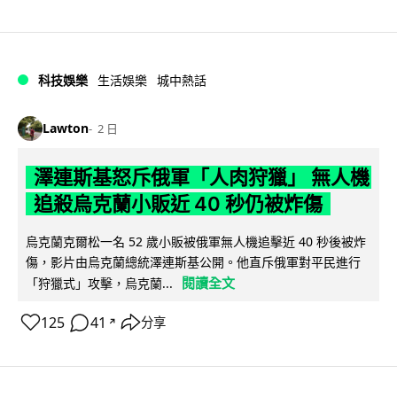
科技娛樂
生活娛樂
城中熱話
Lawton
2 日
澤連斯基怒斥俄軍「人肉狩獵」 無人機
追殺烏克蘭小販近 40 秒仍被炸傷
烏克蘭克爾松一名 52 歲小販被俄軍無人機追擊近 40 秒後被炸
傷，影片由烏克蘭總統澤連斯基公開。他直斥俄軍對平民進行
閱讀全文
「狩獵式」攻擊，烏克蘭...
125
41
分享
↗