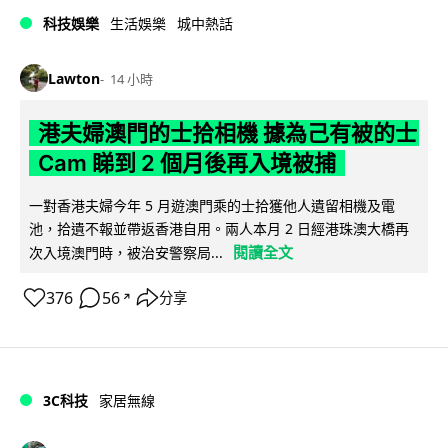
科技娛樂
生活娛樂
城中熱話
Lawton
14 小時
港夫婦澳門的士拾相機 據為己有被的士
Cam 睇到 2 個月後再入境被捕
一對香港夫婦今年 5 月遊澳門乘的士拾獲他人遺留相機及電
池，拾遺不報並帶返香港自用。兩人本月 2 日經港珠澳大橋再
閱讀全文
次入境澳門時，被治安警察局...
376
56
分享
↗
3C科技
家居無線