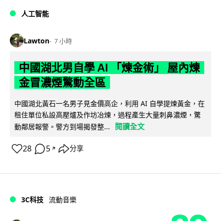
人工智能
Lawton
7 小時
中國湖北男自學 AI 「煉金術」 屋內煉
金冒濃煙驚動全區
中國湖北黃石一名男子見金價高企，利用 AI 自學提煉黃金，在
租住單位私設高壓爐及作坊冶煉，過程產生大量刺鼻濃煙，驚
閱讀全文
動鄰居報警。警方到場揭發整...
28
5
分享
↗
3C科技
流動音樂