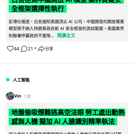
全框架選擇性執行
彭博社報道，白宮通知美國頂尖 AI 公司，中國開發的開放權重
模型將不納入特朗普政府新 AI 安全框架的測試範圍。美國業界
閱讀全文
則聯署呼籲政府不要限...
44
21
分享
↗
人工智能
Vin
1 日
地盤偷吸煙難逃高空法眼 勞工處出動熱
感無人機 擬加 AI 人臉識別精準執法