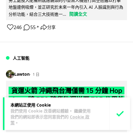
勞工處投入配備熱感應鏡頭的小型無人機進行高空巡邏以打擊
地盤違例吸煙，並正研究於未來一年內引入 AI 人臉識別與行為
閱讀全文
分析功能，結合三大技術進一...
246
55
分享
↗
人工智能
Lawton
1 日
貨運火箭 沖繩飛台灣僅需 15 分鐘 Hop
Aero 將 550 磅貨物運送至 725 公里外
本網站正使用 Cookie
我們使用 Cookie 改善網站體驗。 繼續使用
【真正用火箭送貨】美國初創 Hop Aero 公開自動駕駛貨運火
我們的網站即表示您同意我們的
Cookie 政
箭，聲稱可在 15 分鐘內將 250 公斤物資投送 750 公里外，並
策
。
閱讀全文
以沖繩...