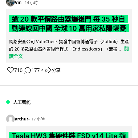
Vin
14 小時
逾 20 款平價路由器爆後門 每 35 秒自
動連線回中國 全球 10 萬用家私隱堪憂
網絡安全公司 VulnCheck 揭發中國智博通電子（Zbtlink）生產
閱
的 20 多款路由器內置後門程式「Endlessdoors」（無盡...
讀全文
710
177
分享
↗
人工智能
arthur
17 小時
Tesla HW3 舊硬件裝 FSD v14 Lite 頻