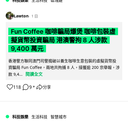
科技娛樂
生活科技
區塊鏈
Lawton
1 日
Fun Coffee 咖啡騙局爆煲 咖啡包裝虛
擬貨幣投資騙局 港澳警拘 8 人涉款
9,400 萬元
香港警方聯同澳門司警搗破以養生咖啡生意包裝的虛擬貨幣投
資騙局 Fun Coffee，兩地共拘捕 8 人，接獲逾 200 宗舉報，涉
閱讀全文
款 9,4...
118
9
分享
↗
科技娛樂
生活科技
智慧城市