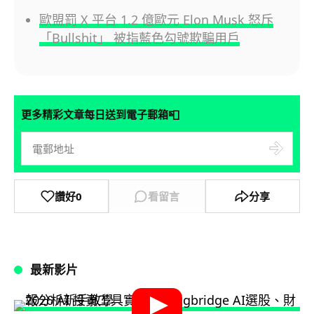
歐盟罰 X 平台 1.2 億歐元 Elon Musk 怒斥
「Bullshit」 被指藍色勾號欺騙用戶
📮
更多精彩文章每日送到電子郵箱
讚好
0
看留言
分享
最新影片