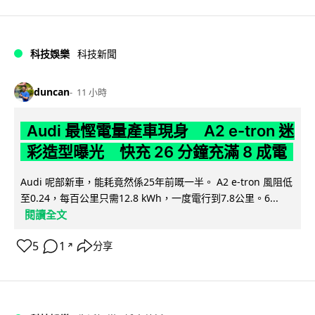
科技娛樂
科技新聞
duncan
11 小時
Audi 最慳電量產車現身 A2 e-tron 迷
彩造型曝光 快充 26 分鐘充滿 8 成電
Audi 呢部新車，能耗竟然係25年前嘅一半。 A2 e-tron 風阻低
至0.24，每百公里只需12.8 kWh，一度電行到7.8公里。6...
閱讀全文
5
1
分享
↗