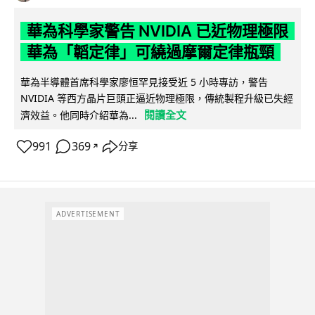
華為科學家警告 NVIDIA 已近物理極限
華為「韜定律」可繞過摩爾定律瓶頸
華為半導體首席科學家廖恒罕見接受近 5 小時專訪，警告
NVIDIA 等西方晶片巨頭正逼近物理極限，傳統製程升級已失經
閱讀全文
濟效益。他同時介紹華為...
991
369
分享
↗
ADVERTISEMENT