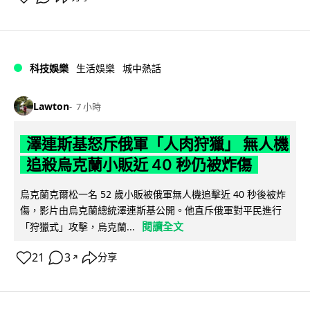
科技娛樂
生活娛樂
城中熱話
Lawton
7 小時
澤連斯基怒斥俄軍「人肉狩獵」 無人機
追殺烏克蘭小販近 40 秒仍被炸傷
烏克蘭克爾松一名 52 歲小販被俄軍無人機追擊近 40 秒後被炸
傷，影片由烏克蘭總統澤連斯基公開。他直斥俄軍對平民進行
閱讀全文
「狩獵式」攻擊，烏克蘭...
21
3
分享
↗