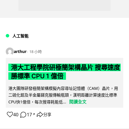
人工智能
arthur
18 小時
港大工程學院研極簡架構晶片 搜尋速度
勝標準 CPU 1 億倍
港大團隊研發極簡架構模擬內容尋址記憶體（CAM）晶片，用
二硫化鉬及半金屬銻克服傳輸瓶頸，漢明距離計算速度比標準
閱讀全文
CPU快1億倍，每次搜尋耗能低...
40
17
分享
↗