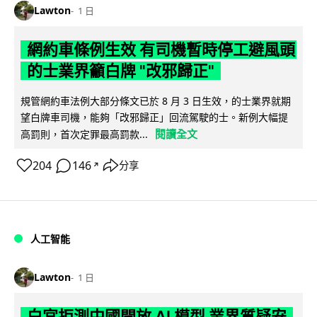
Lawton
1 日
網約車條例生效 有司機暫時停工避風頭
的士業界籲白牌 "改邪歸正"
規管網約車法例大部分條文已於 8 月 3 日生效，的士業界就期
望白牌車司機，能夠「改邪歸正」回流駕駛的士。新例大幅提
閱讀全文
高罰則，首次定罪最高罰款...
204
146
分享
↗
人工智能
Lawton
1 日
白宮拒測中國開放 AI 模型 業界質疑安