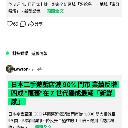
於 8 月 13 日正式上線，帶來全新區域「盤蛇島」、地城「毒牙
閱讀全文
祭壇」、新型態世...
69
分享
科技娛樂
遊戲情報
Lawton
9 小時
日本二手遊戲店減 90% 門市 業績反增
四成 "懷舊"在 Z 世代變成最潮「新鮮
感」
日本零售巨頭 GEO 將懷舊遊戲銷售門市從 1,000 間大幅減至
99 間，但銷售額卻不降反升至過往的 1.4 倍。做到「減店增
閱讀全文
收」奇蹟，...