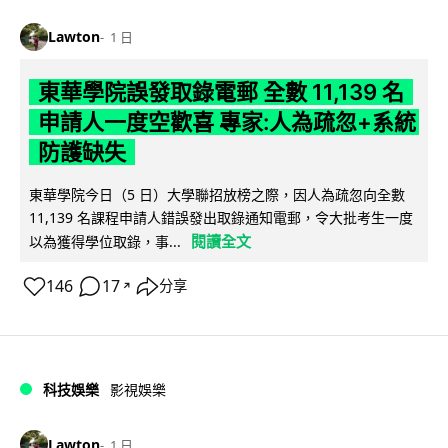
Lawton
1 日
東華學院誤發取錄電郵 全數 11,139 名
申請人一度空歡喜 專家:人為疏忽+系統
防護缺失
東華學院今日（5 日）大學聯招放榜之際，因人為疏忽向全數
11,139 名課程申請人錯誤發出取錄通知電郵，令大批考生一度
閱讀全文
以為獲得學位取錄，事...
146
17
分享
↗
科技娛樂
影視娛樂
Lawton
1 日