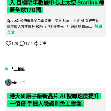
入 目標明年數據中心上太空 Starlink 覆
蓋全球170國
SpaceX 公佈最新第二季業績，受惠 Starlink 與 AI 業務帶動，
閱讀
季度收入按年飆升 92% 至 78 億美元。行政總裁 Elon...
全文
129
17
分享
↗
人工智能
Vin
1 日
港大研原子級新晶片 AI 搜尋速度提升
一億倍 手機人臉識別免上雲端