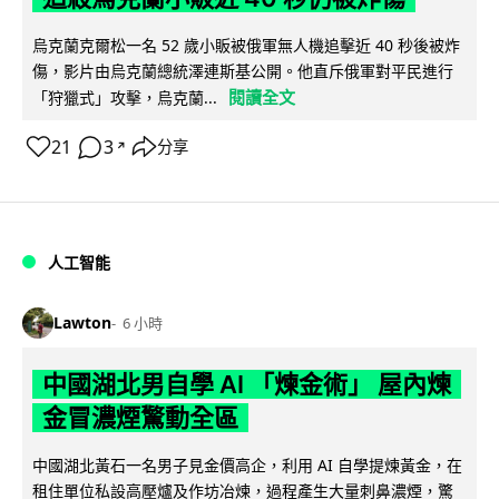
烏克蘭克爾松一名 52 歲小販被俄軍無人機追擊近 40 秒後被炸
傷，影片由烏克蘭總統澤連斯基公開。他直斥俄軍對平民進行
閱讀全文
「狩獵式」攻擊，烏克蘭...
21
3
分享
↗
人工智能
Lawton
6 小時
中國湖北男自學 AI 「煉金術」 屋內煉
金冒濃煙驚動全區
中國湖北黃石一名男子見金價高企，利用 AI 自學提煉黃金，在
租住單位私設高壓爐及作坊冶煉，過程產生大量刺鼻濃煙，驚