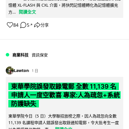
憶體 XL-FLASH 與 CXL 介面，將快閃記憶體轉化為記憶體擴充
閱讀全文
方...
84
5
分享
↗
商業科技
資訊保安
Lawton
1 日
東華學院誤發取錄電郵 全數 11,139 名
申請人一度空歡喜 專家:人為疏忽+系統
防護缺失
東華學院今日（5 日）大學聯招放榜之際，因人為疏忽向全數
11,139 名課程申請人錯誤發出取錄通知電郵，令大批考生一度