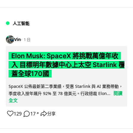
人工智能
Vin
1 日
Elon Musk: SpaceX 將挑戰萬億年收
入 目標明年數據中心上太空 Starlink 覆
蓋全球170國
SpaceX 公佈最新第二季業績，受惠 Starlink 與 AI 業務帶動，
閱讀
季度收入按年飆升 92% 至 78 億美元。行政總裁 Elon...
全文
129
17
分享
↗