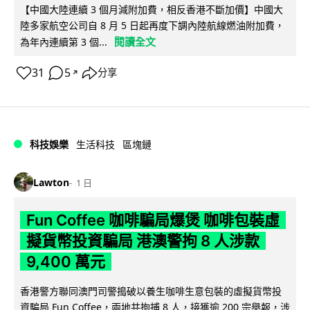
【中國大陸連續 3 個月減附加費，相反香港不斷加價】中國大
陸多家航空公司自 8 月 5 日起再度下調內陸航線燃油附加費，
閱讀全文
為年內連續第 3 個...
31
5
分享
↗
科技娛樂
生活科技
區塊鏈
Lawton
1 日
Fun Coffee 咖啡騙局爆煲 咖啡包裝虛
擬貨幣投資騙局 港澳警拘 8 人涉款
9,400 萬元
香港警方聯同澳門司警搗破以養生咖啡生意包裝的虛擬貨幣投
資騙局 Fun Coffee，兩地共拘捕 8 人，接獲逾 200 宗舉報，涉