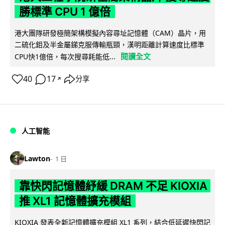
勝標準 CPU 1 億倍
港大團隊研發極簡架構模擬內容尋址記憶體（CAM）晶片，用
二硫化鉬及半金屬銻克服傳輸瓶頸，漢明距離計算速度比標準
閱讀全文
CPU快1億倍，每次搜尋耗能低...
40
17
分享
↗
人工智能
Lawton
1 日
靠快閃記憶體紓緩 DRAM 不足 KIOXIA
推 XL1 記憶體擴充模組
KIOXIA 發表全新記憶體擴充模組 XL1 系列，結合低延遲快閃記