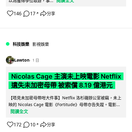
閱讀全文
以為獲得學位取錄，事...
146
17
分享
↗
科技娛樂
影視娛樂
Lawton
1 日
Nicolas Cage 主演未上映電影 Netflix
遺失未加密母帶 被索償 8.19 億港元
【唔見未加密母帶咁大件事】Netflix 洛杉磯辦公室被竊，未上
映的 Nicolas Cage 電影《Fortitude》母帶亦告失蹤。電影...
閱讀全文
172
10
分享
↗