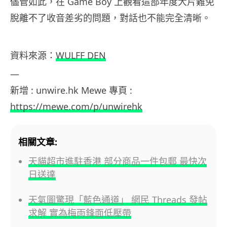
儘管如此，在 Game Boy 上觀看這部年度大片難免
脫離不了收音差劣的問題，對話也不能完全清晰。
資料來源：
WULFF DEN
—
新增 : unwire.hk Mewe 專頁 :
https://mewe.com/p/unwirehk
相關文章:
天貓超市進駐香港 部分商品一件包郵 最快次
日送達
天氣圖驚現「藍色通道」 網民 Threads 發帖
求解 實為梅雨鋒面低壓帶