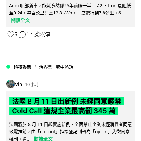
Audi 呢部新車，能耗竟然係25年前嘅一半。 A2 e-tron 風阻低
至0.24，每百公里只需12.8 kWh，一度電行到7.8公里。6...
閱讀全文
5
1
分享
↗
科技娛樂
生活娛樂
城中熱話
Vin
10 小時
法國 8 月 11 日出新例 未經同意嚴禁
Cold Call 違規企業最高罰 345 萬
法國將於 8 月 11 日起實施新例，全面禁止企業未經消費者同意
致電推銷，由「opt-out」拒接登記制轉為「opt-in」先徵同意
閱讀全文
機制。違...