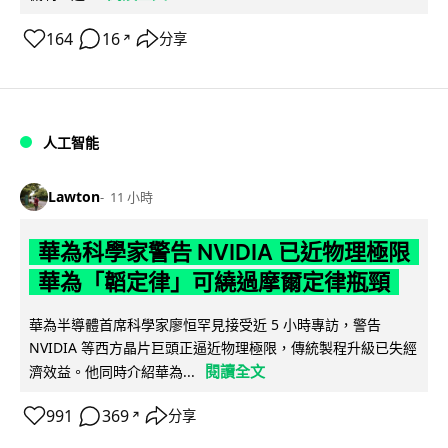
164
16
分享
↗
人工智能
Lawton
11 小時
華為科學家警告 NVIDIA 已近物理極限
華為「韜定律」可繞過摩爾定律瓶頸
華為半導體首席科學家廖恒罕見接受近 5 小時專訪，警告
NVIDIA 等西方晶片巨頭正逼近物理極限，傳統製程升級已失經
閱讀全文
濟效益。他同時介紹華為...
991
369
分享
↗