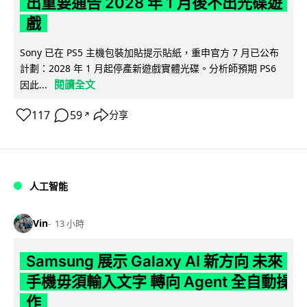
出重要通告 2028 年 1 月後不出光碟遊
戲
Sony 已在 PS5 主機包裝加貼提示貼紙，重申官方 7 月已公布
計劃：2028 年 1 月起停產新遊戲實體光碟。分析師預期 PS6
閱讀全文
因此...
117
59
分享
↗
人工智能
Vin
13 小時
Samsung 展示 Galaxy AI 新方向 未來
手機毋須輸入文字 轉向 Agent 全自動操
作