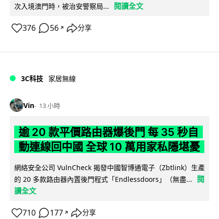
閱讀全文
次入境澳門時，被治安警察局...
376
56
分享
↗
3C科技
家居無線
Vin
13 小時
逾 20 款平價路由器爆後門 每 35 秒自
動連線回中國 全球 10 萬用家私隱堪憂
網絡安全公司 VulnCheck 揭發中國智博通電子（Zbtlink）生產
閱
的 20 多款路由器內置後門程式「Endlessdoors」（無盡...
讀全文
710
177
分享
↗