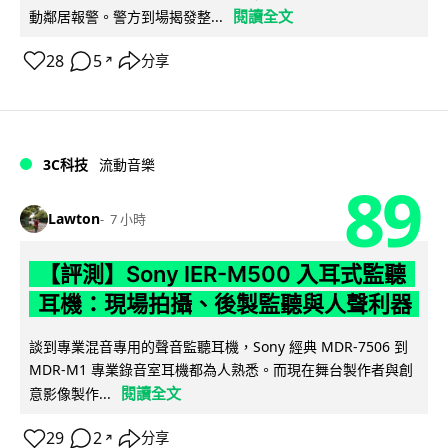
閱讀全文
動鄰居報警。警方到場揭發整...
28
5
分享
↗
3C科技
流動音樂
89
Lawton
7 小時
【評測】Sony IER-M500 入耳式監聽
耳機：現場拍攝、後製監聽與人聲利器
談到專業混音專用的聲音監聽耳機，Sony 經典 MDR-7506 到
MDR-M1 專業錄音室耳機都為人熟悉。而現在舞台製作者與創
閱讀全文
意影像製作...
29
2
分享
↗