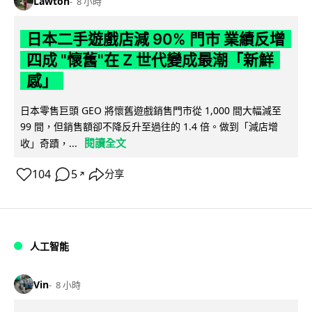
Lawton
8 小時
日本二手遊戲店減 90% 門市 業績反增
四成 "懷舊"在 Z 世代變成最潮「新鮮
感」
日本零售巨頭 GEO 將懷舊遊戲銷售門市從 1,000 間大幅減至
99 間，但銷售額卻不降反升至過往的 1.4 倍。做到「減店增
閱讀全文
收」奇蹟，...
104
5
分享
↗
人工智能
Vin
8 小時