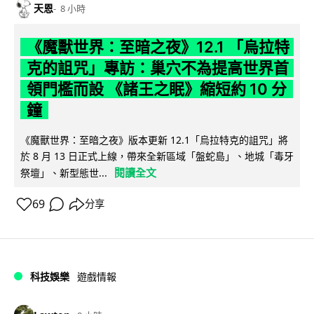
天恩
8 小時
《魔獸世界：至暗之夜》12.1 「烏拉特
克的詛咒」專訪：巢穴不為提高世界首
領門檻而設 《諸王之眠》縮短約 10 分
鐘
《魔獸世界：至暗之夜》版本更新 12.1「烏拉特克的詛咒」將
於 8 月 13 日正式上線，帶來全新區域「盤蛇島」、地城「毒牙
閱讀全文
祭壇」、新型態世...
69
分享
科技娛樂
遊戲情報