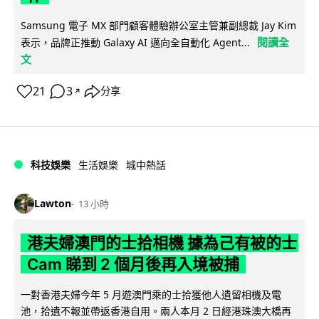
Samsung 電子 MX 部門顧客體驗辦公室主管兼副總裁 Jay Kim
閱讀全
表示，品牌正推動 Galaxy AI 邁向全自動化 Agent...
文
21
3
分享
↗
科技娛樂
生活娛樂
城中熱話
Lawton
13 小時
港夫婦澳門的士拾相機 據為己有被的士
Cam 睇到 2 個月後再入境被捕
一對香港夫婦今年 5 月遊澳門乘的士拾獲他人遺留相機及電
池，拾遺不報並帶返香港自用。兩人本月 2 日經港珠澳大橋再