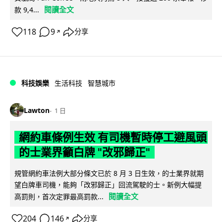
閱讀全文
款 9,4...
118
9
分享
↗
科技娛樂
生活科技
智慧城市
Lawton
1 日
網約車條例生效 有司機暫時停工避風頭
的士業界籲白牌 "改邪歸正"
規管網約車法例大部分條文已於 8 月 3 日生效，的士業界就期
望白牌車司機，能夠「改邪歸正」回流駕駛的士。新例大幅提
閱讀全文
高罰則，首次定罪最高罰款...
204
146
分享
↗