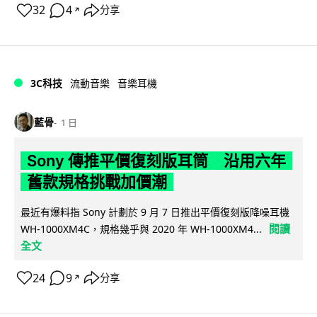
32
4
分享
↗
3C科技
流動音樂
音樂耳機
藍骨
1 日
Sony 傳推平價復刻版耳筒 沿用六年
舊款規格挑戰加價潮
最近有爆料指 Sony 計劃於 9 月 7 日推出平價復刻版降噪耳機
閱讀
WH-1000XM4C，規格幾乎與 2020 年 WH-1000XM4...
全文
24
9
分享
↗