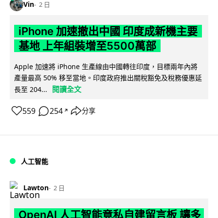
Vin
2 日
iPhone 加速撤出中國 印度成新機主要
基地 上年組裝增至5500萬部
Apple 加速將 iPhone 生產線由中國轉往印度，目標兩年內將
產量最高 50% 移至當地。印度政府推出關稅豁免及稅務優惠延
閱讀全文
長至 204...
559
254
分享
↗
人工智能
Lawton
2 日
OpenAI 人工智能竟私自建留言板 讓多