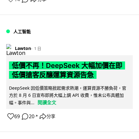
人工智能
Lawton
1 日
低價不再！DeepSeek 大幅加價在即
低價搶客反釀運算資源告急
DeepSeek 因低價策略掀起需求熱潮，運算資源不勝負荷，官
方於 8 月 6 日宣布即將大幅上調 API 收費，惟未公布具體加
閱讀全文
幅。事件與...
69
20
分享
↗