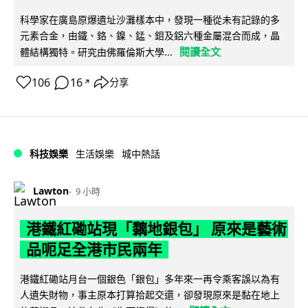
科學家在廣島原爆遺址沙灘樣本中，發現一種從未有記錄的多
元素合金，由鐵、鉻、鎳、錳、鉬及鋁六種金屬混合而成，晶
閱讀全文
體結構獨特。研究由佛羅倫斯大學...
106
16
分享
↗
科技娛樂
生活娛樂
城中熱話
Lawton
9 小時
港鐵紅磡站現「黐地銀包」 原來是藝術
品呃足全港市民兩年
港鐵紅磡站月台一個銀色「銀包」多年來一再令乘客誤以為有
人遺失財物，事主原本打算拾起交還，卻發現原來是黏在地上