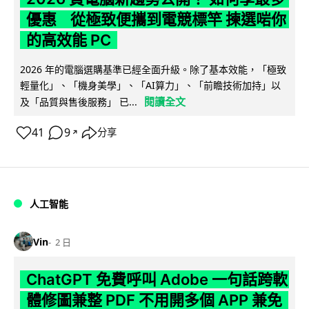
優惠 從極致便攜到電競標竿 揀選啱你
的高效能 PC
2026 年的電腦選購基準已經全面升級。除了基本效能，「極致
輕量化」、「機身美學」、「AI算力」、「前瞻技術加持」以
閱讀全文
及「品質與售後服務」 已...
41
9
分享
↗
人工智能
Vin
2 日
ChatGPT 免費呼叫 Adobe 一句話跨軟
體修圖兼整 PDF 不用開多個 APP 兼免