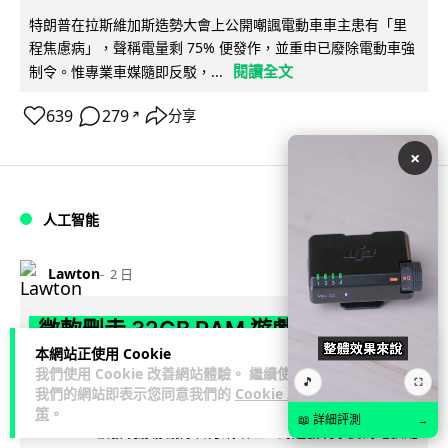
特朗普在拉斯維加斯造勢大會上公開嘲諷電動車車主患有「里
程焦慮病」，聲稱電量剩 75% 便發作，並重申已廢除電動車強
閱讀全文
制令。惟專業車媒隨即反駁，...
639
279
分享
↗
×
人工智能
Lawton
2 日
微軟刪走 32GB RAM 遊戲建議 分析:
本網站正使用 Cookie
為 8GB Surface 銷售鋪路 連自家
我們使用 Cookie 改善網站體驗。 繼續使用
🎵
⛶
Copilot+ 門檻也未到
我們的網站即表示您同意我們的
Cookie 政
策
。
📖 詳細評測
→
Microsoft 被發現靜靜刪除官方網站上，對遊戲玩家要為電腦配