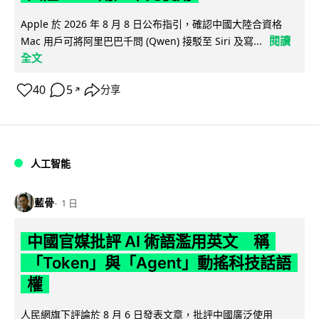
Apple 於 2026 年 8 月 8 日公布指引，確認中國大陸合資格
閱讀
Mac 用戶可將阿里巴巴千問 (Qwen) 接駁至 Siri 及寫...
全文
40
5
分享
↗
人工智能
藍骨
1 日
中國官媒批評 AI 術語濫用英文 稱
「Token」與「Agent」動搖科技話語
權
人民網旗下評論於 8 月 6 日發表文章，批評中國廣泛使用