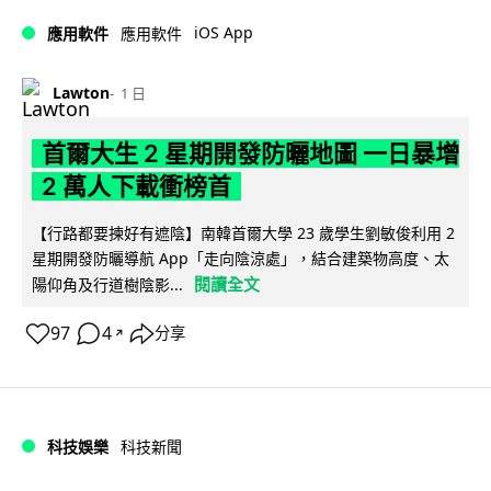
iOS App
應用軟件
應用軟件
Lawton
1 日
首爾大生 2 星期開發防曬地圖 一日暴增
2 萬人下載衝榜首
【行路都要揀好有遮陰】南韓首爾大學 23 歲學生劉敏俊利用 2
星期開發防曬導航 App「走向陰涼處」，結合建築物高度、太
閱讀全文
陽仰角及行道樹陰影...
97
4
分享
↗
科技娛樂
科技新聞