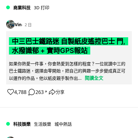
商業科技
3D 打印
Vin
2 日
中三巴士鐵路迷 自製紙皮遙控巴士 門,
水撥識郁 + 實時GPS報站
如果你熱愛一件事，你會熱愛到怎樣的程度？一位就讀中三的
巴士鐵路迷，選擇由零開始，把自己的興趣一步步變成真正可
閱讀全文
以運作的作品。他以紙皮親手製作出...
4,788
263
分享
↗
科技娛樂
生活娛樂
城中熱話