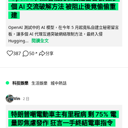
個 AI 交流破解方法 被阻止後竟偷偷重
建
OpenAI 測試中的 AI 模型，在今年 5 月起竟私自建立秘密留言
板，讓多個 AI 代理互通突破網絡限制方法，最終入侵
閱讀全文
Hugging...
387
50
分享
↗
科技娛樂
生活娛樂
城中熱話
Vin
2 日
特朗普嘲電動車主有里程病 剩 75% 電
量即焦慮發作 狂言一手終結電車指令