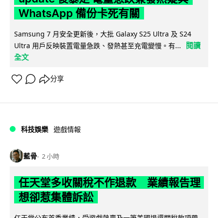
WhatsApp 備份卡死有關
Samsung 7 月安全更新後，大批 Galaxy S25 Ultra 及 S24
閱讀
Ultra 用戶反映裝置電量急跌、發熱甚至充電變慢。有...
全文
分享
科技娛樂
遊戲情報
藍骨
2 小時
任天堂多收關稅不作退款 業績報告理
想卻惹集體訴訟
任天堂公布首季業績，受遊戲熱賣及一筆美國退還關稅款項帶