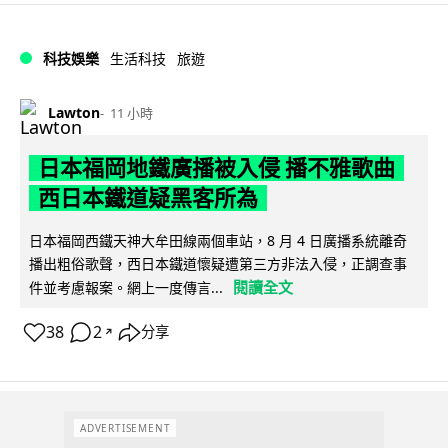
科技娛樂
生活科技
旅遊
Lawton
11 小時
日本福岡地鐵廣播被入侵 播不雅歌曲
西日本鐵道疑黑客所為
日本福岡西鐵天神大牟田線兩個車站，8 月 4 日廣播系統離奇
播出粗俗歌聲，西日本鐵道懷疑遭第三方非法入侵，正調查事
閱讀全文
件並考慮報案。網上一度傳言...
38
2
分享
↗
ADVERTISEMENT