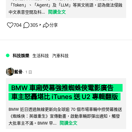
「Token」、「Agent」及「LLM」等英文術語，認為做法侵蝕
閱讀全文
中文表意空間及科...
704
305
分享
↗
科技娛樂
生活科技
汽車科技
藍骨
1 日
BMW 車廂熒幕強推蜘蛛俠電影廣告
車主怒轟堪比 iTunes 送 U2 專輯翻版
BMW 近日透過無線更新向全球逾 70 個市場車輛中控熒幕推送
《蜘蛛俠：英雄重生》宣傳動畫，啟動車輛即彈出通知，觸發
閱讀全文
大批車主不滿。BMW 早...