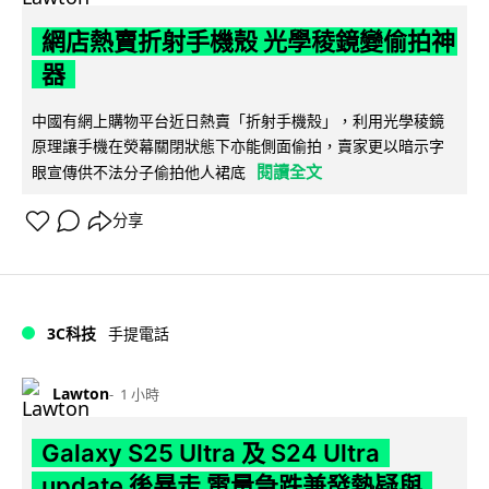
網店熱賣折射手機殼 光學稜鏡變偷拍神
器
中國有網上購物平台近日熱賣「折射手機殼」，利用光學稜鏡
原理讓手機在熒幕關閉狀態下亦能側面偷拍，賣家更以暗示字
閱讀全文
眼宣傳供不法分子偷拍他人裙底
分享
3C科技
手提電話
Lawton
1 小時
Galaxy S25 Ultra 及 S24 Ultra
update 後暴走 電量急跌兼發熱疑與