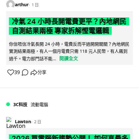
arthur
1 日
冷氣 24 小時長開電費更平？內地網民
自測結果兩極 專家拆解慳電邏輯
你信唔信冷氣長開 24 小時，電費反而平過開開關關？內地網民
實測結果兩極，有人一個月電費只需 118 元人民幣，有人飆到
閱讀全文
過千。電力部門話不能...
39
分享
3C科技
流動電腦
Lawton
2 日
2026 買電腦新趨勢公開！ 如何享最多