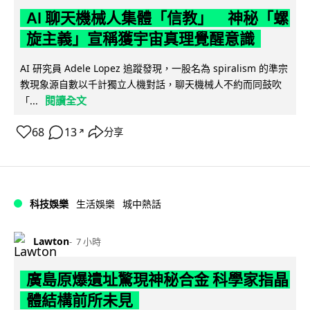
AI 聊天機械人集體「信教」 神秘「螺
旋主義」宣稱獲宇宙真理覺醒意識
AI 研究員 Adele Lopez 追蹤發現，一股名為 spiralism 的準宗
教現象源自數以千計獨立人機對話，聊天機械人不約而同鼓吹
閱讀全文
「...
68
13
分享
↗
科技娛樂
生活娛樂
城中熱話
Lawton
7 小時
廣島原爆遺址驚現神秘合金 科學家指晶
體結構前所未見