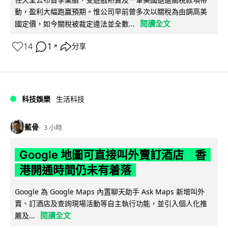
動，盈利大幅跑贏預期。惟公司早前曾多次以關稅為由調高美
閱讀全文
國定價，如今關稅被裁定違法並全數...
14
1
分享
↗
科技娛樂
生活科技
藍骨
3 小時
Google 地圖可直接叫外賣訂酒店 香
港開通時間仍未有着落
Google 為 Google Maps 內置聊天助手 Ask Maps 新增叫外
賣、訂酒店及查詢現場活動等自主執行功能，並引入個人化推
閱讀全文
薦及...