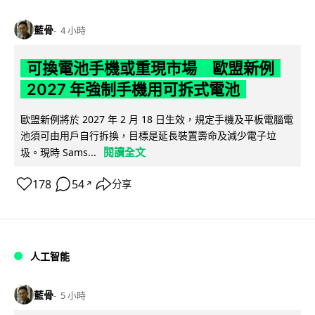
藍骨
4 小時
可換電池手機或重現市場 歐盟新例
2027 年強制手機用可拆式電池
歐盟新例將於 2027 年 2 月 18 日生效，規定手機及平板電腦電
池須可由用戶自行拆換，目標是延長裝置壽命及減少電子垃
閱讀全文
圾。現時 Sams...
178
54
分享
↗
人工智能
藍骨
5 小時