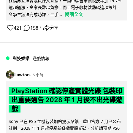
社福界立法會議員陳文宜指，一間中學書單價錢按年加 14.7%
遠超通漲，令家長難以負擔。而且電子教材啟動碼這項設計，
閱讀全文
令學生無法完成功課，二手...
421
158
分享
↗
科技娛樂
遊戲情報
Lawton
5 小時
PlayStation 確認停產實體光碟 包裝印
出重要通告 2028 年 1 月後不出光碟遊
戲
Sony 已在 PS5 主機包裝加貼提示貼紙，重申官方 7 月已公布
計劃：2028 年 1 月起停產新遊戲實體光碟。分析師預期 PS6