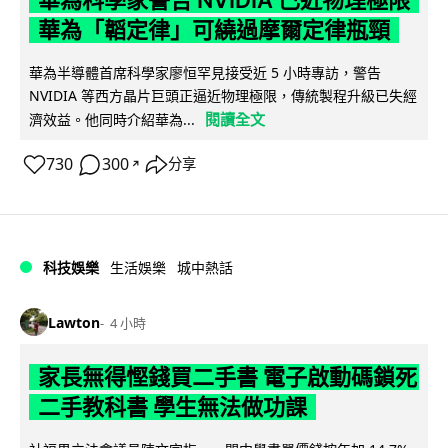
華為科學家警告 NVIDIA 已近物理極限
華為「韜定律」可繞過摩爾定律瓶頸
華為半導體首席科學家廖恒罕見接受近 5 小時專訪，警告
NVIDIA 等西方晶片巨頭正逼近物理極限，傳統製程升級已失經
閱讀全文
濟效益。他同時介紹華為...
730
300
分享
↗
科技娛樂
生活娛樂
城中熱話
Lawton
4 小時
家長無得慳錢買二手書 電子啟動碼鎖死
二手教科書 學生無法做功課