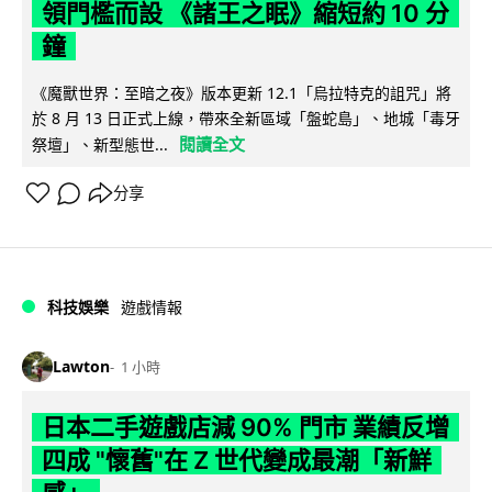
領門檻而設 《諸王之眠》縮短約 10 分
鐘
《魔獸世界：至暗之夜》版本更新 12.1「烏拉特克的詛咒」將
於 8 月 13 日正式上線，帶來全新區域「盤蛇島」、地城「毒牙
閱讀全文
祭壇」、新型態世...
分享
科技娛樂
遊戲情報
Lawton
1 小時
日本二手遊戲店減 90% 門市 業績反增
四成 "懷舊"在 Z 世代變成最潮「新鮮