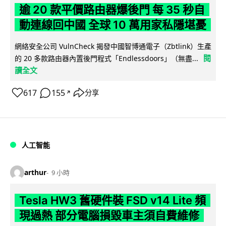
逾 20 款平價路由器爆後門 每 35 秒自
動連線回中國 全球 10 萬用家私隱堪憂
網絡安全公司 VulnCheck 揭發中國智博通電子（Zbtlink）生產
閱
的 20 多款路由器內置後門程式「Endlessdoors」（無盡...
讀全文
617
155
分享
↗
人工智能
arthur
9 小時
Tesla HW3 舊硬件裝 FSD v14 Lite 頻
現過熱 部分電腦損毀車主須自費維修