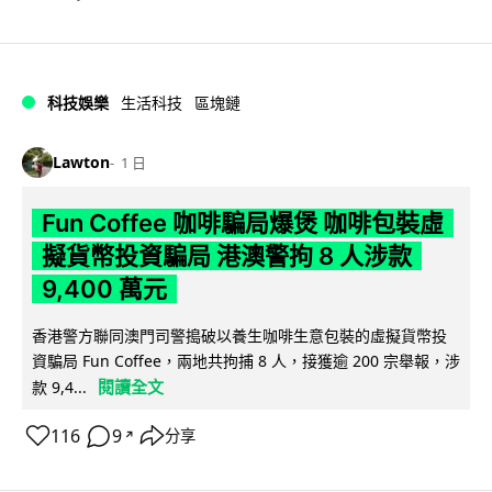
科技娛樂
生活科技
區塊鏈
Lawton
1 日
Fun Coffee 咖啡騙局爆煲 咖啡包裝虛
擬貨幣投資騙局 港澳警拘 8 人涉款
9,400 萬元
香港警方聯同澳門司警搗破以養生咖啡生意包裝的虛擬貨幣投
資騙局 Fun Coffee，兩地共拘捕 8 人，接獲逾 200 宗舉報，涉
閱讀全文
款 9,4...
116
9
分享
↗