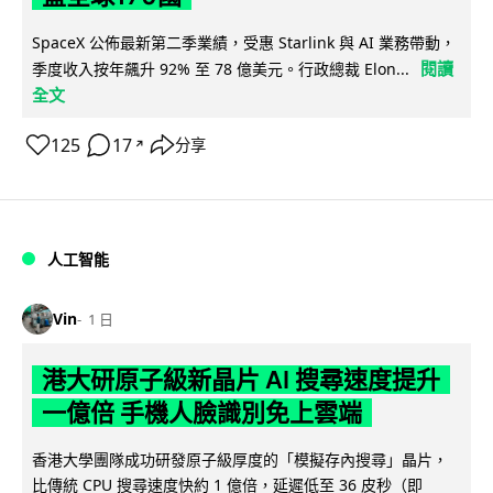
SpaceX 公佈最新第二季業績，受惠 Starlink 與 AI 業務帶動，
閱讀
季度收入按年飆升 92% 至 78 億美元。行政總裁 Elon...
全文
125
17
分享
↗
人工智能
Vin
1 日
港大研原子級新晶片 AI 搜尋速度提升
一億倍 手機人臉識別免上雲端
香港大學團隊成功研發原子級厚度的「模擬存內搜尋」晶片，
比傳統 CPU 搜尋速度快約 1 億倍，延遲低至 36 皮秒（即