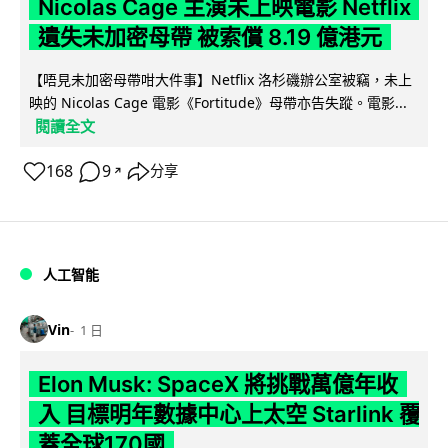
Nicolas Cage 主演未上映電影 Netflix
遺失未加密母帶 被索償 8.19 億港元
【唔見未加密母帶咁大件事】Netflix 洛杉磯辦公室被竊，未上
映的 Nicolas Cage 電影《Fortitude》母帶亦告失蹤。電影...
閱讀全文
168
9
分享
↗
人工智能
Vin
1 日
Elon Musk: SpaceX 將挑戰萬億年收
入 目標明年數據中心上太空 Starlink 覆
蓋全球170國