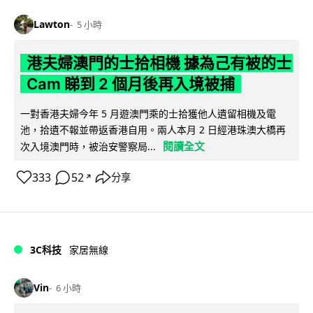
Lawton
5 小時
港夫婦澳門的士拾相機 據為己有被的士
Cam 睇到 2 個月後再入境被捕
一對香港夫婦今年 5 月遊澳門乘的士拾獲他人遺留相機及電
池，拾遺不報並帶返香港自用。兩人本月 2 日經港珠澳大橋再
閱讀全文
次入境澳門時，被治安警察局...
333
52
分享
↗
3C科技
家居無線
Vin
6 小時