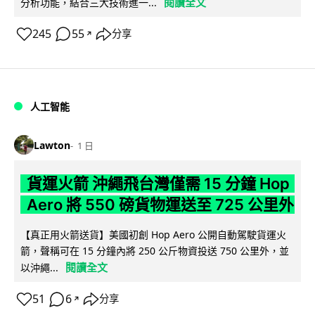
閱讀全文
分析功能，結合三大技術進一...
245
55
分享
↗
人工智能
Lawton
1 日
貨運火箭 沖繩飛台灣僅需 15 分鐘 Hop
Aero 將 550 磅貨物運送至 725 公里外
【真正用火箭送貨】美國初創 Hop Aero 公開自動駕駛貨運火
箭，聲稱可在 15 分鐘內將 250 公斤物資投送 750 公里外，並
閱讀全文
以沖繩...
51
6
分享
↗