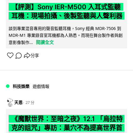
【評測】Sony IER-M500 入耳式監聽
耳機：現場拍攝、後製監聽與人聲利器
談到專業混音專用的聲音監聽耳機，Sony 經典 MDR-7506 到
MDR-M1 專業錄音室耳機都為人熟悉。而現在舞台製作者與創
閱讀全文
意影像製作...
分享
科技娛樂
遊戲情報
天恩
27 分
《魔獸世界：至暗之夜》12.1 「烏拉特
克的詛咒」專訪：巢穴不為提高世界首