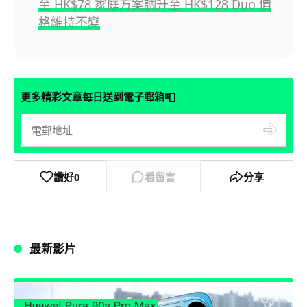
至 HK$78 家庭方案調升至 HK$128 Duo 價
格維持不變
📮
更多精彩文章每日送到電子郵箱
讚好
0
看留言
分享
最新影片