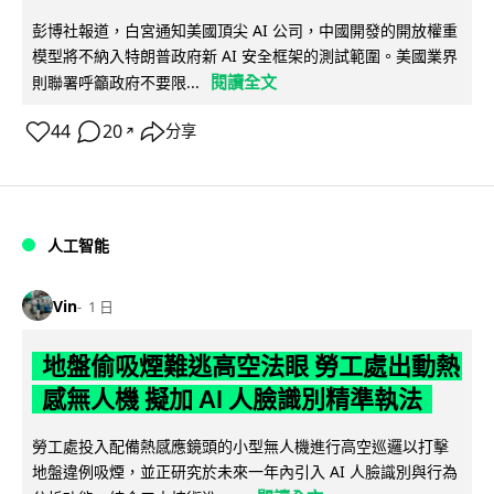
彭博社報道，白宮通知美國頂尖 AI 公司，中國開發的開放權重
模型將不納入特朗普政府新 AI 安全框架的測試範圍。美國業界
閱讀全文
則聯署呼籲政府不要限...
44
20
分享
↗
人工智能
Vin
1 日
地盤偷吸煙難逃高空法眼 勞工處出動熱
感無人機 擬加 AI 人臉識別精準執法
勞工處投入配備熱感應鏡頭的小型無人機進行高空巡邏以打擊
地盤違例吸煙，並正研究於未來一年內引入 AI 人臉識別與行為