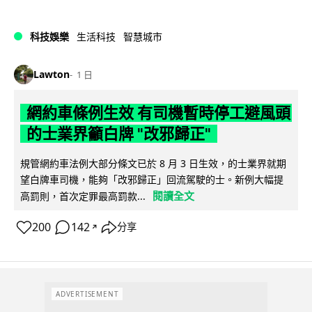
科技娛樂
生活科技
智慧城市
Lawton
1 日
網約車條例生效 有司機暫時停工避風頭
的士業界籲白牌 "改邪歸正"
規管網約車法例大部分條文已於 8 月 3 日生效，的士業界就期
望白牌車司機，能夠「改邪歸正」回流駕駛的士。新例大幅提
閱讀全文
高罰則，首次定罪最高罰款...
200
142
分享
↗
ADVERTISEMENT