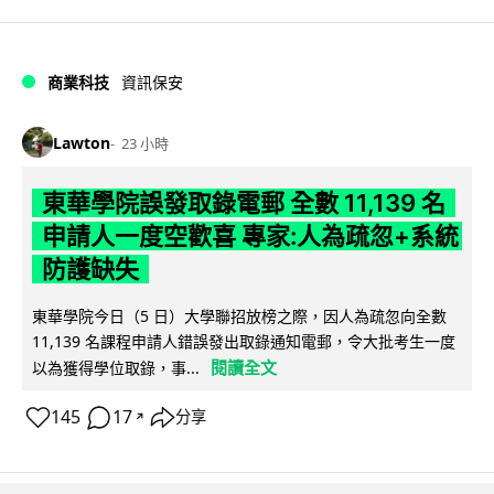
商業科技
資訊保安
Lawton
23 小時
東華學院誤發取錄電郵 全數 11,139 名
申請人一度空歡喜 專家:人為疏忽+系統
防護缺失
東華學院今日（5 日）大學聯招放榜之際，因人為疏忽向全數
11,139 名課程申請人錯誤發出取錄通知電郵，令大批考生一度
閱讀全文
以為獲得學位取錄，事...
145
17
分享
↗