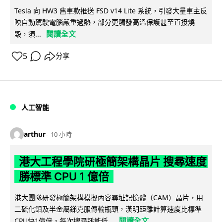
Tesla 向 HW3 舊車款推送 FSD v14 Lite 系統，引發大量車主反
映自動駕駛電腦嚴重過熱，部分更觸發高溫保護甚至直接燒
閱讀全文
毀，須...
5
分享
人工智能
arthur
10 小時
港大工程學院研極簡架構晶片 搜尋速度
勝標準 CPU 1 億倍
港大團隊研發極簡架構模擬內容尋址記憶體（CAM）晶片，用
二硫化鉬及半金屬銻克服傳輸瓶頸，漢明距離計算速度比標準
閱讀全文
CPU快1億倍，每次搜尋耗能低...