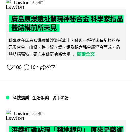
Lawton
6 小時
廣島原爆遺址驚現神秘合金 科學家指晶
體結構前所未見
科學家在廣島原爆遺址沙灘樣本中，發現一種從未有記錄的多
元素合金，由鐵、鉻、鎳、錳、鉬及鋁六種金屬混合而成，晶
閱讀全文
體結構獨特。研究由佛羅倫斯大學...
106
16
分享
↗
科技娛樂
生活娛樂
城中熱話
Lawton
8 小時
港鐵紅磡站現「黐地銀包」 原來是藝術