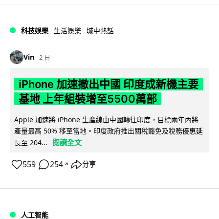
科技娛樂
生活娛樂
城中熱話
Vin
2 日
iPhone 加速撤出中國 印度成新機主要
基地 上年組裝增至5500萬部
Apple 加速將 iPhone 生產線由中國轉往印度，目標兩年內將
產量最高 50% 移至當地。印度政府推出關稅豁免及稅務優惠延
閱讀全文
長至 204...
559
254
分享
↗
人工智能