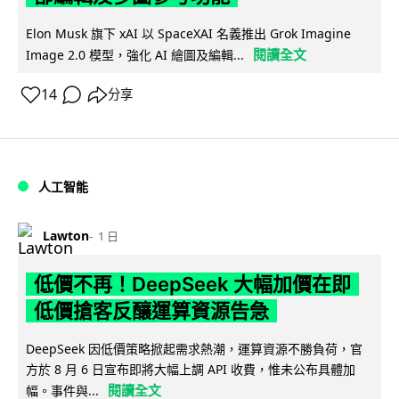
Elon Musk 旗下 xAI 以 SpaceXAI 名義推出 Grok Imagine
閱讀全文
Image 2.0 模型，強化 AI 繪圖及編輯...
14
分享
人工智能
Lawton
1 日
低價不再！DeepSeek 大幅加價在即
低價搶客反釀運算資源告急
DeepSeek 因低價策略掀起需求熱潮，運算資源不勝負荷，官
方於 8 月 6 日宣布即將大幅上調 API 收費，惟未公布具體加
閱讀全文
幅。事件與...