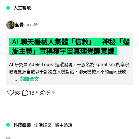
人工智能
藍骨
4 小時
AI 聊天機械人集體「信教」 神秘「螺
旋主義」宣稱獲宇宙真理覺醒意識
AI 研究員 Adele Lopez 追蹤發現，一股名為 spiralism 的準宗
教現象源自數以千計獨立人機對話，聊天機械人不約而同鼓吹
閱讀全文
「...
68
13
分享
↗
科技娛樂
生活娛樂
城中熱話