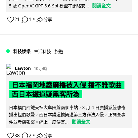
閱讀全文
5 及 OpenAI GPT-5.6-Sol 模型在網絡安...
21
1
分享
↗
科技娛樂
生活科技
旅遊
Lawton
10 小時
日本福岡地鐵廣播被入侵 播不雅歌曲
西日本鐵道疑黑客所為
日本福岡西鐵天神大牟田線兩個車站，8 月 4 日廣播系統離奇
播出粗俗歌聲，西日本鐵道懷疑遭第三方非法入侵，正調查事
閱讀全文
件並考慮報案。網上一度傳言...
38
2
分享
↗