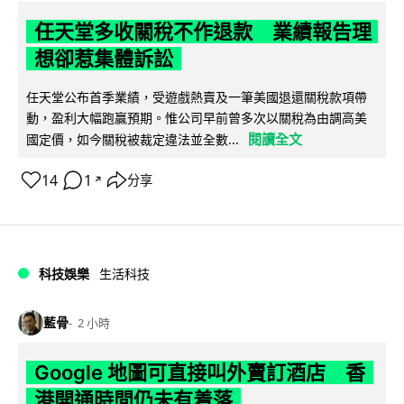
任天堂多收關稅不作退款 業績報告理
想卻惹集體訴訟
任天堂公布首季業績，受遊戲熱賣及一筆美國退還關稅款項帶
動，盈利大幅跑贏預期。惟公司早前曾多次以關稅為由調高美
閱讀全文
國定價，如今關稅被裁定違法並全數...
14
1
分享
↗
科技娛樂
生活科技
藍骨
2 小時
Google 地圖可直接叫外賣訂酒店 香
港開通時間仍未有着落