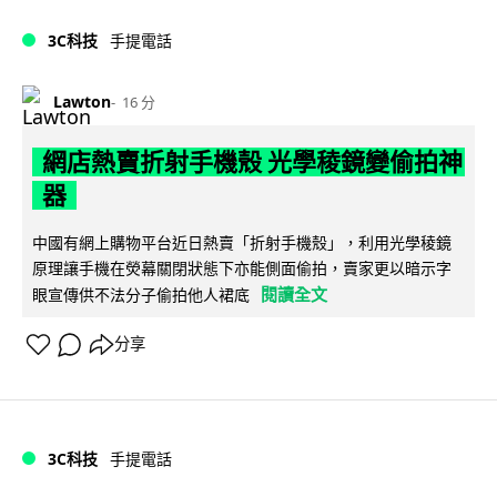
3C科技
手提電話
Lawton
16 分
網店熱賣折射手機殼 光學稜鏡變偷拍神
器
中國有網上購物平台近日熱賣「折射手機殼」，利用光學稜鏡
原理讓手機在熒幕關閉狀態下亦能側面偷拍，賣家更以暗示字
閱讀全文
眼宣傳供不法分子偷拍他人裙底
分享
3C科技
手提電話