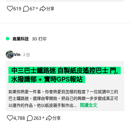
619
67
分享
↗
商業科技
3D 打印
Vin
2 日
中三巴士鐵路迷 自製紙皮遙控巴士 門,
水撥識郁 + 實時GPS報站
如果你熱愛一件事，你會熱愛到怎樣的程度？一位就讀中三的
巴士鐵路迷，選擇由零開始，把自己的興趣一步步變成真正可
閱讀全文
以運作的作品。他以紙皮親手製作出...
4,788
263
分享
↗