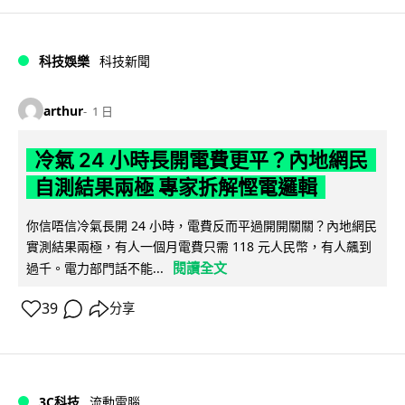
科技娛樂
科技新聞
arthur
1 日
冷氣 24 小時長開電費更平？內地網民
自測結果兩極 專家拆解慳電邏輯
你信唔信冷氣長開 24 小時，電費反而平過開開關關？內地網民
實測結果兩極，有人一個月電費只需 118 元人民幣，有人飆到
閱讀全文
過千。電力部門話不能...
39
分享
3C科技
流動電腦