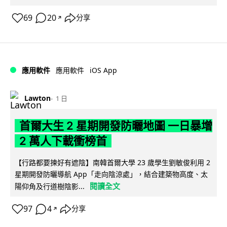
69
20
分享
↗
iOS App
應用軟件
應用軟件
Lawton
1 日
首爾大生 2 星期開發防曬地圖 一日暴增
2 萬人下載衝榜首
【行路都要揀好有遮陰】南韓首爾大學 23 歲學生劉敏俊利用 2
星期開發防曬導航 App「走向陰涼處」，結合建築物高度、太
閱讀全文
陽仰角及行道樹陰影...
97
4
分享
↗