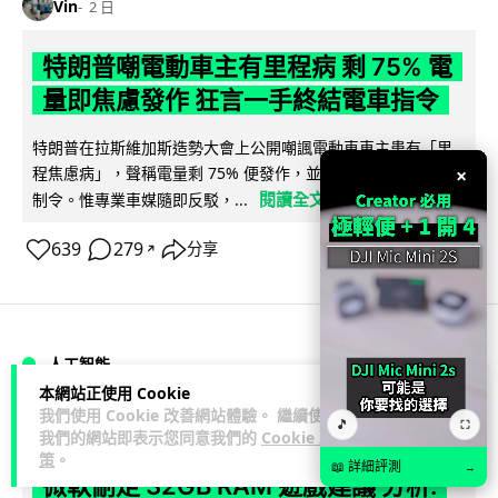
Vin
2 日
特朗普嘲電動車主有里程病 剩 75% 電
量即焦慮發作 狂言一手終結電車指令
特朗普在拉斯維加斯造勢大會上公開嘲諷電動車車主患有「里
×
程焦慮病」，聲稱電量剩 75% 便發作，並重申已廢除電動車強
閱讀全文
制令。惟專業車媒隨即反駁，...
639
279
分享
↗
人工智能
本網站正使用 Cookie
我們使用 Cookie 改善網站體驗。 繼續使用
Lawton
🎵
2 日
⛶
我們的網站即表示您同意我們的
Cookie 政
策
。
📖 詳細評測
→
微軟刪走 32GB RAM 遊戲建議 分析: