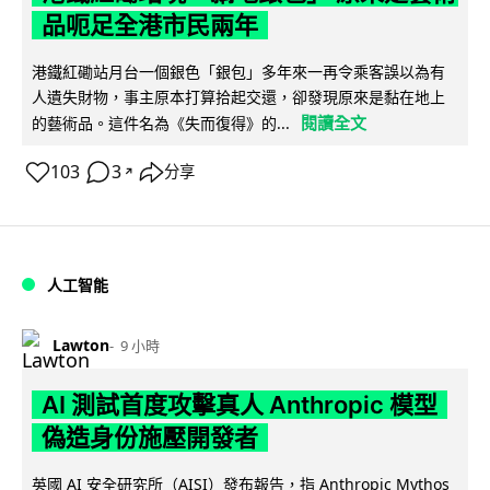
品呃足全港市民兩年
港鐵紅磡站月台一個銀色「銀包」多年來一再令乘客誤以為有
人遺失財物，事主原本打算拾起交還，卻發現原來是黏在地上
閱讀全文
的藝術品。這件名為《失而復得》的...
103
3
分享
↗
人工智能
Lawton
9 小時
AI 測試首度攻擊真人 Anthropic 模型
偽造身份施壓開發者
英國 AI 安全研究所（AISI）發布報告，指 Anthropic Mythos