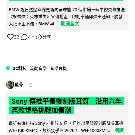
BMW 近日透過無線更新向全球逾 70 個市場車輛中控熒幕推送
《蜘蛛俠：英雄重生》宣傳動畫，啟動車輛即彈出通知，觸發
閱讀全文
大批車主不滿。BMW 早...
32
4
分享
↗
3C科技
流動音樂
音樂耳機
藍骨
1 日
Sony 傳推平價復刻版耳筒 沿用六年
舊款規格挑戰加價潮
最近有爆料指 Sony 計劃於 9 月 7 日推出平價復刻版降噪耳機
閱讀
WH-1000XM4C，規格幾乎與 2020 年 WH-1000XM4...