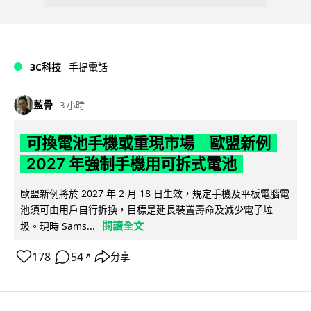
3C科技
手提電話
藍骨
3 小時
可換電池手機或重現市場 歐盟新例
2027 年強制手機用可拆式電池
歐盟新例將於 2027 年 2 月 18 日生效，規定手機及平板電腦電
池須可由用戶自行拆換，目標是延長裝置壽命及減少電子垃
閱讀全文
圾。現時 Sams...
178
54
分享
↗