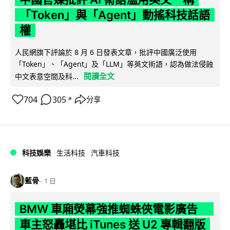
「Token」與「Agent」動搖科技話語
權
人民網旗下評論於 8 月 6 日發表文章，批評中國廣泛使用
「Token」、「Agent」及「LLM」等英文術語，認為做法侵蝕
閱讀全文
中文表意空間及科...
704
305
分享
↗
科技娛樂
生活科技
汽車科技
藍骨
1 日
BMW 車廂熒幕強推蜘蛛俠電影廣告
車主怒轟堪比 iTunes 送 U2 專輯翻版