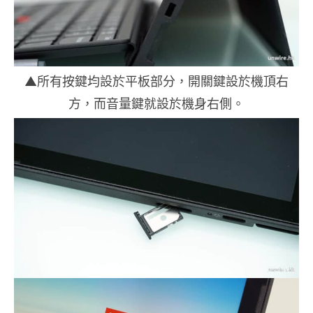
▲所有按鍵均設於平板部分，開關鍵設於機頂右
方，而音量鍵就設於機身右側。