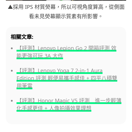
▲採用 IPS 材質熒幕，所以可視角度算高，從側面
看未見熒幕顯示質素有所影響。
相關文章:
【評測】Lenovo Legion Go 2 開箱評測 效
能更強可玩 3A 大作
【評測】Lenovo Yoga 7 2-in-1 Aura
Edition 評測 輕便易攜手感佳 + 四平八穩雙
用筆電
【評測】Honor Magic V5 評測 進一步輕薄
化手感更佳 + 人像拍攝效果理想