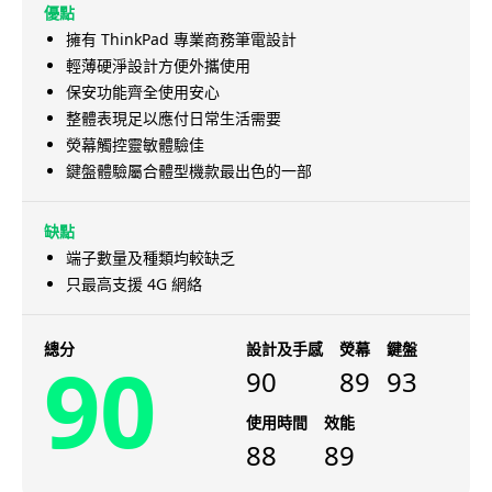
優點
擁有 ThinkPad 專業商務筆電設計
輕薄硬淨設計方便外攜使用
保安功能齊全使用安心
整體表現足以應付日常生活需要
熒幕觸控靈敏體驗佳
鍵盤體驗屬合體型機款最出色的一部
缺點
端子數量及種類均較缺乏
只最高支援 4G 網絡
總分
設計及手感
熒幕
鍵盤
90
90
89
93
使用時間
效能
88
89