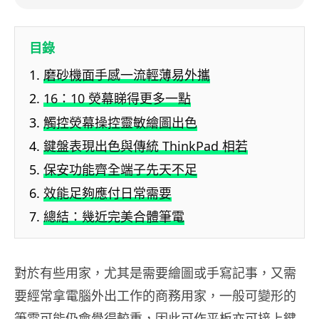
目錄
磨砂機面手感一流輕薄易外攜
16：10 熒幕睇得更多一點
觸控熒幕操控靈敏繪圖出色
鍵盤表現出色與傳統 ThinkPad 相若
保安功能齊全端子先天不足
效能足夠應付日常需要
總結：幾近完美合體筆電
對於有些用家，尤其是需要繪圖或手寫記事，又需
要經常拿電腦外出工作的商務用家，一般可變形的
筆電可能仍會覺得較重，因此可作平板亦可接上鍵