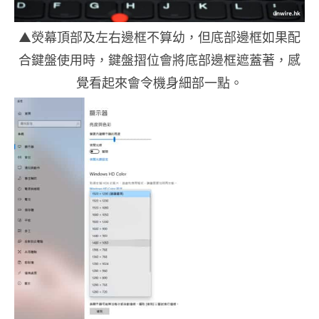
▲熒幕頂部及左右邊框不算幼，但底部邊框如果配
合鍵盤使用時，鍵盤摺位會將底部邊框遮蓋著，感
覺看起來會令機身細部一點。