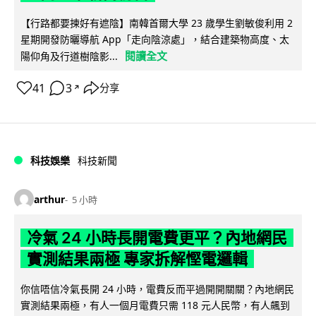
【行路都要揀好有遮陰】南韓首爾大學 23 歲學生劉敏俊利用 2
星期開發防曬導航 App「走向陰涼處」，結合建築物高度、太
閱讀全文
陽仰角及行道樹陰影...
41
3
分享
↗
科技娛樂
科技新聞
arthur
5 小時
冷氣 24 小時長開電費更平？內地網民
實測結果兩極 專家拆解慳電邏輯
你信唔信冷氣長開 24 小時，電費反而平過開開關關？內地網民
實測結果兩極，有人一個月電費只需 118 元人民幣，有人飆到