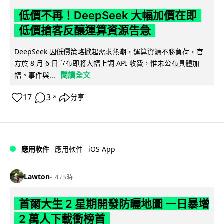
低價不再！DeepSeek 大幅加價在即
低價搶客反釀運算資源告急
DeepSeek 因低價策略掀起需求熱潮，運算資源不勝負荷，官
方於 8 月 6 日宣布即將大幅上調 API 收費，惟未公布具體加
閱讀全文
幅。事件與...
17
3
分享
↗
iOS App
應用軟件
應用軟件
Lawton
4 小時
首爾大生 2 星期開發防曬地圖 一日暴增
2 萬人下載衝榜首