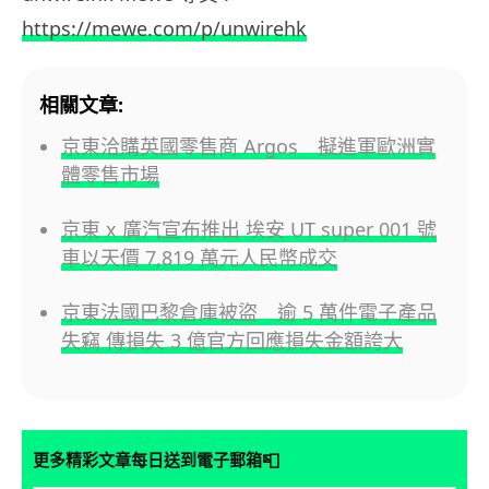
https://mewe.com/p/unwirehk
相關文章:
京東洽購英國零售商 Argos 擬進軍歐洲實
體零售市場
京東 x 廣汽宣布推出 埃安 UT super 001 號
車以天價 7,819 萬元人民幣成交
京東法國巴黎倉庫被盜 逾 5 萬件電子產品
失竊 傳損失 3 億官方回應損失金額誇大
📮
更多精彩文章每日送到電子郵箱