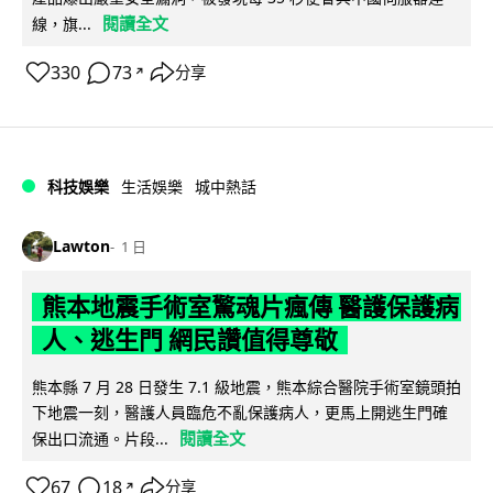
閱讀全文
線，旗...
330
73
分享
↗
科技娛樂
生活娛樂
城中熱話
Lawton
1 日
熊本地震手術室驚魂片瘋傳 醫護保護病
人、逃生門 網民讚值得尊敬
熊本縣 7 月 28 日發生 7.1 級地震，熊本綜合醫院手術室鏡頭拍
下地震一刻，醫護人員臨危不亂保護病人，更馬上開逃生門確
閱讀全文
保出口流通。片段...
67
18
分享
↗