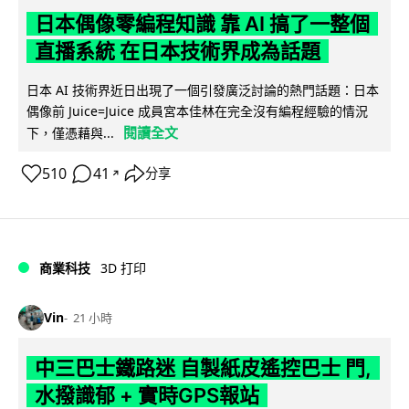
日本偶像零編程知識 靠 AI 搞了一整個
直播系統 在日本技術界成為話題
日本 AI 技術界近日出現了一個引發廣泛討論的熱門話題：日本
偶像前 Juice=Juice 成員宮本佳林在完全沒有編程經驗的情況
閱讀全文
下，僅憑藉與...
510
41
分享
↗
商業科技
3D 打印
Vin
21 小時
中三巴士鐵路迷 自製紙皮遙控巴士 門,
水撥識郁 + 實時GPS報站