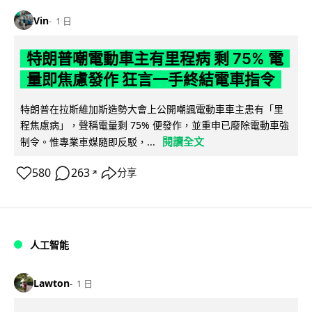
Vin
1 日
特朗普嘲電動車主有里程病 剩 75% 電
量即焦慮發作 狂言一手終結電車指令
特朗普在拉斯維加斯造勢大會上公開嘲諷電動車車主患有「里
程焦慮病」，聲稱電量剩 75% 便發作，並重申已廢除電動車強
閱讀全文
制令。惟專業車媒隨即反駁，...
580
263
分享
↗
人工智能
Lawton
1 日