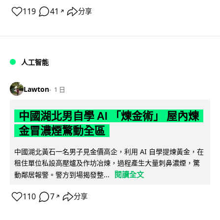
119
41
分享
↗
人工智能
Lawton
1 日
中國湖北男自學 AI 「煉金術」 屋內煉
金冒濃煙驚動全區
中國湖北黃石一名男子見金價高企，利用 AI 自學提煉黃金，在
租住單位私設高壓爐及作坊冶煉，過程產生大量刺鼻濃煙，驚
閱讀全文
動鄰居報警。警方到場揭發整...
110
7
分享
↗