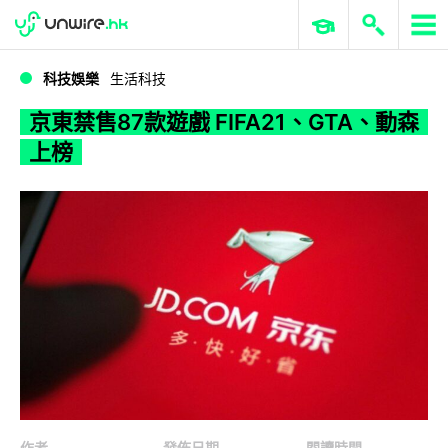
WWDC 2026
GenAI 與雲端科技專區
ERP 與商業 AI
京東禁售87款遊戲 FIFA21、GTA、動森上榜
科技娛樂
生活科技
京東禁售87款遊戲 FIFA21、GTA、動森
上榜
作者
發佈日期
閱讀時間