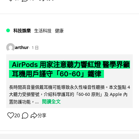
科技娛樂
生活科技
健康
arthur
1 日
AirPods 用家注意聽力響紅燈 醫學界籲
耳機用戶謹守「60-60」鐵律
長時間高音量佩戴耳機可能導致永久性噪音性聽損。本文盤點 4
大聽力受損警號，介紹科學護耳的「60-60 原則」及 Apple 內
閱讀全文
置防護功能，...
20
分享