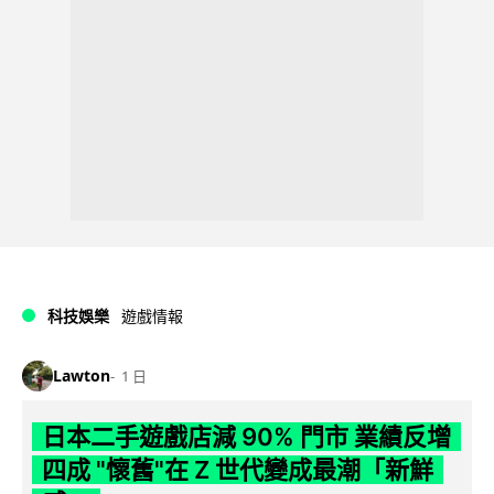
科技娛樂
遊戲情報
Lawton
1 日
日本二手遊戲店減 90% 門市 業績反增
四成 "懷舊"在 Z 世代變成最潮「新鮮