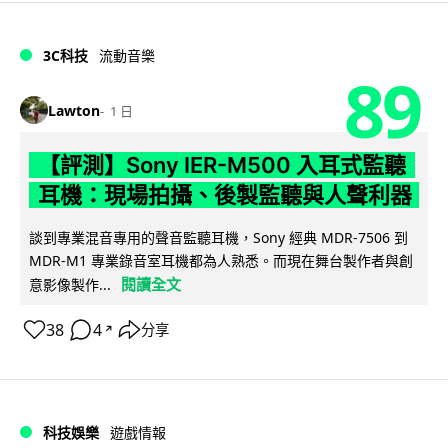
3C科技
流動音樂
89
Lawton
1 日
【評測】Sony IER-M500 入耳式監聽
耳機：現場拍攝、後製監聽與人聲利器
談到專業混音專用的聲音監聽耳機，Sony 經典 MDR-7506 到
MDR-M1 專業錄音室耳機都為人熟悉。而現在舞台製作者與創
閱讀全文
意影像製作...
38
4
分享
↗
科技娛樂
遊戲情報