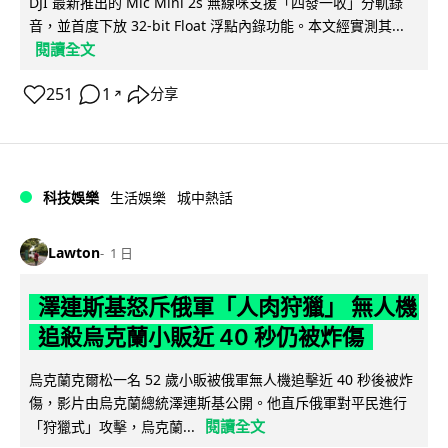
DJI 最新推出的 Mic Mini 2s 無線咪支援「四發一收」分軌錄
音，並首度下放 32-bit Float 浮點內錄功能。本文經實測其...
閱讀全文
251
1
分享
↗
科技娛樂
生活娛樂
城中熱話
Lawton
1 日
澤連斯基怒斥俄軍「人肉狩獵」 無人機
追殺烏克蘭小販近 40 秒仍被炸傷
烏克蘭克爾松一名 52 歲小販被俄軍無人機追擊近 40 秒後被炸
傷，影片由烏克蘭總統澤連斯基公開。他直斥俄軍對平民進行
閱讀全文
「狩獵式」攻擊，烏克蘭...