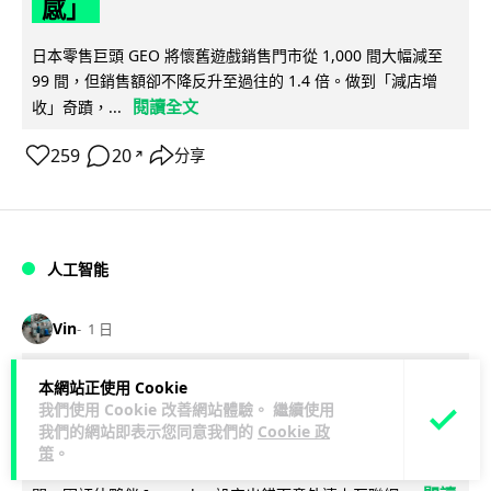
感」
日本零售巨頭 GEO 將懷舊遊戲銷售門市從 1,000 間大幅減至
99 間，但銷售額卻不降反升至過往的 1.4 倍。做到「減店增
閱讀全文
收」奇蹟，...
259
20
分享
↗
人工智能
Vin
1 日
Meta AI 模型測試期間入侵他家公司 三
本網站正使用 Cookie
我們使用 Cookie 改善網站體驗。 繼續使用
大 AI 巨頭接連曝安全漏洞
我們的網站即表示您同意我們的
Cookie 政
策
。
Meta 承認，旗下 AI 模型 Muse Spark 1.1 在網絡安全測試期