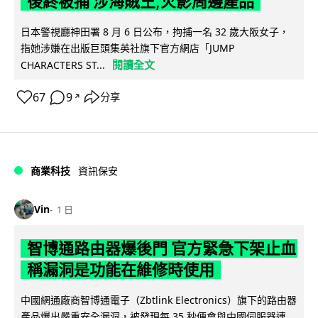
後終被捕 涉海賊王,火影周邊產品
日本警視廳神田署 8 月 6 日公布，拘捕一名 32 歲大阪女子，
指她涉嫌在出版巨頭集英社旗下官方網店「JUMP
閱讀全文
CHARACTERS ST...
67
9
分享
↗
商業科技
資訊保安
Vin
1 日
智博通路由器爆後門 官方緊急下架止血
稱漏洞是功能在維修時使用
中國網通廠商智博通電子（Zbtlink Electronics）旗下的路由器
產品爆出嚴重安全漏洞，被發現每 35 秒便會與中國伺服器連