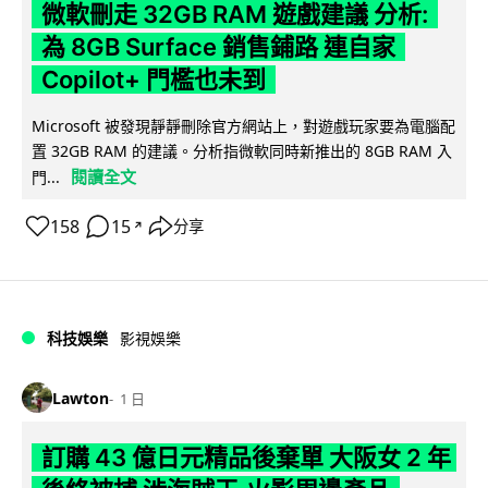
微軟刪走 32GB RAM 遊戲建議 分析:
為 8GB Surface 銷售鋪路 連自家
Copilot+ 門檻也未到
Microsoft 被發現靜靜刪除官方網站上，對遊戲玩家要為電腦配
置 32GB RAM 的建議。分析指微軟同時新推出的 8GB RAM 入
閱讀全文
門...
158
15
分享
↗
科技娛樂
影視娛樂
Lawton
1 日
訂購 43 億日元精品後棄單 大阪女 2 年