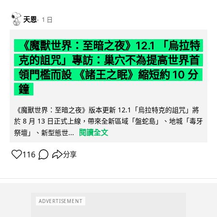
天恩
1 日
《魔獸世界：至暗之夜》12.1 「烏拉特
克的詛咒」專訪：巢穴不為提高世界首
領門檻而設 《諸王之眠》縮短約 10 分
鐘
《魔獸世界：至暗之夜》版本更新 12.1「烏拉特克的詛咒」將
於 8 月 13 日正式上線，帶來全新區域「盤蛇島」、地城「毒牙
閱讀全文
祭壇」、新型態世...
116
分享
ADVERTISEMENT