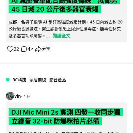
AI 減肥餐單配合高強度操練 成都男
45 日減 20 公斤後多器官衰竭
成都一名男子跟隨 AI 制訂高強度減脂計劃，45 日內減去約 20
公斤後昏迷送院。醫生診斷他患上尿源性膿毒症、膿毒性休克
閱讀全文
及多器官功能障礙。...
22
4
分享
↗
3C科技
家居無線
影音產品
Vin
1 日
DJI Mic Mini 2s 實測 四發一收同步獨
立錄音 32-bit 防爆咪拍片必備