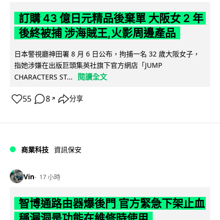
訂購 43 億日元精品後棄單 大阪女 2 年
後終被捕 涉海賊王,火影周邊產品
日本警視廳神田署 8 月 6 日公布，拘捕一名 32 歲大阪女子，
指她涉嫌在出版巨頭集英社旗下官方網店「JUMP
閱讀全文
CHARACTERS ST...
55
8
分享
↗
商業科技
資訊保安
Vin
17 小時
智博通路由器爆後門 官方緊急下架止血
稱漏洞是功能在維修時使用