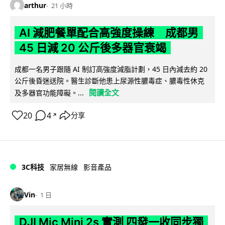
arthur
21 小時
AI 減肥餐單配合高強度操練 成都男
45 日減 20 公斤後多器官衰竭
成都一名男子跟隨 AI 制訂高強度減脂計劃，45 日內減去約 20
公斤後昏迷送院。醫生診斷他患上尿源性膿毒症、膿毒性休克
閱讀全文
及多器官功能障礙。...
20
4
分享
↗
3C科技
家居無線
影音產品
Vin
1 日
DJI Mic Mini 2s 實測 四發一收同步獨