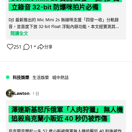
立錄音 32-bit 防爆咪拍片必備
DJI 最新推出的 Mic Mini 2s 無線咪支援「四發一收」分軌錄
音，並首度下放 32-bit Float 浮點內錄功能。本文經實測其...
閱讀全文
251
1
分享
↗
科技娛樂
生活娛樂
城中熱話
Lawton
1 日
澤連斯基怒斥俄軍「人肉狩獵」 無人機
追殺烏克蘭小販近 40 秒仍被炸傷
烏克蘭克爾松一名 52 歲小販被俄軍無人機追擊近 40 秒後被炸