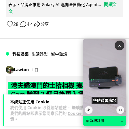
閱讀全
表示，品牌正推動 Galaxy AI 邁向全自動化 Agent...
文
28
4
分享
↗
×
科技娛樂
生活娛樂
城中熱話
Lawton
1 日
港夫婦澳門的士拾相機 據為己有被的士
Cam 睇到 2 個月後再入境被捕
本網站正使用 Cookie
一對香港夫婦今年 5 月遊澳門乘的士拾獲他人遺留相機及電
我們使用 Cookie 改善網站體驗。 繼續使用
🎵
⛶
池，拾遺不報並帶返香港自用。兩人本月 2 日經港珠澳大橋再
我們的網站即表示您同意我們的
Cookie 政
策
。
閱讀全文
次入境澳門時，被治安警察局...
📖 詳細評測
→