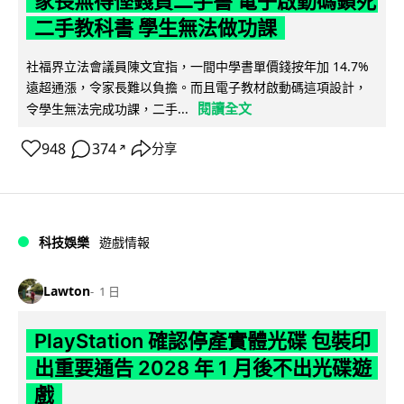
家長無得慳錢買二手書 電子啟動碼鎖死
二手教科書 學生無法做功課
社福界立法會議員陳文宜指，一間中學書單價錢按年加 14.7%
遠超通漲，令家長難以負擔。而且電子教材啟動碼這項設計，
閱讀全文
令學生無法完成功課，二手...
948
374
分享
↗
科技娛樂
遊戲情報
Lawton
1 日
PlayStation 確認停產實體光碟 包裝印
出重要通告 2028 年 1 月後不出光碟遊
戲