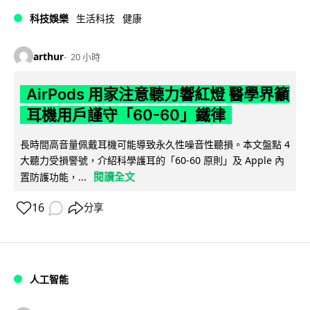
科技娛樂
生活科技
健康
arthur
20 小時
AirPods 用家注意聽力響紅燈 醫學界籲
耳機用戶謹守「60-60」鐵律
長時間高音量佩戴耳機可能導致永久性噪音性聽損。本文盤點 4
大聽力受損警號，介紹科學護耳的「60-60 原則」及 Apple 內
閱讀全文
置防護功能，...
16
分享
人工智能