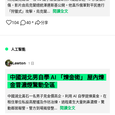
傷，影片由烏克蘭總統澤連斯基公開。他直斥俄軍對平民進行
閱讀全文
「狩獵式」攻擊，烏克蘭...
104
40
分享
↗
人工智能
Lawton
1 日
中國湖北男自學 AI 「煉金術」 屋內煉
金冒濃煙驚動全區
中國湖北黃石一名男子見金價高企，利用 AI 自學提煉黃金，在
租住單位私設高壓爐及作坊冶煉，過程產生大量刺鼻濃煙，驚
閱讀全文
動鄰居報警。警方到場揭發整...