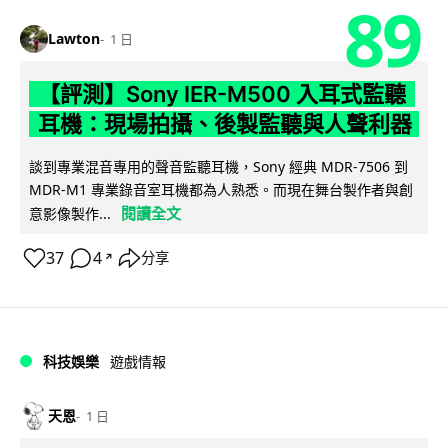
89
Lawton
1 日
【評測】Sony IER-M500 入耳式監聽
耳機：現場拍攝、後製監聽與人聲利器
談到專業混音專用的聲音監聽耳機，Sony 經典 MDR-7506 到
MDR-M1 專業錄音室耳機都為人熟悉。而現在舞台製作者與創
閱讀全文
意影像製作...
37
4
分享
↗
科技娛樂
遊戲情報
天恩
1 日