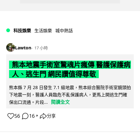
科技娛樂
生活娛樂
城中熱話
Lawton
17 小時
熊本地震手術室驚魂片瘋傳 醫護保護病
人、逃生門 網民讚值得尊敬
熊本縣 7 月 28 日發生 7.1 級地震，熊本綜合醫院手術室鏡頭拍
下地震一刻，醫護人員臨危不亂保護病人，更馬上開逃生門確
閱讀全文
保出口流通。片段...
56
16
分享
↗