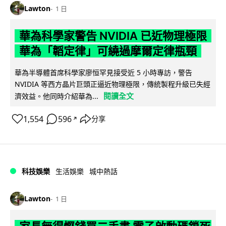
Lawton
1 日
華為科學家警告 NVIDIA 已近物理極限
華為「韜定律」可繞過摩爾定律瓶頸
華為半導體首席科學家廖恒罕見接受近 5 小時專訪，警告
NVIDIA 等西方晶片巨頭正逼近物理極限，傳統製程升級已失經
閱讀全文
濟效益。他同時介紹華為...
1,554
596
分享
↗
科技娛樂
生活娛樂
城中熱話
Lawton
1 日