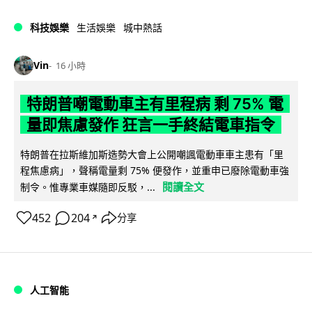
科技娛樂
生活娛樂
城中熱話
Vin
16 小時
特朗普嘲電動車主有里程病 剩 75% 電
量即焦慮發作 狂言一手終結電車指令
特朗普在拉斯維加斯造勢大會上公開嘲諷電動車車主患有「里
程焦慮病」，聲稱電量剩 75% 便發作，並重申已廢除電動車強
閱讀全文
制令。惟專業車媒隨即反駁，...
452
204
分享
↗
人工智能