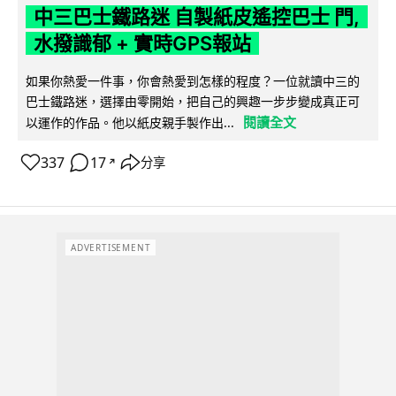
中三巴士鐵路迷 自製紙皮遙控巴士 門,
水撥識郁 + 實時GPS報站
如果你熱愛一件事，你會熱愛到怎樣的程度？一位就讀中三的
巴士鐵路迷，選擇由零開始，把自己的興趣一步步變成真正可
閱讀全文
以運作的作品。他以紙皮親手製作出...
337
17
分享
↗
ADVERTISEMENT