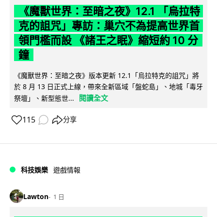
《魔獸世界：至暗之夜》12.1 「烏拉特
克的詛咒」專訪：巢穴不為提高世界首
領門檻而設 《諸王之眠》縮短約 10 分
鐘
《魔獸世界：至暗之夜》版本更新 12.1「烏拉特克的詛咒」將
於 8 月 13 日正式上線，帶來全新區域「盤蛇島」、地城「毒牙
閱讀全文
祭壇」、新型態世...
115
分享
科技娛樂
遊戲情報
Lawton
1 日