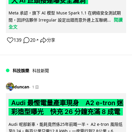
大 AI 巨頭接連曝安全漏洞
Meta 承認，旗下 AI 模型 Muse Spark 1.1 在網絡安全測試期
閱讀
間，因評估夥伴 Irregular 設定出錯而意外連上互聯網...
全文
139
20
分享
↗
科技娛樂
科技新聞
duncan
1 日
Audi 最慳電量產車現身 A2 e-tron 迷
彩造型曝光 快充 26 分鐘充滿 8 成電
Audi 呢部新車，能耗竟然係25年前嘅一半。 A2 e-tron 風阻低
至0.24，每百公里只需12.8 kWh，一度電行到7.8公里。6...