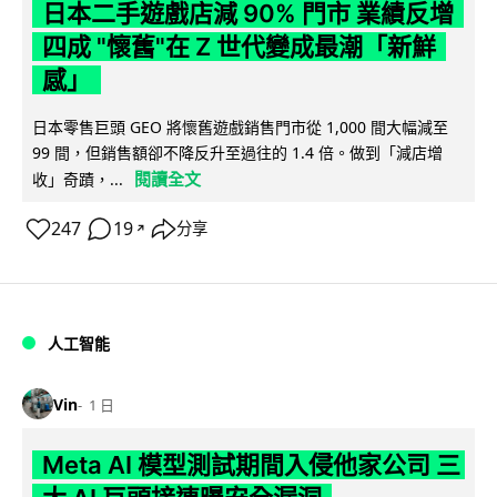
日本二手遊戲店減 90% 門市 業績反增
四成 "懷舊"在 Z 世代變成最潮「新鮮
感」
日本零售巨頭 GEO 將懷舊遊戲銷售門市從 1,000 間大幅減至
99 間，但銷售額卻不降反升至過往的 1.4 倍。做到「減店增
閱讀全文
收」奇蹟，...
247
19
分享
↗
人工智能
Vin
1 日
Meta AI 模型測試期間入侵他家公司 三