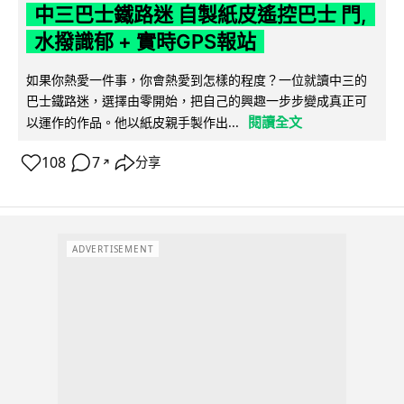
中三巴士鐵路迷 自製紙皮遙控巴士 門,
水撥識郁 + 實時GPS報站
如果你熱愛一件事，你會熱愛到怎樣的程度？一位就讀中三的
巴士鐵路迷，選擇由零開始，把自己的興趣一步步變成真正可
閱讀全文
以運作的作品。他以紙皮親手製作出...
108
7
分享
↗
ADVERTISEMENT