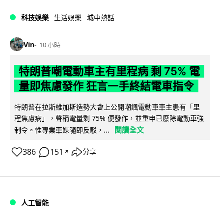
科技娛樂
生活娛樂
城中熱話
Vin
10 小時
特朗普嘲電動車主有里程病 剩 75% 電
量即焦慮發作 狂言一手終結電車指令
特朗普在拉斯維加斯造勢大會上公開嘲諷電動車車主患有「里
程焦慮病」，聲稱電量剩 75% 便發作，並重申已廢除電動車強
閱讀全文
制令。惟專業車媒隨即反駁，...
386
151
分享
↗
人工智能