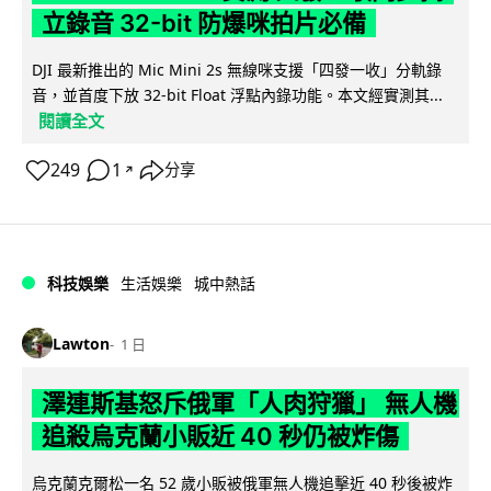
立錄音 32-bit 防爆咪拍片必備
DJI 最新推出的 Mic Mini 2s 無線咪支援「四發一收」分軌錄
音，並首度下放 32-bit Float 浮點內錄功能。本文經實測其...
閱讀全文
249
1
分享
↗
科技娛樂
生活娛樂
城中熱話
Lawton
1 日
澤連斯基怒斥俄軍「人肉狩獵」 無人機
追殺烏克蘭小販近 40 秒仍被炸傷
烏克蘭克爾松一名 52 歲小販被俄軍無人機追擊近 40 秒後被炸