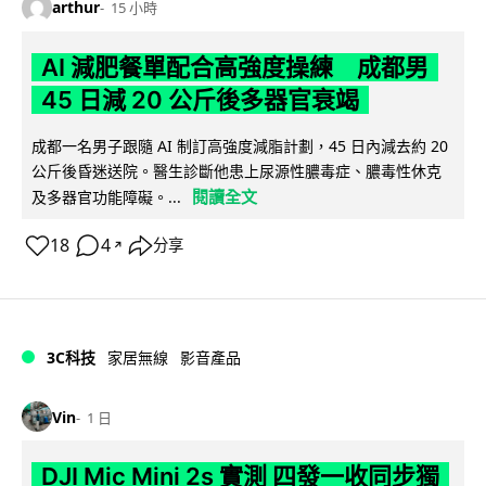
arthur
15 小時
AI 減肥餐單配合高強度操練 成都男
45 日減 20 公斤後多器官衰竭
成都一名男子跟隨 AI 制訂高強度減脂計劃，45 日內減去約 20
公斤後昏迷送院。醫生診斷他患上尿源性膿毒症、膿毒性休克
閱讀全文
及多器官功能障礙。...
18
4
分享
↗
3C科技
家居無線
影音產品
Vin
1 日
DJI Mic Mini 2s 實測 四發一收同步獨