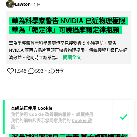
Lawton
1 日
華為科學家警告 NVIDIA 已近物理極限
華為「韜定律」可繞過摩爾定律瓶頸
華為半導體首席科學家廖恒罕見接受近 5 小時專訪，警告
NVIDIA 等西方晶片巨頭正逼近物理極限，傳統製程升級已失經
閱讀全文
濟效益。他同時介紹華為...
1,546
593
分享
↗
科技娛樂
生活娛樂
城中熱話
本網站正使用 Cookie
我們使用 Cookie 改善網站體驗。 繼續使用
Lawton
1 日
我們的網站即表示您同意我們的
Cookie 政
策
。
家長無得慳錢買二手書 電子啟動碼鎖死