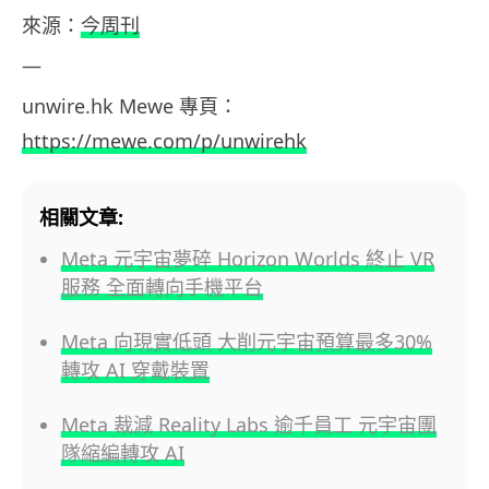
來源：
今周刊
—
unwire.hk Mewe 專頁：
https://mewe.com/p/unwirehk
相關文章:
Meta 元宇宙夢碎 Horizon Worlds 終止 VR
服務 全面轉向手機平台
Meta 向現實低頭 大削元宇宙預算最多30%
轉攻 AI 穿戴裝置
Meta 裁減 Reality Labs 逾千員工 元宇宙團
隊縮編轉攻 AI