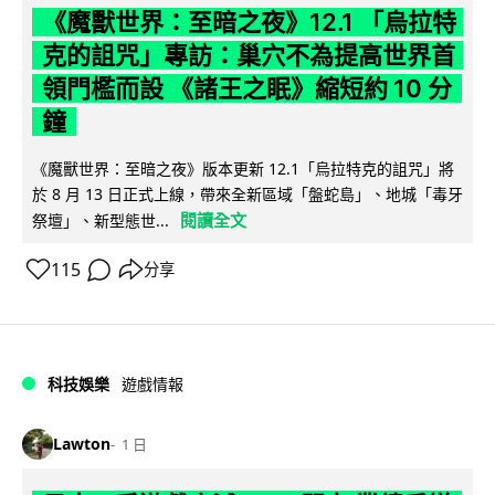
《魔獸世界：至暗之夜》12.1 「烏拉特
克的詛咒」專訪：巢穴不為提高世界首
領門檻而設 《諸王之眠》縮短約 10 分
鐘
《魔獸世界：至暗之夜》版本更新 12.1「烏拉特克的詛咒」將
於 8 月 13 日正式上線，帶來全新區域「盤蛇島」、地城「毒牙
閱讀全文
祭壇」、新型態世...
115
分享
科技娛樂
遊戲情報
Lawton
1 日