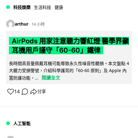
科技娛樂
生活科技
健康
arthur
14 小時
AirPods 用家注意聽力響紅燈 醫學界籲
耳機用戶謹守「60-60」鐵律
長時間高音量佩戴耳機可能導致永久性噪音性聽損。本文盤點 4
大聽力受損警號，介紹科學護耳的「60-60 原則」及 Apple 內
閱讀全文
置防護功能，...
14
分享
人工智能