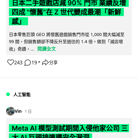
日本二手遊戲店減 90% 門市 業績反增
四成 "懷舊"在 Z 世代變成最潮「新鮮
感」
日本零售巨頭 GEO 將懷舊遊戲銷售門市從 1,000 間大幅減至
99 間，但銷售額卻不降反升至過往的 1.4 倍。做到「減店增
閱讀全文
收」奇蹟，...
243
19
分享
↗
人工智能
Vin
1 日
Meta AI 模型測試期間入侵他家公司 三
大 AI 巨頭接連曝安全漏洞