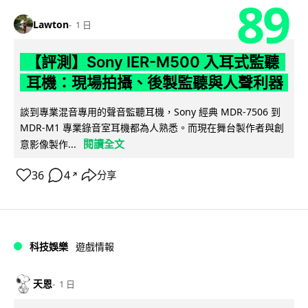
89
Lawton
1 日
【評測】Sony IER-M500 入耳式監聽
耳機：現場拍攝、後製監聽與人聲利器
談到專業混音專用的聲音監聽耳機，Sony 經典 MDR-7506 到
MDR-M1 專業錄音室耳機都為人熟悉。而現在舞台製作者與創
閱讀全文
意影像製作...
36
4
分享
↗
科技娛樂
遊戲情報
天恩
1 日