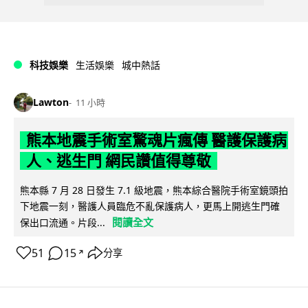
科技娛樂
生活娛樂
城中熱話
Lawton
11 小時
熊本地震手術室驚魂片瘋傳 醫護保護病
人、逃生門 網民讚值得尊敬
熊本縣 7 月 28 日發生 7.1 級地震，熊本綜合醫院手術室鏡頭拍
下地震一刻，醫護人員臨危不亂保護病人，更馬上開逃生門確
閱讀全文
保出口流通。片段...
51
15
分享
↗