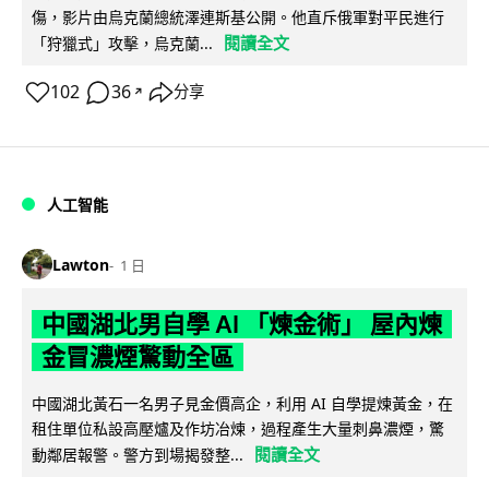
傷，影片由烏克蘭總統澤連斯基公開。他直斥俄軍對平民進行
閱讀全文
「狩獵式」攻擊，烏克蘭...
102
36
分享
↗
人工智能
Lawton
1 日
中國湖北男自學 AI 「煉金術」 屋內煉
金冒濃煙驚動全區
中國湖北黃石一名男子見金價高企，利用 AI 自學提煉黃金，在
租住單位私設高壓爐及作坊冶煉，過程產生大量刺鼻濃煙，驚
閱讀全文
動鄰居報警。警方到場揭發整...