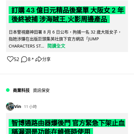
訂購 43 億日元精品後棄單 大阪女 2 年
後終被捕 涉海賊王,火影周邊產品
日本警視廳神田署 8 月 6 日公布，拘捕一名 32 歲大阪女子，
指她涉嫌在出版巨頭集英社旗下官方網店「JUMP
閱讀全文
CHARACTERS ST...
52
8
分享
↗
商業科技
資訊保安
Vin
11 小時
智博通路由器爆後門 官方緊急下架止血
稱漏洞是功能在維修時使用