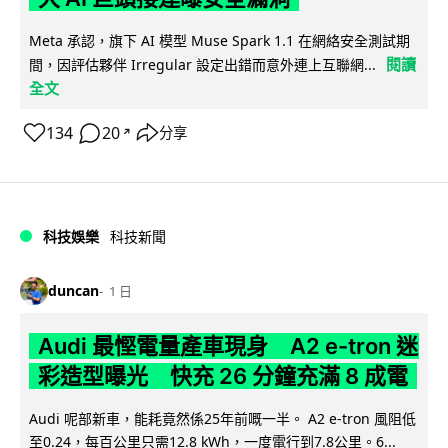
Meta 承認，旗下 AI 模型 Muse Spark 1.1 在網絡安全測試期
閱讀
間，因評估夥伴 Irregular 設定出錯而意外連上互聯網...
全文
134
20
分享
↗
科技娛樂
科技新聞
duncan
1 日
Audi 最慳電量產車現身 A2 e-tron 迷
彩造型曝光 快充 26 分鐘充滿 8 成電
Audi 呢部新車，能耗竟然係25年前嘅一半。 A2 e-tron 風阻低
至0.24，每百公里只需12.8 kWh，一度電行到7.8公里。6...