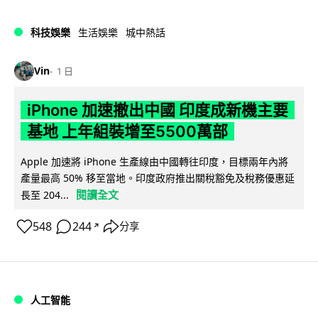
科技娛樂
生活娛樂
城中熱話
Vin
1 日
iPhone 加速撤出中國 印度成新機主要
基地 上年組裝增至5500萬部
Apple 加速將 iPhone 生產線由中國轉往印度，目標兩年內將
產量最高 50% 移至當地。印度政府推出關稅豁免及稅務優惠延
閱讀全文
長至 204...
548
244
分享
↗
人工智能