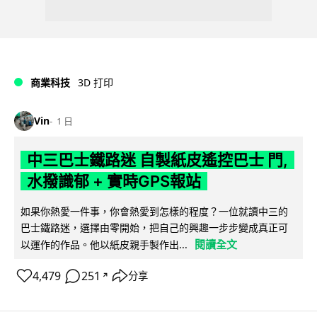
商業科技
3D 打印
Vin
1 日
中三巴士鐵路迷 自製紙皮遙控巴士 門,
水撥識郁 + 實時GPS報站
如果你熱愛一件事，你會熱愛到怎樣的程度？一位就讀中三的
巴士鐵路迷，選擇由零開始，把自己的興趣一步步變成真正可
閱讀全文
以運作的作品。他以紙皮親手製作出...
4,479
251
分享
↗