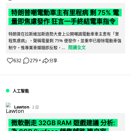
特朗普嘲電動車主有里程病 剩 75% 電
量即焦慮發作 狂言一手終結電車指令
特朗普在拉斯維加斯造勢大會上公開嘲諷電動車車主患有「里
程焦慮病」，聲稱電量剩 75% 便發作，並重申已廢除電動車強
閱讀全文
制令。惟專業車媒隨即反駁，...
632
279
分享
↗
人工智能
Lawton
2 日
微軟刪走 32GB RAM 遊戲建議 分析: