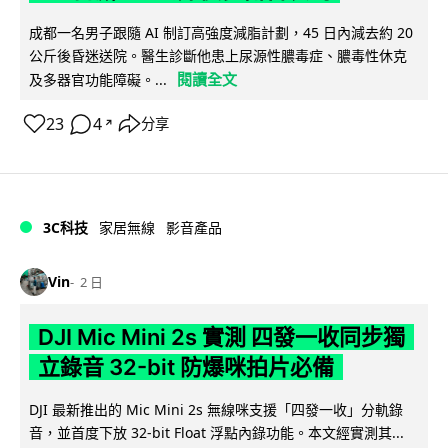
成都一名男子跟隨 AI 制訂高強度減脂計劃，45 日內減去約 20
公斤後昏迷送院。醫生診斷他患上尿源性膿毒症、膿毒性休克
閱讀全文
及多器官功能障礙。...
23
4
分享
↗
3C科技
家居無線
影音產品
Vin
2 日
DJI Mic Mini 2s 實測 四發一收同步獨
立錄音 32-bit 防爆咪拍片必備
DJI 最新推出的 Mic Mini 2s 無線咪支援「四發一收」分軌錄
音，並首度下放 32-bit Float 浮點內錄功能。本文經實測其...