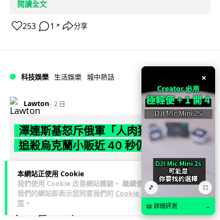
閱讀全文
253
1
分享
↗
×
科技娛樂
生活娛樂
城中熱話
Lawton
2 日
澤連斯基怒斥俄軍「人肉狩獵」 無人機
追殺烏克蘭小販近 40 秒仍被炸傷
烏克蘭克爾松一名 52 歲小販被俄軍無人機追擊近 40 秒後被炸
本網站正使用 Cookie
傷，影片由烏克蘭總統澤連斯基公開。他直斥俄軍對平民進行
我們使用 Cookie 改善網站體驗。 繼續使用
🎵
閱讀全文
⛶
「狩獵式」攻擊，烏克蘭...
我們的網站即表示您同意我們的
Cookie 政
策
。
📖 詳細評測
→
138
41
分享
↗