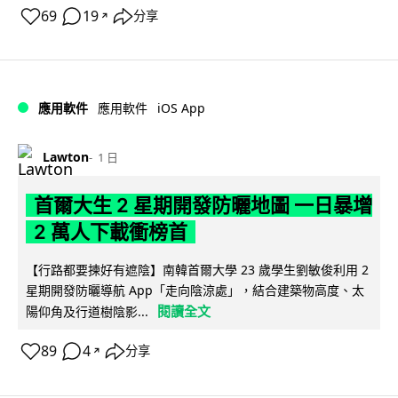
69
19
分享
↗
iOS App
應用軟件
應用軟件
Lawton
1 日
首爾大生 2 星期開發防曬地圖 一日暴增
2 萬人下載衝榜首
【行路都要揀好有遮陰】南韓首爾大學 23 歲學生劉敏俊利用 2
星期開發防曬導航 App「走向陰涼處」，結合建築物高度、太
閱讀全文
陽仰角及行道樹陰影...
89
4
分享
↗