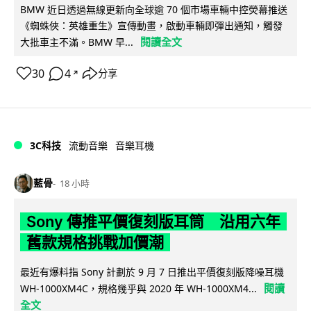
BMW 近日透過無線更新向全球逾 70 個市場車輛中控熒幕推送
《蜘蛛俠：英雄重生》宣傳動畫，啟動車輛即彈出通知，觸發
閱讀全文
大批車主不滿。BMW 早...
30
4
分享
↗
3C科技
流動音樂
音樂耳機
藍骨
18 小時
Sony 傳推平價復刻版耳筒 沿用六年
舊款規格挑戰加價潮
最近有爆料指 Sony 計劃於 9 月 7 日推出平價復刻版降噪耳機
閱讀
WH-1000XM4C，規格幾乎與 2020 年 WH-1000XM4...
全文