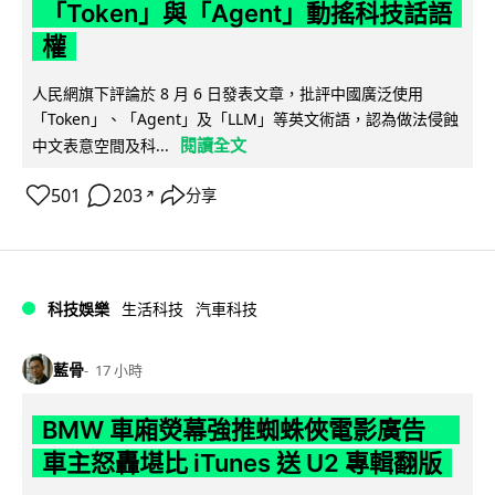
「Token」與「Agent」動搖科技話語
權
人民網旗下評論於 8 月 6 日發表文章，批評中國廣泛使用
「Token」、「Agent」及「LLM」等英文術語，認為做法侵蝕
閱讀全文
中文表意空間及科...
501
203
分享
↗
科技娛樂
生活科技
汽車科技
藍骨
17 小時
BMW 車廂熒幕強推蜘蛛俠電影廣告
車主怒轟堪比 iTunes 送 U2 專輯翻版