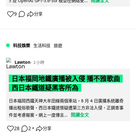
閱讀全文
5 及 OpenAI GPT-5.6-Sol 模型在網絡安...
9
分享
科技娛樂
生活科技
旅遊
Lawton
2 小時
日本福岡地鐵廣播被入侵 播不雅歌曲
西日本鐵道疑黑客所為
日本福岡西鐵天神大牟田線兩個車站，8 月 4 日廣播系統離奇
播出粗俗歌聲，西日本鐵道懷疑遭第三方非法入侵，正調查事
閱讀全文
件並考慮報案。網上一度傳言...
28
2
分享
↗