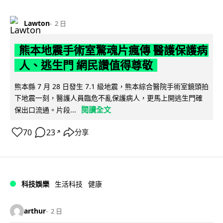
Lawton
2 日
熊本地震手術室驚魂片瘋傳 醫護保護病
人、逃生門 網民讚值得尊敬
熊本縣 7 月 28 日發生 7.1 級地震，熊本綜合醫院手術室鏡頭拍
下地震一刻，醫護人員臨危不亂保護病人，更馬上開逃生門確
閱讀全文
保出口流通。片段...
70
23
分享
↗
科技娛樂
生活科技
健康
arthur
2 日