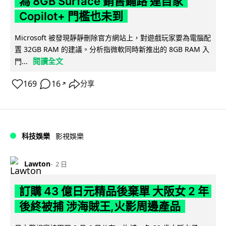
為 8GB Surface 銷售鋪路 連自家
Copilot+ 門檻也未到
Microsoft 被發現靜靜刪除官方網站上，對遊戲玩家要為電腦配
置 32GB RAM 的建議。分析指微軟同時新推出的 8GB RAM 入
閱讀全文
門...
169
16
分享
↗
科技娛樂
影視娛樂
Lawton
2 日
訂購 43 億日元精品後棄單 大阪女 2 年
後終被捕 涉海賊王,火影周邊產品