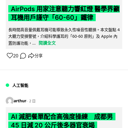
AirPods 用家注意聽力響紅燈 醫學界籲
耳機用戶謹守「60-60」鐵律
長時間高音量佩戴耳機可能導致永久性噪音性聽損。本文盤點 4
大聽力受損警號，介紹科學護耳的「60-60 原則」及 Apple 內
閱讀全文
置防護功能，...
20
分享
人工智能
arthur
2 日
AI 減肥餐單配合高強度操練 成都男
45 日減 20 公斤後多器官衰竭