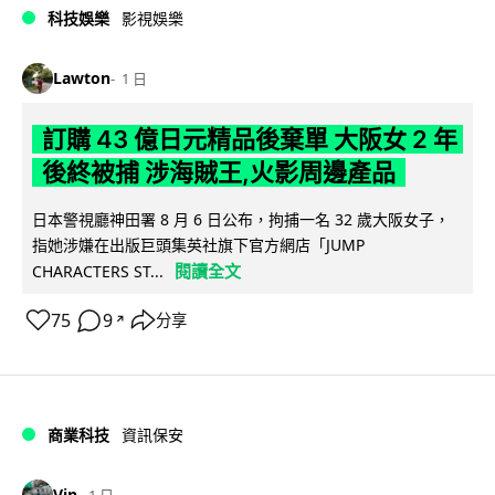
科技娛樂
影視娛樂
Lawton
1 日
訂購 43 億日元精品後棄單 大阪女 2 年
後終被捕 涉海賊王,火影周邊產品
日本警視廳神田署 8 月 6 日公布，拘捕一名 32 歲大阪女子，
指她涉嫌在出版巨頭集英社旗下官方網店「JUMP
閱讀全文
CHARACTERS ST...
75
9
分享
↗
商業科技
資訊保安
Vin