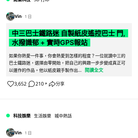
Vin
1 日
中三巴士鐵路迷 自製紙皮遙控巴士 門,
水撥識郁 + 實時GPS報站
如果你熱愛一件事，你會熱愛到怎樣的程度？一位就讀中三的
巴士鐵路迷，選擇由零開始，把自己的興趣一步步變成真正可
閱讀全文
以運作的作品。他以紙皮親手製作出...
3,652
210
分享
↗
科技娛樂
生活娛樂
城中熱話
Vin
1 日