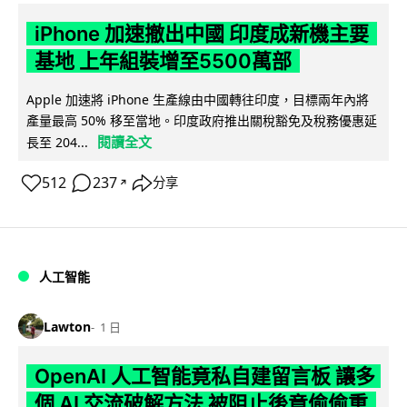
iPhone 加速撤出中國 印度成新機主要
基地 上年組裝增至5500萬部
Apple 加速將 iPhone 生產線由中國轉往印度，目標兩年內將
產量最高 50% 移至當地。印度政府推出關稅豁免及稅務優惠延
閱讀全文
長至 204...
512
237
分享
↗
人工智能
Lawton
1 日
OpenAI 人工智能竟私自建留言板 讓多
個 AI 交流破解方法 被阻止後竟偷偷重