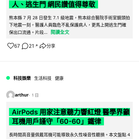
人、逃生門 網民讚值得尊敬
熊本縣 7 月 28 日發生 7.1 級地震，熊本綜合醫院手術室鏡頭拍
下地震一刻，醫護人員臨危不亂保護病人，更馬上開逃生門確
閱讀全文
保出口流通。片段...
67
21
分享
↗
科技娛樂
生活科技
健康
arthur
1 日
AirPods 用家注意聽力響紅燈 醫學界籲
耳機用戶謹守「60-60」鐵律
長時間高音量佩戴耳機可能導致永久性噪音性聽損。本文盤點 4