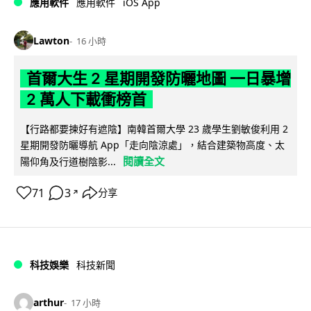
iOS App
應用軟件
應用軟件
Lawton
16 小時
首爾大生 2 星期開發防曬地圖 一日暴增
2 萬人下載衝榜首
【行路都要揀好有遮陰】南韓首爾大學 23 歲學生劉敏俊利用 2
星期開發防曬導航 App「走向陰涼處」，結合建築物高度、太
閱讀全文
陽仰角及行道樹陰影...
71
3
分享
↗
科技娛樂
科技新聞
arthur
17 小時