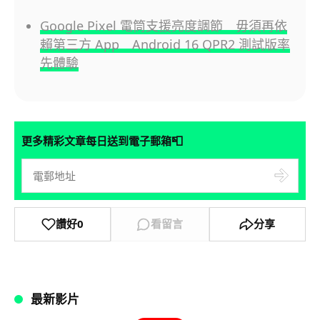
Google Pixel 電筒支援亮度調節 毋須再依
賴第三方 App Android 16 QPR2 測試版率
先體驗
📮
更多精彩文章每日送到電子郵箱
讚好
0
看留言
分享
最新影片