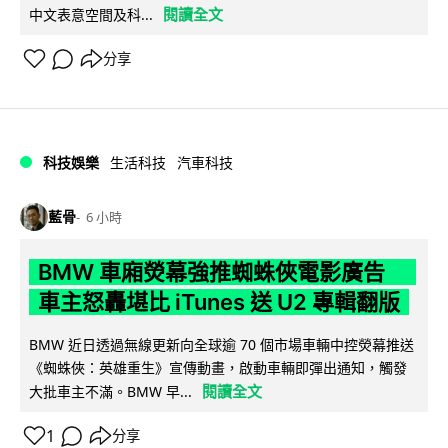
閱讀全文
中文表意空間及科...
分享
科技娛樂
生活科技
汽車科技
藍骨
6 小時
BMW 車廂熒幕強推蜘蛛俠電影廣告
車主怒轟堪比 iTunes 送 U2 專輯翻版
BMW 近日透過無線更新向全球逾 70 個市場車輛中控熒幕推送
《蜘蛛俠：英雄重生》宣傳動畫，啟動車輛即彈出通知，觸發
閱讀全文
大批車主不滿。BMW 早...
1
分享