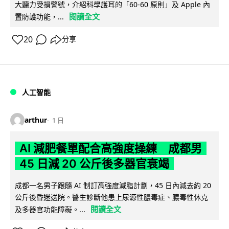
大聽力受損警號，介紹科學護耳的「60-60 原則」及 Apple 內
閱讀全文
置防護功能，...
20
分享
人工智能
arthur
1 日
AI 減肥餐單配合高強度操練 成都男
45 日減 20 公斤後多器官衰竭
成都一名男子跟隨 AI 制訂高強度減脂計劃，45 日內減去約 20
公斤後昏迷送院。醫生診斷他患上尿源性膿毒症、膿毒性休克
閱讀全文
及多器官功能障礙。...