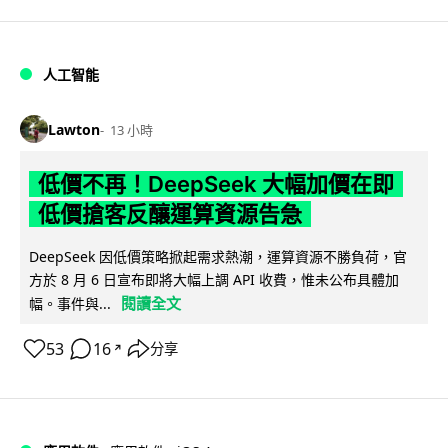
人工智能
Lawton
13 小時
低價不再！DeepSeek 大幅加價在即
低價搶客反釀運算資源告急
DeepSeek 因低價策略掀起需求熱潮，運算資源不勝負荷，官
方於 8 月 6 日宣布即將大幅上調 API 收費，惟未公布具體加
閱讀全文
幅。事件與...
53
16
分享
↗