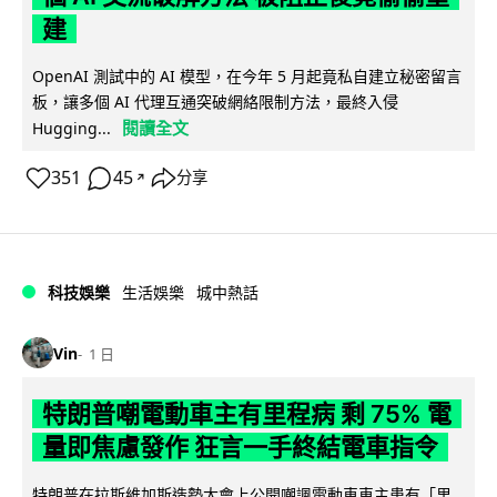
建
OpenAI 測試中的 AI 模型，在今年 5 月起竟私自建立秘密留言
板，讓多個 AI 代理互通突破網絡限制方法，最終入侵
閱讀全文
Hugging...
351
45
分享
↗
科技娛樂
生活娛樂
城中熱話
Vin
1 日
特朗普嘲電動車主有里程病 剩 75% 電
量即焦慮發作 狂言一手終結電車指令
特朗普在拉斯維加斯造勢大會上公開嘲諷電動車車主患有「里