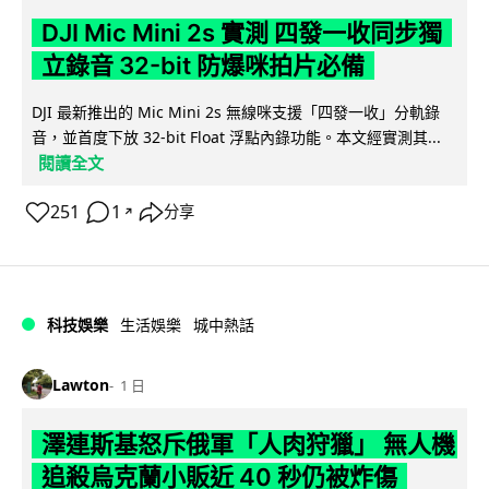
DJI Mic Mini 2s 實測 四發一收同步獨
立錄音 32-bit 防爆咪拍片必備
DJI 最新推出的 Mic Mini 2s 無線咪支援「四發一收」分軌錄
音，並首度下放 32-bit Float 浮點內錄功能。本文經實測其...
閱讀全文
251
1
分享
↗
科技娛樂
生活娛樂
城中熱話
Lawton
1 日
澤連斯基怒斥俄軍「人肉狩獵」 無人機
追殺烏克蘭小販近 40 秒仍被炸傷