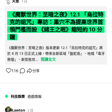
天恩
1 日
《魔獸世界：至暗之夜》12.1 「烏拉特
克的詛咒」專訪：巢穴不為提高世界首
領門檻而設 《諸王之眠》縮短約 10 分
鐘
《魔獸世界：至暗之夜》版本更新 12.1「烏拉特克的詛咒」將
於 8 月 13 日正式上線，帶來全新區域「盤蛇島」、地城「毒牙
閱讀全文
祭壇」、新型態世...
116
分享
科技娛樂
遊戲情報
Lawton
2 日