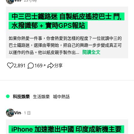
23 小時
中三巴士鐵路迷 自製紙皮遙控巴士 門,
水撥識郁 + 實時GPS報站
如果你熱愛一件事，你會熱愛到怎樣的程度？一位就讀中三的
巴士鐵路迷，選擇由零開始，把自己的興趣一步步變成真正可
閱讀全文
以運作的作品。他以紙皮親手製作出...
2,891
169
分享
↗
科技娛樂
生活娛樂
城中熱話
Vin
1 日
iPhone 加速撤出中國 印度成新機主要