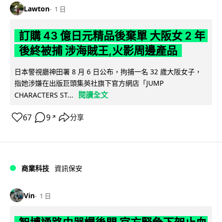
Lawton
1 日
訂購 43 億日元精品後棄單 大阪女 2 年
後終被捕 涉海賊王,火影周邊產品
日本警視廳神田署 8 月 6 日公布，拘捕一名 32 歲大阪女子，
指她涉嫌在出版巨頭集英社旗下官方網店「JUMP
閱讀全文
CHARACTERS ST...
67
9
分享
↗
商業科技
資訊保安
Vin
1 日