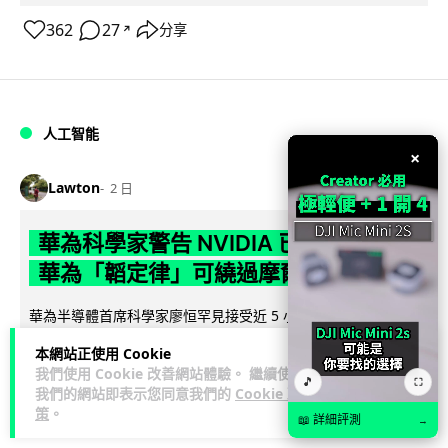
362
27
分享
↗
人工智能
×
Lawton
2 日
華為科學家警告 NVIDIA 已近物理極限
華為「韜定律」可繞過摩爾定律瓶頸
華為半導體首席科學家廖恒罕見接受近 5 小時專訪，警告
NVIDIA 等西方晶片巨頭正逼近物理極限，傳統製程升級已失經
本網站正使用 Cookie
閱讀全文
濟效益。他同時介紹華為...
我們使用 Cookie 改善網站體驗。 繼續使用
🎵
⛶
我們的網站即表示您同意我們的
Cookie 政
1,593
602
分享
↗
策
。
📖 詳細評測
→