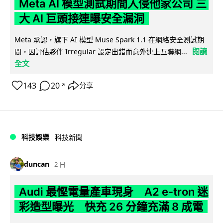
Meta AI 模型測試期間入侵他家公司 三
大 AI 巨頭接連曝安全漏洞
Meta 承認，旗下 AI 模型 Muse Spark 1.1 在網絡安全測試期
閱讀
間，因評估夥伴 Irregular 設定出錯而意外連上互聯網...
全文
143
20
分享
↗
科技娛樂
科技新聞
duncan
2 日
Audi 最慳電量產車現身 A2 e-tron 迷
彩造型曝光 快充 26 分鐘充滿 8 成電