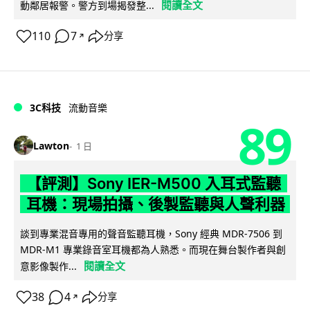
閱讀全文
動鄰居報警。警方到場揭發整...
110
7
分享
↗
3C科技
流動音樂
89
Lawton
1 日
【評測】Sony IER-M500 入耳式監聽
耳機：現場拍攝、後製監聽與人聲利器
談到專業混音專用的聲音監聽耳機，Sony 經典 MDR-7506 到
MDR-M1 專業錄音室耳機都為人熟悉。而現在舞台製作者與創
閱讀全文
意影像製作...
38
4
分享
↗