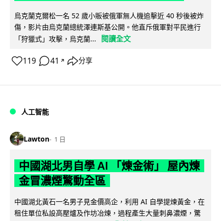
烏克蘭克爾松一名 52 歲小販被俄軍無人機追擊近 40 秒後被炸
傷，影片由烏克蘭總統澤連斯基公開。他直斥俄軍對平民進行
閱讀全文
「狩獵式」攻擊，烏克蘭...
119
41
分享
↗
人工智能
Lawton
1 日
中國湖北男自學 AI 「煉金術」 屋內煉
金冒濃煙驚動全區
中國湖北黃石一名男子見金價高企，利用 AI 自學提煉黃金，在
租住單位私設高壓爐及作坊冶煉，過程產生大量刺鼻濃煙，驚