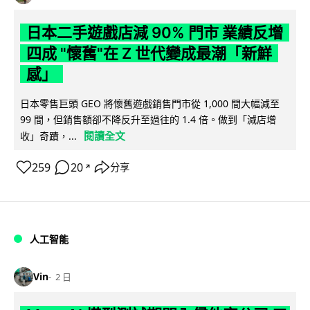
日本二手遊戲店減 90% 門市 業績反增
四成 "懷舊"在 Z 世代變成最潮「新鮮
感」
日本零售巨頭 GEO 將懷舊遊戲銷售門市從 1,000 間大幅減至
99 間，但銷售額卻不降反升至過往的 1.4 倍。做到「減店增
閱讀全文
收」奇蹟，...
259
20
分享
↗
人工智能
Vin
2 日