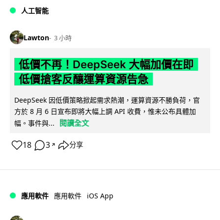
人工智能
Lawton
3 小時
低價不再！DeepSeek 大幅加價在即
低價搶客反釀運算資源告急
DeepSeek 因低價策略掀起需求熱潮，運算資源不勝負荷，官
方於 8 月 6 日宣布即將大幅上調 API 收費，惟未公布具體加
閱讀全文
幅。事件與...
18
3
分享
↗
iOS App
應用軟件
應用軟件