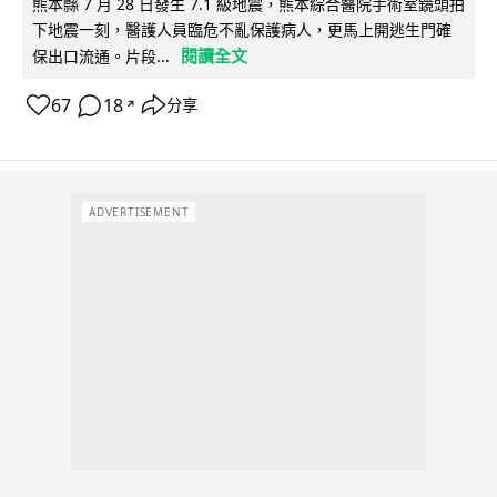
熊本縣 7 月 28 日發生 7.1 級地震，熊本綜合醫院手術室鏡頭拍
下地震一刻，醫護人員臨危不亂保護病人，更馬上開逃生門確
閱讀全文
保出口流通。片段...
67
18
分享
↗
ADVERTISEMENT