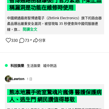
智博通路由器爆後門 官方緊急下架止血
稱漏洞是功能在維修時使用
中國網通廠商智博通電子（Zbtlink Electronics）旗下的路由器
產品爆出嚴重安全漏洞，被發現每 35 秒便會與中國伺服器連
閱讀全文
線，旗...
330
73
分享
↗
科技娛樂
生活娛樂
城中熱話
Lawton
1 日
熊本地震手術室驚魂片瘋傳 醫護保護病
人、逃生門 網民讚值得尊敬