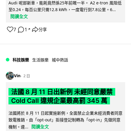
Audi 呢部新車，能耗竟然係25年前嘅一半。 A2 e-tron 風阻低
至0.24，每百公里只需12.8 kWh，一度電行到7.8公里。6...
閱讀全文
7
1
分享
↗
科技娛樂
生活娛樂
城中熱話
Vin
2 日
法國 8 月 11 日出新例 未經同意嚴禁
Cold Call 違規企業最高罰 345 萬
法國將於 8 月 11 日起實施新例，全面禁止企業未經消費者同意
致電推銷，由「opt-out」拒接登記制轉為「opt-in」先徵同意
閱讀全文
機制。違...