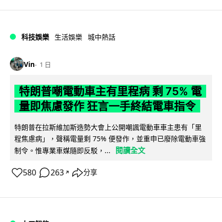
科技娛樂
生活娛樂
城中熱話
Vin
1 日
特朗普嘲電動車主有里程病 剩 75% 電
量即焦慮發作 狂言一手終結電車指令
特朗普在拉斯維加斯造勢大會上公開嘲諷電動車車主患有「里
程焦慮病」，聲稱電量剩 75% 便發作，並重申已廢除電動車強
閱讀全文
制令。惟專業車媒隨即反駁，...
580
263
分享
↗