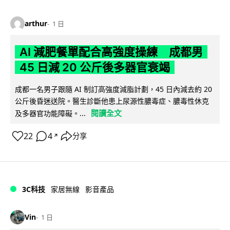
arthur
1 日
AI 減肥餐單配合高強度操練 成都男
45 日減 20 公斤後多器官衰竭
成都一名男子跟隨 AI 制訂高強度減脂計劃，45 日內減去約 20
公斤後昏迷送院。醫生診斷他患上尿源性膿毒症、膿毒性休克
閱讀全文
及多器官功能障礙。...
22
4
分享
↗
3C科技
家居無線
影音產品
Vin
1 日