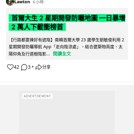
Lawton
6 小時
首爾大生 2 星期開發防曬地圖 一日暴增
2 萬人下載衝榜首
【行路都要揀好有遮陰】南韓首爾大學 23 歲學生劉敏俊利用 2
星期開發防曬導航 App「走向陰涼處」，結合建築物高度、太
閱讀全文
陽仰角及行道樹陰影...
42
3
分享
↗
ADVERTISEMENT