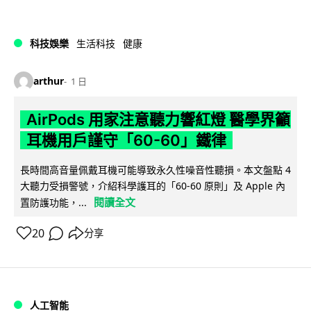
科技娛樂
生活科技
健康
arthur
1 日
AirPods 用家注意聽力響紅燈 醫學界籲
耳機用戶謹守「60-60」鐵律
長時間高音量佩戴耳機可能導致永久性噪音性聽損。本文盤點 4
大聽力受損警號，介紹科學護耳的「60-60 原則」及 Apple 內
閱讀全文
置防護功能，...
20
分享
人工智能