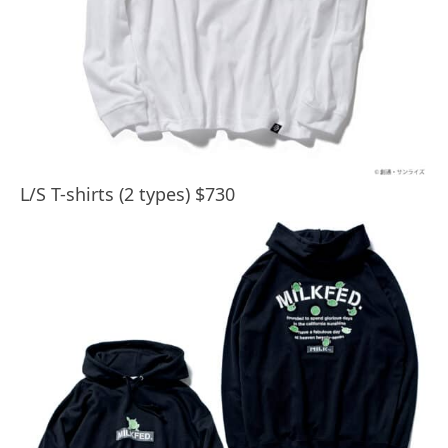
L/S T-shirts (2 types) $730