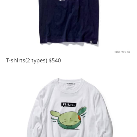
T-shirts(2 types) $540