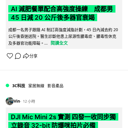
AI 減肥餐單配合高強度操練 成都男
45 日減 20 公斤後多器官衰竭
成都一名男子跟隨 AI 制訂高強度減脂計劃，45 日內減去約 20
公斤後昏迷送院。醫生診斷他患上尿源性膿毒症、膿毒性休克
閱讀全文
及多器官功能障礙。...
分享
3C科技
家居無線
影音產品
Vin
12 小時
DJI Mic Mini 2s 實測 四發一收同步獨
立錄音 32-bit 防爆咪拍片必備