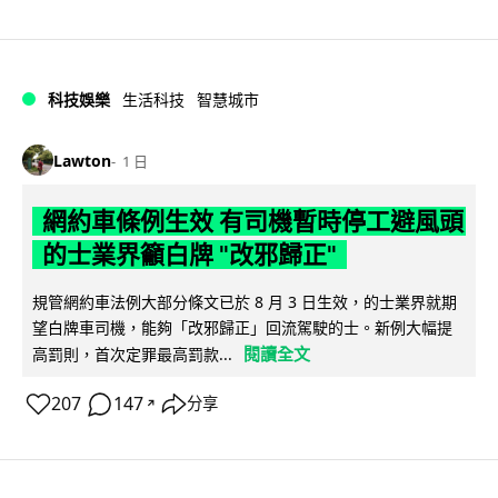
科技娛樂
生活科技
智慧城市
Lawton
1 日
網約車條例生效 有司機暫時停工避風頭
的士業界籲白牌 "改邪歸正"
規管網約車法例大部分條文已於 8 月 3 日生效，的士業界就期
望白牌車司機，能夠「改邪歸正」回流駕駛的士。新例大幅提
閱讀全文
高罰則，首次定罪最高罰款...
207
147
分享
↗