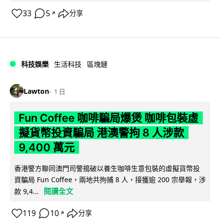
33
5
分享
↗
科技娛樂
生活科技
區塊鏈
Lawton
1 日
Fun Coffee 咖啡騙局爆煲 咖啡包裝虛
擬貨幣投資騙局 港澳警拘 8 人涉款
9,400 萬元
香港警方聯同澳門司警搗破以養生咖啡生意包裝的虛擬貨幣投
資騙局 Fun Coffee，兩地共拘捕 8 人，接獲逾 200 宗舉報，涉
閱讀全文
款 9,4...
119
10
分享
↗