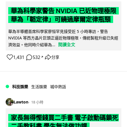
華為科學家警告 NVIDIA 已近物理極限
華為「韜定律」可繞過摩爾定律瓶頸
華為半導體首席科學家廖恒罕見接受近 5 小時專訪，警告
NVIDIA 等西方晶片巨頭正逼近物理極限，傳統製程升級已失經
閱讀全文
濟效益。他同時介紹華為...
1,431
532
分享
↗
科技娛樂
生活娛樂
城中熱話
Lawton
18 小時
家長無得慳錢買二手書 電子啟動碼鎖死
二手教科書 學生無法做功課