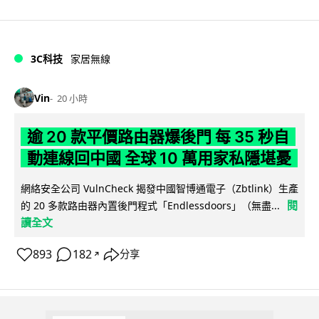
3C科技
家居無線
Vin
20 小時
逾 20 款平價路由器爆後門 每 35 秒自
動連線回中國 全球 10 萬用家私隱堪憂
網絡安全公司 VulnCheck 揭發中國智博通電子（Zbtlink）生產
閱
的 20 多款路由器內置後門程式「Endlessdoors」（無盡...
讀全文
893
182
分享
↗