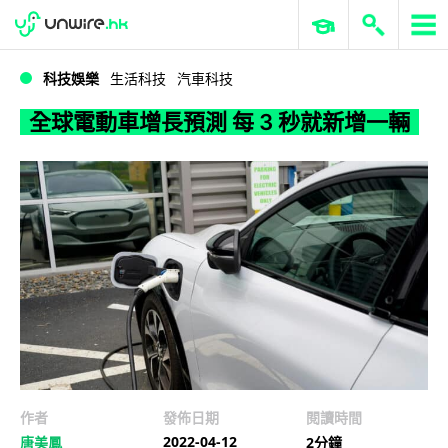
WWDC 2026
GenAI 與雲端科技專區
ERP 與商業 AI
全球電動車增長預測 每 3 秒就新增一輛
科技娛樂
生活科技
汽車科技
全球電動車增長預測 每 3 秒就新增一輛
作者
發佈日期
閱讀時間
2022-04-12
唐美鳳
2分鐘