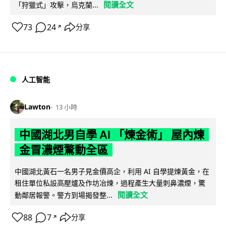
閱讀全文
「狩獵式」攻擊，烏克蘭...
73
24
分享
↗
人工智能
Lawton
13 小時
中國湖北男自學 AI 「煉金術」 屋內煉
金冒濃煙驚動全區
中國湖北黃石一名男子見金價高企，利用 AI 自學提煉黃金，在
租住單位私設高壓爐及作坊冶煉，過程產生大量刺鼻濃煙，驚
閱讀全文
動鄰居報警。警方到場揭發整...
88
7
分享
↗