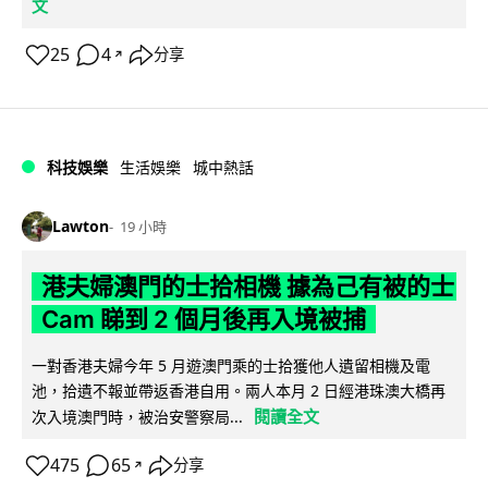
文
25
4
分享
↗
科技娛樂
生活娛樂
城中熱話
Lawton
19 小時
港夫婦澳門的士拾相機 據為己有被的士
Cam 睇到 2 個月後再入境被捕
一對香港夫婦今年 5 月遊澳門乘的士拾獲他人遺留相機及電
池，拾遺不報並帶返香港自用。兩人本月 2 日經港珠澳大橋再
閱讀全文
次入境澳門時，被治安警察局...
475
65
分享
↗