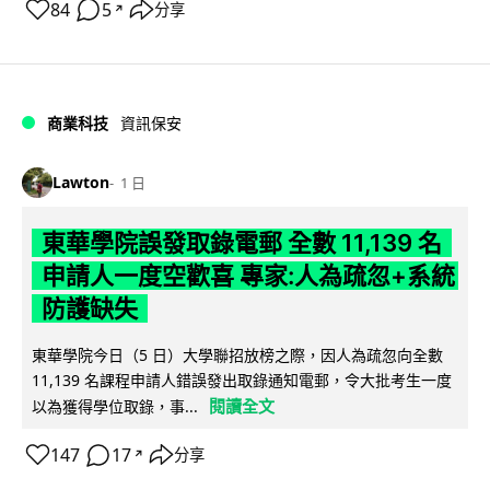
84
5
分享
↗
商業科技
資訊保安
Lawton
1 日
東華學院誤發取錄電郵 全數 11,139 名
申請人一度空歡喜 專家:人為疏忽+系統
防護缺失
東華學院今日（5 日）大學聯招放榜之際，因人為疏忽向全數
11,139 名課程申請人錯誤發出取錄通知電郵，令大批考生一度
閱讀全文
以為獲得學位取錄，事...
147
17
分享
↗