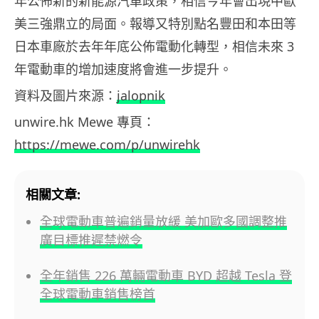
年公佈新的新能源汽車政策，相信今年會出現中歐
美三強鼎立的局面。報導又特別點名豐田和本田等
日本車廠於去年年底公佈電動化轉型，相信未來 3
年電動車的增加速度將會進一步提升。
資料及圖片來源：
jalopnik
unwire.hk Mewe 專頁：
https://mewe.com/p/unwirehk
相關文章:
全球電動車普遍銷量放緩 美加歐多國調整推
廣目標推遲禁燃令
全年銷售 226 萬輛電動車 BYD 超越 Tesla 登
全球電動車銷售榜首