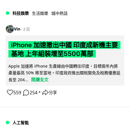
科技娛樂
生活娛樂
城中熱話
Vin
2 日
iPhone 加速撤出中國 印度成新機主要
基地 上年組裝增至5500萬部
Apple 加速將 iPhone 生產線由中國轉往印度，目標兩年內將
產量最高 50% 移至當地。印度政府推出關稅豁免及稅務優惠延
閱讀全文
長至 204...
559
254
分享
↗
人工智能