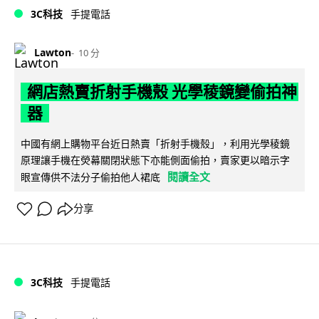
3C科技
手提電話
Lawton
10 分
網店熱賣折射手機殼 光學稜鏡變偷拍神
器
中國有網上購物平台近日熱賣「折射手機殼」，利用光學稜鏡
原理讓手機在熒幕關閉狀態下亦能側面偷拍，賣家更以暗示字
閱讀全文
眼宣傳供不法分子偷拍他人裙底
分享
3C科技
手提電話