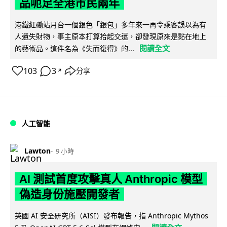
品呃足全港市民兩年
港鐵紅磡站月台一個銀色「銀包」多年來一再令乘客誤以為有
人遺失財物，事主原本打算拾起交還，卻發現原來是黏在地上
閱讀全文
的藝術品。這件名為《失而復得》的...
103
3
分享
↗
人工智能
Lawton
9 小時
AI 測試首度攻擊真人 Anthropic 模型
偽造身份施壓開發者
英國 AI 安全研究所（AISI）發布報告，指 Anthropic Mythos