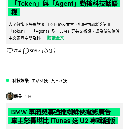
「Token」與「Agent」動搖科技話語
權
人民網旗下評論於 8 月 6 日發表文章，批評中國廣泛使用
「Token」、「Agent」及「LLM」等英文術語，認為做法侵蝕
閱讀全文
中文表意空間及科...
704
305
分享
↗
科技娛樂
生活科技
汽車科技
藍骨
1 日
BMW 車廂熒幕強推蜘蛛俠電影廣告
車主怒轟堪比 iTunes 送 U2 專輯翻版