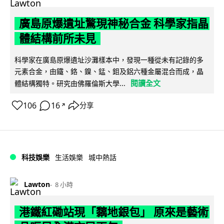
廣島原爆遺址驚現神秘合金 科學家指晶
體結構前所未見
科學家在廣島原爆遺址沙灘樣本中，發現一種從未有記錄的多
元素合金，由鐵、鉻、鎳、錳、鉬及鋁六種金屬混合而成，晶
閱讀全文
體結構獨特。研究由佛羅倫斯大學...
106
16
分享
↗
科技娛樂
生活娛樂
城中熱話
Lawton
8 小時
港鐵紅磡站現「黐地銀包」 原來是藝術