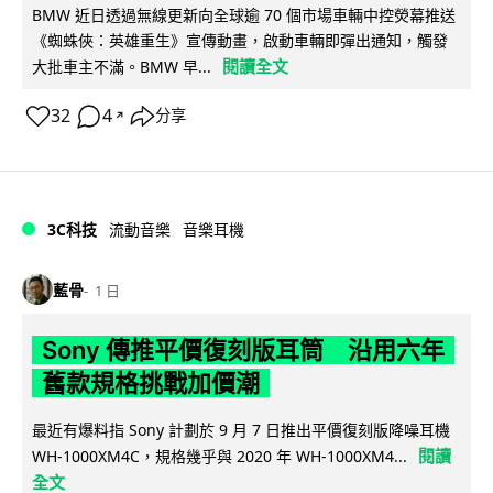
BMW 近日透過無線更新向全球逾 70 個市場車輛中控熒幕推送
《蜘蛛俠：英雄重生》宣傳動畫，啟動車輛即彈出通知，觸發
閱讀全文
大批車主不滿。BMW 早...
32
4
分享
↗
3C科技
流動音樂
音樂耳機
藍骨
1 日
Sony 傳推平價復刻版耳筒 沿用六年
舊款規格挑戰加價潮
最近有爆料指 Sony 計劃於 9 月 7 日推出平價復刻版降噪耳機
閱讀
WH-1000XM4C，規格幾乎與 2020 年 WH-1000XM4...
全文