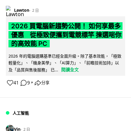
Lawton
2 日
2026 買電腦新趨勢公開！ 如何享最多
優惠 從極致便攜到電競標竿 揀選啱你
的高效能 PC
2026 年的電腦選購基準已經全面升級。除了基本效能，「極致
輕量化」、「機身美學」、「AI算力」、「前瞻技術加持」以
閱讀全文
及「品質與售後服務」 已...
41
9
分享
↗
人工智能
Vin
2 日