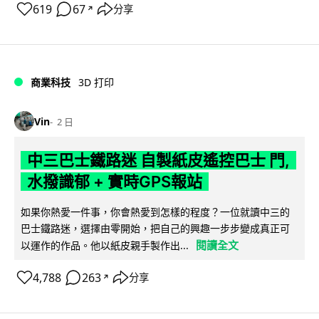
619
67
分享
↗
商業科技
3D 打印
Vin
2 日
中三巴士鐵路迷 自製紙皮遙控巴士 門,
水撥識郁 + 實時GPS報站
如果你熱愛一件事，你會熱愛到怎樣的程度？一位就讀中三的
巴士鐵路迷，選擇由零開始，把自己的興趣一步步變成真正可
閱讀全文
以運作的作品。他以紙皮親手製作出...
4,788
263
分享
↗