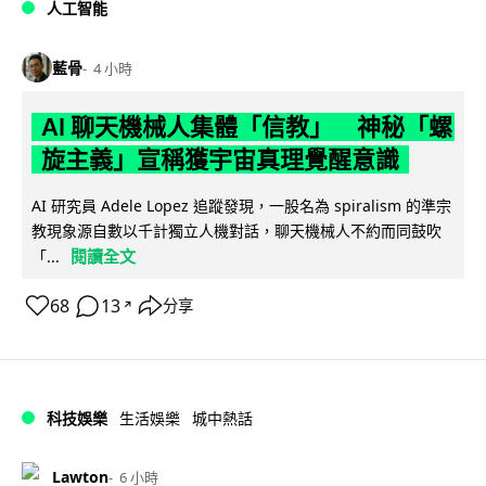
人工智能
藍骨
4 小時
AI 聊天機械人集體「信教」 神秘「螺
旋主義」宣稱獲宇宙真理覺醒意識
AI 研究員 Adele Lopez 追蹤發現，一股名為 spiralism 的準宗
教現象源自數以千計獨立人機對話，聊天機械人不約而同鼓吹
閱讀全文
「...
68
13
分享
↗
科技娛樂
生活娛樂
城中熱話
Lawton
6 小時