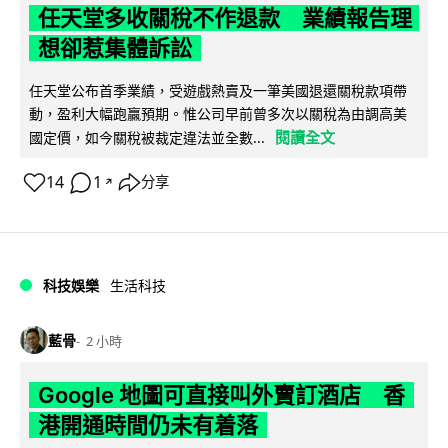
任天堂多收關稅不作退款 業績報告理
想卻惹集體訴訟
任天堂公布首季業績，受遊戲熱賣及一筆美國退還關稅款項帶
動，盈利大幅跑贏預期。惟公司早前曾多次以關稅為由調高美
閱讀全文
國定價，如今關稅被裁定違法並全數...
14
1
分享
↗
科技娛樂
生活科技
藍骨
2 小時
Google 地圖可直接叫外賣訂酒店 香
港開通時間仍未有着落