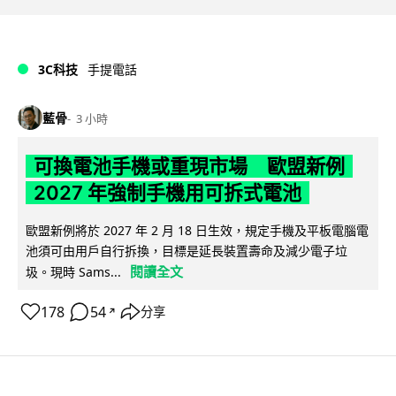
3C科技
手提電話
藍骨
3 小時
可換電池手機或重現市場 歐盟新例
2027 年強制手機用可拆式電池
歐盟新例將於 2027 年 2 月 18 日生效，規定手機及平板電腦電
池須可由用戶自行拆換，目標是延長裝置壽命及減少電子垃
閱讀全文
圾。現時 Sams...
178
54
分享
↗