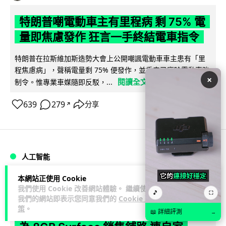
特朗普嘲電動車主有里程病 剩 75% 電
量即焦慮發作 狂言一手終結電車指令
特朗普在拉斯維加斯造勢大會上公開嘲諷電動車車主患有「里
程焦慮病」，聲稱電量剩 75% 便發作，並重申已廢除電動車強
×
閱讀全文
制令。惟專業車媒隨即反駁，...
639
279
分享
↗
人工智能
本網站正使用 Cookie
Lawton
2 日
我們使用 Cookie 改善網站體驗。 繼續使用
🎵
⛶
我們的網站即表示您同意我們的
Cookie 政
策
。
微軟刪走 32GB RAM 遊戲建議 分析:
📖 詳細評測
→