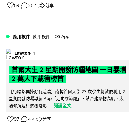
69
20
分享
↗
iOS App
應用軟件
應用軟件
Lawton
1 日
首爾大生 2 星期開發防曬地圖 一日暴增
2 萬人下載衝榜首
【行路都要揀好有遮陰】南韓首爾大學 23 歲學生劉敏俊利用 2
星期開發防曬導航 App「走向陰涼處」，結合建築物高度、太
閱讀全文
陽仰角及行道樹陰影...
97
4
分享
↗