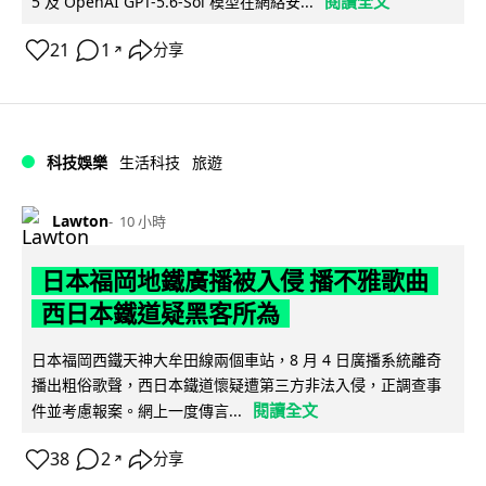
閱讀全文
5 及 OpenAI GPT-5.6-Sol 模型在網絡安...
21
1
分享
↗
科技娛樂
生活科技
旅遊
Lawton
10 小時
日本福岡地鐵廣播被入侵 播不雅歌曲
西日本鐵道疑黑客所為
日本福岡西鐵天神大牟田線兩個車站，8 月 4 日廣播系統離奇
播出粗俗歌聲，西日本鐵道懷疑遭第三方非法入侵，正調查事
閱讀全文
件並考慮報案。網上一度傳言...
38
2
分享
↗