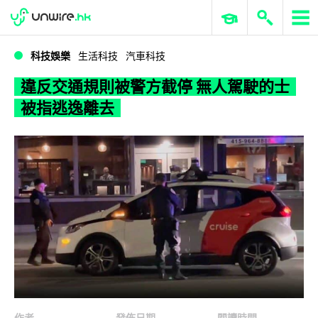
WWDC 2026
GenAI 與雲端科技專區
ERP 與商業 AI
違反交通規則被警方截停 無人駕駛的士被指逃逸離去
科技娛樂
生活科技
汽車科技
違反交通規則被警方截停 無人駕駛的士
被指逃逸離去
作者
發佈日期
閱讀時間