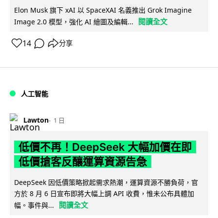
Elon Musk 旗下 xAI 以 SpaceXAI 名義推出 Grok Imagine
閱讀全文
Image 2.0 模型，強化 AI 繪圖及編輯...
14
分享
人工智能
Lawton
1 日
低價不再！DeepSeek 大幅加價在即
低價搶客反釀運算資源告急
DeepSeek 因低價策略掀起需求熱潮，運算資源不勝負荷，官
方於 8 月 6 日宣布即將大幅上調 API 收費，惟未公布具體加
閱讀全文
幅。事件與...