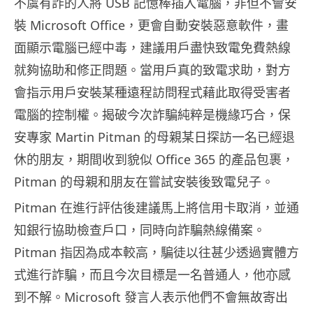
不虞有詐的人將 USB 記憶棒插入電腦，非但不會安
裝 Microsoft Office，更會自動安裝惡意軟件，畫
面顯示電腦已經中毒，建議用戶盡快致電免費熱線
就夠協助和修正問題。當用戶真的致電求助，對方
會指示用戶安裝某種遠程訪問程式藉此取得受害者
電腦的控制權。揭破今次詐騙純粹是機緣巧合，保
安專家 Martin Pitman 的母親某日探訪一名已經退
休的朋友，期間收到貌似 Office 365 的產品包裹，
Pitman 的母親和朋友在嘗試安裝後致電兒子。
Pitman 在進行評估後建議馬上將信用卡取消，並通
知銀行協助檢查戶口，同時向詐騙熱線備案。
Pitman 指因為成本較高，騙徒以往甚少透過實體方
式進行詐騙，而且今次目標是一名普通人，他亦感
到不解。Microsoft 發言人表示他們不會無故寄出