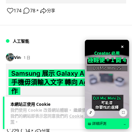
174
78
分享
↗
人工智能
×
Vin
1 日
Samsung 展示 Galaxy AI 新方向 未來
手機毋須輸入文字 轉向 Agent 全自動操
作
Samsung 電子 MX 部門顧客體驗辦公室主管兼副總裁 Jay Kim
本網站正使用 Cookie
我們使用 Cookie 改善網站體驗。 繼續使用
閱讀全
表示，品牌正推動 Galaxy AI 邁向全自動化 Agent...
🎵
⛶
我們的網站即表示您同意我們的
Cookie 政
文
策
。
📖 詳細評測
→
29
4
分享
↗