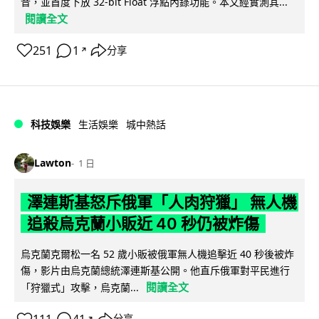
音，並首度下放 32-bit Float 浮點內錄功能。本文經實測其...
閱讀全文
251
1
分享
↗
科技娛樂
生活娛樂
城中熱話
Lawton
1 日
澤連斯基怒斥俄軍「人肉狩獵」 無人機
追殺烏克蘭小販近 40 秒仍被炸傷
烏克蘭克爾松一名 52 歲小販被俄軍無人機追擊近 40 秒後被炸
傷，影片由烏克蘭總統澤連斯基公開。他直斥俄軍對平民進行
閱讀全文
「狩獵式」攻擊，烏克蘭...
分享
↗