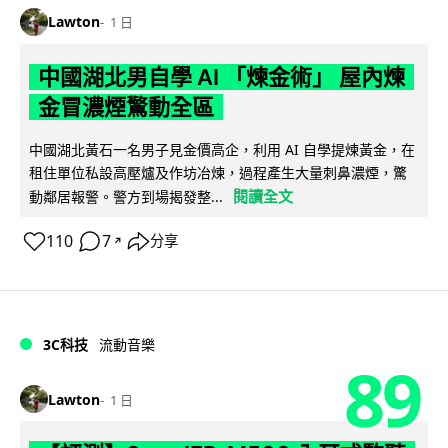
Lawton
1 日
中國湖北男自學 AI 「煉金術」 屋內煉
金冒濃煙驚動全區
中國湖北黃石一名男子見金價高企，利用 AI 自學提煉黃金，在
租住單位私設高壓爐及作坊冶煉，過程產生大量刺鼻濃煙，驚
閱讀全文
動鄰居報警。警方到場揭發整...
110
7
分享
↗
3C科技
流動音樂
89
Lawton
1 日