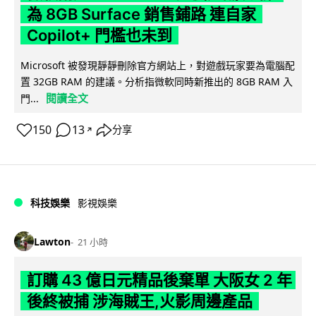
為 8GB Surface 銷售鋪路 連自家
Copilot+ 門檻也未到
Microsoft 被發現靜靜刪除官方網站上，對遊戲玩家要為電腦配
置 32GB RAM 的建議。分析指微軟同時新推出的 8GB RAM 入
閱讀全文
門...
150
13
分享
↗
科技娛樂
影視娛樂
Lawton
21 小時
訂購 43 億日元精品後棄單 大阪女 2 年
後終被捕 涉海賊王,火影周邊產品