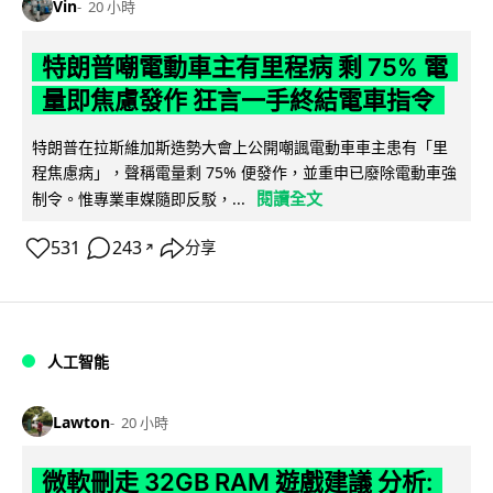
Vin
20 小時
特朗普嘲電動車主有里程病 剩 75% 電
量即焦慮發作 狂言一手終結電車指令
特朗普在拉斯維加斯造勢大會上公開嘲諷電動車車主患有「里
程焦慮病」，聲稱電量剩 75% 便發作，並重申已廢除電動車強
閱讀全文
制令。惟專業車媒隨即反駁，...
531
243
分享
↗
人工智能
Lawton
20 小時
微軟刪走 32GB RAM 遊戲建議 分析: