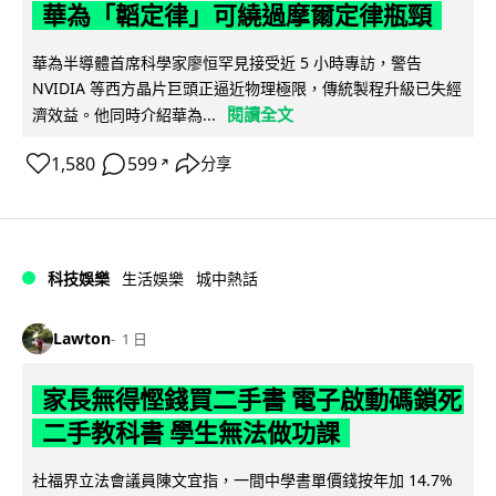
華為「韜定律」可繞過摩爾定律瓶頸
華為半導體首席科學家廖恒罕見接受近 5 小時專訪，警告
NVIDIA 等西方晶片巨頭正逼近物理極限，傳統製程升級已失經
閱讀全文
濟效益。他同時介紹華為...
1,580
599
分享
↗
科技娛樂
生活娛樂
城中熱話
Lawton
1 日
家長無得慳錢買二手書 電子啟動碼鎖死
二手教科書 學生無法做功課
社福界立法會議員陳文宜指，一間中學書單價錢按年加 14.7%