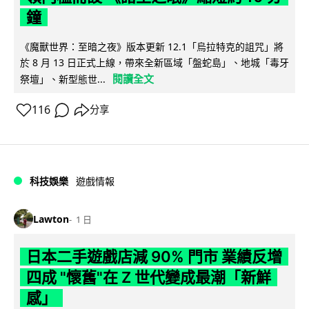
鐘
《魔獸世界：至暗之夜》版本更新 12.1「烏拉特克的詛咒」將
於 8 月 13 日正式上線，帶來全新區域「盤蛇島」、地城「毒牙
閱讀全文
祭壇」、新型態世...
116
分享
科技娛樂
遊戲情報
Lawton
1 日
日本二手遊戲店減 90% 門市 業績反增
四成 "懷舊"在 Z 世代變成最潮「新鮮
感」