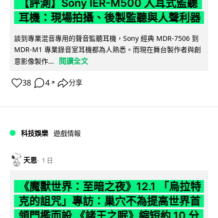
【評測】Sony IER-M500 入耳式監聽
耳機：現場拍攝、後製監聽與人聲利器
談到專業混音專用的聲音監聽耳機，Sony 經典 MDR-7506 到
MDR-M1 專業錄音室耳機都為人熟悉。而現在舞台製作者與創
閱讀全文
意影像製作...
38
4
分享
↗
科技娛樂
遊戲情報
天恩
1 日
《魔獸世界：至暗之夜》12.1 「烏拉特
克的詛咒」專訪：巢穴不為提高世界首
領門檻而設 《諸王之眠》縮短約 10 分