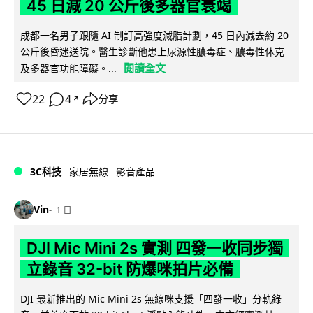
45 日減 20 公斤後多器官衰竭
成都一名男子跟隨 AI 制訂高強度減脂計劃，45 日內減去約 20
公斤後昏迷送院。醫生診斷他患上尿源性膿毒症、膿毒性休克
閱讀全文
及多器官功能障礙。...
22
4
分享
↗
3C科技
家居無線
影音產品
Vin
1 日
DJI Mic Mini 2s 實測 四發一收同步獨
立錄音 32-bit 防爆咪拍片必備
DJI 最新推出的 Mic Mini 2s 無線咪支援「四發一收」分軌錄