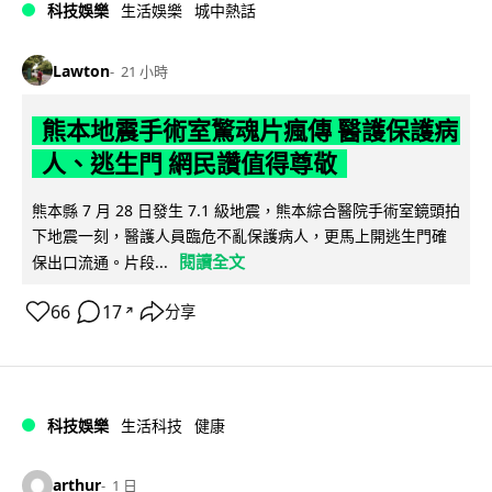
科技娛樂
生活娛樂
城中熱話
Lawton
21 小時
熊本地震手術室驚魂片瘋傳 醫護保護病
人、逃生門 網民讚值得尊敬
熊本縣 7 月 28 日發生 7.1 級地震，熊本綜合醫院手術室鏡頭拍
下地震一刻，醫護人員臨危不亂保護病人，更馬上開逃生門確
閱讀全文
保出口流通。片段...
66
17
分享
↗
科技娛樂
生活科技
健康
arthur
1 日