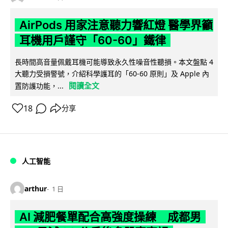
AirPods 用家注意聽力響紅燈 醫學界籲
耳機用戶謹守「60-60」鐵律
長時間高音量佩戴耳機可能導致永久性噪音性聽損。本文盤點 4
大聽力受損警號，介紹科學護耳的「60-60 原則」及 Apple 內
閱讀全文
置防護功能，...
18
分享
人工智能
arthur
1 日
AI 減肥餐單配合高強度操練 成都男