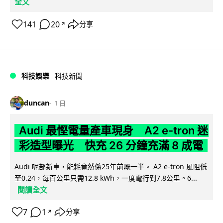
全文
141
20
分享
↗
科技娛樂
科技新聞
duncan
1 日
Audi 最慳電量產車現身 A2 e-tron 迷
彩造型曝光 快充 26 分鐘充滿 8 成電
Audi 呢部新車，能耗竟然係25年前嘅一半。 A2 e-tron 風阻低
至0.24，每百公里只需12.8 kWh，一度電行到7.8公里。6...
閱讀全文
7
1
分享
↗