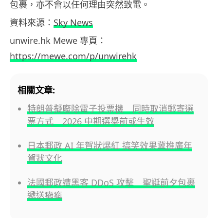
包裹，亦不會以任何理由突然致電。
資料來源：
Sky News
unwire.hk Mewe 專頁：
https://mewe.com/p/unwirehk
相關文章:
特朗普擬廢除電子投票機 同時取消郵寄選
票方式 2026 中期選舉前或生效
日本郵政 AI 年賀狀爆紅 搞笑效果冀推廣年
賀狀文化
法國郵政遭黑客 DDoS 攻擊 聖誕前夕包裹
遞送癱瘓