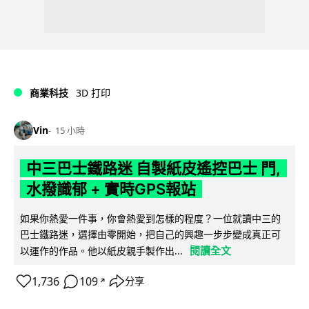
商業科技
3D 打印
Vin
15 小時
中三巴士鐵路迷 自製紙皮遙控巴士 門,
水撥識郁 + 實時GPS報站
如果你熱愛一件事，你會熱愛到怎樣的程度？一位就讀中三的
巴士鐵路迷，選擇由零開始，把自己的興趣一步步變成真正可
閱讀全文
以運作的作品。他以紙皮親手製作出...
1,736
109
分享
↗