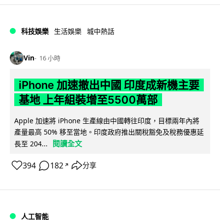
科技娛樂
生活娛樂
城中熱話
Vin
16 小時
iPhone 加速撤出中國 印度成新機主要
基地 上年組裝增至5500萬部
Apple 加速將 iPhone 生產線由中國轉往印度，目標兩年內將
產量最高 50% 移至當地。印度政府推出關稅豁免及稅務優惠延
閱讀全文
長至 204...
394
182
分享
↗
人工智能