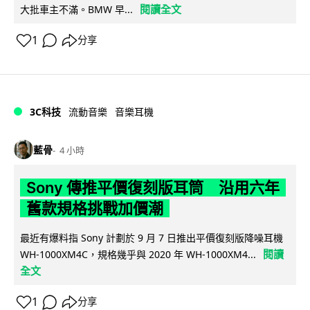
閱讀全文
大批車主不滿。BMW 早...
1
分享
3C科技
流動音樂
音樂耳機
藍骨
4 小時
Sony 傳推平價復刻版耳筒 沿用六年
舊款規格挑戰加價潮
最近有爆料指 Sony 計劃於 9 月 7 日推出平價復刻版降噪耳機
閱讀
WH-1000XM4C，規格幾乎與 2020 年 WH-1000XM4...
全文
1
分享