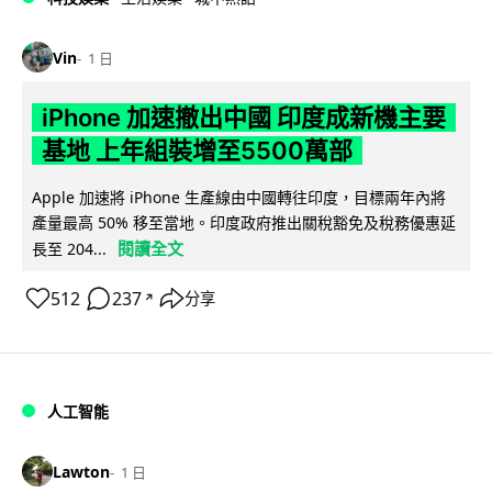
Vin
1 日
iPhone 加速撤出中國 印度成新機主要
基地 上年組裝增至5500萬部
Apple 加速將 iPhone 生產線由中國轉往印度，目標兩年內將
產量最高 50% 移至當地。印度政府推出關稅豁免及稅務優惠延
閱讀全文
長至 204...
512
237
分享
↗
人工智能
Lawton
1 日