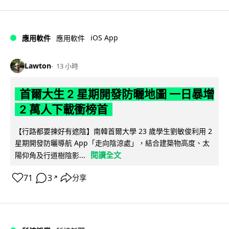
iOS App
應用軟件
應用軟件
Lawton
13 小時
首爾大生 2 星期開發防曬地圖 一日暴增
2 萬人下載衝榜首
【行路都要揀好有遮陰】南韓首爾大學 23 歲學生劉敏俊利用 2
星期開發防曬導航 App「走向陰涼處」，結合建築物高度、太
閱讀全文
陽仰角及行道樹陰影...
71
3
分享
↗