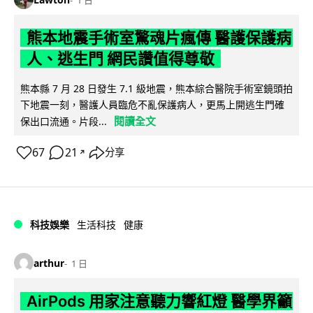
熊本地震手術室驚魂片瘋傳 醫護保護病
人、逃生門 網民讚值得尊敬
熊本縣 7 月 28 日發生 7.1 級地震，熊本綜合醫院手術室鏡頭拍
下地震一刻，醫護人員臨危不亂保護病人，更馬上開逃生門確
閱讀全文
保出口流通。片段...
67
21
分享
↗
科技娛樂
生活科技
健康
arthur
1 日
AirPods 用家注意聽力響紅燈 醫學界籲