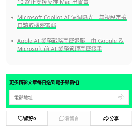
10 終止支援反推 Mac 出貨量
Microsoft Copilot AI 漏洞曝光 無視設定擅
自讀取機密電郵
Apple AI 業務戰略高層退職 由 Google 及
Microsoft 前 AI 業務管理高層接手
📮
更多精彩文章每日送到電子郵箱
讚好
0
看留言
分享