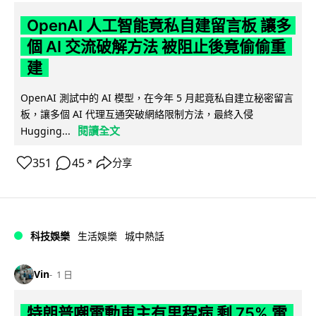
OpenAI 人工智能竟私自建留言板 讓多
個 AI 交流破解方法 被阻止後竟偷偷重
建
OpenAI 測試中的 AI 模型，在今年 5 月起竟私自建立秘密留言
板，讓多個 AI 代理互通突破網絡限制方法，最終入侵
閱讀全文
Hugging...
351
45
分享
↗
科技娛樂
生活娛樂
城中熱話
Vin
1 日
特朗普嘲電動車主有里程病 剩 75% 電