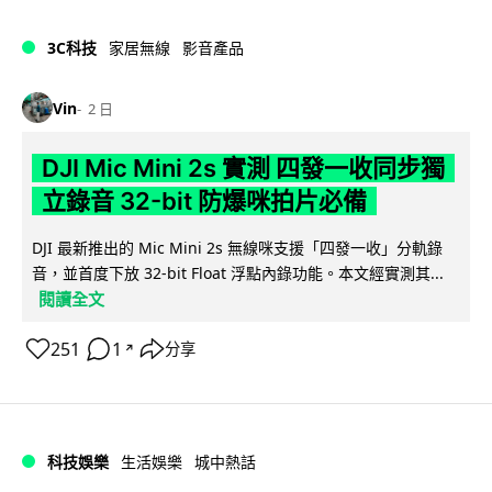
3C科技
家居無線
影音產品
Vin
2 日
DJI Mic Mini 2s 實測 四發一收同步獨
立錄音 32-bit 防爆咪拍片必備
DJI 最新推出的 Mic Mini 2s 無線咪支援「四發一收」分軌錄
音，並首度下放 32-bit Float 浮點內錄功能。本文經實測其...
閱讀全文
251
1
分享
↗
科技娛樂
生活娛樂
城中熱話