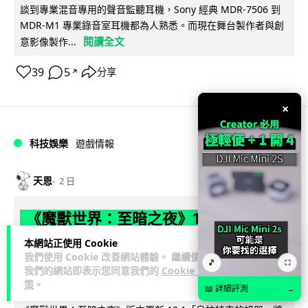
談到專業混音專用的聲音監聽耳機，Sony 經典 MDR-7506 到
MDR-M1 專業錄音室耳機都為人熟悉。而現在舞台製作者與創
閱讀全文
意影像製作...
39
5
分享
↗
×
科技娛樂
遊戲情報
天恩
2 日
《魔獸世界：至暗之夜》12.1 「烏拉特
克的詛咒」專訪：巢穴不為提高世界首
本網站正使用 Cookie
我們使用 Cookie 改善網站體驗。 繼續使用
領門檻而設 《諸王之眠》縮短約 10 分
🎵
⛶
我們的網站即表示您同意我們的
Cookie 政
鐘
策
。
📖 詳細評測
→