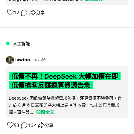
12
分享
人工智能
Lawton
10 小時
低價不再！DeepSeek 大幅加價在即
低價搶客反釀運算資源告急
DeepSeek 因低價策略掀起需求熱潮，運算資源不勝負荷，官
方於 8 月 6 日宣布即將大幅上調 API 收費，惟未公布具體加
閱讀全文
幅。事件與...
53
16
分享
↗