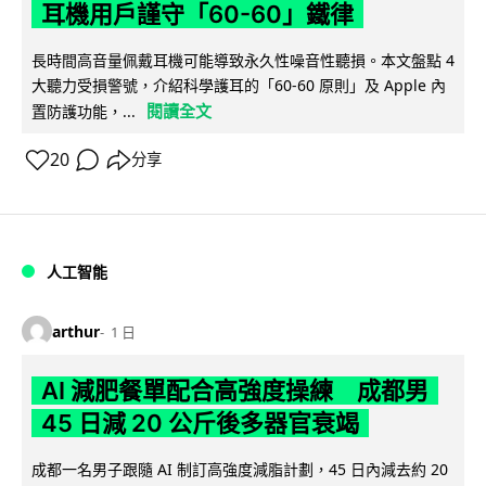
耳機用戶謹守「60-60」鐵律
長時間高音量佩戴耳機可能導致永久性噪音性聽損。本文盤點 4
大聽力受損警號，介紹科學護耳的「60-60 原則」及 Apple 內
閱讀全文
置防護功能，...
20
分享
人工智能
arthur
1 日
AI 減肥餐單配合高強度操練 成都男
45 日減 20 公斤後多器官衰竭
成都一名男子跟隨 AI 制訂高強度減脂計劃，45 日內減去約 20