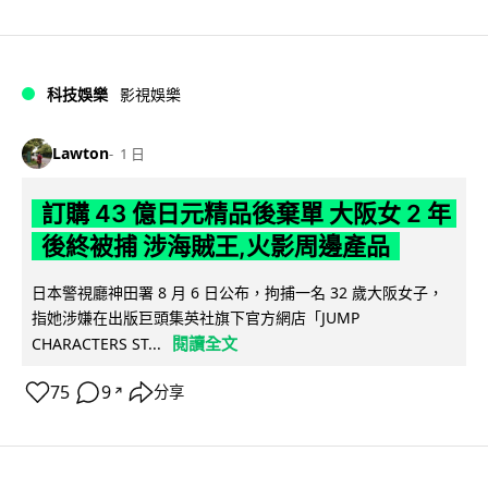
科技娛樂
影視娛樂
Lawton
1 日
訂購 43 億日元精品後棄單 大阪女 2 年
後終被捕 涉海賊王,火影周邊產品
日本警視廳神田署 8 月 6 日公布，拘捕一名 32 歲大阪女子，
指她涉嫌在出版巨頭集英社旗下官方網店「JUMP
閱讀全文
CHARACTERS ST...
75
9
分享
↗