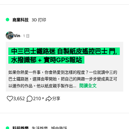
商業科技
3D 打印
Vin
1 日
中三巴士鐵路迷 自製紙皮遙控巴士 門,
水撥識郁 + 實時GPS報站
如果你熱愛一件事，你會熱愛到怎樣的程度？一位就讀中三的
巴士鐵路迷，選擇由零開始，把自己的興趣一步步變成真正可
閱讀全文
以運作的作品。他以紙皮親手製作出...
3,652
210
分享
↗
科技娛樂
生活娛樂
城中熱話