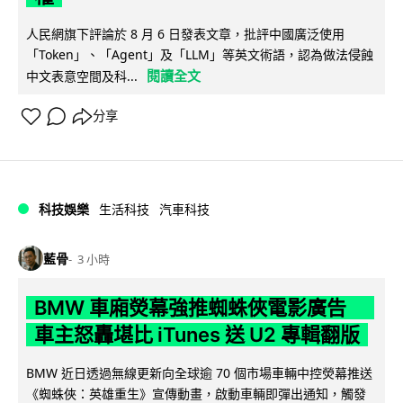
人民網旗下評論於 8 月 6 日發表文章，批評中國廣泛使用
「Token」、「Agent」及「LLM」等英文術語，認為做法侵蝕
閱讀全文
中文表意空間及科...
分享
科技娛樂
生活科技
汽車科技
藍骨
3 小時
BMW 車廂熒幕強推蜘蛛俠電影廣告
車主怒轟堪比 iTunes 送 U2 專輯翻版
BMW 近日透過無線更新向全球逾 70 個市場車輛中控熒幕推送
《蜘蛛俠：英雄重生》宣傳動畫，啟動車輛即彈出通知，觸發