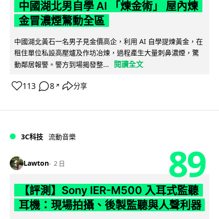
中國湖北男自學 AI 「煉金術」 屋內煉
金冒濃煙驚動全區
中國湖北黃石一名男子見金價高企，利用 AI 自學提煉黃金，在
租住單位私設高壓爐及作坊冶煉，過程產生大量刺鼻濃煙，驚
閱讀全文
動鄰居報警。警方到場揭發整...
113
8
分享
↗
3C科技
流動音樂
89
Lawton
2 日
【評測】Sony IER-M500 入耳式監聽
耳機：現場拍攝、後製監聽與人聲利器