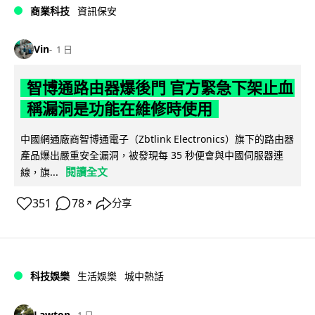
商業科技
資訊保安
Vin
1 日
智博通路由器爆後門 官方緊急下架止血
稱漏洞是功能在維修時使用
中國網通廠商智博通電子（Zbtlink Electronics）旗下的路由器
產品爆出嚴重安全漏洞，被發現每 35 秒便會與中國伺服器連
閱讀全文
線，旗...
351
78
分享
↗
科技娛樂
生活娛樂
城中熱話
Lawton
1 日