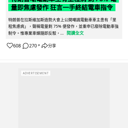
量即焦慮發作 狂言一手終結電車指令
特朗普在拉斯維加斯造勢大會上公開嘲諷電動車車主患有「里
程焦慮病」，聲稱電量剩 75% 便發作，並重申已廢除電動車強
閱讀全文
制令。惟專業車媒隨即反駁，...
608
270
分享
↗
ADVERTISEMENT