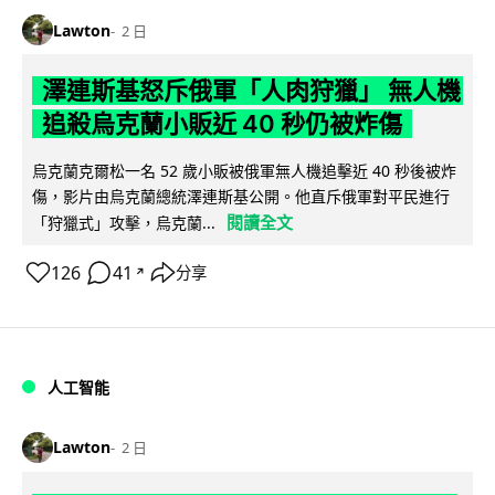
Lawton
2 日
澤連斯基怒斥俄軍「人肉狩獵」 無人機
追殺烏克蘭小販近 40 秒仍被炸傷
烏克蘭克爾松一名 52 歲小販被俄軍無人機追擊近 40 秒後被炸
傷，影片由烏克蘭總統澤連斯基公開。他直斥俄軍對平民進行
閱讀全文
「狩獵式」攻擊，烏克蘭...
126
41
分享
↗
人工智能
Lawton
2 日