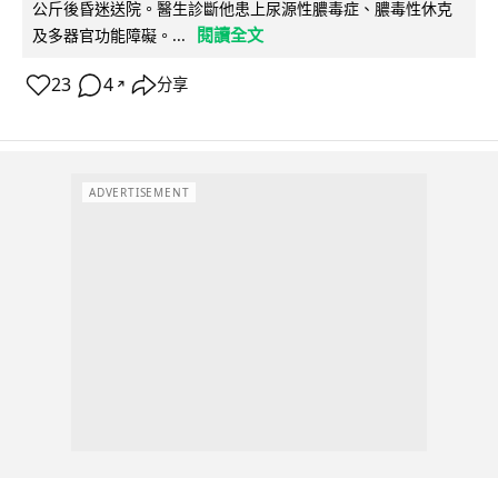
公斤後昏迷送院。醫生診斷他患上尿源性膿毒症、膿毒性休克
閱讀全文
及多器官功能障礙。...
23
4
分享
↗
ADVERTISEMENT