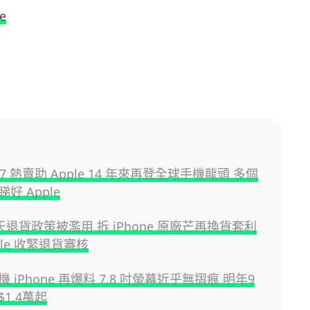
e
 17 熱賣助 Apple 14 年來再登全球手機龍頭 多個
好 Apple
 天退貨政策被濫用 拆 iPhone 原廠芒再換貨套利
ple 收緊退貨審核
摺機 iPhone 再爆料 7.8 吋螢幕近乎無摺痕 明年9
1.4萬起