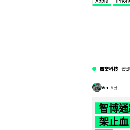
Apple
iPhon
商業科技
資
Vin
8 分
智博通
架止血