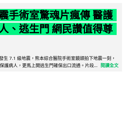
震手術室驚魂片瘋傳 醫護
人、逃生門 網民讚值得尊
8 日發生 7.1 級地震，熊本綜合醫院手術室鏡頭拍下地震一刻，
保護病人，更馬上開逃生門確保出口流通。片段...
閱讀全文