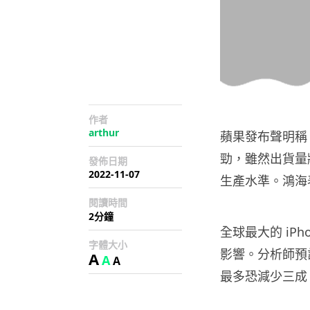
作者
arthur
蘋果發布聲明稱，iPh
勁，雖然出貨量
發佈日期
2022-11-07
生產水準。鴻海
閱讀時間
2分鐘
全球最大的 iP
字體大小
影響。分析師預計第
A
A
A
最多恐減少三成