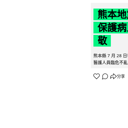
熊本地
保護病
敬
熊本縣 7 月 2
醫護人員臨危不亂
分享