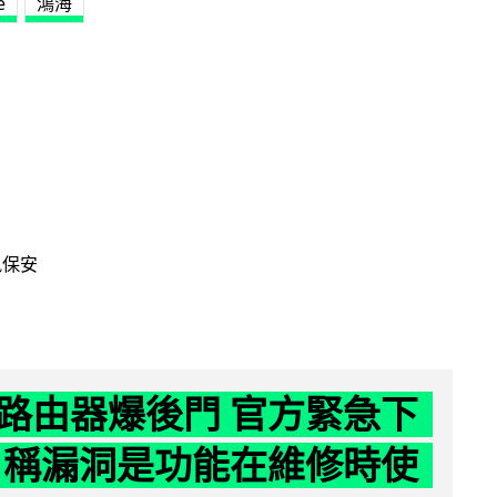
e
鴻海
訊保安
路由器爆後門 官方緊急下
 稱漏洞是功能在維修時使