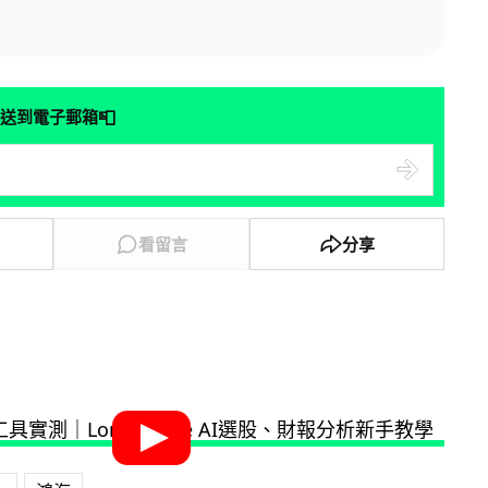
📮
送到電子郵箱
看留言
分享