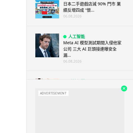
日本二手遊戲店減 90% 門市 業
績反增四成 “懷...
06.08.2026
人工智能
Meta AI 模型測試期間入侵他家
公司 三大 AI 巨頭接連曝安全
漏...
06.08.2026
科技新聞
Audi 最慳電量產車現身 A2 e-
tron 迷彩造型曝光 快充 2...
ADVERTISEMENT
06.08.2026
城中熱話
法國 8 月 11 日出新例 未經同意
嚴禁 Cold Call 違規企...