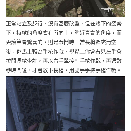
正常站立及步行，沒有甚麼改變，但在蹲下的姿勢
下，持槍的角度會有所向上，貼近真實的角度，而
更讓筆者驚喜的，則是戰鬥時，當長槍彈夾清空
後，你馬上轉為手槍作戰，視覺上你會看見左手會
拉開長槍少許，再以右手單控制手槍作戰，再過數
秒時間後，才會放下長槍，用雙手手持手槍作戰。