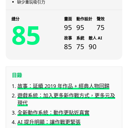
缺少重玩吸引力
總分
畫面
動作設計
聲效
85
95
95
75
故事
系統
敵人 AI
85
75
90
目錄
故事：延續 2019 年作品 + 經典人物回歸
遊戲系統：加入更多新作戰方式，更多元及
現代
全新動作系統：動作更貼近真實
AI 提升明顯：讓作戰更緊張