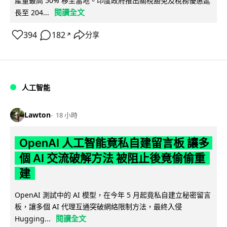
產量最高 50% 移至當地。印度政府推出關稅豁免及稅務優惠延
閱讀全文
長至 204...
394
182
分享
↗
人工智能
Lawton
18 小時
OpenAI 人工智能竟私自建留言板 讓多
個 AI 交流破解方法 被阻止後竟偷偷重
建
OpenAI 測試中的 AI 模型，在今年 5 月起竟私自建立秘密留言
板，讓多個 AI 代理互通突破網絡限制方法，最終入侵
閱讀全文
Hugging...