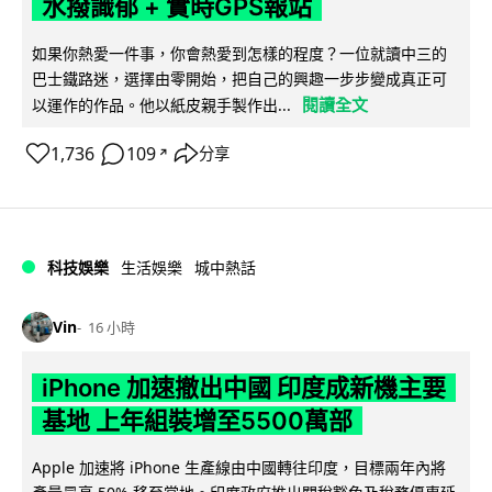
水撥識郁 + 實時GPS報站
如果你熱愛一件事，你會熱愛到怎樣的程度？一位就讀中三的
巴士鐵路迷，選擇由零開始，把自己的興趣一步步變成真正可
閱讀全文
以運作的作品。他以紙皮親手製作出...
1,736
109
分享
↗
科技娛樂
生活娛樂
城中熱話
Vin
16 小時
iPhone 加速撤出中國 印度成新機主要
基地 上年組裝增至5500萬部
Apple 加速將 iPhone 生產線由中國轉往印度，目標兩年內將