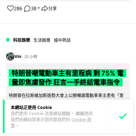
286
38
分享
↗
科技娛樂
生活娛樂
城中熱話
Vin
20 小時
特朗普嘲電動車主有里程病 剩 75% 電
量即焦慮發作 狂言一手終結電車指令
特朗普在拉斯維加斯造勢大會上公開嘲諷電動車車主患有「里
程焦慮病」，聲稱電量剩 75% 便發作，並重申已廢除電動車強
本網站正使用 Cookie
閱讀全文
制令。惟專業車媒隨即反駁，...
我們使用 Cookie 改善網站體驗。 繼續使用
我們的網站即表示您同意我們的
Cookie 政
531
243
分享
↗
策
。