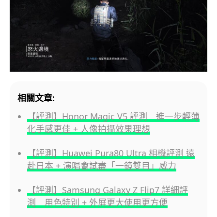
相關文章:
【評測】Honor Magic V5 評測 進一步輕薄
化手感更佳 + 人像拍攝效果理想
【評測】Huawei Pura80 Ultra 相機評測 遠
赴日本 + 演唱會試盡「一鏡雙目」威力
【評測】Samsung Galaxy Z Flip7 詳細評
測 用色特別 + 外屏更大使用更方便