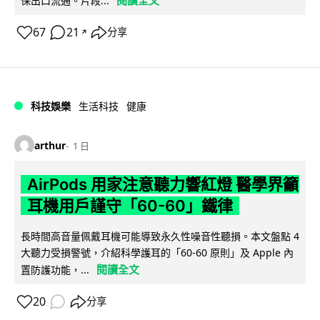
閱讀全文
保出口流通。片段...
67
21
分享
↗
科技娛樂
生活科技
健康
arthur
1 日
AirPods 用家注意聽力響紅燈 醫學界籲
耳機用戶謹守「60-60」鐵律
長時間高音量佩戴耳機可能導致永久性噪音性聽損。本文盤點 4
大聽力受損警號，介紹科學護耳的「60-60 原則」及 Apple 內
閱讀全文
置防護功能，...
20
分享