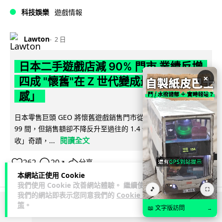
科技娛樂
遊戲情報
Lawton
2 日
日本二手遊戲店減 90% 門市 業績反增
×
四成 "懷舊"在 Z 世代變成最潮「新鮮
感」
日本零售巨頭 GEO 將懷舊遊戲銷售門市從 1,000 間大幅減至
99 間，但銷售額卻不降反升至過往的 1.4 倍。做到「減店增
閱讀全文
收」奇蹟，...
262
20
分享
↗
本網站正使用 Cookie
我們使用 Cookie 改善網站體驗。 繼續使用
🎵
⛶
我們的網站即表示您同意我們的
Cookie 政
策
。
📖 文字版訪問
→
ADVERTISEMENT