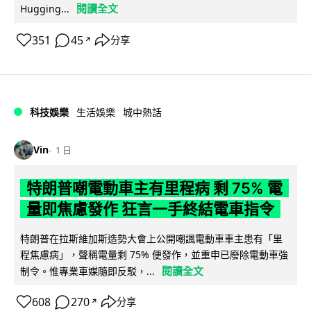
閱讀全文
Hugging...
351
45
分享
↗
科技娛樂
生活娛樂
城中熱話
Vin
1 日
特朗普嘲電動車主有里程病 剩 75% 電
量即焦慮發作 狂言一手終結電車指令
特朗普在拉斯維加斯造勢大會上公開嘲諷電動車車主患有「里
程焦慮病」，聲稱電量剩 75% 便發作，並重申已廢除電動車強
閱讀全文
制令。惟專業車媒隨即反駁，...
608
270
分享
↗