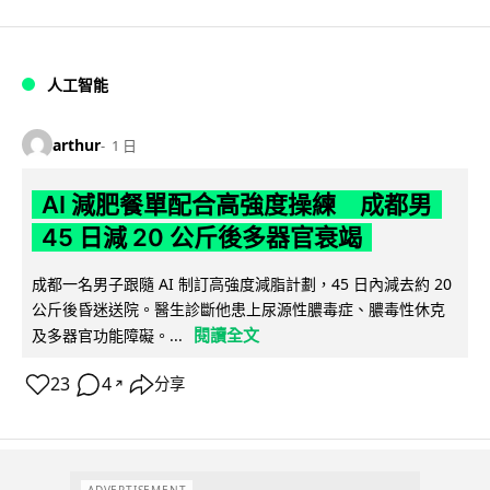
人工智能
arthur
1 日
AI 減肥餐單配合高強度操練 成都男
45 日減 20 公斤後多器官衰竭
成都一名男子跟隨 AI 制訂高強度減脂計劃，45 日內減去約 20
公斤後昏迷送院。醫生診斷他患上尿源性膿毒症、膿毒性休克
閱讀全文
及多器官功能障礙。...
23
4
分享
↗
ADVERTISEMENT