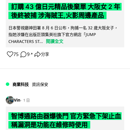
訂購 43 億日元精品後棄單 大阪女 2 年
後終被捕 涉海賊王,火影周邊產品
日本警視廳神田署 8 月 6 日公布，拘捕一名 32 歲大阪女子，
指她涉嫌在出版巨頭集英社旗下官方網店「JUMP
閱讀全文
CHARACTERS ST...
75
9
分享
↗
商業科技
資訊保安
Vin
1 日
智博通路由器爆後門 官方緊急下架止血
稱漏洞是功能在維修時使用