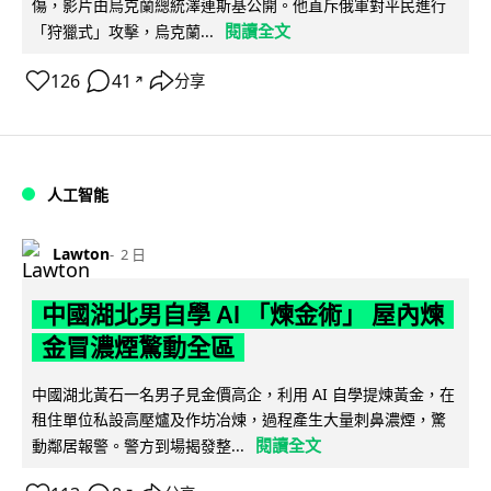
傷，影片由烏克蘭總統澤連斯基公開。他直斥俄軍對平民進行
閱讀全文
「狩獵式」攻擊，烏克蘭...
126
41
分享
↗
人工智能
Lawton
2 日
中國湖北男自學 AI 「煉金術」 屋內煉
金冒濃煙驚動全區
中國湖北黃石一名男子見金價高企，利用 AI 自學提煉黃金，在
租住單位私設高壓爐及作坊冶煉，過程產生大量刺鼻濃煙，驚
閱讀全文
動鄰居報警。警方到場揭發整...