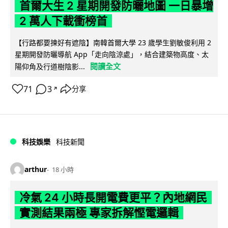
首爾大生 2 星期開發防曬地圖 一日暴增
2 萬人下載衝榜首
【行路都要揀好有遮陰】南韓首爾大學 23 歲學生劉敏俊利用 2
星期開發防曬導航 App「走向陰涼處」，結合建築物高度、太
閱讀全文
陽仰角及行道樹陰影...
71
3
分享
↗
科技娛樂
科技新聞
arthur
18 小時
冷氣 24 小時長開電費更平？內地網民
實測結果兩極 專家拆解慳電邏輯