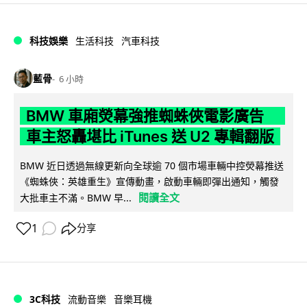
科技娛樂
生活科技
汽車科技
藍骨
6 小時
BMW 車廂熒幕強推蜘蛛俠電影廣告
車主怒轟堪比 iTunes 送 U2 專輯翻版
BMW 近日透過無線更新向全球逾 70 個市場車輛中控熒幕推送
《蜘蛛俠：英雄重生》宣傳動畫，啟動車輛即彈出通知，觸發
閱讀全文
大批車主不滿。BMW 早...
1
分享
3C科技
流動音樂
音樂耳機