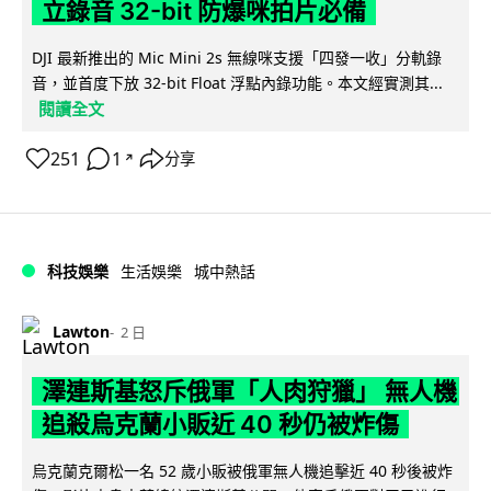
立錄音 32-bit 防爆咪拍片必備
DJI 最新推出的 Mic Mini 2s 無線咪支援「四發一收」分軌錄
音，並首度下放 32-bit Float 浮點內錄功能。本文經實測其...
閱讀全文
251
1
分享
↗
科技娛樂
生活娛樂
城中熱話
Lawton
2 日
澤連斯基怒斥俄軍「人肉狩獵」 無人機
追殺烏克蘭小販近 40 秒仍被炸傷
烏克蘭克爾松一名 52 歲小販被俄軍無人機追擊近 40 秒後被炸