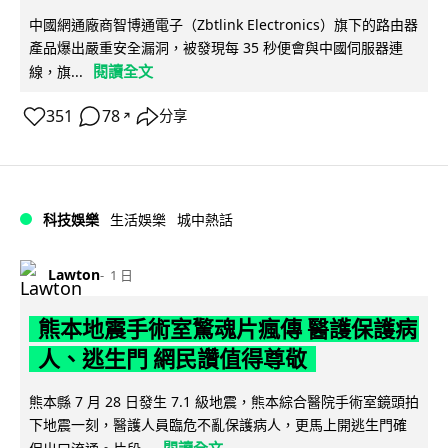
中國網通廠商智博通電子（Zbtlink Electronics）旗下的路由器
產品爆出嚴重安全漏洞，被發現每 35 秒便會與中國伺服器連
閱讀全文
線，旗...
351
78
分享
↗
科技娛樂
生活娛樂
城中熱話
Lawton
1 日
熊本地震手術室驚魂片瘋傳 醫護保護病
人、逃生門 網民讚值得尊敬
熊本縣 7 月 28 日發生 7.1 級地震，熊本綜合醫院手術室鏡頭拍
下地震一刻，醫護人員臨危不亂保護病人，更馬上開逃生門確