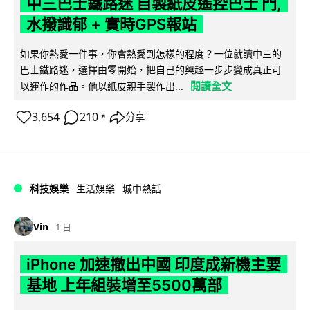
中三巴士鐵路迷 自製紙皮遙控巴士 門,
水撥識郁 + 實時GPS報站
如果你熱愛一件事，你會熱愛到怎樣的程度？一位就讀中三的
巴士鐵路迷，選擇由零開始，把自己的興趣一步步變成真正可
閱讀全文
以運作的作品。他以紙皮親手製作出...
3,654
210
分享
↗
科技娛樂
生活娛樂
城中熱話
Vin
1 日
iPhone 加速撤出中國 印度成新機主要
基地 上年組裝增至5500萬部