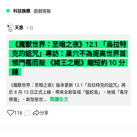
科技娛樂
遊戲情報
天恩
2 日
《魔獸世界：至暗之夜》12.1 「烏拉特
克的詛咒」專訪：巢穴不為提高世界首
領門檻而設 《諸王之眠》縮短約 10 分
鐘
《魔獸世界：至暗之夜》版本更新 12.1「烏拉特克的詛咒」將
於 8 月 13 日正式上線，帶來全新區域「盤蛇島」、地城「毒牙
閱讀全文
祭壇」、新型態世...
116
分享