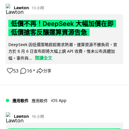
Lawton
13 小時
低價不再！DeepSeek 大幅加價在即
低價搶客反釀運算資源告急
DeepSeek 因低價策略掀起需求熱潮，運算資源不勝負荷，官
方於 8 月 6 日宣布即將大幅上調 API 收費，惟未公布具體加
閱讀全文
幅。事件與...
53
16
分享
↗
iOS App
應用軟件
應用軟件
Lawton
16 小時