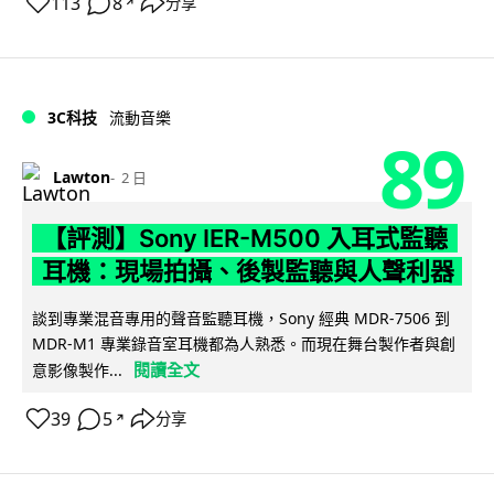
113
8
分享
↗
3C科技
流動音樂
89
Lawton
2 日
【評測】Sony IER-M500 入耳式監聽
耳機：現場拍攝、後製監聽與人聲利器
談到專業混音專用的聲音監聽耳機，Sony 經典 MDR-7506 到
MDR-M1 專業錄音室耳機都為人熟悉。而現在舞台製作者與創
閱讀全文
意影像製作...
39
5
分享
↗