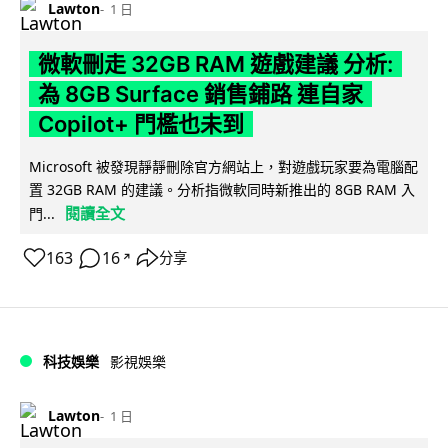
Lawton
1 日
微軟刪走 32GB RAM 遊戲建議 分析:
為 8GB Surface 銷售鋪路 連自家
Copilot+ 門檻也未到
Microsoft 被發現靜靜刪除官方網站上，對遊戲玩家要為電腦配
置 32GB RAM 的建議。分析指微軟同時新推出的 8GB RAM 入
閱讀全文
門...
163
16
分享
↗
科技娛樂
影視娛樂
Lawton
1 日