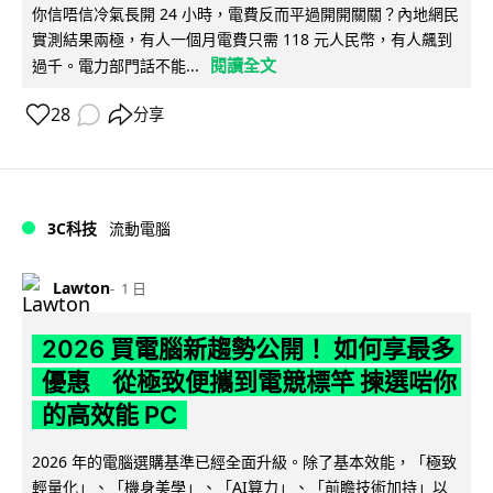
你信唔信冷氣長開 24 小時，電費反而平過開開關關？內地網民
實測結果兩極，有人一個月電費只需 118 元人民幣，有人飆到
閱讀全文
過千。電力部門話不能...
28
分享
3C科技
流動電腦
Lawton
1 日
2026 買電腦新趨勢公開！ 如何享最多
優惠 從極致便攜到電競標竿 揀選啱你
的高效能 PC
2026 年的電腦選購基準已經全面升級。除了基本效能，「極致
輕量化」、「機身美學」、「AI算力」、「前瞻技術加持」以