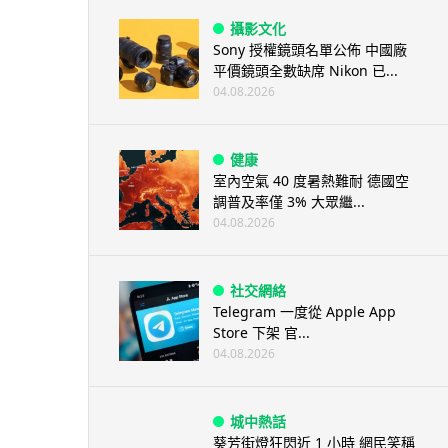
攝影文化
Sony 授權鏡頭名單公佈 中國廠
平價鏡頭全數缺席 Nikon 已...
04.08.2026
健康
室內空氣 40 度暑熱難耐 德國空
調普及率僅 3% 大眾繼...
04.08.2026
社交網絡
Telegram 一度從 Apple App
Store 下架 官...
04.08.2026
城中熱話
葵芳街燈狂閃近 1 小時 網民笑稱