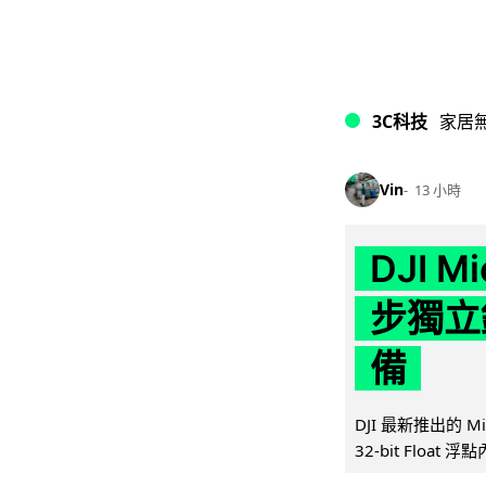
3C科技
家居
Vin
13 小時
DJI M
步獨立錄
備
DJI 最新推出的 
32-bit Float