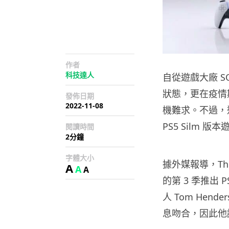
作者
科技達人
自從遊戲大廠 S
狀態，更在疫情
發佈日期
2022-11-08
機難求。不過，近日
PS5 Silm 版
閱讀時間
2分鐘
字體大小
據外媒報導，The
A
A
A
的第 3 季推出
人 Tom Hend
息吻合，因此他