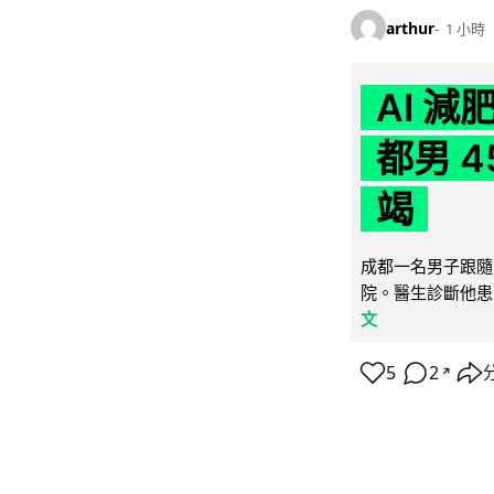
arthur
1 小時
AI 
都男 4
竭
成都一名男子跟隨 
院。醫生診斷他患
文
5
2
↗