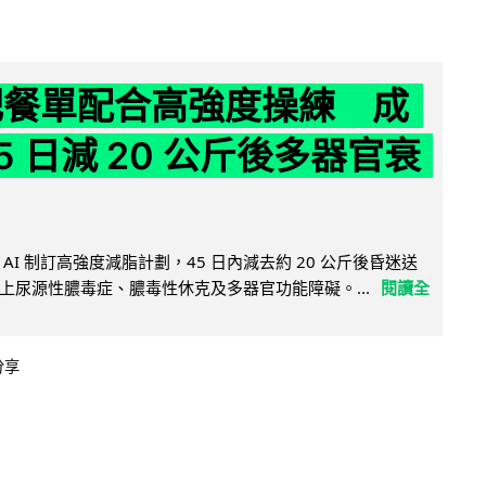
減肥餐單配合高強度操練 成
5 日減 20 公斤後多器官衰
AI 制訂高強度減脂計劃，45 日內減去約 20 公斤後昏迷送
上尿源性膿毒症、膿毒性休克及多器官功能障礙。...
閱讀全
分享