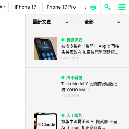
Air
iPhone 17
iPhone 17 Pro
AirPods Pro 3
Ap
最新文章
全部
資訊保安
被命令製造「後門」 Apple 再控
告英國政府 加密後門爭議延燒...
04.08.2026
汽車科技
Tesla Model Y 長續航後驅版抵
港 YOHO MALL ...
04.08.2026
人工智能
據報中國憂美國 AI 變武器 不滿
Anthropic 拒正常存取...