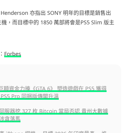
Henderson 亦指出 SONY 明年的目標是銷售出
主機，而目標中的 1850 萬部將會是PS5 Slim 版主
：
Forbes
y 巨額資金力捧《GTA 6》 塑造遊戲在 PS5 獲得
PS5 Pro 同捆版傳聞升溫
服器挖 327 枚 Bitcoin 當局否認 貴州大數據
涉貪落馬