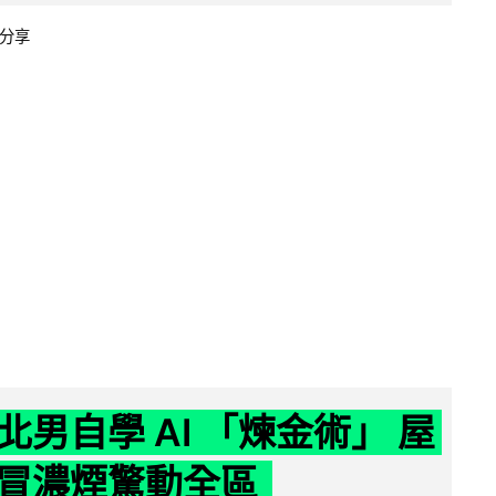
分享
北男自學 AI 「煉金術」 屋
冒濃煙驚動全區