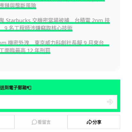
應鏈與壟斷風險
 Starbucks 交機密當場被捕 台積電 2nm 技
 9 名工程師涉嫌竊取核心技術
2nm 機密外洩 東京威力科創社長擬 9 月來台
工面臨最高 12 年刑罰
📮
送到電子郵箱
看留言
分享