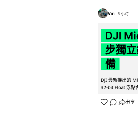
Vin
8 小時
DJI M
步獨立錄
備
DJI 最新推出的 
32-bit Float
分享