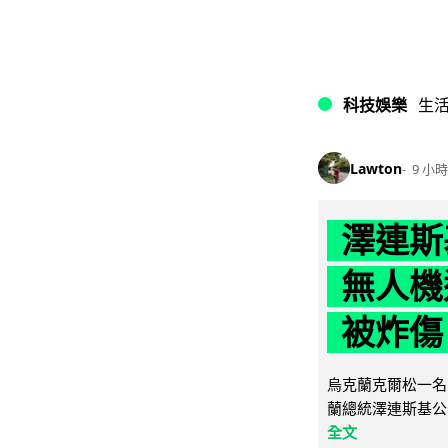
科技娛樂
生
Lawton
9 小時
澤連斯
無人機
被炸傷
烏克蘭克爾松一名 
蘭總統澤連斯基公
全文