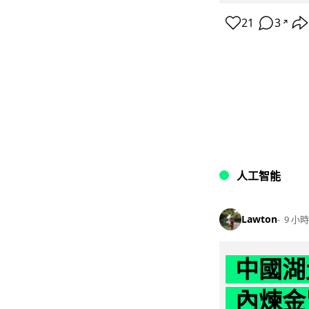
21
3
↗
人工智能
Lawton
9 小時
中國湖
內煉金