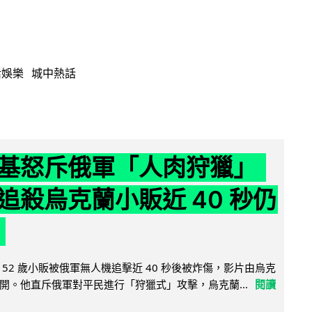
活娛樂
城中熱話
基怒斥俄軍「人肉狩獵」
追殺烏克蘭小販近 40 秒仍
52 歲小販被俄軍無人機追擊近 40 秒後被炸傷，影片由烏克
開。他直斥俄軍對平民進行「狩獵式」攻擊，烏克蘭...
閱讀