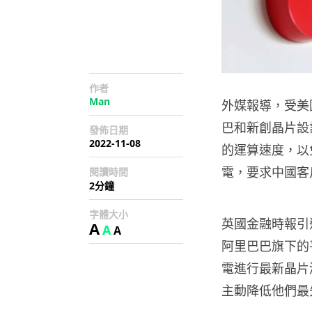
作者
Man
外媒報導，受美
巴和新創晶片設
發佈日期
2022-11-08
的運算速度，以
電，要求中國客
閱讀時間
2分鐘
字體大小
英國金融時報引
A
A
A
阿里巴巴旗下的
電進行最新晶片
主動降低他們最