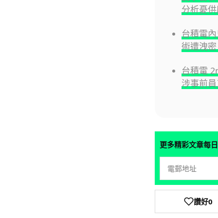
分析憂供
台積電內鬼
術遭洩密
台積電 
涉事前員
更多精彩文章每日
讚好
0