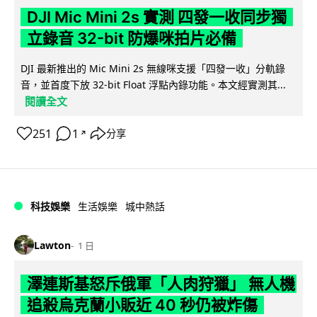
DJI Mic Mini 2s 實測 四發一收同步獨
立錄音 32-bit 防爆咪拍片必備
DJI 最新推出的 Mic Mini 2s 無線咪支援「四發一收」分軌錄
音，並首度下放 32-bit Float 浮點內錄功能。本文經實測其...
閱讀全文
251
1
分享
↗
科技娛樂
生活娛樂
城中熱話
Lawton
1 日
澤連斯基怒斥俄軍「人肉狩獵」 無人機
追殺烏克蘭小販近 40 秒仍被炸傷