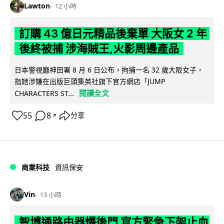
Lawton
12 小時
訂購 43 億日元精品後棄單 大阪女 2 年
後終被捕 涉海賊王,火影周邊產品
日本警視廳神田署 8 月 6 日公布，拘捕一名 32 歲大阪女子，
指她涉嫌在出版巨頭集英社旗下官方網店「JUMP
閱讀全文
CHARACTERS ST...
55
8
分享
↗
商業科技
資訊保安
Vin
13 小時
智博通路由器爆後門 官方緊急下架止血