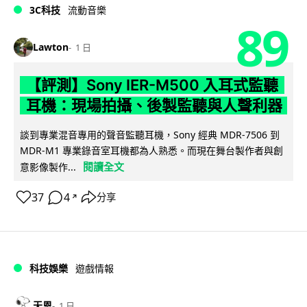
3C科技
流動音樂
89
Lawton
1 日
【評測】Sony IER-M500 入耳式監聽
耳機：現場拍攝、後製監聽與人聲利器
談到專業混音專用的聲音監聽耳機，Sony 經典 MDR-7506 到
MDR-M1 專業錄音室耳機都為人熟悉。而現在舞台製作者與創
閱讀全文
意影像製作...
37
4
分享
↗
科技娛樂
遊戲情報
天恩
1 日