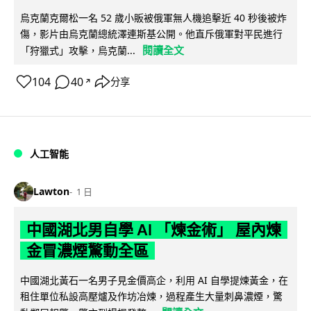
烏克蘭克爾松一名 52 歲小販被俄軍無人機追擊近 40 秒後被炸
傷，影片由烏克蘭總統澤連斯基公開。他直斥俄軍對平民進行
閱讀全文
「狩獵式」攻擊，烏克蘭...
104
40
分享
↗
人工智能
Lawton
1 日
中國湖北男自學 AI 「煉金術」 屋內煉
金冒濃煙驚動全區
中國湖北黃石一名男子見金價高企，利用 AI 自學提煉黃金，在
租住單位私設高壓爐及作坊冶煉，過程產生大量刺鼻濃煙，驚