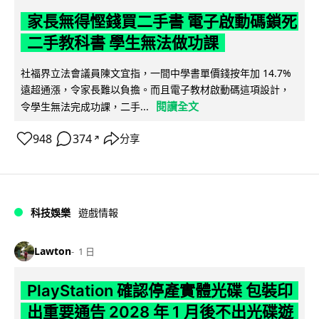
家長無得慳錢買二手書 電子啟動碼鎖死
二手教科書 學生無法做功課
社福界立法會議員陳文宜指，一間中學書單價錢按年加 14.7%
遠超通漲，令家長難以負擔。而且電子教材啟動碼這項設計，
閱讀全文
令學生無法完成功課，二手...
948
374
分享
↗
科技娛樂
遊戲情報
Lawton
1 日
PlayStation 確認停產實體光碟 包裝印
出重要通告 2028 年 1 月後不出光碟遊