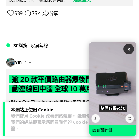
539
75
分享
↗
3C科技
家居無線
×
Vin
1 日
逾 20 款平價路由器爆後門 每 35 秒自
動連線回中國 全球 10 萬用家私隱堪憂
網絡安全公司 VulnCheck 揭發中國智博通電子（Zbtlink）生產
閱
的 20 多款路由器內置後門程式「Endlessdoors」（無盡...
本網站正使用 Cookie
我們使用 Cookie 改善網站體驗。 繼續使用
讀全文
🎵
⛶
我們的網站即表示您同意我們的
Cookie 政
策
。
969
221
分享
📖 詳細評測
↗
→