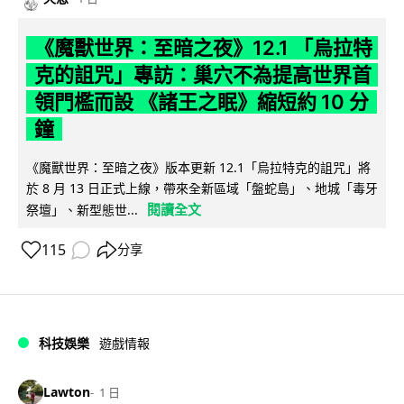
《魔獸世界：至暗之夜》12.1 「烏拉特
克的詛咒」專訪：巢穴不為提高世界首
領門檻而設 《諸王之眠》縮短約 10 分
鐘
《魔獸世界：至暗之夜》版本更新 12.1「烏拉特克的詛咒」將
於 8 月 13 日正式上線，帶來全新區域「盤蛇島」、地城「毒牙
閱讀全文
祭壇」、新型態世...
115
分享
科技娛樂
遊戲情報
Lawton
1 日