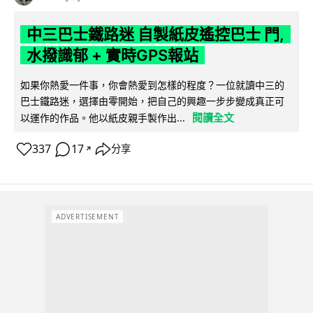
中三巴士鐵路迷 自製紙皮遙控巴士 門,
水撥識郁 + 實時GPS報站
如果你熱愛一件事，你會熱愛到怎樣的程度？一位就讀中三的
巴士鐵路迷，選擇由零開始，把自己的興趣一步步變成真正可
閱讀全文
以運作的作品。他以紙皮親手製作出...
337
17
分享
↗
ADVERTISEMENT