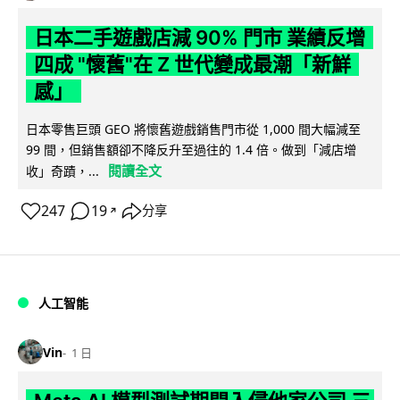
日本二手遊戲店減 90% 門市 業績反增
四成 "懷舊"在 Z 世代變成最潮「新鮮
感」
日本零售巨頭 GEO 將懷舊遊戲銷售門市從 1,000 間大幅減至
99 間，但銷售額卻不降反升至過往的 1.4 倍。做到「減店增
閱讀全文
收」奇蹟，...
247
19
分享
↗
人工智能
Vin
1 日