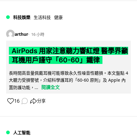
科技娛樂
生活科技
健康
arthur
16 小時
AirPods 用家注意聽力響紅燈 醫學界籲
耳機用戶謹守「60-60」鐵律
長時間高音量佩戴耳機可能導致永久性噪音性聽損。本文盤點 4
大聽力受損警號，介紹科學護耳的「60-60 原則」及 Apple 內
閱讀全文
置防護功能，...
16
分享
人工智能