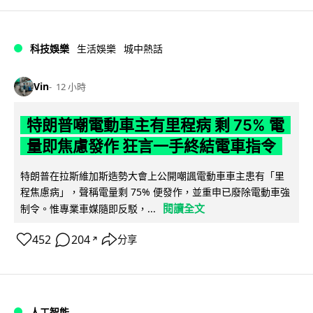
科技娛樂
生活娛樂
城中熱話
Vin
12 小時
特朗普嘲電動車主有里程病 剩 75% 電
量即焦慮發作 狂言一手終結電車指令
特朗普在拉斯維加斯造勢大會上公開嘲諷電動車車主患有「里
程焦慮病」，聲稱電量剩 75% 便發作，並重申已廢除電動車強
閱讀全文
制令。惟專業車媒隨即反駁，...
452
204
分享
↗
人工智能