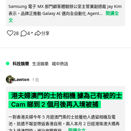
Samsung 電子 MX 部門顧客體驗辦公室主管兼副總裁 Jay Kim
閱讀全
表示，品牌正推動 Galaxy AI 邁向全自動化 Agent...
文
28
4
分享
↗
科技娛樂
生活娛樂
城中熱話
Lawton
1 日
港夫婦澳門的士拾相機 據為己有被的士
Cam 睇到 2 個月後再入境被捕
一對香港夫婦今年 5 月遊澳門乘的士拾獲他人遺留相機及電
池，拾遺不報並帶返香港自用。兩人本月 2 日經港珠澳大橋再
閱讀全文
次入境澳門時，被治安警察局...