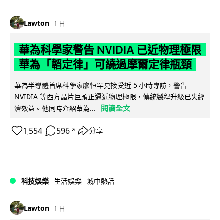
Lawton
1 日
華為科學家警告 NVIDIA 已近物理極限
華為「韜定律」可繞過摩爾定律瓶頸
華為半導體首席科學家廖恒罕見接受近 5 小時專訪，警告
NVIDIA 等西方晶片巨頭正逼近物理極限，傳統製程升級已失經
閱讀全文
濟效益。他同時介紹華為...
1,554
596
分享
↗
科技娛樂
生活娛樂
城中熱話
Lawton
1 日