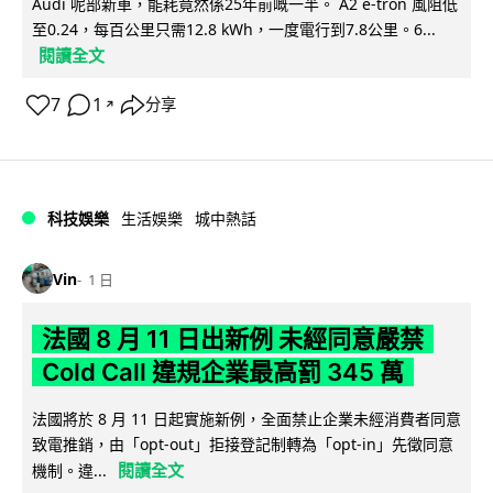
Audi 呢部新車，能耗竟然係25年前嘅一半。 A2 e-tron 風阻低
至0.24，每百公里只需12.8 kWh，一度電行到7.8公里。6...
閱讀全文
7
1
分享
↗
科技娛樂
生活娛樂
城中熱話
Vin
1 日
法國 8 月 11 日出新例 未經同意嚴禁
Cold Call 違規企業最高罰 345 萬
法國將於 8 月 11 日起實施新例，全面禁止企業未經消費者同意
致電推銷，由「opt-out」拒接登記制轉為「opt-in」先徵同意
閱讀全文
機制。違...