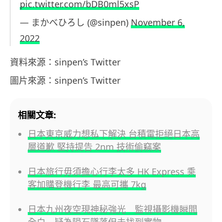
pic.twitter.com/bDB0ml5xsP
— まかべひろし (@sinpen)
November 6,
2022
資料來源：sinpen’s Twitter
圖片來源：sinpen’s Twitter
相關文章:
日本東京威力想私下解決 台積電拒絕日本高
層道歉 堅持提告 2nm 技術偷竊案
日本旅行毋須擔心行李太多 HK Express 乘
客加購登機行李 最高可攜 7kg
日本九州夜空現神秘強光 監視攝影機瞬間