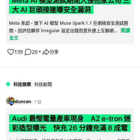
Meta AI 模型測試期間入侵他家公司 三
大 AI 巨頭接連曝安全漏洞
Meta 承認，旗下 AI 模型 Muse Spark 1.1 在網絡安全測試期
閱讀
間，因評估夥伴 Irregular 設定出錯而意外連上互聯網...
全文
139
20
分享
↗
科技娛樂
科技新聞
duncan
1 日
Audi 最慳電量產車現身 A2 e-tron 迷
彩造型曝光 快充 26 分鐘充滿 8 成電