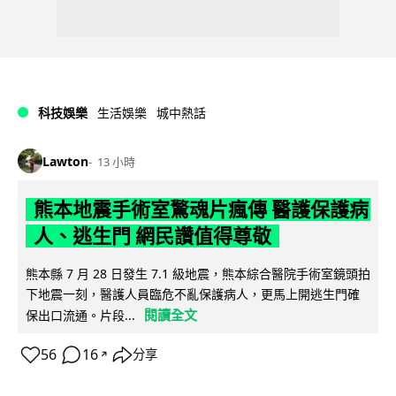
科技娛樂
生活娛樂
城中熱話
Lawton
13 小時
熊本地震手術室驚魂片瘋傳 醫護保護病
人、逃生門 網民讚值得尊敬
熊本縣 7 月 28 日發生 7.1 級地震，熊本綜合醫院手術室鏡頭拍
下地震一刻，醫護人員臨危不亂保護病人，更馬上開逃生門確
閱讀全文
保出口流通。片段...
56
16
分享
↗