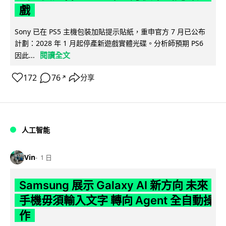
戲
Sony 已在 PS5 主機包裝加貼提示貼紙，重申官方 7 月已公布
計劃：2028 年 1 月起停產新遊戲實體光碟。分析師預期 PS6
閱讀全文
因此...
172
76
分享
↗
人工智能
Vin
1 日
Samsung 展示 Galaxy AI 新方向 未來
手機毋須輸入文字 轉向 Agent 全自動操
作