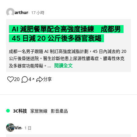
arthur
17 小時
AI 減肥餐單配合高強度操練 成都男
45 日減 20 公斤後多器官衰竭
成都一名男子跟隨 AI 制訂高強度減脂計劃，45 日內減去約 20
公斤後昏迷送院。醫生診斷他患上尿源性膿毒症、膿毒性休克
閱讀全文
及多器官功能障礙。...
20
4
分享
↗
3C科技
家居無線
影音產品
Vin
1 日