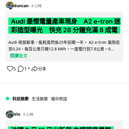
duncan
8 小時
Audi 最慳電量產車現身 A2 e-tron 迷
彩造型曝光 快充 26 分鐘充滿 8 成電
Audi 呢部新車，能耗竟然係25年前嘅一半。 A2 e-tron 風阻低
至0.24，每百公里只需12.8 kWh，一度電行到7.8公里。6...
閱讀全文
5
1
分享
↗
科技娛樂
生活娛樂
城中熱話
Vin
9 小時