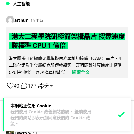
人工智能
arthur
16 小時
港大工程學院研極簡架構晶片 搜尋速度
勝標準 CPU 1 億倍
港大團隊研發極簡架構模擬內容尋址記憶體（CAM）晶片，用
二硫化鉬及半金屬銻克服傳輸瓶頸，漢明距離計算速度比標準
閱讀全文
CPU快1億倍，每次搜尋耗能低...
40
17
分享
↗
本網站正使用 Cookie
我們使用 Cookie 改善網站體驗。 繼續使用
人工智能
我們的網站即表示您同意我們的
Cookie 政
策
。
Lawton
1 日