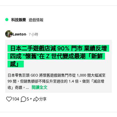
科技娛樂
遊戲情報
Lawton
7 小時
日本二手遊戲店減 90% 門市 業績反增
四成 "懷舊"在 Z 世代變成最潮「新鮮
感」
日本零售巨頭 GEO 將懷舊遊戲銷售門市從 1,000 間大幅減至
99 間，但銷售額卻不降反升至過往的 1.4 倍。做到「減店增
閱讀全文
收」奇蹟，...
104
5
分享
↗