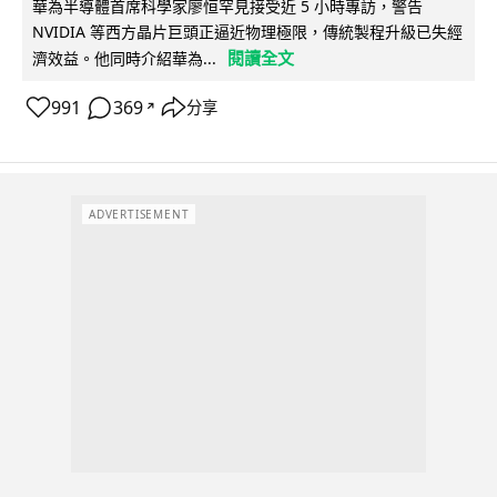
華為半導體首席科學家廖恒罕見接受近 5 小時專訪，警告
NVIDIA 等西方晶片巨頭正逼近物理極限，傳統製程升級已失經
閱讀全文
濟效益。他同時介紹華為...
991
369
分享
↗
ADVERTISEMENT