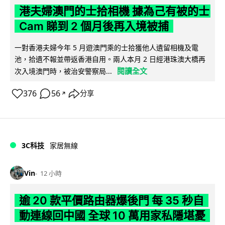
港夫婦澳門的士拾相機 據為己有被的士
Cam 睇到 2 個月後再入境被捕
一對香港夫婦今年 5 月遊澳門乘的士拾獲他人遺留相機及電
池，拾遺不報並帶返香港自用。兩人本月 2 日經港珠澳大橋再
閱讀全文
次入境澳門時，被治安警察局...
376
56
分享
↗
3C科技
家居無線
Vin
12 小時
逾 20 款平價路由器爆後門 每 35 秒自
動連線回中國 全球 10 萬用家私隱堪憂