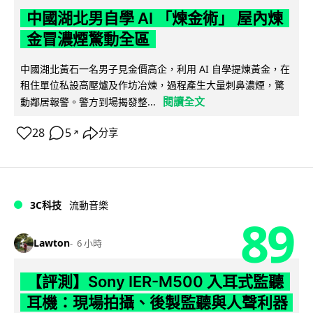
中國湖北男自學 AI 「煉金術」 屋內煉
金冒濃煙驚動全區
中國湖北黃石一名男子見金價高企，利用 AI 自學提煉黃金，在
租住單位私設高壓爐及作坊冶煉，過程產生大量刺鼻濃煙，驚
閱讀全文
動鄰居報警。警方到場揭發整...
28
5
分享
↗
3C科技
流動音樂
89
Lawton
6 小時
【評測】Sony IER-M500 入耳式監聽
耳機：現場拍攝、後製監聽與人聲利器