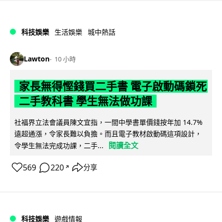
科技娛樂
生活娛樂
城中熱話
Lawton
10 小時
家長無得慳錢買二手書 電子啟動碼鎖死
二手教科書 學生無法做功課
社福界立法會議員陳文宜指，一間中學書單價錢按年加 14.7%
遠超通漲，令家長難以負擔。而且電子教材啟動碼這項設計，
閱讀全文
令學生無法完成功課，二手...
569
220
分享
↗
科技娛樂
遊戲情報