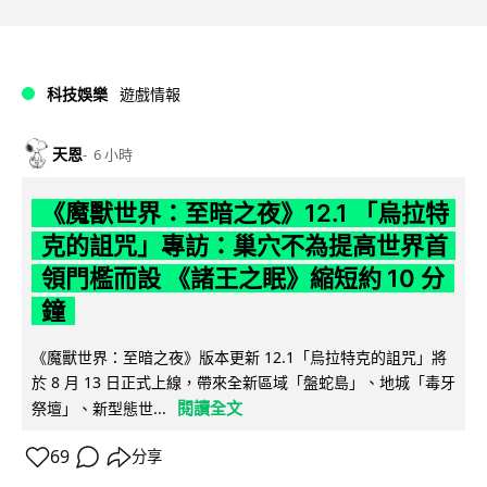
科技娛樂
遊戲情報
天恩
6 小時
《魔獸世界：至暗之夜》12.1 「烏拉特
克的詛咒」專訪：巢穴不為提高世界首
領門檻而設 《諸王之眠》縮短約 10 分
鐘
《魔獸世界：至暗之夜》版本更新 12.1「烏拉特克的詛咒」將
於 8 月 13 日正式上線，帶來全新區域「盤蛇島」、地城「毒牙
閱讀全文
祭壇」、新型態世...
69
分享