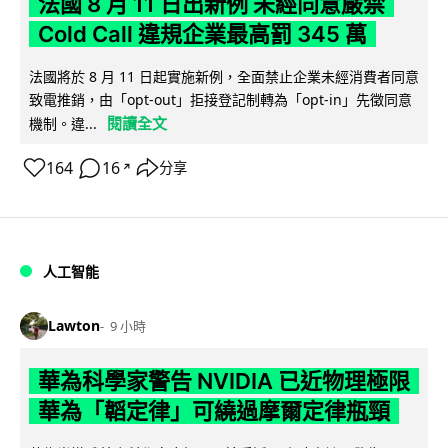
法國 8 月 11 日出新例 未經同意嚴禁
Cold Call 違規企業最高罰 345 萬
法國將於 8 月 11 日起實施新例，全面禁止企業未經消費者同意
致電推銷，由「opt-out」拒接登記制轉為「opt-in」先徵同意
閱讀全文
機制。違...
164
16
分享
↗
人工智能
Lawton
9 小時
華為科學家警告 NVIDIA 已近物理極限
華為「韜定律」可繞過摩爾定律瓶頸