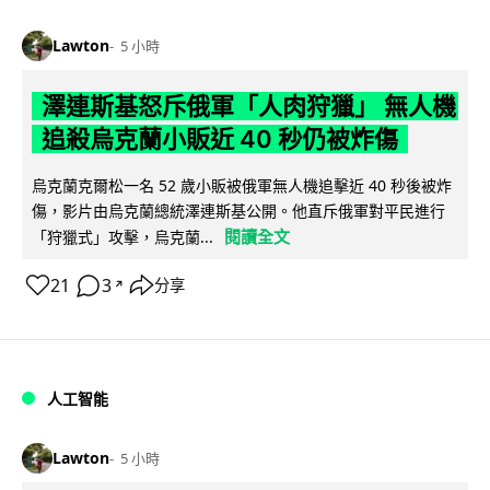
Lawton
5 小時
澤連斯基怒斥俄軍「人肉狩獵」 無人機
追殺烏克蘭小販近 40 秒仍被炸傷
烏克蘭克爾松一名 52 歲小販被俄軍無人機追擊近 40 秒後被炸
傷，影片由烏克蘭總統澤連斯基公開。他直斥俄軍對平民進行
閱讀全文
「狩獵式」攻擊，烏克蘭...
21
3
分享
↗
人工智能
Lawton
5 小時