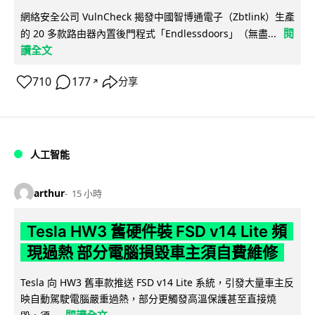
網絡安全公司 VulnCheck 揭發中國智博通電子（Zbtlink）生產
閱
的 20 多款路由器內置後門程式「Endlessdoors」（無盡...
讀全文
710
177
分享
↗
人工智能
arthur
15 小時
Tesla HW3 舊硬件裝 FSD v14 Lite 頻
現過熱 部分電腦損毀車主須自費維修
Tesla 向 HW3 舊車款推送 FSD v14 Lite 系統，引發大量車主反
映自動駕駛電腦嚴重過熱，部分更觸發高溫保護甚至直接燒