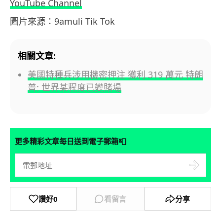
YouTube Channel
圖片來源：9amuli Tik Tok
相關文章:
美國特種兵涉用機密押注 獲利 319 萬元 特朗
普: 世界某程度已變賭場
📮
更多精彩文章每日送到電子郵箱
讚好
0
看留言
分享