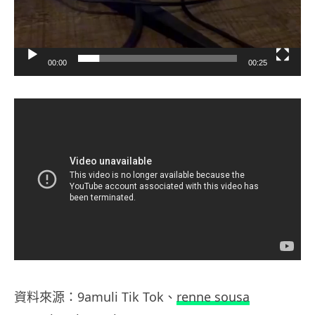
00:00
00:25
資料來源：9amuli Tik Tok、
renne sousa