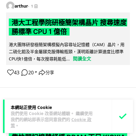
arthur
1 日
港大工程學院研極簡架構晶片 搜尋速度
勝標準 CPU 1 億倍
港大團隊研發極簡架構模擬內容尋址記憶體（CAM）晶片，用
二硫化鉬及半金屬銻克服傳輸瓶頸，漢明距離計算速度比標準
閱讀全文
CPU快1億倍，每次搜尋耗能低...
43
20
分享
↗
人工智能
本網站正使用 Cookie
我們使用 Cookie 改善網站體驗。 繼續使用
我們的網站即表示您同意我們的
Cookie 政
Lawton
1 日
策
。