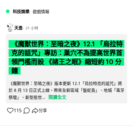
科技娛樂
遊戲情報
天恩
21 小時
《魔獸世界：至暗之夜》12.1 「烏拉特
克的詛咒」專訪：巢穴不為提高世界首
領門檻而設 《諸王之眠》縮短約 10 分
鐘
《魔獸世界：至暗之夜》版本更新 12.1「烏拉特克的詛咒」將
於 8 月 13 日正式上線，帶來全新區域「盤蛇島」、地城「毒牙
閱讀全文
祭壇」、新型態世...
115
分享