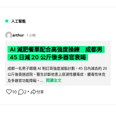
人工智能
arthur
7 小時
AI 減肥餐單配合高強度操練 成都男
45 日減 20 公斤後多器官衰竭
成都一名男子跟隨 AI 制訂高強度減脂計劃，45 日內減去約 20
公斤後昏迷送院。醫生診斷他患上尿源性膿毒症、膿毒性休克
閱讀全文
及多器官功能障礙。...
10
2
分享
↗