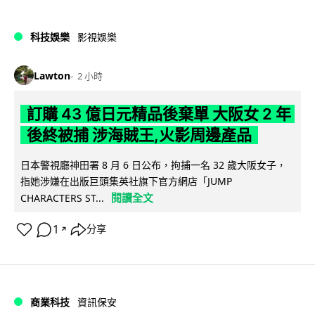
科技娛樂
影視娛樂
Lawton
2 小時
訂購 43 億日元精品後棄單 大阪女 2 年
後終被捕 涉海賊王,火影周邊產品
日本警視廳神田署 8 月 6 日公布，拘捕一名 32 歲大阪女子，
指她涉嫌在出版巨頭集英社旗下官方網店「JUMP
閱讀全文
CHARACTERS ST...
1
分享
↗
商業科技
資訊保安