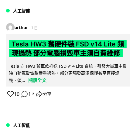
人工智能
arthur
1 日
Tesla HW3 舊硬件裝 FSD v14 Lite 頻
現過熱 部分電腦損毀車主須自費維修
Tesla 向 HW3 舊車款推送 FSD v14 Lite 系統，引發大量車主反
映自動駕駛電腦嚴重過熱，部分更觸發高溫保護甚至直接燒
閱讀全文
毀，須...
10
1
分享
↗
人工智能