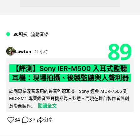
3C科技
流動音樂
89
Lawton
21 小時
【評測】Sony IER-M500 入耳式監聽
耳機：現場拍攝、後製監聽與人聲利器
談到專業混音專用的聲音監聽耳機，Sony 經典 MDR-7506 到
MDR-M1 專業錄音室耳機都為人熟悉。而現在舞台製作者與創
閱讀全文
意影像製作...
34
3
分享
↗