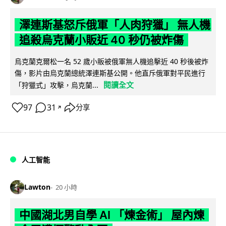
澤連斯基怒斥俄軍「人肉狩獵」 無人機
追殺烏克蘭小販近 40 秒仍被炸傷
烏克蘭克爾松一名 52 歲小販被俄軍無人機追擊近 40 秒後被炸
傷，影片由烏克蘭總統澤連斯基公開。他直斥俄軍對平民進行
閱讀全文
「狩獵式」攻擊，烏克蘭...
97
31
分享
↗
人工智能
Lawton
20 小時
中國湖北男自學 AI 「煉金術」 屋內煉