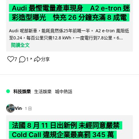
Audi 最慳電量產車現身 A2 e-tron 迷
彩造型曝光 快充 26 分鐘充滿 8 成電
Audi 呢部新車，能耗竟然係25年前嘅一半。 A2 e-tron 風阻低
至0.24，每百公里只需12.8 kWh，一度電行到7.8公里。6...
閱讀全文
7
1
分享
↗
科技娛樂
生活娛樂
城中熱話
Vin
1 日
法國 8 月 11 日出新例 未經同意嚴禁
Cold Call 違規企業最高罰 345 萬