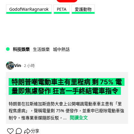
GodofWarRagnarok
PETA
愛護動物
科技娛樂
生活娛樂
城中熱話
Vin
2 小時
特朗普嘲電動車主有里程病 剩 75% 電
量即焦慮發作 狂言一手終結電車指令
特朗普在拉斯維加斯造勢大會上公開嘲諷電動車車主患有「里
程焦慮病」，聲稱電量剩 75% 便發作，並重申已廢除電動車強
閱讀全文
制令。惟專業車媒隨即反駁，...
分享