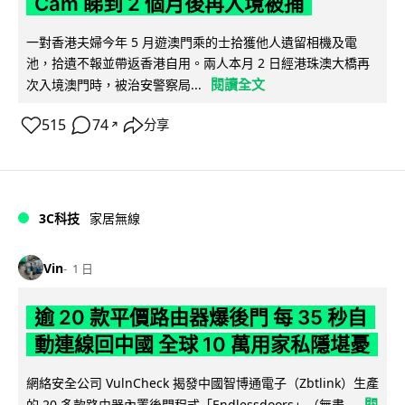
Cam 睇到 2 個月後再入境被捕
一對香港夫婦今年 5 月遊澳門乘的士拾獲他人遺留相機及電
池，拾遺不報並帶返香港自用。兩人本月 2 日經港珠澳大橋再
閱讀全文
次入境澳門時，被治安警察局...
515
74
分享
↗
3C科技
家居無線
Vin
1 日
逾 20 款平價路由器爆後門 每 35 秒自
動連線回中國 全球 10 萬用家私隱堪憂
網絡安全公司 VulnCheck 揭發中國智博通電子（Zbtlink）生產
閱
的 20 多款路由器內置後門程式「Endlessdoors」（無盡...