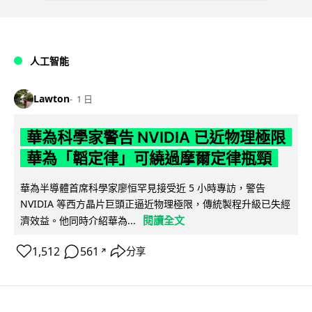
人工智能
Lawton
1 日
華為科學家警告 NVIDIA 已近物理極限
華為「韜定律」可繞過摩爾定律瓶頸
華為半導體首席科學家廖恒罕見接受近 5 小時專訪，警告
NVIDIA 等西方晶片巨頭正逼近物理極限，傳統製程升級已失經
閱讀全文
濟效益。他同時介紹華為...
1,512
561
分享
↗