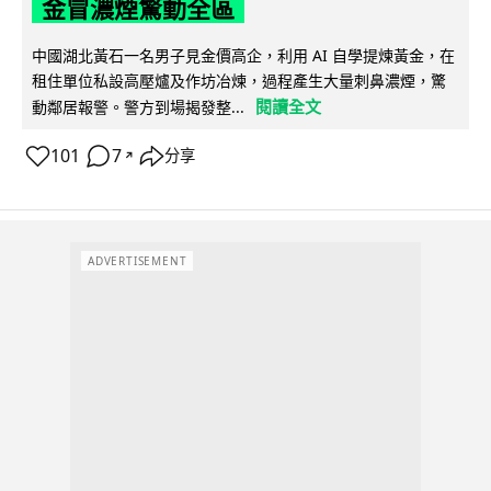
金冒濃煙驚動全區
中國湖北黃石一名男子見金價高企，利用 AI 自學提煉黃金，在
租住單位私設高壓爐及作坊冶煉，過程產生大量刺鼻濃煙，驚
閱讀全文
動鄰居報警。警方到場揭發整...
101
7
分享
↗
ADVERTISEMENT