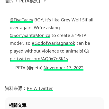
害的「 PETA模式」。
@FiveTacey
BOY, it's like Grey Wolf Sif all
over again. We’re asking
@SonySantaMonica
to create a “PETA
mode”, so
#GodofWarRagnarok
can be
played without violence to animals! 🐺
pic.twitter.com/AQ0x7n8K1s
— PETA (@peta)
November 17, 2022
資料來源：
PETA Twitter
相關文章: