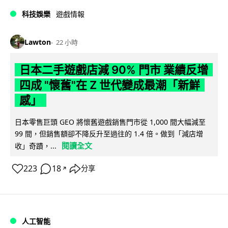
科技娛樂
遊戲情報
Lawton
22 小時
日本二手遊戲店減 90% 門市 業績反增
四成 "懷舊"在 Z 世代變成最潮「新鮮
感」
日本零售巨頭 GEO 將懷舊遊戲銷售門市從 1,000 間大幅減至
99 間，但銷售額卻不降反升至過往的 1.4 倍。做到「減店增
閱讀全文
收」奇蹟，...
223
18
分享
↗
人工智能