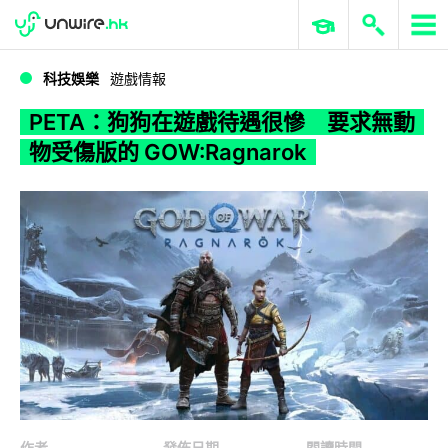
WWDC 2026
GenAI 與雲端科技專區
ERP 與商業 AI
PETA：狗狗在遊戲待遇很慘 要求無動物受傷版的 GOW:Ragnarok
科技娛樂
遊戲情報
PETA：狗狗在遊戲待遇很慘 要求無動
物受傷版的 GOW:Ragnarok
作者
發佈日期
閱讀時間