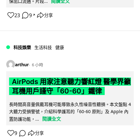
閱讀全文
保出口流通。片段...
23
9
分享
↗
科技娛樂
生活科技
健康
arthur
6 小時
AirPods 用家注意聽力響紅燈 醫學界籲
耳機用戶謹守「60-60」鐵律
長時間高音量佩戴耳機可能導致永久性噪音性聽損。本文盤點 4
大聽力受損警號，介紹科學護耳的「60-60 原則」及 Apple 內
閱讀全文
置防護功能，...
9
分享