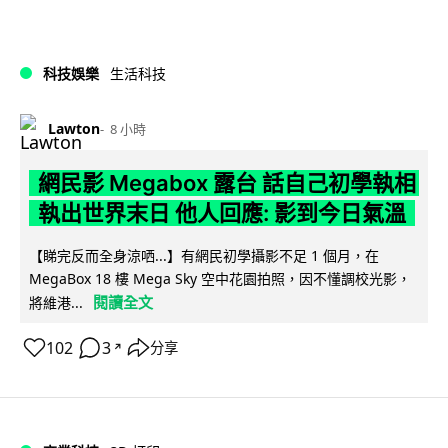
科技娛樂
生活科技
Lawton
8 小時
網民影 Megabox 露台 話自己初學執相
執出世界末日 他人回應: 影到今日氣溫
【睇完反而全身涼哂...】有網民初學攝影不足 1 個月，在
MegaBox 18 樓 Mega Sky 空中花園拍照，因不懂調校光影，
閱讀全文
將維港...
102
3
分享
↗