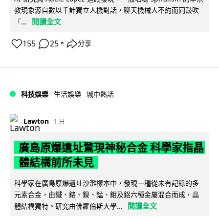
教現象源自數以千計獨立人機對話，聊天機械人不約而同鼓吹
閱讀全文
「...
155
25
分享
↗
科技娛樂
生活娛樂
城中熱話
Lawton
1 日
廣島原爆遺址驚現神秘合金 科學家指晶
體結構前所未見
科學家在廣島原爆遺址沙灘樣本中，發現一種從未有記錄的多
元素合金，由鐵、鉻、鎳、錳、鉬及鋁六種金屬混合而成，晶
閱讀全文
體結構獨特。研究由佛羅倫斯大學...