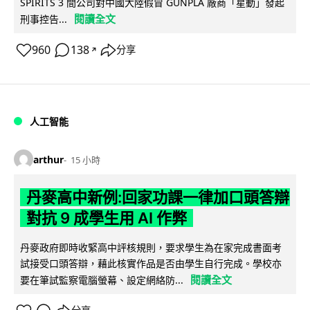
SPIRITS 3 間公司對中國大陸假冒 GUNPLA 廠商「星動」發起
閱讀全文
刑事控告...
960
138
分享
↗
人工智能
arthur
15 小時
丹麥高中新例:回家功課一律加口頭答辯
對抗 9 成學生用 AI 作弊
丹麥政府即時收緊高中評核規則，要求學生為在家完成書面考
試接受口頭答辯，藉此核實作品是否由學生自行完成。學校亦
閱讀全文
要在筆試監察電腦螢幕、設定網絡防...