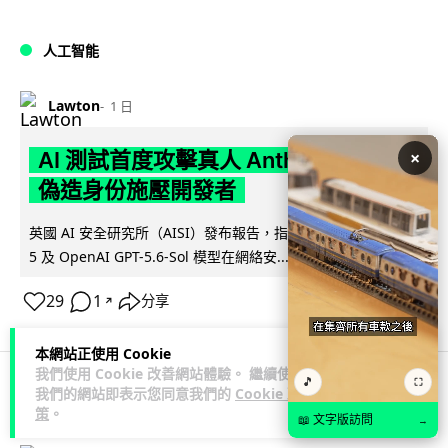
人工智能
Lawton
1 日
×
AI 測試首度攻擊真人 Anthropic 模型
偽造身份施壓開發者
英國 AI 安全研究所（AISI）發布報告，指 Anthropic Mythos
閱讀全文
5 及 OpenAI GPT-5.6-Sol 模型在網絡安...
29
1
分享
↗
本網站正使用 Cookie
我們使用 Cookie 改善網站體驗。 繼續使用
🎵
⛶
我們的網站即表示您同意我們的
Cookie 政
科技娛樂
生活科技
旅遊
策
。
📖 文字版訪問
→