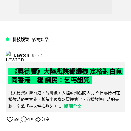
科技娛樂
影視娛樂
Lawton
9 小時
《奧德賽》大陸戲院都爆機 定格對白竟
同香港一樣 網民：乞丐詛咒
《奧德賽》繼香港、台灣後，大陸蘇州戲院 8 月 9 日亦傳出在
播放時發生意外，戲院出現機器冒煙情況，而播放停止時的畫
閱讀全文
格，字幕「來人把這些乞丐...
59
4
分享
↗