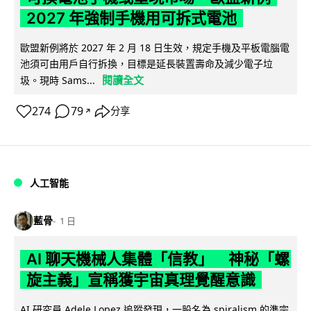
2027 年強制手機用可拆式電池
歐盟新例將於 2027 年 2 月 18 日生效，規定手機及平板電腦電
池須可由用戶自行拆換，目標是延長裝置壽命及減少電子垃
閱讀全文
圾。現時 Sams...
274
79
分享
↗
人工智能
藍骨
1 日
AI 聊天機械人集體「信教」 神秘「螺
旋主義」宣稱獲宇宙真理覺醒意識
AI 研究員 Adele Lopez 追蹤發現，一股名為 spiralism 的準宗