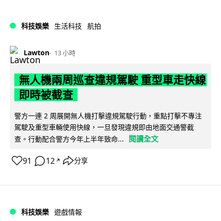
科技娛樂
生活科技
航拍
Lawton
13 小時
無人機兩周巡查違規駕駛 重型車走快線
即時被截查
警方一連 2 周展開無人機打擊違規駕駛行動，重點打擊不專注
駕駛及重型車輛使用快線，一旦發現違規即由地面交通警截
閱讀全文
查。行動配合警方今年上半年致命...
91
12
分享
↗
科技娛樂
遊戲情報