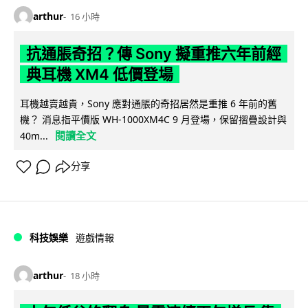
arthur
16 小時
抗通脹奇招？傳 Sony 擬重推六年前經
典耳機 XM4 低價登場
耳機越賣越貴，Sony 應對通脹的奇招居然是重推 6 年前的舊
機？ 消息指平價版 WH-1000XM4C 9 月登場，保留摺疊設計與
閱讀全文
40m...
分享
科技娛樂
遊戲情報
arthur
18 小時