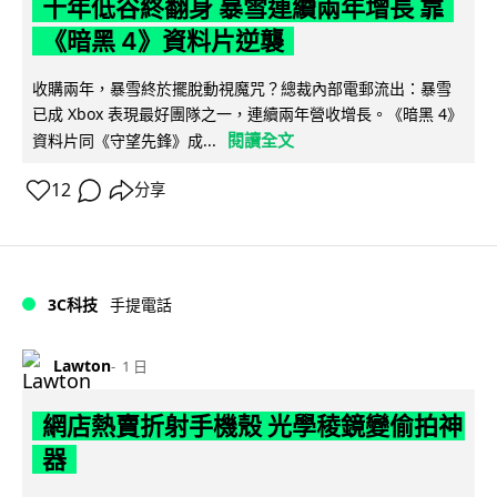
十年低谷終翻身 暴雪連續兩年增長 靠
《暗黑 4》資料片逆襲
收購兩年，暴雪終於擺脫動視魔咒？總裁內部電郵流出：暴雪
已成 Xbox 表現最好團隊之一，連續兩年營收增長。《暗黑 4》
閱讀全文
資料片同《守望先鋒》成...
12
分享
3C科技
手提電話
Lawton
1 日
網店熱賣折射手機殼 光學稜鏡變偷拍神
器