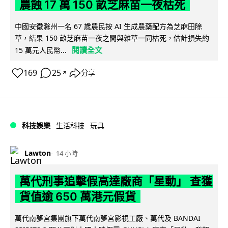
農蝕 17 萬 150 畝芝麻苗一夜枯死
中國安徽滁州一名 67 歲農民按 AI 生成農藥配方為芝麻田除
草，結果 150 畝芝麻苗一夜之間與雜草一同枯死，估計損失約
閱讀全文
15 萬元人民幣...
169
25
分享
↗
科技娛樂
生活科技
玩具
Lawton
14 小時
萬代刑事追擊假高達廠商「星動」 查獲
貨值逾 650 萬港元假貨
萬代南夢宮集團旗下萬代南夢宮影視工廠、萬代及 BANDAI