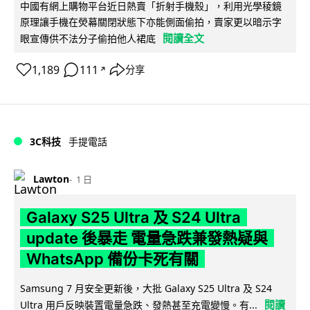
中國有網上購物平台近日熱賣「折射手機殼」，利用光學稜鏡
原理讓手機在熒幕關閉狀態下亦能側面偷拍，賣家更以暗示字
閱讀全文
眼宣傳供不法分子偷拍他人裙底
1,189
111
分享
↗
3C科技
手提電話
Lawton
1 日
Galaxy S25 Ultra 及 S24 Ultra
update 後暴走 電量急跌兼發熱疑與
WhatsApp 備份卡死有關
Samsung 7 月安全更新後，大批 Galaxy S25 Ultra 及 S24
閱讀
Ultra 用戶反映裝置電量急跌、發熱甚至充電變慢。有...