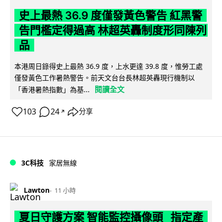
史上最熱 36.9 度僅發黃色警告 紅黑警
告門檻定得過高 林超英轟制度形同陳列
品
本港周日錄得史上最熱 36.9 度，上水更達 39.8 度，惟勞工處
僅發黃色工作暑熱警告。前天文台台長林超英轟現行機制以
閱讀全文
「香港暑熱指數」為基...
103
24
分享
↗
3C科技
家居無線
Lawton
11 小時
夏日守護方案 智能監控攝像頭 指定產