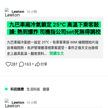
Lawton
10 小時
九巴車廂冷氣鎖定 25°C 高溫下乘客鼓
譟: 熱到爆炸 司機指公司set死無得調校
九巴車廂冷氣統一設定 25°C，有乘客乘搭 60M 線期間拍片投
訴車廂悶熱，批評管理層漠視乘客感受，事件正值天文台錄得
閱讀全文
史上最高氣溫。翻查資料...
281
163
分享
↗
科技娛樂
生活科技
健康
Lawton
10 小時