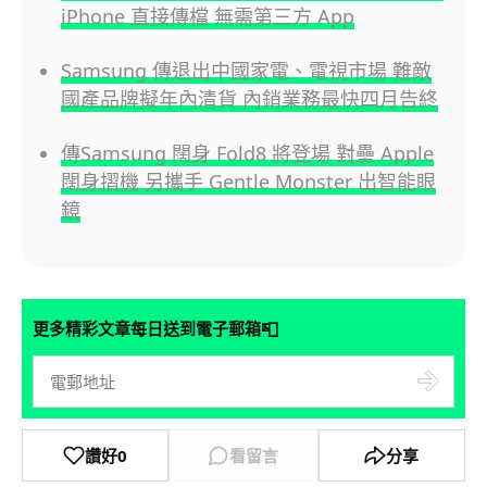
iPhone 直接傳檔 無需第三方 App
Samsung 傳退出中國家電、電視市場 難敵
國產品牌擬年內清貨 內銷業務最快四月告終
傳Samsung 闊身 Fold8 將登場 對壘 Apple
闊身摺機 另攜手 Gentle Monster 出智能眼
鏡
📮
更多精彩文章每日送到電子郵箱
讚好
0
看留言
分享