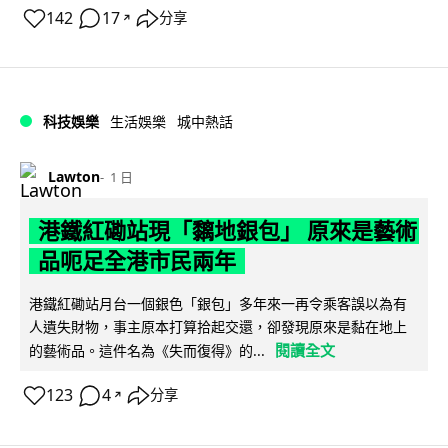
142
17
分享
↗
科技娛樂
生活娛樂
城中熱話
Lawton
1 日
港鐵紅磡站現「黐地銀包」 原來是藝術
品呃足全港市民兩年
港鐵紅磡站月台一個銀色「銀包」多年來一再令乘客誤以為有
人遺失財物，事主原本打算拾起交還，卻發現原來是黏在地上
閱讀全文
的藝術品。這件名為《失而復得》的...
123
4
分享
↗