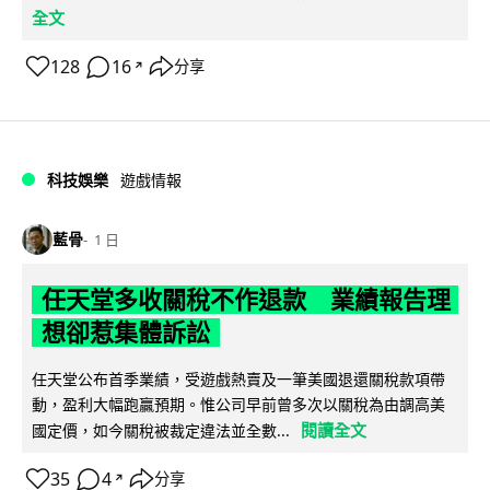
全文
128
16
分享
↗
科技娛樂
遊戲情報
藍骨
1 日
任天堂多收關稅不作退款 業績報告理
想卻惹集體訴訟
任天堂公布首季業績，受遊戲熱賣及一筆美國退還關稅款項帶
動，盈利大幅跑贏預期。惟公司早前曾多次以關稅為由調高美
閱讀全文
國定價，如今關稅被裁定違法並全數...
35
4
分享
↗