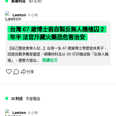
商業科技
3D 打印
Lawton
8 小時
台灣 67 歲博士翁自製反無人機槍囚 2
年半 法官斥藏火藥恐危害治安
【自己整就會俾人拉...】台灣一名 67 歲擁博士學歷退休男子，
因俄烏戰爭觸發靈感，網購材料及以 3D 打印機自製「反無人機
閱讀全文
槍」，遭警方搜出...
分享
3C科技
手提電話
Lawton
8 小時