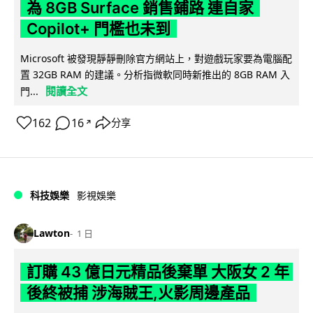
為 8GB Surface 銷售鋪路 連自家
Copilot+ 門檻也未到
Microsoft 被發現靜靜刪除官方網站上，對遊戲玩家要為電腦配
置 32GB RAM 的建議。分析指微軟同時新推出的 8GB RAM 入
閱讀全文
門...
162
16
分享
↗
科技娛樂
影視娛樂
Lawton
1 日
訂購 43 億日元精品後棄單 大阪女 2 年
後終被捕 涉海賊王,火影周邊產品