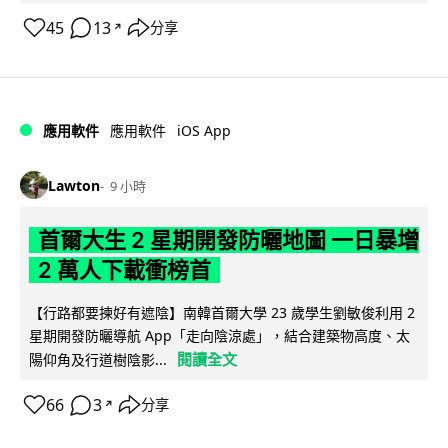
45
13
分享
↗
iOS App
應用軟件
應用軟件
Lawton
9 小時
首爾大生 2 星期開發防曬地圖 一日暴增
2 萬人下載衝榜首
【行路都要揀好有遮陰】南韓首爾大學 23 歲學生劉敏俊利用 2
星期開發防曬導航 App「走向陰涼處」，結合建築物高度、太
閱讀全文
陽仰角及行道樹陰影...
66
3
分享
↗