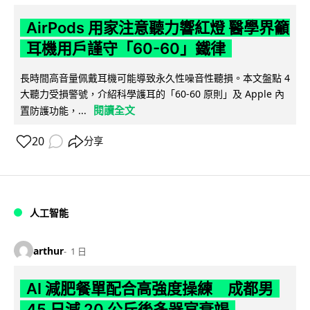
AirPods 用家注意聽力響紅燈 醫學界籲
耳機用戶謹守「60-60」鐵律
長時間高音量佩戴耳機可能導致永久性噪音性聽損。本文盤點 4
大聽力受損警號，介紹科學護耳的「60-60 原則」及 Apple 內
閱讀全文
置防護功能，...
20
分享
人工智能
arthur
1 日
AI 減肥餐單配合高強度操練 成都男
45 日減 20 公斤後多器官衰竭