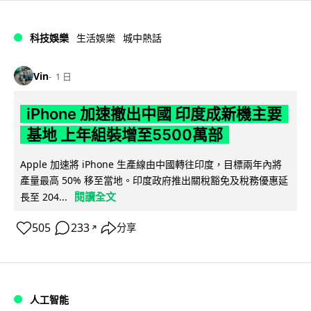
科技娛樂
生活娛樂
城中熱話
Vin
1 日
iPhone 加速撤出中國 印度成新機主要
基地 上年組裝增至5500萬部
Apple 加速將 iPhone 生產線由中國轉往印度，目標兩年內將
產量最高 50% 移至當地。印度政府推出關稅豁免及稅務優惠延
閱讀全文
長至 204...
505
233
分享
↗
人工智能