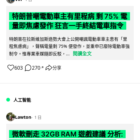
特朗普嘲電動車主有里程病 剩 75% 電
量即焦慮發作 狂言一手終結電車指令
特朗普在拉斯維加斯造勢大會上公開嘲諷電動車車主患有「里
程焦慮病」，聲稱電量剩 75% 便發作，並重申已廢除電動車強
閱讀全文
制令。惟專業車媒隨即反駁，...
603
270
分享
↗
人工智能
Lawton
1 日
微軟刪走 32GB RAM 遊戲建議 分析: