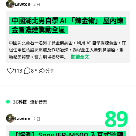
Lawton
2 日
中國湖北男自學 AI 「煉金術」 屋內煉
金冒濃煙驚動全區
中國湖北黃石一名男子見金價高企，利用 AI 自學提煉黃金，在
租住單位私設高壓爐及作坊冶煉，過程產生大量刺鼻濃煙，驚
閱讀全文
動鄰居報警。警方到場揭發整...
113
8
分享
↗
3C科技
流動音樂
89
Lawton
2 日
【評測】Sony IER-M500 入耳式監聽