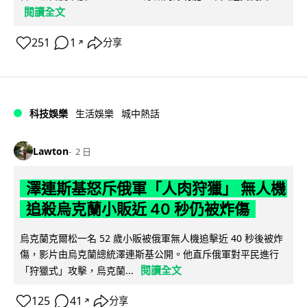
閱讀全文
251
1
分享
↗
科技娛樂
生活娛樂
城中熱話
Lawton
2 日
澤連斯基怒斥俄軍「人肉狩獵」 無人機
追殺烏克蘭小販近 40 秒仍被炸傷
烏克蘭克爾松一名 52 歲小販被俄軍無人機追擊近 40 秒後被炸
傷，影片由烏克蘭總統澤連斯基公開。他直斥俄軍對平民進行
閱讀全文
「狩獵式」攻擊，烏克蘭...
125
41
分享
↗