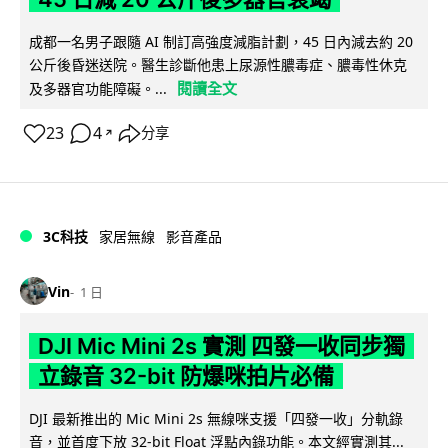
成都一名男子跟隨 AI 制訂高強度減脂計劃，45 日內減去約 20
公斤後昏迷送院。醫生診斷他患上尿源性膿毒症、膿毒性休克
閱讀全文
及多器官功能障礙。...
23
4
分享
↗
3C科技
家居無線
影音產品
Vin
1 日
DJI Mic Mini 2s 實測 四發一收同步獨
立錄音 32-bit 防爆咪拍片必備
DJI 最新推出的 Mic Mini 2s 無線咪支援「四發一收」分軌錄
音，並首度下放 32-bit Float 浮點內錄功能。本文經實測其...