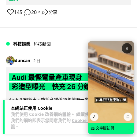
145
20
分享
↗
科技娛樂
科技新聞
×
duncan
2 日
Audi 最慳電量產車現身 A2 e-tron 迷
彩造型曝光 快充 26 分鐘充滿 8 成電
Audi 呢部新車，能耗竟然係25年前嘅一半。 A2 e-tron 風阻低
至0.24，每百公里只需12.8 kWh，一度電行到7.8公里。6...
本網站正使用 Cookie
閱讀全文
我們使用 Cookie 改善網站體驗。 繼續使用
🎵
⛶
我們的網站即表示您同意我們的
Cookie 政
策
。
7
1
分享
↗
📖 文字版訪問
→