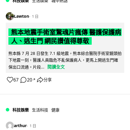
科技娛樂
生活娛樂
城中熱話
Lawton
1 日
熊本地震手術室驚魂片瘋傳 醫護保護病
人、逃生門 網民讚值得尊敬
熊本縣 7 月 28 日發生 7.1 級地震，熊本綜合醫院手術室鏡頭拍
下地震一刻，醫護人員臨危不亂保護病人，更馬上開逃生門確
閱讀全文
保出口流通。片段...
67
20
分享
↗
科技娛樂
生活科技
健康
arthur
1 日