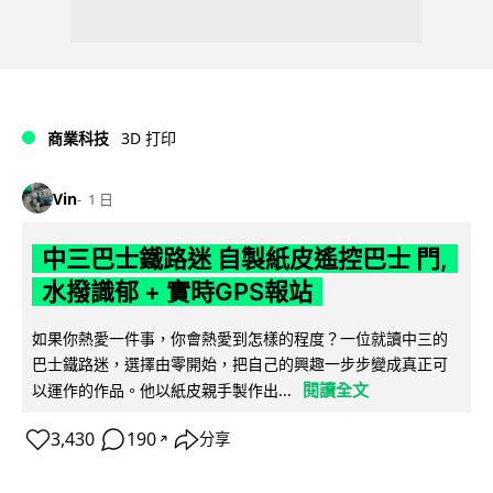
商業科技
3D 打印
Vin
1 日
中三巴士鐵路迷 自製紙皮遙控巴士 門,
水撥識郁 + 實時GPS報站
如果你熱愛一件事，你會熱愛到怎樣的程度？一位就讀中三的
巴士鐵路迷，選擇由零開始，把自己的興趣一步步變成真正可
閱讀全文
以運作的作品。他以紙皮親手製作出...
3,430
190
分享
↗