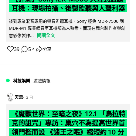
耳機：現場拍攝、後製監聽與人聲利器
談到專業混音專用的聲音監聽耳機，Sony 經典 MDR-7506 到
MDR-M1 專業錄音室耳機都為人熟悉。而現在舞台製作者與創
閱讀全文
意影像製作...
39
5
分享
↗
科技娛樂
遊戲情報
天恩
2 日
《魔獸世界：至暗之夜》12.1 「烏拉特
克的詛咒」專訪：巢穴不為提高世界首
領門檻而設 《諸王之眠》縮短約 10 分