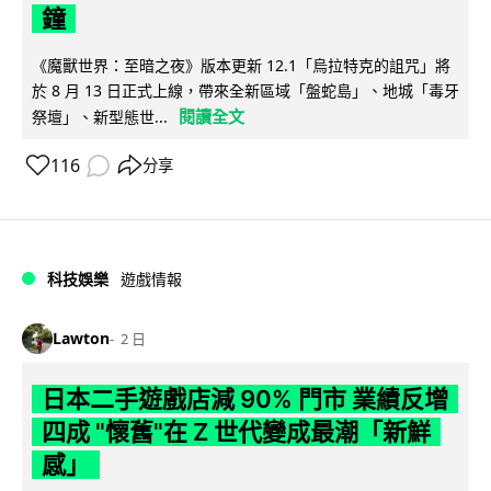
鐘
《魔獸世界：至暗之夜》版本更新 12.1「烏拉特克的詛咒」將
於 8 月 13 日正式上線，帶來全新區域「盤蛇島」、地城「毒牙
閱讀全文
祭壇」、新型態世...
116
分享
科技娛樂
遊戲情報
Lawton
2 日
日本二手遊戲店減 90% 門市 業績反增
四成 "懷舊"在 Z 世代變成最潮「新鮮
感」