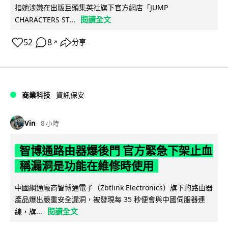
指她涉嫌在出版巨頭集英社旗下官方網店「JUMP
閱讀全文
CHARACTERS ST...
52
8
分享
↗
商業科技
資訊保安
Vin
8 小時
智博通路由器爆後門 官方緊急下架止血
稱漏洞是功能在維修時使用
中國網通廠商智博通電子（Zbtlink Electronics）旗下的路由器
產品爆出嚴重安全漏洞，被發現每 35 秒便會與中國伺服器連
閱讀全文
線，旗...