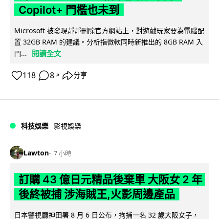
Copilot+ 門檻也未到
Microsoft 被發現靜靜刪除官方網站上，對遊戲玩家要為電腦配
置 32GB RAM 的建議。分析指微軟同時新推出的 8GB RAM 入
閱讀全文
門...
118
8
分享
↗
科技娛樂
影視娛樂
Lawton
7 小時
訂購 43 億日元精品後棄單 大阪女 2 年
後終被捕 涉海賊王,火影周邊產品
日本警視廳神田署 8 月 6 日公布，拘捕一名 32 歲大阪女子，