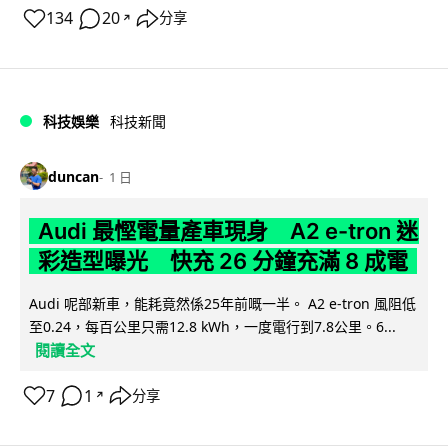
134
20
分享
↗
科技娛樂
科技新聞
duncan
1 日
Audi 最慳電量產車現身 A2 e-tron 迷
彩造型曝光 快充 26 分鐘充滿 8 成電
Audi 呢部新車，能耗竟然係25年前嘅一半。 A2 e-tron 風阻低
至0.24，每百公里只需12.8 kWh，一度電行到7.8公里。6...
閱讀全文
7
1
分享
↗