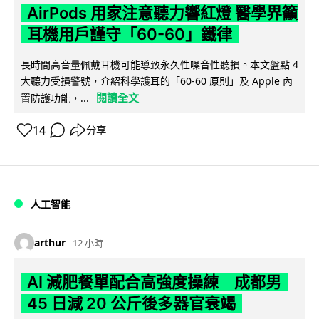
AirPods 用家注意聽力響紅燈 醫學界籲
耳機用戶謹守「60-60」鐵律
長時間高音量佩戴耳機可能導致永久性噪音性聽損。本文盤點 4
大聽力受損警號，介紹科學護耳的「60-60 原則」及 Apple 內
閱讀全文
置防護功能，...
14
分享
人工智能
arthur
12 小時
AI 減肥餐單配合高強度操練 成都男
45 日減 20 公斤後多器官衰竭