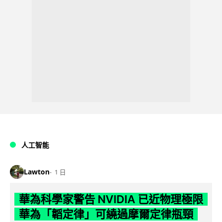
人工智能
Lawton
1 日
華為科學家警告 NVIDIA 已近物理極限
華為「韜定律」可繞過摩爾定律瓶頸