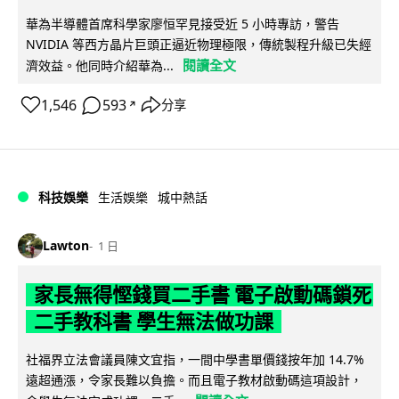
華為半導體首席科學家廖恒罕見接受近 5 小時專訪，警告
NVIDIA 等西方晶片巨頭正逼近物理極限，傳統製程升級已失經
閱讀全文
濟效益。他同時介紹華為...
1,546
593
分享
↗
科技娛樂
生活娛樂
城中熱話
Lawton
1 日
家長無得慳錢買二手書 電子啟動碼鎖死
二手教科書 學生無法做功課
社福界立法會議員陳文宜指，一間中學書單價錢按年加 14.7%
遠超通漲，令家長難以負擔。而且電子教材啟動碼這項設計，