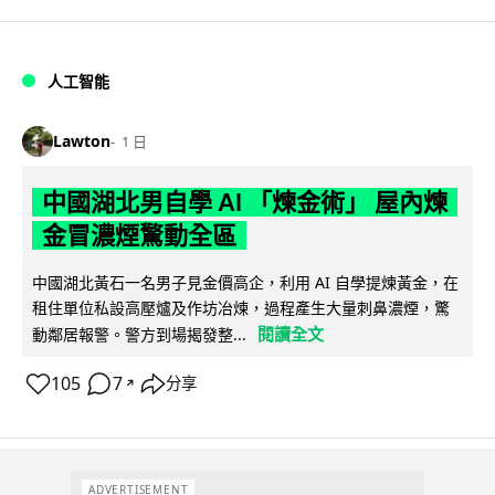
人工智能
Lawton
1 日
中國湖北男自學 AI 「煉金術」 屋內煉
金冒濃煙驚動全區
中國湖北黃石一名男子見金價高企，利用 AI 自學提煉黃金，在
租住單位私設高壓爐及作坊冶煉，過程產生大量刺鼻濃煙，驚
閱讀全文
動鄰居報警。警方到場揭發整...
105
7
分享
↗
ADVERTISEMENT