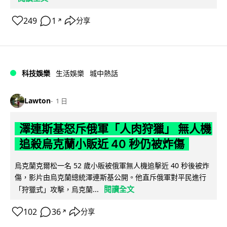
249
1
分享
↗
科技娛樂
生活娛樂
城中熱話
Lawton
1 日
澤連斯基怒斥俄軍「人肉狩獵」 無人機
追殺烏克蘭小販近 40 秒仍被炸傷
烏克蘭克爾松一名 52 歲小販被俄軍無人機追擊近 40 秒後被炸
傷，影片由烏克蘭總統澤連斯基公開。他直斥俄軍對平民進行
閱讀全文
「狩獵式」攻擊，烏克蘭...
102
36
分享
↗