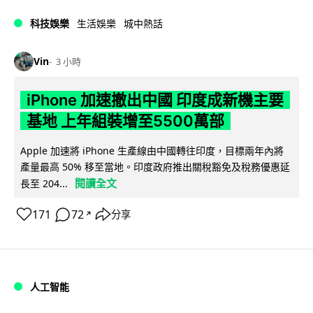
科技娛樂
生活娛樂
城中熱話
Vin
3 小時
iPhone 加速撤出中國 印度成新機主要
基地 上年組裝增至5500萬部
Apple 加速將 iPhone 生產線由中國轉往印度，目標兩年內將
產量最高 50% 移至當地。印度政府推出關稅豁免及稅務優惠延
閱讀全文
長至 204...
171
72
分享
↗
人工智能