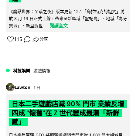
《魔獸世界：至暗之夜》版本更新 12.1「烏拉特克的詛咒」將
於 8 月 13 日正式上線，帶來全新區域「盤蛇島」、地城「毒牙
閱讀全文
祭壇」、新型態世...
115
分享
科技娛樂
遊戲情報
Lawton
1 日
日本二手遊戲店減 90% 門市 業績反增
四成 "懷舊"在 Z 世代變成最潮「新鮮
感」
日本零售巨頭 GEO 將懷舊遊戲銷售門市從 1,000 間大幅減至