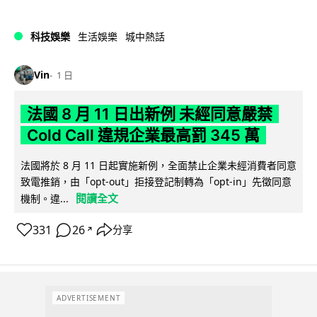
科技娛樂
生活娛樂
城中熱話
Vin
1 日
法國 8 月 11 日出新例 未經同意嚴禁
Cold Call 違規企業最高罰 345 萬
法國將於 8 月 11 日起實施新例，全面禁止企業未經消費者同意
致電推銷，由「opt-out」拒接登記制轉為「opt-in」先徵同意
閱讀全文
機制。違...
331
26
分享
↗
ADVERTISEMENT