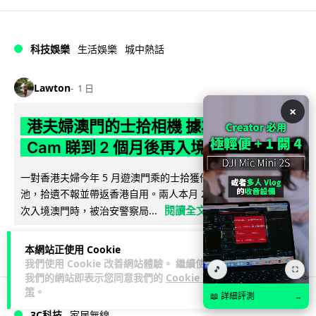
科技娛樂
生活娛樂
城中熱話
Lawton
1 日
×
港夫婦澳門的士拾相機 據為己有被的士
Cam 睇到 2 個月後再入境被捕
一對香港夫婦今年 5 月遊澳門乘的士拾獲他人遺留相機及電
池，拾遺不報並帶返香港自用。兩人本月 2 日經港珠澳大橋再
閱讀全文
次入境澳門時，被治安警察局...
532
75
分享
↗
本網站正使用 Cookie
我們使用 Cookie 改善網站體驗。 繼續使用
🎵
⛶
我們的網站即表示您同意我們的
Cookie 政
策
。
📖 詳細評測
→
3C科技
家居無線