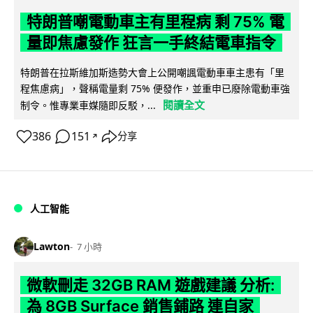
特朗普嘲電動車主有里程病 剩 75% 電
量即焦慮發作 狂言一手終結電車指令
特朗普在拉斯維加斯造勢大會上公開嘲諷電動車車主患有「里
程焦慮病」，聲稱電量剩 75% 便發作，並重申已廢除電動車強
閱讀全文
制令。惟專業車媒隨即反駁，...
386
151
分享
↗
人工智能
Lawton
7 小時
微軟刪走 32GB RAM 遊戲建議 分析:
為 8GB Surface 銷售鋪路 連自家