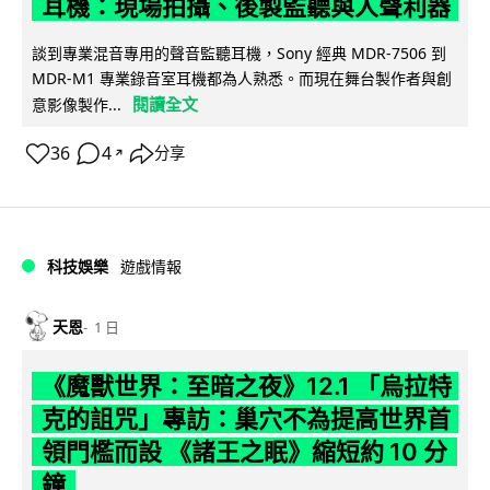
耳機：現場拍攝、後製監聽與人聲利器
談到專業混音專用的聲音監聽耳機，Sony 經典 MDR-7506 到
MDR-M1 專業錄音室耳機都為人熟悉。而現在舞台製作者與創
閱讀全文
意影像製作...
36
4
分享
↗
科技娛樂
遊戲情報
天恩
1 日
《魔獸世界：至暗之夜》12.1 「烏拉特
克的詛咒」專訪：巢穴不為提高世界首
領門檻而設 《諸王之眠》縮短約 10 分
鐘