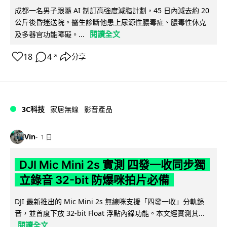
成都一名男子跟隨 AI 制訂高強度減脂計劃，45 日內減去約 20
公斤後昏迷送院。醫生診斷他患上尿源性膿毒症、膿毒性休克
閱讀全文
及多器官功能障礙。...
18
4
分享
↗
3C科技
家居無線
影音產品
Vin
1 日
DJI Mic Mini 2s 實測 四發一收同步獨
立錄音 32-bit 防爆咪拍片必備
DJI 最新推出的 Mic Mini 2s 無線咪支援「四發一收」分軌錄
音，並首度下放 32-bit Float 浮點內錄功能。本文經實測其...
閱讀全文