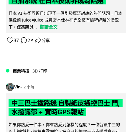
直播系統 在日本技術界成為話題
日本 AI 技術界近日出現了一個引發廣泛討論的熱門話題：日本
偶像前 Juice=Juice 成員宮本佳林在完全沒有編程經驗的情況
閱讀全文
下，僅憑藉與...
37
2
分享
↗
商業科技
3D 打印
Vin
2 小時
中三巴士鐵路迷 自製紙皮遙控巴士 門,
水撥識郁 + 實時GPS報站
如果你熱愛一件事，你會熱愛到怎樣的程度？一位就讀中三的
巴士鐵路迷，選擇由零開始，把自己的興趣一步步變成真正可