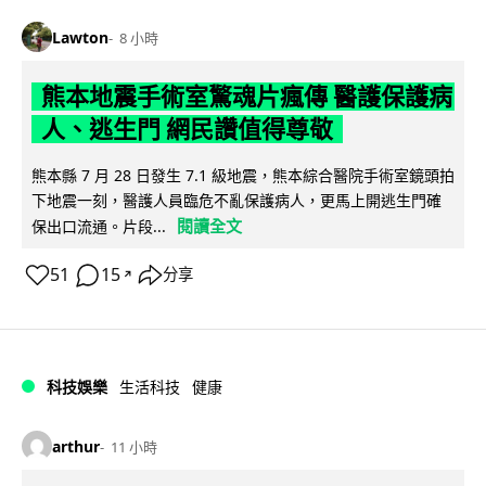
Lawton
8 小時
熊本地震手術室驚魂片瘋傳 醫護保護病
人、逃生門 網民讚值得尊敬
熊本縣 7 月 28 日發生 7.1 級地震，熊本綜合醫院手術室鏡頭拍
下地震一刻，醫護人員臨危不亂保護病人，更馬上開逃生門確
閱讀全文
保出口流通。片段...
51
15
分享
↗
科技娛樂
生活科技
健康
arthur
11 小時