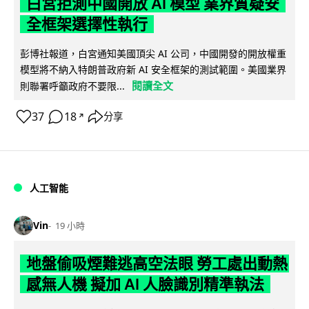
白宮拒測中國開放 AI 模型 業界質疑安
全框架選擇性執行
彭博社報道，白宮通知美國頂尖 AI 公司，中國開發的開放權重
模型將不納入特朗普政府新 AI 安全框架的測試範圍。美國業界
閱讀全文
則聯署呼籲政府不要限...
37
18
分享
↗
人工智能
Vin
19 小時
地盤偷吸煙難逃高空法眼 勞工處出動熱
感無人機 擬加 AI 人臉識別精準執法