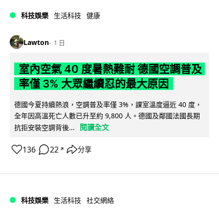
科技娛樂
生活科技
健康
Lawton
1 日
室內空氣 40 度暑熱難耐 德國空調普及
率僅 3% 大眾繼續忍的最大原因
德國今夏持續熱浪，空調普及率僅 3%，課室溫度逼近 40 度，
全年因高溫死亡人數已升至約 9,800 人。德國及鄰國法國長期
閱讀全文
抗拒安裝空調背後...
136
22
分享
↗
科技娛樂
生活科技
社交網絡