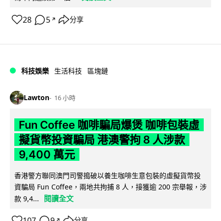
28
5
分享
↗
科技娛樂
生活科技
區塊鏈
Lawton
16 小時
Fun Coffee 咖啡騙局爆煲 咖啡包裝虛
擬貨幣投資騙局 港澳警拘 8 人涉款
9,400 萬元
香港警方聯同澳門司警搗破以養生咖啡生意包裝的虛擬貨幣投
資騙局 Fun Coffee，兩地共拘捕 8 人，接獲逾 200 宗舉報，涉
閱讀全文
款 9,4...
107
9
分享
↗