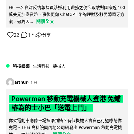
FBI 一名資深反情報探員涉嫌利用職務之便盜取敵對國家近 100
萬美元加密貨幣，事後更向 ChatGPT 諮詢理財及移民葡萄牙方
閱讀全文
案，最終因...
22
1
分享
↗
科技娛樂
生活科技
機械人
arthur
1 日
Powerman 移動充電機械人登港 免鋪
樁為的士小巴「送電上門」
你架電動車喺停車場搵唔到樁？有個機械人會自己行過嚟幫你
充電。THEi 高科院同內地公司研發出 Powerman 移動充電機