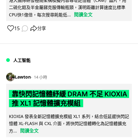
港大團隊研發極簡架構模擬內容尋址記憶體（CAM）晶片，用
二硫化鉬及半金屬銻克服傳輸瓶頸，漢明距離計算速度比標準
閱讀全文
CPU快1億倍，每次搜尋耗能低...
15
分享
人工智能
Lawton
14 小時
靠快閃記憶體紓緩 DRAM 不足 KIOXIA
推 XL1 記憶體擴充模組
KIOXIA 發表全新記憶體擴充模組 XL1 系列，結合低延遲快閃記
憶體 XL-FLASH 與 CXL 介面，將快閃記憶體轉化為記憶體擴充
閱讀全文
方...