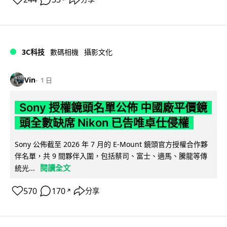
3C科技
數碼相機
攝影文化
Vin
1 日
Sony 授權鏡頭名單公佈 中國廠平價鏡
頭全數缺席 Nikon 已告唯卓仕侵權
Sony 公佈截至 2026 年 7 月的 E-Mount 鏡頭官方授權合作夥
伴名單，共 9 間夥伴入圍，包括蔡司、富士、適馬、騰龍等傳
閱讀全文
統光...
570
170
分享
↗