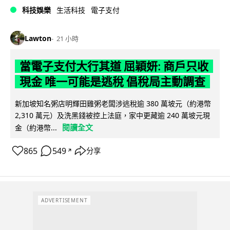
科技娛樂
生活科技
電子支付
Lawton
21 小時
當電子支付大行其道 屈穎妍: 商戶只收
現金 唯一可能是逃稅 倡稅局主動調查
新加坡知名粥店明輝田雞粥老闆涉逃稅逾 380 萬坡元（約港幣
2,310 萬元）及洗黑錢被控上法庭，家中更藏逾 240 萬坡元現
閱讀全文
金（約港幣...
865
549
分享
↗
ADVERTISEMENT