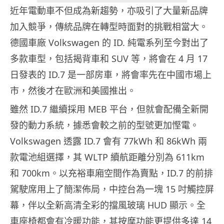
近年電動車不但成為新趨勢，亦吸引了大量新品牌
加入競爭，傳統品牌在轉型時面對的挑戰相當大。
德國車廠 Volkswagen 的 ID. 純電系列至今對出了
多款車型，包括揭背車和 SUV 等，將會在 4 月 17
日發表的 ID.7 是一部房車，將會率先在中國市場上
市，然後才在歐洲和美國推出。
雖然 ID.7 繼續採用 MEB 平台，但就會配備全新開
發的動力系統，據悉會較之前的型號更加慳電。
Volkswagen 透露 ID.7 會有 77kWh 和 86kWh 兩
款電池組選擇，其 WLTP 續航距離分別為 611km
和 700km。以充裕車廂空間作為賣點，ID.7 的前排
駕駛席用上了簡潔佈局，中控台為一塊 15 吋觸控屏
幕，伴以全新高清全彩的擋風玻璃 HUD 顯示。全
車座椅都會有冷暖功能，其按摩功能更提供多達 14