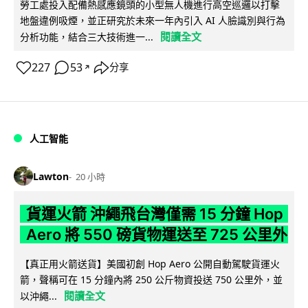
勞工處投入配備熱感應鏡頭的小型無人機進行高空巡邏以打擊
地盤違例吸煙，並正研究於未來一年內引入 AI 人臉識別與行為
閱讀全文
分析功能，結合三大技術進一...
227
53
分享
↗
人工智能
Lawton
20 小時
貨運火箭 沖繩飛台灣僅需 15 分鐘 Hop
Aero 將 550 磅貨物運送至 725 公里外
【真正用火箭送貨】美國初創 Hop Aero 公開自動駕駛貨運火
箭，聲稱可在 15 分鐘內將 250 公斤物資投送 750 公里外，並
閱讀全文
以沖繩...