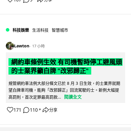
科技娛樂
生活科技
智慧城市
Lawton
17 小時
網約車條例生效 有司機暫時停工避風頭
的士業界籲白牌 "改邪歸正"
規管網約車法例大部分條文已於 8 月 3 日生效，的士業界就期
望白牌車司機，能夠「改邪歸正」回流駕駛的士。新例大幅提
閱讀全文
高罰則，首次定罪最高罰款...
171
110
分享
↗