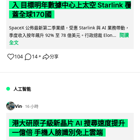
入 目標明年數據中心上太空 Starlink 覆
蓋全球170國
SpaceX 公佈最新第二季業績，受惠 Starlink 與 AI 業務帶動，
閱讀
季度收入按年飆升 92% 至 78 億美元。行政總裁 Elon...
全文
104
14
分享
↗
人工智能
Vin
16 小時
港大研原子級新晶片 AI 搜尋速度提升
一億倍 手機人臉識別免上雲端