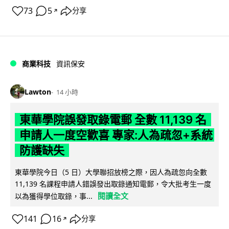
73
5
分享
↗
商業科技
資訊保安
Lawton
14 小時
東華學院誤發取錄電郵 全數 11,139 名
申請人一度空歡喜 專家:人為疏忽+系統
防護缺失
東華學院今日（5 日）大學聯招放榜之際，因人為疏忽向全數
11,139 名課程申請人錯誤發出取錄通知電郵，令大批考生一度
閱讀全文
以為獲得學位取錄，事...
141
16
分享
↗