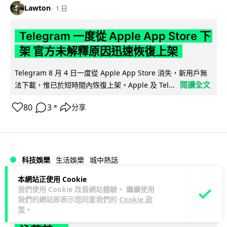
Lawton
1 日
Telegram 一度從 Apple App Store 下
架 官方未解釋原因迅速恢復上架
Telegram 8 月 4 日一度從 Apple App Store 消失，新用戶無
閱讀全文
法下載，惟已於短時間內恢復上架。Apple 及 Tel...
80
3
分享
↗
科技娛樂
生活娛樂
城中熱話
本網站正使用 Cookie
Lawton
1 日
我們使用 Cookie 改善網站體驗。 繼續使用
我們的網站即表示您同意我們的
Cookie 政
策
。
葵芳街燈狂閃近 1 小時 網民笑稱「幻彩