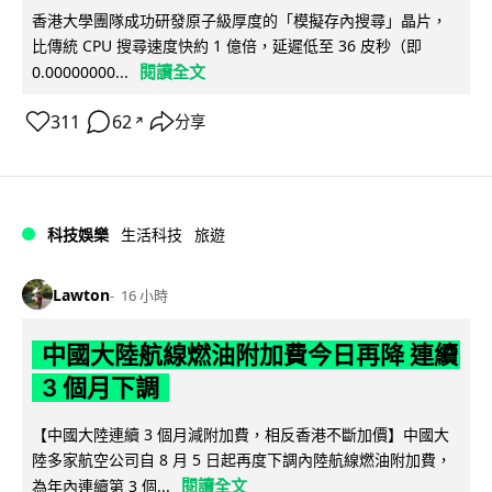
香港大學團隊成功研發原子級厚度的「模擬存內搜尋」晶片，
比傳統 CPU 搜尋速度快約 1 億倍，延遲低至 36 皮秒（即
閱讀全文
0.00000000...
311
62
分享
↗
科技娛樂
生活科技
旅遊
Lawton
16 小時
中國大陸航線燃油附加費今日再降 連續
3 個月下調
【中國大陸連續 3 個月減附加費，相反香港不斷加價】中國大
陸多家航空公司自 8 月 5 日起再度下調內陸航線燃油附加費，
閱讀全文
為年內連續第 3 個...