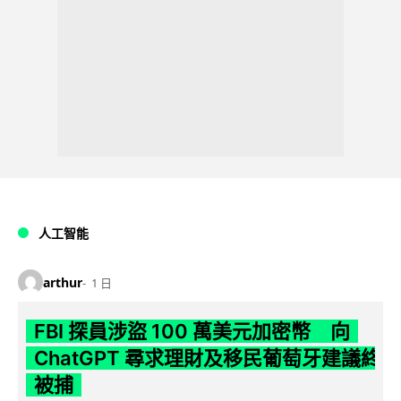
人工智能
arthur
1 日
FBI 探員涉盜 100 萬美元加密幣 向
ChatGPT 尋求理財及移民葡萄牙建議終
被捕