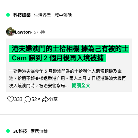
科技娛樂
生活娛樂
城中熱話
Lawton
5 小時
港夫婦澳門的士拾相機 據為己有被的士
Cam 睇到 2 個月後再入境被捕
一對香港夫婦今年 5 月遊澳門乘的士拾獲他人遺留相機及電
池，拾遺不報並帶返香港自用。兩人本月 2 日經港珠澳大橋再
閱讀全文
次入境澳門時，被治安警察局...
333
52
分享
↗
3C科技
家居無線