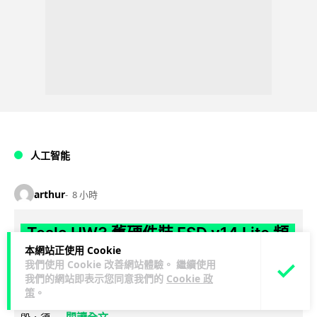
人工智能
arthur
8 小時
Tesla HW3 舊硬件裝 FSD v14 Lite 頻
本網站正使用 Cookie
現過熱 部分電腦損毀車主須自費維修
我們使用 Cookie 改善網站體驗。 繼續使用
我們的網站即表示您同意我們的
Cookie 政
Tesla 向 HW3 舊車款推送 FSD v14 Lite 系統，引發大量車主反
策
。
映自動駕駛電腦嚴重過熱，部分更觸發高溫保護甚至直接燒