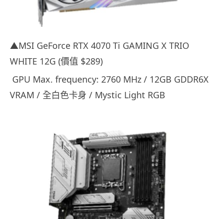
▲MSI GeForce RTX 4070 Ti GAMING X TRIO
WHITE 12G (價值 $289)
GPU Max. frequency: 2760 MHz / 12GB GDDR6X
VRAM / 全白色卡身 / Mystic Light RGB