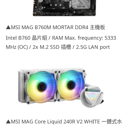
▲MSI MAG B760M MORTAR DDR4 主機板
Intel B760 晶片組 / RAM Max. frequency: 5333
MHz (OC) / 2x M.2 SSD 插槽 / 2.5G LAN port
▲MSI MAG Core Liquid 240R V2 WHITE 一體式水