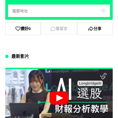
讚好
0
看留言
分享
最新影片