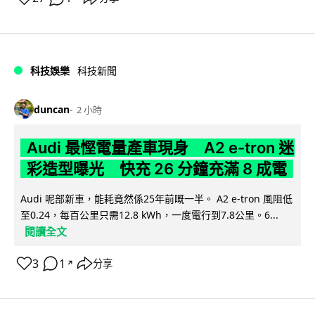
科技娛樂
科技新聞
duncan
2 小時
Audi 最慳電量產車現身 A2 e-tron 迷
彩造型曝光 快充 26 分鐘充滿 8 成電
Audi 呢部新車，能耗竟然係25年前嘅一半。 A2 e-tron 風阻低
至0.24，每百公里只需12.8 kWh，一度電行到7.8公里。6...
閱讀全文
3
1
分享
↗