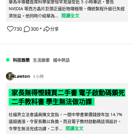
華為半導體首席科學家廖恒罕見接受近 5 小時專訪，警告
NVIDIA 等西方晶片巨頭正逼近物理極限，傳統製程升級已失經
閱讀全文
濟效益。他同時介紹華為...
730
300
分享
↗
科技娛樂
生活娛樂
城中熱話
Lawton
3 小時
家長無得慳錢買二手書 電子啟動碼鎖死
二手教科書 學生無法做功課
社福界立法會議員陳文宜指，一間中學書單價錢按年加 14.7%
遠超通漲，令家長難以負擔。而且電子教材啟動碼這項設計，
閱讀全文
令學生無法完成功課，二手...