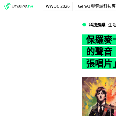
WWDC 2026
GenAI 與雲端科技
保羅麥卡尼：用 
科技娛樂
生
保羅麥卡
的聲音
張唱