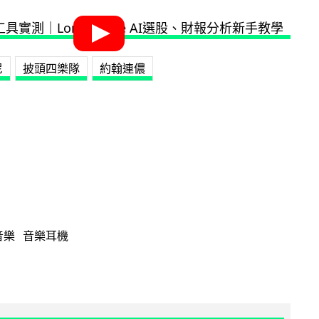
尼
披頭四樂隊
約翰連儂
音樂
音樂耳機