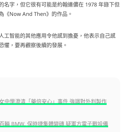
名字，但它很有可能是約翰連儂在 1978 年錄下但
《Now And Then》的作品。
人工智能的其他應用令他感到擔憂，他表示自己感
恐懼，要再觀察後續的發展。
女中學澄清「藥倍安心」事件 強調對外判製作
百輛 BMW, 保時捷集體變磚 疑軍方電子戰設備