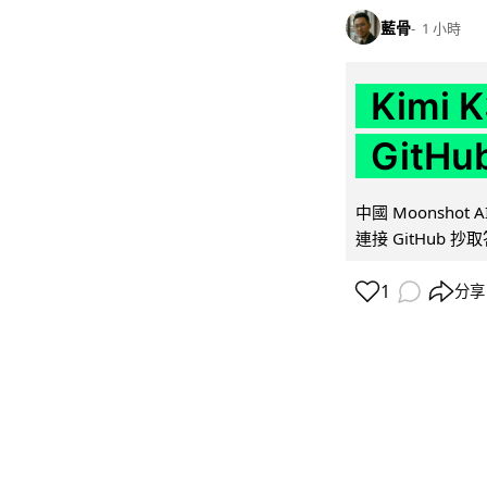
藍骨
1 小時
Kimi
GitH
中國 Moonshot
連接 GitHub 抄
1
分享