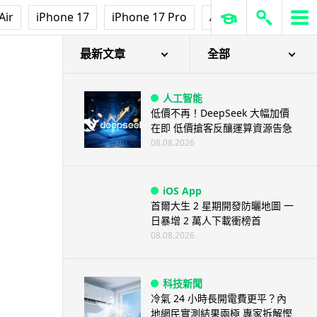
人工智能
Air
iPhone 17
iPhone 17 Pro
AirPods Pro 3
Ap
Grok Imagine Image 2.0 推出
主打局部編輯及多圖...
08.08.2026
最新文章
全部
人工智能
低價不再！DeepSeek 大幅加價
在即 低價搶客反釀運算資源告急
08.08.2026
iOS App
首爾大生 2 星期開發防曬地圖 一
日暴增 2 萬人下載衝榜首
08.08.2026
科技新聞
冷氣 24 小時長開電費更平？內
地網民實測結果兩極 專家拆解慳