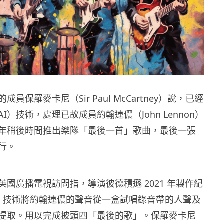
員保羅麥卡尼（Sir Paul McCartney）說，已經
I）技術，處理已故成員約翰連儂（John Lennon）
年稍後時間推出樂隊「最後一首」歌曲，最後一張
行。
國廣播電視訪問指，導演彼德積遜 2021 年製作紀
AI 技術將約翰連儂的聲音從一盒試唱錄音帶的人聲及
提取。用以完成披頭四「最後的歌」。保羅麥卡尼