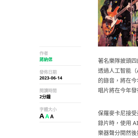
作者
蔣納偲
著名樂隊披頭四的成
透過人工智能（A
發佈日期
2023-06-14
的錄音，將在今
唱片將在今年發
閱讀時間
2分鐘
字體大小
保羅麥卡尼接受英
A
A
A
錄片時，使用 
樂器聲分開然後