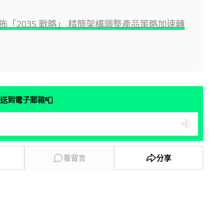
佈「2035 戰略」 精簡架構調整產品策略加速轉
📮
送到電子郵箱
看留言
分享