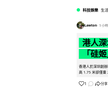
科技娛樂
生
Lawton
5 小時
港人深
「硅姬
香港人於深圳創辦初
高 1.75 米卻僅重 
1
分享