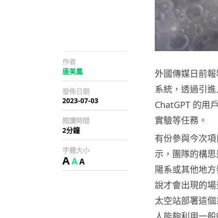
作者
唐美鳳
外國傳媒日前報
系統，透過引進
發佈日期
2023-07-03
ChatGPT 
實驗等任務。
閱讀時間
2分鐘
有份參與今次項目的 
字體大小
示，團隊的構思
A
A
A
陽系或其他地方
說才會出現的場
太空站部署這個
人能夠利用一般