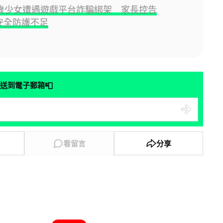
3 歲少女遭遇遊戲平台詐騙綁架 家長控告
x 安全防護不足
📮
送到電子郵箱
看留言
分享