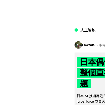
人工智能
Lawton
9 小時
日本偶
整個直
題
日本 AI 技術
Juice=Juic