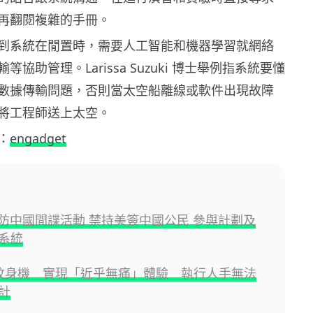
再翻閱複雜的手冊。
到系統在閒置時，需要人工智能和機器學習就網絡
協助管理。Larissa Suzuki 博士舉例指系統要懂
數據傳輸問題，否則當太空船離線或軟件出現故障
將工程師送上太空。
：
engadget
 嚴防中國間諜活動 禁持美簽中國公民 參與計劃及
系統
I 紋身機 實現「近乎無痛」體驗 執行人手無法
計