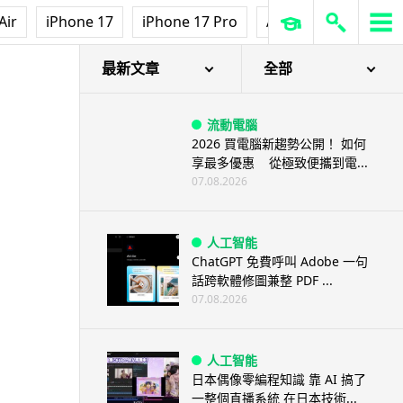
Air
iPhone 17
iPhone 17 Pro
AirPods Pro 3
Ap
最新文章
全部
流動電腦
2026 買電腦新趨勢公開！ 如何
享最多優惠 從極致便攜到電...
07.08.2026
人工智能
ChatGPT 免費呼叫 Adobe 一句
話跨軟體修圖兼整 PDF ...
07.08.2026
人工智能
日本偶像零編程知識 靠 AI 搞了
一整個直播系統 在日本技術...