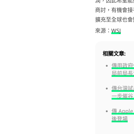
潤，因此希望能夠脫
商討，有機會接手 A
擴充至全球也會
來源：
WSJ
相關文章:
傳用政府伺
局前局長
傳台灣試產
一步催谷 
傳 Appl
後登場