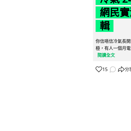
網民實
輯
你信唔信冷氣長開
極，有人一個月電費
閱讀全文
15
分