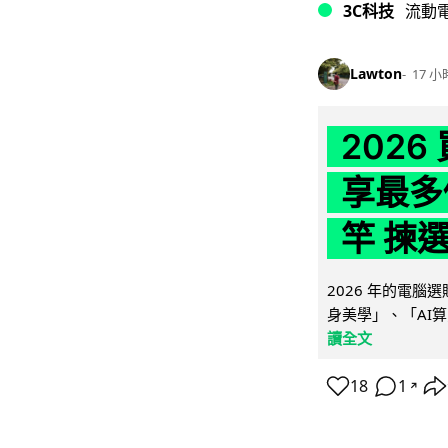
3C科技
流動
Lawton
17 小
202
享最多
竿 揀
2026 年的電
身美學」、「AI算
讀全文
18
1
↗