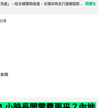
陰涼處」，結合建築物高度、太陽仰角及行道樹陰影...
閱讀全
分享
技新聞
24 小時長開電費更平？內地