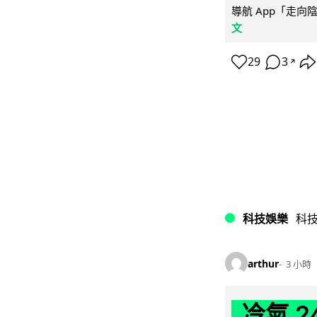
導航 App「走向
文
29
3
↗
科技娛樂
科
arthur
3 小時
冷氣 