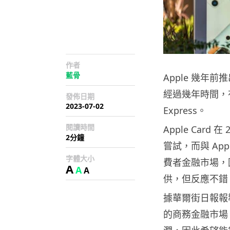
作者
藍骨
Apple 幾年前
經過幾年時間，有
發佈日期
2023-07-02
Express。
閱讀時間
Apple Card
2分鐘
嘗試，而與 Appl
字體大小
費者金融市場，
A
A
A
供，但反應不錯
據華爾街日報報導
的商務金融市場