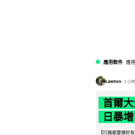
應用軟件
應
Lawton
2 小時
首爾大
日暴增
【行路都要揀好有遮