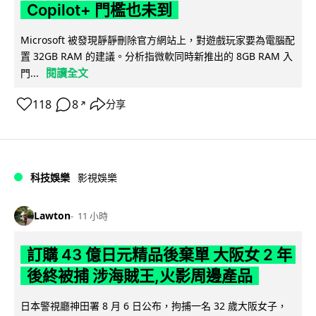
Copilot+ 門檻也未到
Microsoft 被發現靜靜刪除官方網站上，對遊戲玩家要為電腦配
置 32GB RAM 的建議。分析指微軟同時新推出的 8GB RAM 入
閱讀全文
門...
118
8
分享
↗
科技娛樂
影視娛樂
Lawton
11 小時
訂購 43 億日元精品後棄單 大阪女 2 年
後終被捕 涉海賊王,火影周邊產品
日本警視廳神田署 8 月 6 日公布，拘捕一名 32 歲大阪女子，