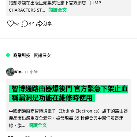
指她涉嫌在出版巨頭集英社旗下官方網店「JUMP
閱讀全文
CHARACTERS ST...
52
8
分享
↗
商業科技
資訊保安
Vin
11 小時
智博通路由器爆後門 官方緊急下架止血
稱漏洞是功能在維修時使用
中國網通廠商智博通電子（Zbtlink Electronics）旗下的路由器
產品爆出嚴重安全漏洞，被發現每 35 秒便會與中國伺服器連
閱讀全文
線，旗...