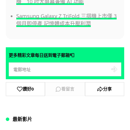
機 10 吋大屏幕兼備 AI 功能
Samsung Galaxy Z TriFold 三摺機上市僅 3
個月即停產 記憶體成本升壓利潤
📮
更多精彩文章每日送到電子郵箱
讚好
0
看留言
分享
最新影片