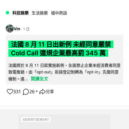
科技娛樂
生活娛樂
城中熱話
Vin
1 日
法國 8 月 11 日出新例 未經同意嚴禁
Cold Call 違規企業最高罰 345 萬
法國將於 8 月 11 日起實施新例，全面禁止企業未經消費者同意
致電推銷，由「opt-out」拒接登記制轉為「opt-in」先徵同意
閱讀全文
機制。違...
331
26
分享
↗
ADVERTISEMENT