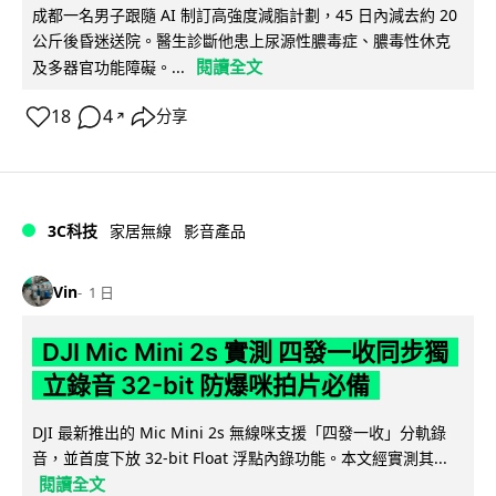
成都一名男子跟隨 AI 制訂高強度減脂計劃，45 日內減去約 20
公斤後昏迷送院。醫生診斷他患上尿源性膿毒症、膿毒性休克
閱讀全文
及多器官功能障礙。...
18
4
分享
↗
3C科技
家居無線
影音產品
Vin
1 日
DJI Mic Mini 2s 實測 四發一收同步獨
立錄音 32-bit 防爆咪拍片必備
DJI 最新推出的 Mic Mini 2s 無線咪支援「四發一收」分軌錄
音，並首度下放 32-bit Float 浮點內錄功能。本文經實測其...
閱讀全文