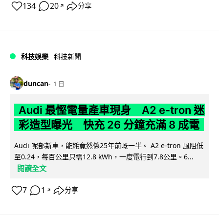
134
20
分享
↗
科技娛樂
科技新聞
duncan
1 日
Audi 最慳電量產車現身 A2 e-tron 迷
彩造型曝光 快充 26 分鐘充滿 8 成電
Audi 呢部新車，能耗竟然係25年前嘅一半。 A2 e-tron 風阻低
至0.24，每百公里只需12.8 kWh，一度電行到7.8公里。6...
閱讀全文
7
1
分享
↗