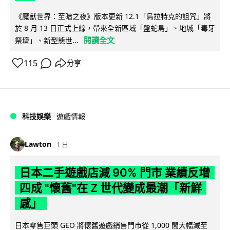
《魔獸世界：至暗之夜》版本更新 12.1「烏拉特克的詛咒」將
於 8 月 13 日正式上線，帶來全新區域「盤蛇島」、地城「毒牙
閱讀全文
祭壇」、新型態世...
115
分享
科技娛樂
遊戲情報
Lawton
1 日
日本二手遊戲店減 90% 門市 業績反增
四成 "懷舊"在 Z 世代變成最潮「新鮮
感」
日本零售巨頭 GEO 將懷舊遊戲銷售門市從 1,000 間大幅減至