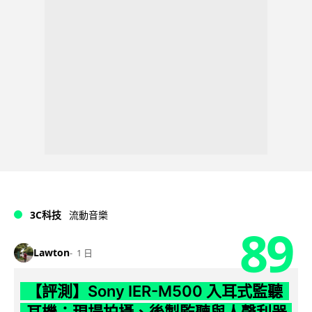
3C科技
流動音樂
89
Lawton
1 日
【評測】Sony IER-M500 入耳式監聽
耳機：現場拍攝、後製監聽與人聲利器