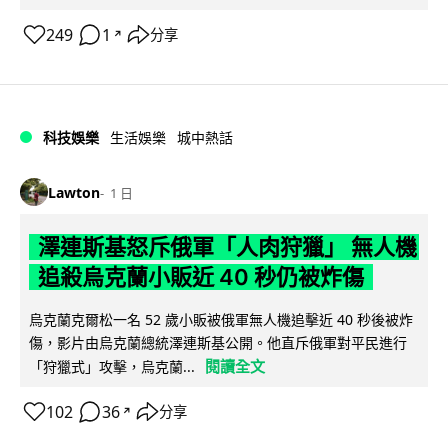
249
1
分享
↗
科技娛樂
生活娛樂
城中熱話
Lawton
1 日
澤連斯基怒斥俄軍「人肉狩獵」 無人機
追殺烏克蘭小販近 40 秒仍被炸傷
烏克蘭克爾松一名 52 歲小販被俄軍無人機追擊近 40 秒後被炸
傷，影片由烏克蘭總統澤連斯基公開。他直斥俄軍對平民進行
閱讀全文
「狩獵式」攻擊，烏克蘭...
102
36
分享
↗