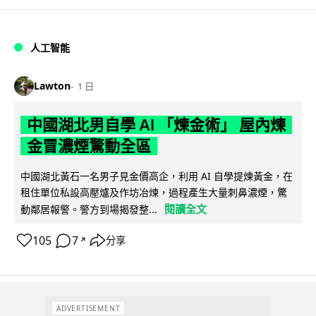
人工智能
Lawton
1 日
中國湖北男自學 AI 「煉金術」 屋內煉
金冒濃煙驚動全區
中國湖北黃石一名男子見金價高企，利用 AI 自學提煉黃金，在
租住單位私設高壓爐及作坊冶煉，過程產生大量刺鼻濃煙，驚
閱讀全文
動鄰居報警。警方到場揭發整...
105
7
分享
↗
ADVERTISEMENT