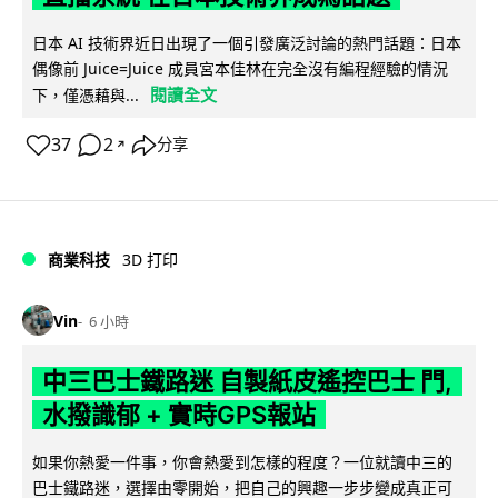
日本 AI 技術界近日出現了一個引發廣泛討論的熱門話題：日本
偶像前 Juice=Juice 成員宮本佳林在完全沒有編程經驗的情況
閱讀全文
下，僅憑藉與...
37
2
分享
↗
商業科技
3D 打印
Vin
6 小時
中三巴士鐵路迷 自製紙皮遙控巴士 門,
水撥識郁 + 實時GPS報站
如果你熱愛一件事，你會熱愛到怎樣的程度？一位就讀中三的
巴士鐵路迷，選擇由零開始，把自己的興趣一步步變成真正可