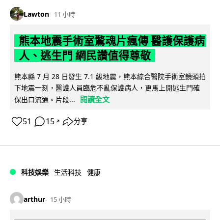
Lawton
11 小時
熊本地震手術室驚魂片瘋傳 醫護保護病
人、逃生門 網民讚值得尊敬
熊本縣 7 月 28 日發生 7.1 級地震，熊本綜合醫院手術室鏡頭拍
下地震一刻，醫護人員臨危不亂保護病人，更馬上開逃生門確
閱讀全文
保出口流通。片段...
51
15
分享
↗
科技娛樂
生活科技
健康
arthur
15 小時