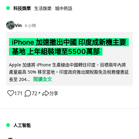
科技娛樂
生活娛樂
城中熱話
Vin
6 小時
iPhone 加速撤出中國 印度成新機主要
基地 上年組裝增至5500萬部
Apple 加速將 iPhone 生產線由中國轉往印度，目標兩年內將
產量最高 50% 移至當地。印度政府推出關稅豁免及稅務優惠延
閱讀全文
長至 204...
171
72
分享
↗
人工智能