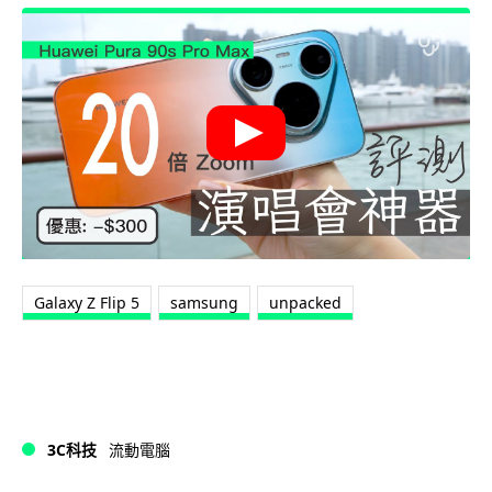
Galaxy Z Flip 5
samsung
unpacked
3C科技
流動電腦