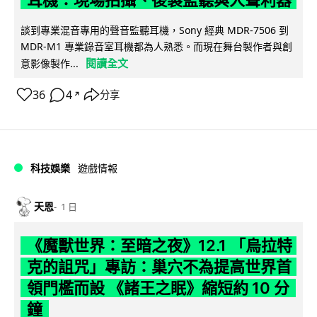
談到專業混音專用的聲音監聽耳機，Sony 經典 MDR-7506 到
MDR-M1 專業錄音室耳機都為人熟悉。而現在舞台製作者與創
閱讀全文
意影像製作...
36
4
分享
↗
科技娛樂
遊戲情報
天恩
1 日
《魔獸世界：至暗之夜》12.1 「烏拉特
克的詛咒」專訪：巢穴不為提高世界首
領門檻而設 《諸王之眠》縮短約 10 分
鐘