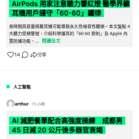
AirPods 用家注意聽力響紅燈 醫學界籲
耳機用戶謹守「60-60」鐵律
長時間高音量佩戴耳機可能導致永久性噪音性聽損。本文盤點 4
大聽力受損警號，介紹科學護耳的「60-60 原則」及 Apple 內
閱讀全文
置防護功能，...
14
分享
人工智能
arthur
15 小時
AI 減肥餐單配合高強度操練 成都男
45 日減 20 公斤後多器官衰竭