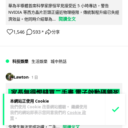
華為半導體首席科學家廖恒罕見接受近 5 小時專訪，警告
NVIDIA 等西方晶片巨頭正逼近物理極限，傳統製程升級已失經
閱讀全文
濟效益。他同時介紹華為...
1,546
593
分享
↗
科技娛樂
生活娛樂
城中熱話
Lawton
1 日
家長無得慳錢買二手書 電子啟動碼鎖死
二手教科書 學生無法做功課
本網站正使用 Cookie
我們使用 Cookie 改善網站體驗。 繼續使用
我們的網站即表示您同意我們的
Cookie 政
社福界立法會議員陳文宜指，一間中學書單價錢按年加 14.7%
策
。
遠超通漲，令家長難以負擔。而且電子教材啟動碼這項設計，
閱讀全文
令學生無法完成功課，二手...