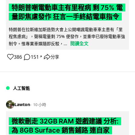
特朗普嘲電動車主有里程病 剩 75% 電
量即焦慮發作 狂言一手終結電車指令
特朗普在拉斯維加斯造勢大會上公開嘲諷電動車車主患有「里
程焦慮病」，聲稱電量剩 75% 便發作，並重申已廢除電動車強
閱讀全文
制令。惟專業車媒隨即反駁，...
386
151
分享
↗
人工智能
Lawton
10 小時
微軟刪走 32GB RAM 遊戲建議 分析:
為 8GB Surface 銷售鋪路 連自家