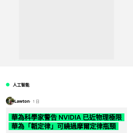
人工智能
Lawton
1 日
華為科學家警告 NVIDIA 已近物理極限
華為「韜定律」可繞過摩爾定律瓶頸