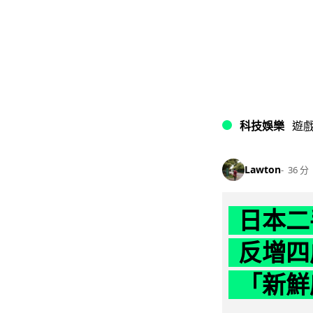
科技娛樂
遊
Lawton
36 分
日本二
反增四
「新鮮