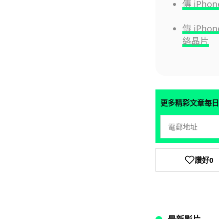
傳 iPh
傳 iPh
絡晶片
更多精彩文章每日
讚好
0