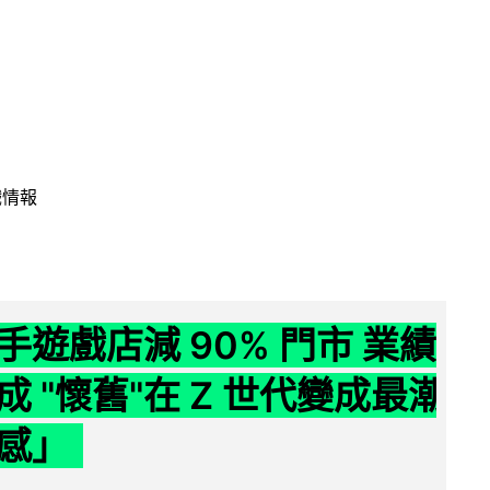
戲情報
手遊戲店減 90% 門市 業績
成 "懷舊"在 Z 世代變成最潮
感」