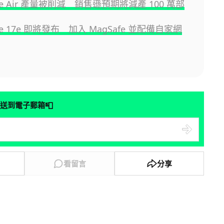
one Air 產量被削減 銷售遜預期將減產 100 萬部
one 17e 即將發布 加入 MagSafe 並配備自家網
📮
送到電子郵箱
看留言
分享