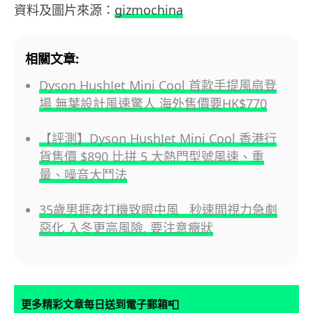
資料及圖片來源：
gizmochina
相關文章:
Dyson HushJet Mini Cool 首款手提風扇登
場 無葉設計風速驚人 海外售價要HK$770
【評測】Dyson HushJet Mini Cool 香港行
貨售價 $890 比拼 5 大熱門型號風速、重
量、噪音大鬥法
35歲男捱夜打機致眼中風 秒速間視力急劇
惡化 入冬更高風險, 要注意癥狀
📮
更多精彩文章每日送到電子郵箱