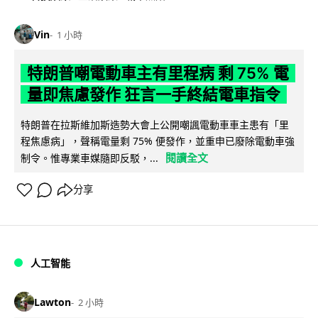
Vin
1 小時
特朗普嘲電動車主有里程病 剩 75% 電
量即焦慮發作 狂言一手終結電車指令
特朗普在拉斯維加斯造勢大會上公開嘲諷電動車車主患有「里
程焦慮病」，聲稱電量剩 75% 便發作，並重申已廢除電動車強
閱讀全文
制令。惟專業車媒隨即反駁，...
分享
人工智能
Lawton
2 小時