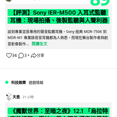
【評測】Sony IER-M500 入耳式監聽
耳機：現場拍攝、後製監聽與人聲利器
談到專業混音專用的聲音監聽耳機，Sony 經典 MDR-7506 到
MDR-M1 專業錄音室耳機都為人熟悉。而現在舞台製作者與創
閱讀全文
意影像製作...
34
3
分享
↗
科技娛樂
遊戲情報
天恩
21 小時
《魔獸世界：至暗之夜》12.1 「烏拉特