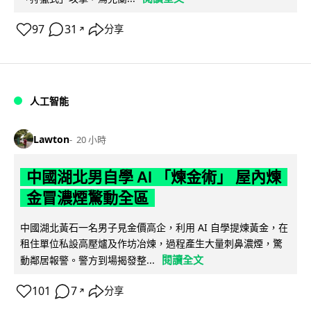
97
31
分享
↗
人工智能
Lawton
20 小時
中國湖北男自學 AI 「煉金術」 屋內煉
金冒濃煙驚動全區
中國湖北黃石一名男子見金價高企，利用 AI 自學提煉黃金，在
租住單位私設高壓爐及作坊冶煉，過程產生大量刺鼻濃煙，驚
閱讀全文
動鄰居報警。警方到場揭發整...
101
7
分享
↗