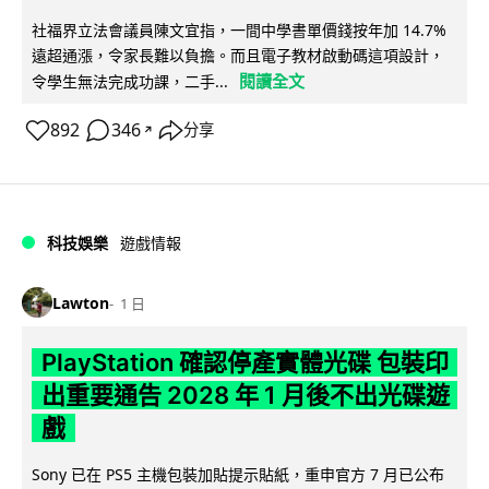
社福界立法會議員陳文宜指，一間中學書單價錢按年加 14.7%
遠超通漲，令家長難以負擔。而且電子教材啟動碼這項設計，
閱讀全文
令學生無法完成功課，二手...
892
346
分享
↗
科技娛樂
遊戲情報
Lawton
1 日
PlayStation 確認停產實體光碟 包裝印
出重要通告 2028 年 1 月後不出光碟遊
戲
Sony 已在 PS5 主機包裝加貼提示貼紙，重申官方 7 月已公布