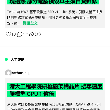
現過熱 部分電腦損毀車主須自費維修
Tesla 向 HW3 舊車款推送 FSD v14 Lite 系統，引發大量車主反
映自動駕駛電腦嚴重過熱，部分更觸發高溫保護甚至直接燒
閱讀全文
毀，須...
10
1
分享
↗
人工智能
arthur
1 日
港大工程學院研極簡架構晶片 搜尋速度
勝標準 CPU 1 億倍
港大團隊研發極簡架構模擬內容尋址記憶體（CAM）晶片，用
二硫化鉬及半金屬銻克服傳輸瓶頸，漢明距離計算速度比標準