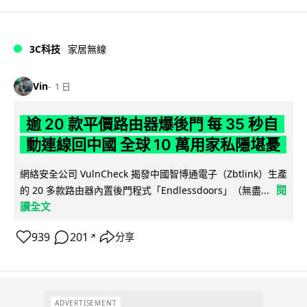
3C科技
家居無線
Vin
1 日
逾 20 款平價路由器爆後門 每 35 秒自
動連線回中國 全球 10 萬用家私隱堪憂
網絡安全公司 VulnCheck 揭發中國智博通電子（Zbtlink）生產
閱
的 20 多款路由器內置後門程式「Endlessdoors」（無盡...
讀全文
939
201
分享
↗
ADVERTISEMENT