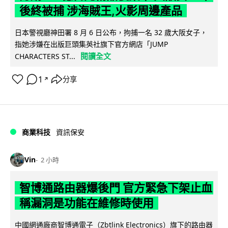
後終被捕 涉海賊王,火影周邊產品
日本警視廳神田署 8 月 6 日公布，拘捕一名 32 歲大阪女子，
指她涉嫌在出版巨頭集英社旗下官方網店「JUMP
閱讀全文
CHARACTERS ST...
1
分享
↗
商業科技
資訊保安
Vin
2 小時
智博通路由器爆後門 官方緊急下架止血
稱漏洞是功能在維修時使用
中國網通廠商智博通電子（Zbtlink Electronics）旗下的路由器