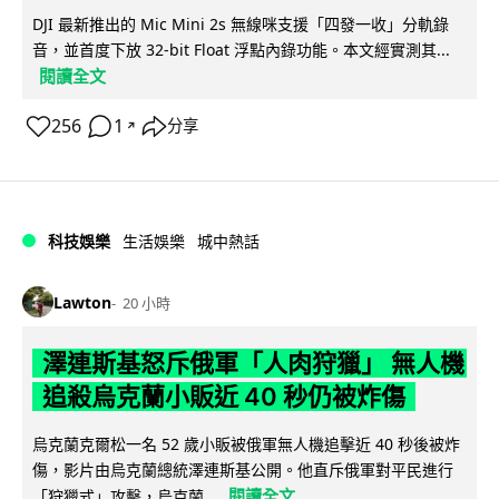
DJI 最新推出的 Mic Mini 2s 無線咪支援「四發一收」分軌錄
音，並首度下放 32-bit Float 浮點內錄功能。本文經實測其...
閱讀全文
256
1
分享
↗
科技娛樂
生活娛樂
城中熱話
Lawton
20 小時
澤連斯基怒斥俄軍「人肉狩獵」 無人機
追殺烏克蘭小販近 40 秒仍被炸傷
烏克蘭克爾松一名 52 歲小販被俄軍無人機追擊近 40 秒後被炸
傷，影片由烏克蘭總統澤連斯基公開。他直斥俄軍對平民進行
閱讀全文
「狩獵式」攻擊，烏克蘭...