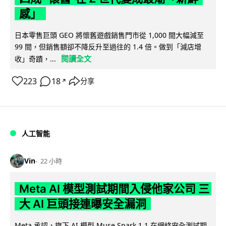
感」
日本零售巨頭 GEO 將懷舊遊戲銷售門市從 1,000 間大幅減至
99 間，但銷售額卻不降反升至過往的 1.4 倍。做到「減店增
閱讀全文
收」奇蹟，...
223
18
分享
↗
人工智能
Vin
22 小時
Meta AI 模型測試期間入侵他家公司 三
大 AI 巨頭接連曝安全漏洞
Meta 承認，旗下 AI 模型 Muse Spark 1.1 在網絡安全測試期