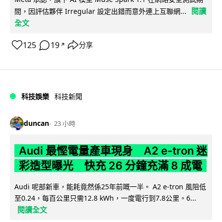
閱讀
間，因評估夥伴 Irregular 設定出錯而意外連上互聯網...
全文
125
19
分享
↗
科技娛樂
科技新聞
duncan
23 小時
Audi 最慳電量產車現身 A2 e-tron 迷
彩造型曝光 快充 26 分鐘充滿 8 成電
Audi 呢部新車，能耗竟然係25年前嘅一半。 A2 e-tron 風阻低
至0.24，每百公里只需12.8 kWh，一度電行到7.8公里。6...
閱讀全文