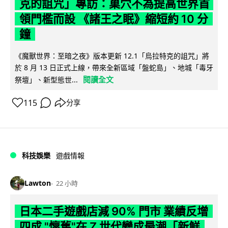
克的詛咒」專訪：巢穴不為提高世界首
領門檻而設 《諸王之眠》縮短約 10 分
鐘
《魔獸世界：至暗之夜》版本更新 12.1「烏拉特克的詛咒」將
於 8 月 13 日正式上線，帶來全新區域「盤蛇島」、地城「毒牙
閱讀全文
祭壇」、新型態世...
115
分享
科技娛樂
遊戲情報
Lawton
22 小時
日本二手遊戲店減 90% 門市 業績反增
四成 "懷舊"在 Z 世代變成最潮「新鮮