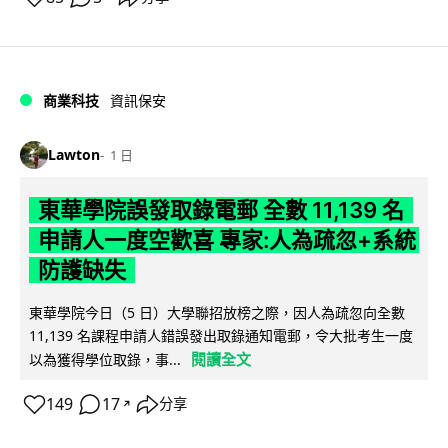
商業科技
資訊保安
Lawton
1 日
東華學院誤發取錄電郵 全數 11,139 名
申請人一度空歡喜 專家:人為疏忽+系統
防護缺失
東華學院今日（5 日）大學聯招放榜之際，因人為疏忽向全數
11,139 名課程申請人錯誤發出取錄通知電郵，令大批考生一度
閱讀全文
以為獲得學位取錄，事...
149
17
分享
↗