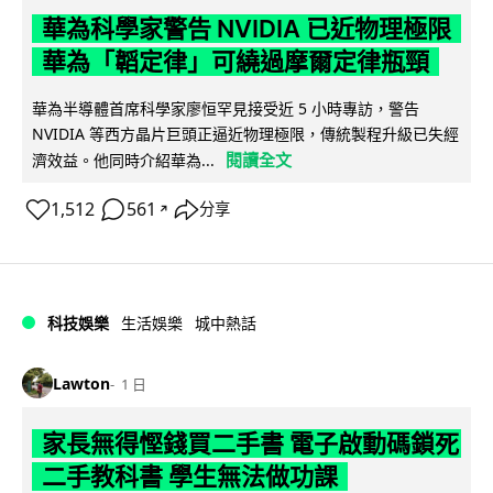
華為科學家警告 NVIDIA 已近物理極限
華為「韜定律」可繞過摩爾定律瓶頸
華為半導體首席科學家廖恒罕見接受近 5 小時專訪，警告
NVIDIA 等西方晶片巨頭正逼近物理極限，傳統製程升級已失經
閱讀全文
濟效益。他同時介紹華為...
1,512
561
分享
↗
科技娛樂
生活娛樂
城中熱話
Lawton
1 日
家長無得慳錢買二手書 電子啟動碼鎖死
二手教科書 學生無法做功課