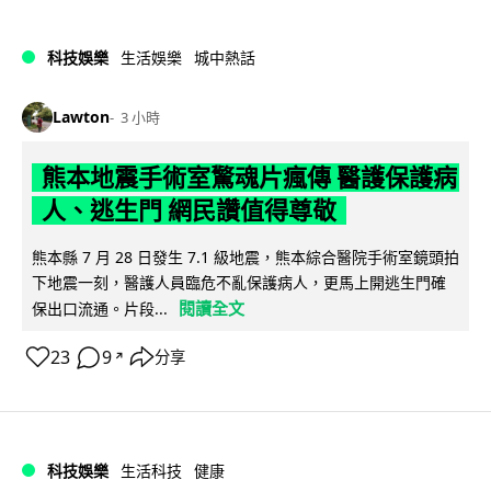
科技娛樂
生活娛樂
城中熱話
Lawton
3 小時
熊本地震手術室驚魂片瘋傳 醫護保護病
人、逃生門 網民讚值得尊敬
熊本縣 7 月 28 日發生 7.1 級地震，熊本綜合醫院手術室鏡頭拍
下地震一刻，醫護人員臨危不亂保護病人，更馬上開逃生門確
閱讀全文
保出口流通。片段...
23
9
分享
↗
科技娛樂
生活科技
健康