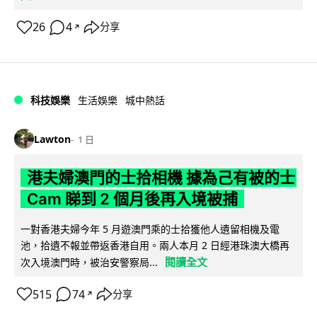
26
4
分享
↗
科技娛樂
生活娛樂
城中熱話
Lawton
1 日
港夫婦澳門的士拾相機 據為己有被的士
Cam 睇到 2 個月後再入境被捕
一對香港夫婦今年 5 月遊澳門乘的士拾獲他人遺留相機及電
池，拾遺不報並帶返香港自用。兩人本月 2 日經港珠澳大橋再
閱讀全文
次入境澳門時，被治安警察局...
515
74
分享
↗