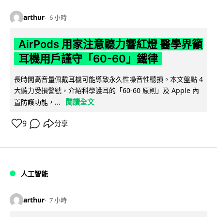
arthur
6 小時
AirPods 用家注意聽力響紅燈 醫學界籲
耳機用戶謹守「60-60」鐵律
長時間高音量佩戴耳機可能導致永久性噪音性聽損。本文盤點 4
大聽力受損警號，介紹科學護耳的「60-60 原則」及 Apple 內
閱讀全文
置防護功能，...
9
分享
人工智能
arthur
7 小時