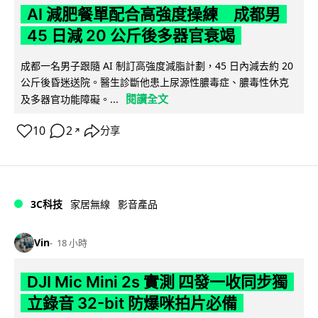
AI 減肥餐單配合高強度操練 成都男
45 日減 20 公斤後多器官衰竭
成都一名男子跟隨 AI 制訂高強度減脂計劃，45 日內減去約 20
公斤後昏迷送院。醫生診斷他患上尿源性膿毒症、膿毒性休克
閱讀全文
及多器官功能障礙。...
10
2
分享
↗
3C科技
家居無線
影音產品
Vin
18 小時
DJI Mic Mini 2s 實測 四發一收同步獨
立錄音 32-bit 防爆咪拍片必備