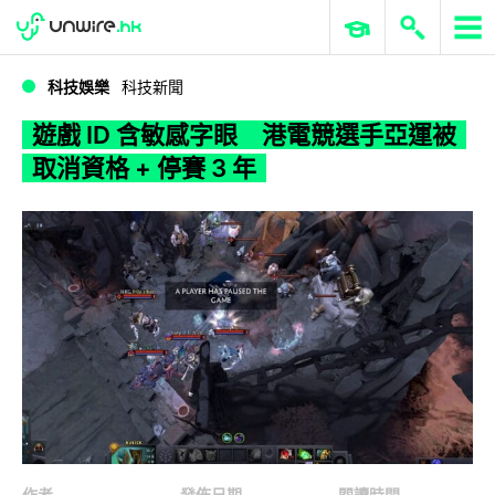
WWDC 2026
GenAI 與雲端科技專區
ERP 與商業 AI
遊戲 ID 含敏感字眼 港電競選手亞運被取消資格 + 停賽 3 年
科技娛樂
科技新聞
遊戲 ID 含敏感字眼 港電競選手亞運被
取消資格 + 停賽 3 年
作者
發佈日期
閱讀時間