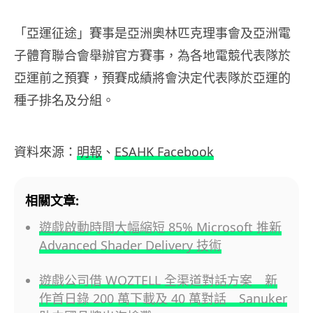
「亞運征途」賽事是亞洲奧林匹克理事會及亞洲電
子體育聯合會舉辦官方賽事，為各地電競代表隊於
亞運前之預賽，預賽成績將會決定代表隊於亞運的
種子排名及分組。
資料來源：
明報
、
ESAHK Facebook
相關文章:
遊戲啟動時間大幅縮短 85% Microsoft 推新
Advanced Shader Delivery 技術
遊戲公司借 WOZTELL 全渠道對話方案 新
作首日錄 200 萬下載及 40 萬對話 Sanuker