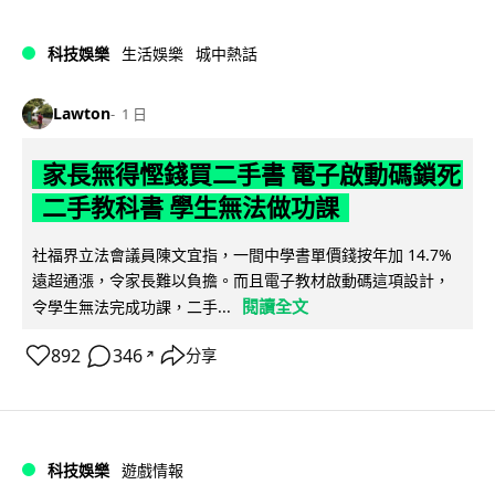
科技娛樂
生活娛樂
城中熱話
Lawton
1 日
家長無得慳錢買二手書 電子啟動碼鎖死
二手教科書 學生無法做功課
社福界立法會議員陳文宜指，一間中學書單價錢按年加 14.7%
遠超通漲，令家長難以負擔。而且電子教材啟動碼這項設計，
閱讀全文
令學生無法完成功課，二手...
892
346
分享
↗
科技娛樂
遊戲情報