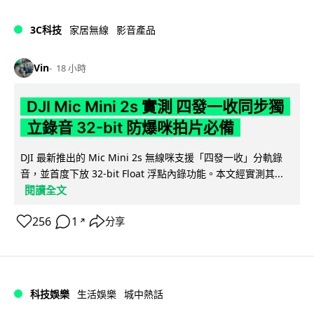
3C科技
家居無線
影音產品
Vin
18 小時
DJI Mic Mini 2s 實測 四發一收同步獨
立錄音 32-bit 防爆咪拍片必備
DJI 最新推出的 Mic Mini 2s 無線咪支援「四發一收」分軌錄
音，並首度下放 32-bit Float 浮點內錄功能。本文經實測其...
閱讀全文
256
1
分享
↗
科技娛樂
生活娛樂
城中熱話