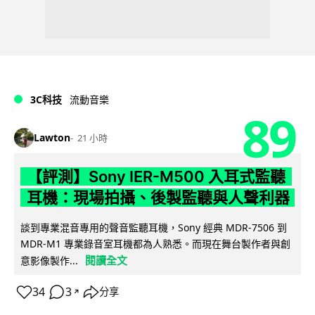
3C科技
流動音樂
89
Lawton
21 小時
【評測】Sony IER-M500 入耳式監聽
耳機：現場拍攝、後製監聽與人聲利器
談到專業混音專用的聲音監聽耳機，Sony 經典 MDR-7506 到
MDR-M1 專業錄音室耳機都為人熟悉。而現在舞台製作者與創
閱讀全文
意影像製作...
34
3
分享
↗