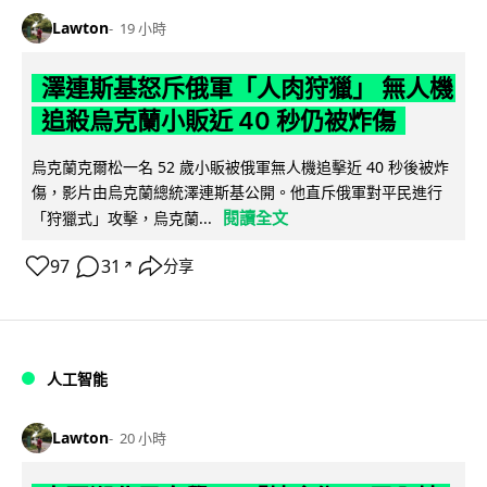
Lawton
19 小時
澤連斯基怒斥俄軍「人肉狩獵」 無人機
追殺烏克蘭小販近 40 秒仍被炸傷
烏克蘭克爾松一名 52 歲小販被俄軍無人機追擊近 40 秒後被炸
傷，影片由烏克蘭總統澤連斯基公開。他直斥俄軍對平民進行
閱讀全文
「狩獵式」攻擊，烏克蘭...
97
31
分享
↗
人工智能
Lawton
20 小時