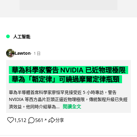
人工智能
Lawton
1 日
華為科學家警告 NVIDIA 已近物理極限
華為「韜定律」可繞過摩爾定律瓶頸
華為半導體首席科學家廖恒罕見接受近 5 小時專訪，警告
NVIDIA 等西方晶片巨頭正逼近物理極限，傳統製程升級已失經
閱讀全文
濟效益。他同時介紹華為...
1,512
561
分享
↗