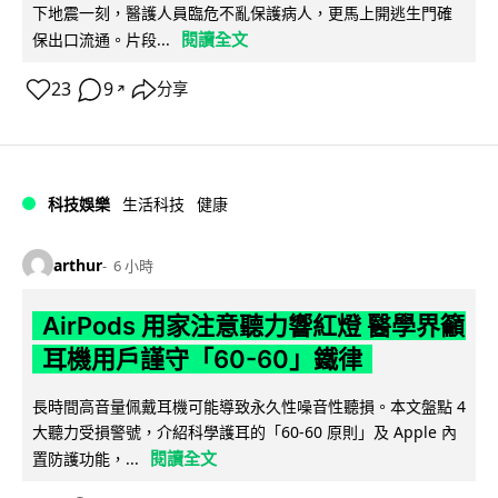
下地震一刻，醫護人員臨危不亂保護病人，更馬上開逃生門確
閱讀全文
保出口流通。片段...
23
9
分享
↗
科技娛樂
生活科技
健康
arthur
6 小時
AirPods 用家注意聽力響紅燈 醫學界籲
耳機用戶謹守「60-60」鐵律
長時間高音量佩戴耳機可能導致永久性噪音性聽損。本文盤點 4
大聽力受損警號，介紹科學護耳的「60-60 原則」及 Apple 內
閱讀全文
置防護功能，...