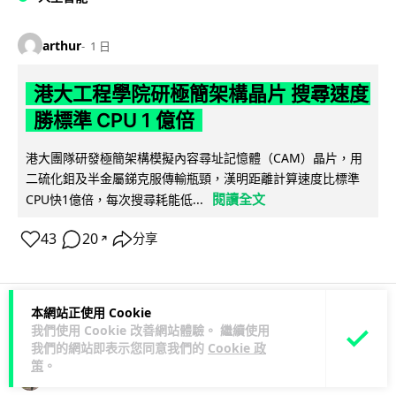
arthur
1 日
港大工程學院研極簡架構晶片 搜尋速度
勝標準 CPU 1 億倍
港大團隊研發極簡架構模擬內容尋址記憶體（CAM）晶片，用
二硫化鉬及半金屬銻克服傳輸瓶頸，漢明距離計算速度比標準
閱讀全文
CPU快1億倍，每次搜尋耗能低...
43
20
分享
↗
本網站正使用 Cookie
我們使用 Cookie 改善網站體驗。 繼續使用
人工智能
我們的網站即表示您同意我們的
Cookie 政
策
。
Lawton
1 日