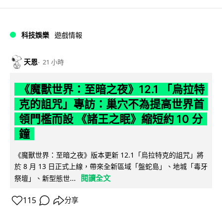
科技娛樂
遊戲情報
天恩
21 小時
《魔獸世界：至暗之夜》12.1 「烏拉特
克的詛咒」專訪：巢穴不為提高世界首
領門檻而設 《諸王之眠》縮短約 10 分
鐘
《魔獸世界：至暗之夜》版本更新 12.1「烏拉特克的詛咒」將
於 8 月 13 日正式上線，帶來全新區域「盤蛇島」、地城「毒牙
閱讀全文
祭壇」、新型態世...
115
分享