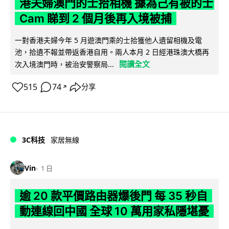
港夫婦澳門的士拾相機 據為己有被的士
Cam 睇到 2 個月後再入境被捕
一對香港夫婦今年 5 月遊澳門乘的士拾獲他人遺留相機及電
池，拾遺不報並帶返香港自用。兩人本月 2 日經港珠澳大橋再
閱讀全文
次入境澳門時，被治安警察局...
515
74
分享
↗
3C科技
家居無線
Vin
1 日
逾 20 款平價路由器爆後門 每 35 秒自
動連線回中國 全球 10 萬用家私隱堪憂