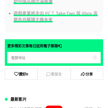
助中國品牌出海搶灘
遊戲產業將走向 PC？ Take-Two 與 Xbox 高
層各自解讀主機未來
📮
更多精彩文章每日送到電子郵箱
讚好
0
看留言
分享
最新影片