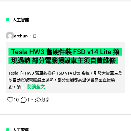
人工智能
arthur
1 日
Tesla HW3 舊硬件裝 FSD v14 Lite 頻
現過熱 部分電腦損毀車主須自費維修
Tesla 向 HW3 舊車款推送 FSD v14 Lite 系統，引發大量車主反
映自動駕駛電腦嚴重過熱，部分更觸發高溫保護甚至直接燒
閱讀全文
毀，須...
10
1
分享
↗
人工智能