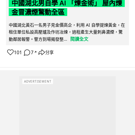
中國湖北男自學 AI 「煉金術」 屋內煉
金冒濃煙驚動全區
中國湖北黃石一名男子見金價高企，利用 AI 自學提煉黃金，在
租住單位私設高壓爐及作坊冶煉，過程產生大量刺鼻濃煙，驚
閱讀全文
動鄰居報警。警方到場揭發整...
101
7
分享
↗
ADVERTISEMENT