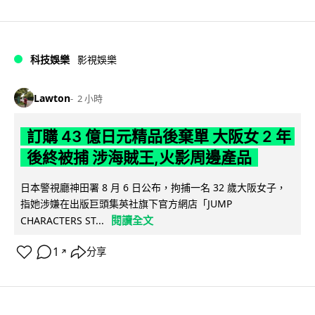
科技娛樂
影視娛樂
Lawton
2 小時
訂購 43 億日元精品後棄單 大阪女 2 年
後終被捕 涉海賊王,火影周邊產品
日本警視廳神田署 8 月 6 日公布，拘捕一名 32 歲大阪女子，
指她涉嫌在出版巨頭集英社旗下官方網店「JUMP
閱讀全文
CHARACTERS ST...
1
分享
↗