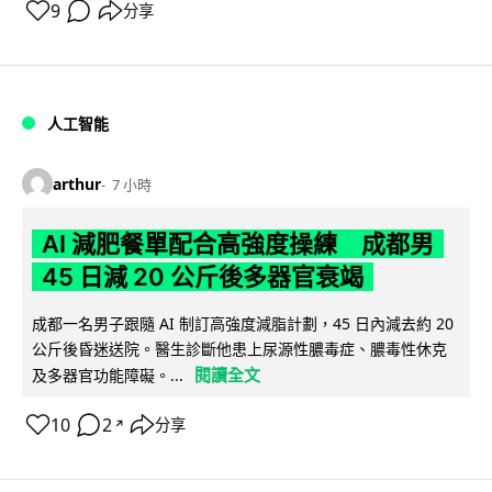
9
分享
人工智能
arthur
7 小時
AI 減肥餐單配合高強度操練 成都男
45 日減 20 公斤後多器官衰竭
成都一名男子跟隨 AI 制訂高強度減脂計劃，45 日內減去約 20
公斤後昏迷送院。醫生診斷他患上尿源性膿毒症、膿毒性休克
閱讀全文
及多器官功能障礙。...
10
2
分享
↗