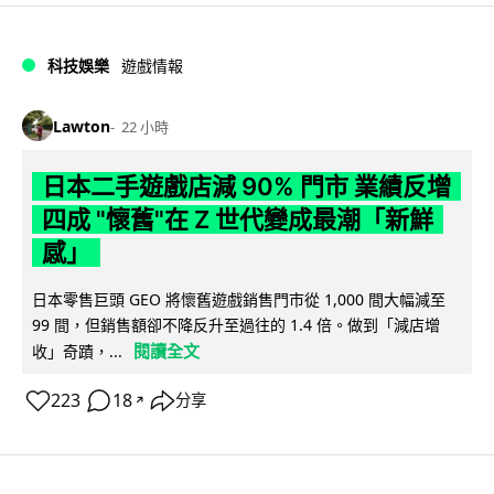
科技娛樂
遊戲情報
Lawton
22 小時
日本二手遊戲店減 90% 門市 業績反增
四成 "懷舊"在 Z 世代變成最潮「新鮮
感」
日本零售巨頭 GEO 將懷舊遊戲銷售門市從 1,000 間大幅減至
99 間，但銷售額卻不降反升至過往的 1.4 倍。做到「減店增
閱讀全文
收」奇蹟，...
223
18
分享
↗