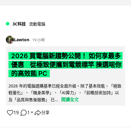
3C科技
流動電腦
Lawton
19 小時
2026 買電腦新趨勢公開！ 如何享最多
優惠 從極致便攜到電競標竿 揀選啱你
的高效能 PC
2026 年的電腦選購基準已經全面升級。除了基本效能，「極致
輕量化」、「機身美學」、「AI算力」、「前瞻技術加持」以
閱讀全文
及「品質與售後服務」 已...
19
1
分享
↗