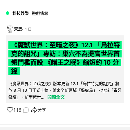
科技娛樂
遊戲情報
天恩
1 日
《魔獸世界：至暗之夜》12.1 「烏拉特
克的詛咒」專訪：巢穴不為提高世界首
領門檻而設 《諸王之眠》縮短約 10 分
鐘
《魔獸世界：至暗之夜》版本更新 12.1「烏拉特克的詛咒」將
於 8 月 13 日正式上線，帶來全新區域「盤蛇島」、地城「毒牙
閱讀全文
祭壇」、新型態世...
116
分享