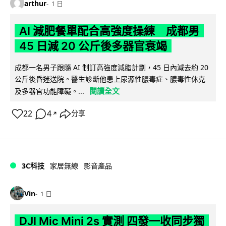
arthur
1 日
AI 減肥餐單配合高強度操練 成都男
45 日減 20 公斤後多器官衰竭
成都一名男子跟隨 AI 制訂高強度減脂計劃，45 日內減去約 20
公斤後昏迷送院。醫生診斷他患上尿源性膿毒症、膿毒性休克
閱讀全文
及多器官功能障礙。...
22
4
分享
↗
3C科技
家居無線
影音產品
Vin
1 日
DJI Mic Mini 2s 實測 四發一收同步獨