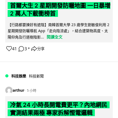
首爾大生 2 星期開發防曬地圖 一日暴增
2 萬人下載衝榜首
【行路都要揀好有遮陰】南韓首爾大學 23 歲學生劉敏俊利用 2
星期開發防曬導航 App「走向陰涼處」，結合建築物高度、太
閱讀全文
陽仰角及行道樹陰影...
41
3
分享
↗
科技娛樂
科技新聞
arthur
5 小時
冷氣 24 小時長開電費更平？內地網民
實測結果兩極 專家拆解慳電邏輯