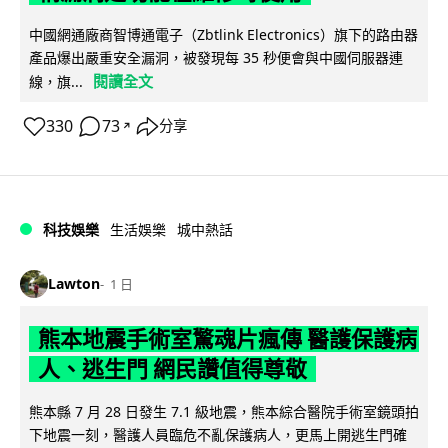
中國網通廠商智博通電子（Zbtlink Electronics）旗下的路由器
產品爆出嚴重安全漏洞，被發現每 35 秒便會與中國伺服器連
閱讀全文
線，旗...
330
73
分享
↗
科技娛樂
生活娛樂
城中熱話
Lawton
1 日
熊本地震手術室驚魂片瘋傳 醫護保護病
人、逃生門 網民讚值得尊敬
熊本縣 7 月 28 日發生 7.1 級地震，熊本綜合醫院手術室鏡頭拍
下地震一刻，醫護人員臨危不亂保護病人，更馬上開逃生門確