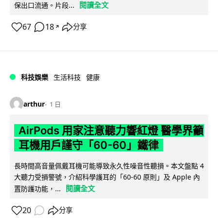
閱讀全文
保出口流通。片段...
67
18
分享
↗
科技娛樂
生活科技
健康
arthur
1 日
AirPods 用家注意聽力響紅燈 醫學界籲
耳機用戶謹守「60-60」鐵律
長時間高音量佩戴耳機可能導致永久性噪音性聽損。本文盤點 4
大聽力受損警號，介紹科學護耳的「60-60 原則」及 Apple 內
閱讀全文
置防護功能，...
20
分享