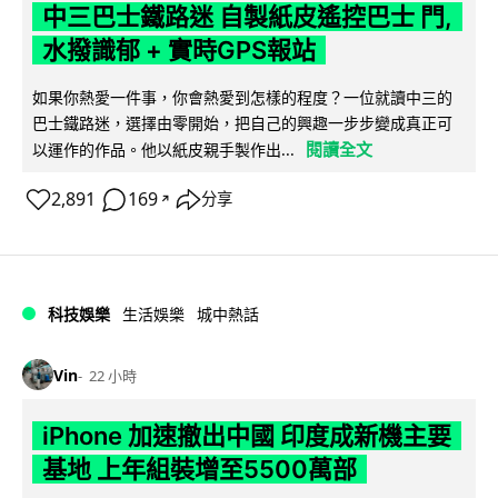
中三巴士鐵路迷 自製紙皮遙控巴士 門,
水撥識郁 + 實時GPS報站
如果你熱愛一件事，你會熱愛到怎樣的程度？一位就讀中三的
巴士鐵路迷，選擇由零開始，把自己的興趣一步步變成真正可
閱讀全文
以運作的作品。他以紙皮親手製作出...
2,891
169
分享
↗
科技娛樂
生活娛樂
城中熱話
Vin
22 小時
iPhone 加速撤出中國 印度成新機主要
基地 上年組裝增至5500萬部