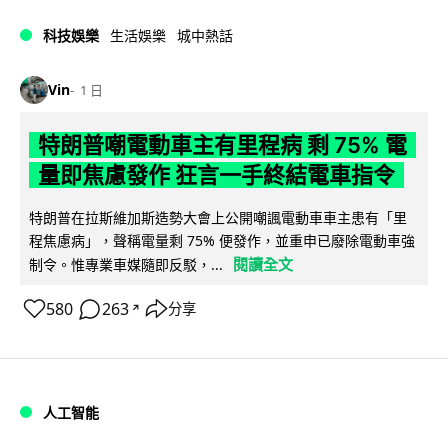
科技娛樂
生活娛樂
城中熱話
Vin
1 日
特朗普嘲電動車主有里程病 剩 75% 電
量即焦慮發作 狂言一手終結電車指令
特朗普在拉斯維加斯造勢大會上公開嘲諷電動車車主患有「里
程焦慮病」，聲稱電量剩 75% 便發作，並重申已廢除電動車強
閱讀全文
制令。惟專業車媒隨即反駁，...
580
263
分享
↗
人工智能