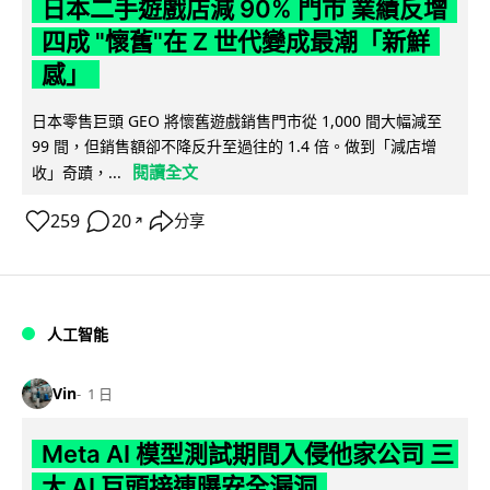
日本二手遊戲店減 90% 門市 業績反增
四成 "懷舊"在 Z 世代變成最潮「新鮮
感」
日本零售巨頭 GEO 將懷舊遊戲銷售門市從 1,000 間大幅減至
99 間，但銷售額卻不降反升至過往的 1.4 倍。做到「減店增
閱讀全文
收」奇蹟，...
259
20
分享
↗
人工智能
Vin
1 日
Meta AI 模型測試期間入侵他家公司 三
大 AI 巨頭接連曝安全漏洞