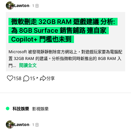
Lawton
1 日
微軟刪走 32GB RAM 遊戲建議 分析:
為 8GB Surface 銷售鋪路 連自家
Copilot+ 門檻也未到
Microsoft 被發現靜靜刪除官方網站上，對遊戲玩家要為電腦配
置 32GB RAM 的建議。分析指微軟同時新推出的 8GB RAM 入
閱讀全文
門...
158
15
分享
↗
科技娛樂
影視娛樂
Lawton
1 日