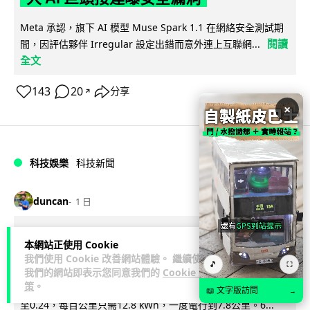
Meta 承認，旗下 AI 模型 Muse Spark 1.1 在網絡安全測試期
閱讀
間，因評估夥伴 Irregular 設定出錯而意外連上互聯網...
全文
143
20
分享
↗
×
科技娛樂
科技新聞
duncan
1 日
Audi 最慳電量產車現身 A2 e-tron 迷
本網站正使用 Cookie
彩造型曝光 快充 26 分鐘充滿 8 成電
我們使用 Cookie 改善網站體驗。 繼續使用
🎵
⛶
我們的網站即表示您同意我們的
Cookie 政
策
。
Audi 呢部新車，能耗竟然係25年前嘅一半。 A2 e-tron 風阻低
📖 文字版訪問
→
至0.24，每百公里只需12.8 kWh，一度電行到7.8公里。6...