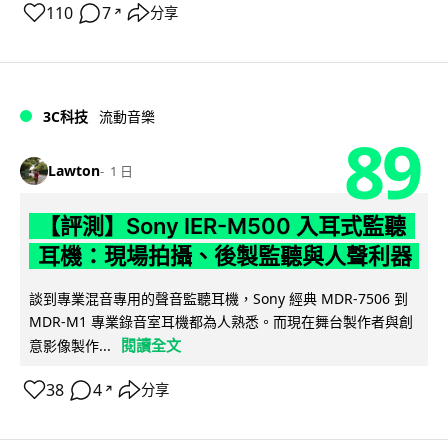
110
7
分享
↗
3C科技
流動音樂
89
Lawton
1 日
【評測】Sony IER-M500 入耳式監聽
耳機：現場拍攝、後製監聽與人聲利器
談到專業混音專用的聲音監聽耳機，Sony 經典 MDR-7506 到
MDR-M1 專業錄音室耳機都為人熟悉。而現在舞台製作者與創
閱讀全文
意影像製作...
38
4
分享
↗