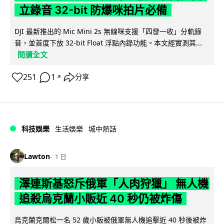
立錄音 32-bit 防爆咪拍片必備
DJI 最新推出的 Mic Mini 2s 無線咪支援「四發一收」分軌錄
音，並首度下放 32-bit Float 浮點內錄功能。本文經實測其...
閱讀全文
251
1
分享
↗
科技娛樂
生活娛樂
城中熱話
Lawton
1 日
澤連斯基怒斥俄軍「人肉狩獵」 無人機
追殺烏克蘭小販近 40 秒仍被炸傷
烏克蘭克爾松一名 52 歲小販被俄軍無人機追擊近 40 秒後被炸