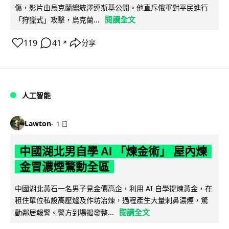
傷，影片由烏克蘭總統澤連斯基公開。他直斥俄軍對平民進行
閱讀全文
「狩獵式」攻擊，烏克蘭...
119
41
分享
↗
人工智能
Lawton
1 日
中國湖北男自學 AI 「煉金術」 屋內煉
金冒濃煙驚動全區
中國湖北黃石一名男子見金價高企，利用 AI 自學提煉黃金，在
租住單位私設高壓爐及作坊冶煉，過程產生大量刺鼻濃煙，驚
閱讀全文
動鄰居報警。警方到場揭發整...