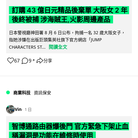
訂購 43 億日元精品後棄單 大阪女 2 年
後終被捕 涉海賊王,火影周邊產品
日本警視廳神田署 8 月 6 日公布，拘捕一名 32 歲大阪女子，
指她涉嫌在出版巨頭集英社旗下官方網店「JUMP
閱讀全文
CHARACTERS ST...
67
9
分享
↗
商業科技
資訊保安
Vin
1 日
智博通路由器爆後門 官方緊急下架止血
稱漏洞是功能在維修時使用