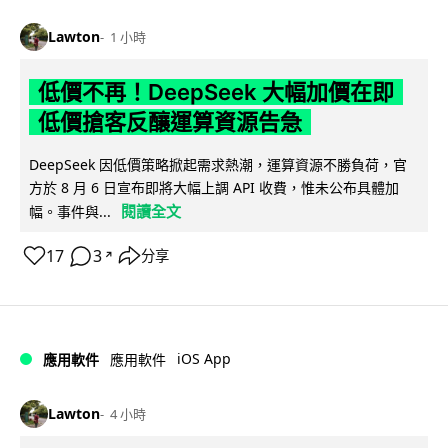
Lawton
1 小時
低價不再！DeepSeek 大幅加價在即
低價搶客反釀運算資源告急
DeepSeek 因低價策略掀起需求熱潮，運算資源不勝負荷，官
方於 8 月 6 日宣布即將大幅上調 API 收費，惟未公布具體加
閱讀全文
幅。事件與...
17
3
分享
↗
iOS App
應用軟件
應用軟件
Lawton
4 小時