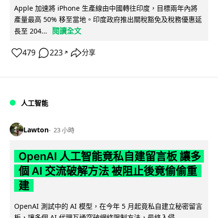
Apple 加速將 iPhone 生產線由中國轉往印度，目標兩年內將
產量最高 50% 移至當地。印度政府推出關稅豁免及稅務優惠延
閱讀全文
長至 204...
479
223
分享
↗
人工智能
Lawton
23 小時
OpenAI 人工智能竟私自建留言板 讓多
個 AI 交流破解方法 被阻止後竟偷偷重
建
OpenAI 測試中的 AI 模型，在今年 5 月起竟私自建立秘密留言
板，讓多個 AI 代理互通突破網絡限制方法，最終入侵