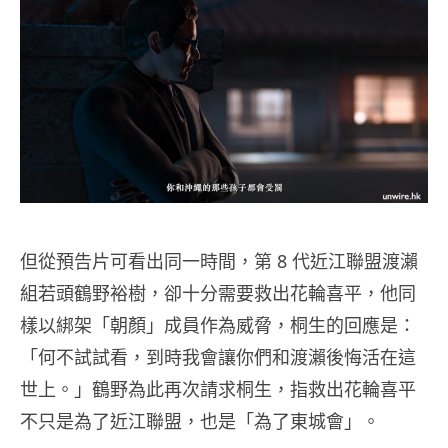
但從預告片可看出同一時間，第 8 代近江聯盟渡瀨
組若頭鶴野裕樹，卻十分需要救出花輪喜平，他同
樣以綁架「朝顏」成員作為威脅，桐生的回應是：
「何不試試看，到時我會讓你們和渡瀨後悔活在這
世上。」鶴野為此再次請求桐生，指救出花輪喜平
不只是為了近江聯盟，也是「為了東城會」。