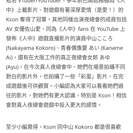
知名 VTuber/YouTuber，多年前已開始積極為《人
中》上載影片、對遊戲有著深厚愛情（是愛！）的
Kson 奪得了冠軍。其他同樣出演夜總會的成員包括
AV 女優佐山愛、同為《人中》fans 在 YouTube 上
發佈《人中》遊戲直播影片的演員中山こころ
(Nakayama Kokoro)、青春偶像要 あい (Kaname
Ai)，還有在大阪工作的真正夜總會女郎 あゆ
(Ayu)。在今次真人夜總會中，她們在場景拍攝不同
對白的影片外，也拍攝了一些「彩蛋」影片，在完
成遊戲後可供觀賞。小編認為大家可以看看她們過
往的影片，對她們有更大認識，特別是 Kson！相信
會對真人夜總會遊戲中投入更大的感情。
至少小編覺得，
Kson
同中山
Kokoro
都是很喜歡