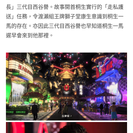
長」三代目西谷譽。故事開首桐生實行的「走私護
送」任務，令渡瀨組王牌獅子堂康生意識到桐生一
馬的存在。亦因此三代目西谷譽也早知道桐生一馬
遲早會來到他那裡。