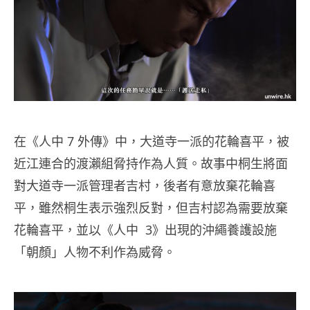
在《人中 7 外傳》中，大道寺一派的花輪喜平，被
近江連合的渡瀨組脅持作為人質。故事中桐生將面
對大道寺一派管理者吉村，後者有意放棄花輪喜
平，雖然桐生表示強烈反對，但吉村認為需要放棄
花輪喜平，並以《人中 3》出現的沖繩養護設施
「朝顏」人物不利作為威脅。